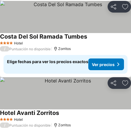
Compartir
Ag
Costa Del Sol Ramada Tumbes
Hotel
4 Estrellas
/
Zorritos
Puntuación no disponible
Elige fechas para ver los precios exactos
Ver precios
Compartir
Ag
Hotel Avanti Zorritos
Hotel
4 Estrellas
/
Zorritos
Puntuación no disponible