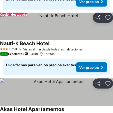
Ver precios
Opción destacada
Compartir
Ag
Nauti-k Beach Hotel
Hotel
Vistas al mar desde todas las habitaciones
3 Estrellas
8,6
Excelente
1.468
Zorritos
Elige fechas para ver los precios exactos
Ver precios
Compartir
Ag
Akas Hotel Apartamentos