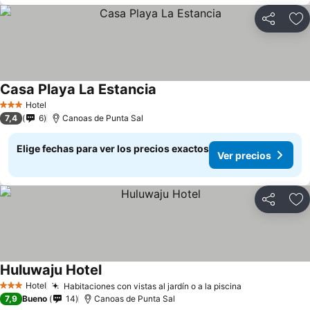
Compartir
Ag
Casa Playa La Estancia
Hotel
3 Estrellas
7,4
6
Canoas de Punta Sal
Elige fechas para ver los precios exactos
Ver precios
Compartir
Ag
Huluwaju Hotel
Hotel
Habitaciones con vistas al jardín o a la piscina
3 Estrellas
7,9
Bueno
14
Canoas de Punta Sal