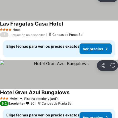
Las Fragatas Casa Hotel
Hotel
4 Estrellas
/
Canoas de Punta Sal
Puntuación no disponible
Elige fechas para ver los precios exactos
Ver precios
Compartir
Ag
Hotel Gran Azul Bungalows
Hotel
Piscina exterior y jardín
3 Estrellas
9,2
Excelente
90
Canoas de Punta Sal
Elige fechas para ver los precios exactos
Ver precios