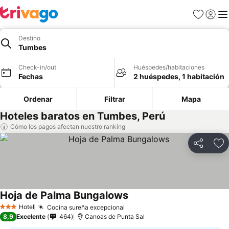
Favoritos
Iniciar 
Me
Destino
Tumbes
Check-in/out
Huéspedes/habitaciones
Fechas
2 huéspedes, 1 habitación
Ordenar
Filtrar
Mapa
Hoteles baratos en Tumbes, Perú
Cómo los pagos afectan nuestro ranking
Compartir
Ag
Hoja de Palma Bungalows
Hotel
Cocina sureña excepcional
3 Estrellas
8,9
Excelente
464
Canoas de Punta Sal