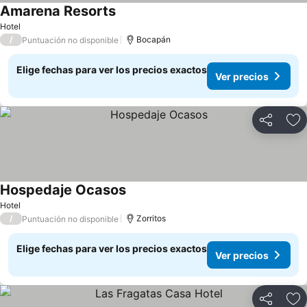
Amarena Resorts
Hotel
/
Bocapán
Puntuación no disponible
Elige fechas para ver los precios exactos
Ver precios
Compartir
Ag
Hospedaje Ocasos
Hotel
/
Zorritos
Puntuación no disponible
Elige fechas para ver los precios exactos
Ver precios
Compartir
Ag