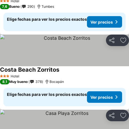
Hotel
3 Estrellas
7,6
Bueno
290
Tumbes
Elige fechas para ver los precios exactos
Ver precios
Compartir
Ag
Costa Beach Zorritos
Hotel
3 Estrellas
8,1
Muy bueno
378
Bocapán
Elige fechas para ver los precios exactos
Ver precios
Compartir
Ag