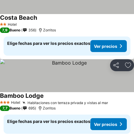
Costa Beach
Hotel
2 Estrellas
7,9
Bueno
356
Zorritos
Elige fechas para ver los precios exactos
Ver precios
Compartir
Ag
Bamboo Lodge
Hotel
Habitaciones con terraza privada y vistas al mar
3 Estrellas
7,7
Bueno
695
Zorritos
Elige fechas para ver los precios exactos
Ver precios