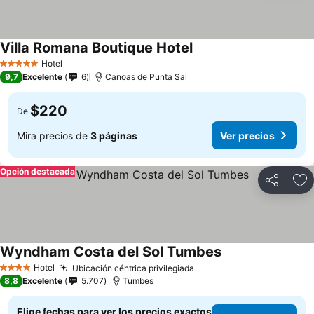
Villa Romana Boutique Hotel
Hotel
5 Estrellas
9,7
Excelente
6
Canoas de Punta Sal
$220
De
Mira precios de
3 páginas
Ver precios
Opción destacada
Compartir
Ag
Wyndham Costa del Sol Tumbes
Hotel
Ubicación céntrica privilegiada
4 Estrellas
8,8
Excelente
5.707
Tumbes
Elige fechas para ver los precios exactos