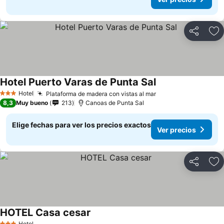
Compartir
Ag
Hotel Puerto Varas de Punta Sal
Hotel
Plataforma de madera con vistas al mar
3 Estrellas
8,3
Muy bueno
213
Canoas de Punta Sal
Elige fechas para ver los precios exactos
Ver precios
Compartir
Ag
HOTEL Casa cesar
Hotel