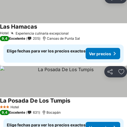
Compartir
Ag
Las Hamacas
Hotel
Experiencia culinaria excepcional
9,4
Excelente
205
Canoas de Punta Sal
Elige fechas para ver los precios exactos
Ver precios
Compartir
Ag
La Posada De Los Tumpis
Hotel
3 Estrellas
9,4
Excelente
631
Bocapán
Elige fechas para ver los precios exactos