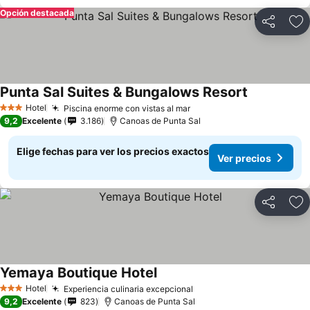
Opción destacada
Compartir
Ag
Punta Sal Suites & Bungalows Resort
Hotel
Piscina enorme con vistas al mar
3 Estrellas
9,2
Excelente
3.186
Canoas de Punta Sal
Elige fechas para ver los precios exactos
Ver precios
Compartir
Ag
Yemaya Boutique Hotel
Hotel
Experiencia culinaria excepcional
3 Estrellas
9,2
Excelente
823
Canoas de Punta Sal