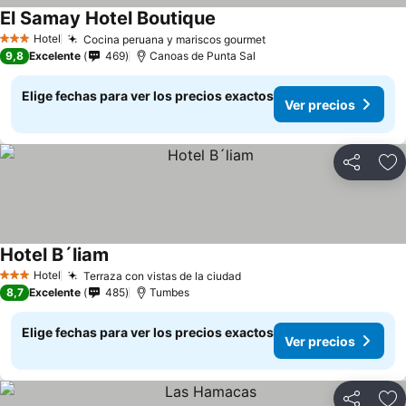
El Samay Hotel Boutique
Hotel
Cocina peruana y mariscos gourmet
3 Estrellas
9,8
Excelente
469
Canoas de Punta Sal
Elige fechas para ver los precios exactos
Ver precios
Compartir
Ag
Hotel B´liam
Hotel
Terraza con vistas de la ciudad
3 Estrellas
8,7
Excelente
485
Tumbes
Elige fechas para ver los precios exactos
Ver precios