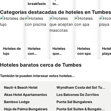
breakfasts
to
amueblad
Categorías destacadas de hoteles en Tumbes
o
Hoteles de
Hoteles
Hoteles
Hoteles
Hotel
lujo
con
que
con spa
play
piscina
aceptan
mascotas
Hoteles baratos cerca de Tumbes
También te pueden interesar estos hoteles...
Nauti-k Beach Hotel
Wyndham Costa del Sol Tumbes
Akas Hotel Apartamentos
Los Balcones De Zorritos
Bamboo Lodge
Punta Sal Bungalows
Hoja de Palma Bungalows
Punta Sal Suites & Bungalows Resort