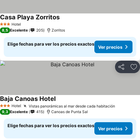
Casa Playa Zorritos
Hotel
3 Estrellas
8,5
Excelente
205
Zorritos
Elige fechas para ver los precios exactos
Ver precios
Compartir
Ag
Baja Canoas Hotel
Hotel
Vistas panorámicas al mar desde cada habitación
3 Estrellas
9,3
Excelente
415
Canoas de Punta Sal
Elige fechas para ver los precios exactos
Ver precios