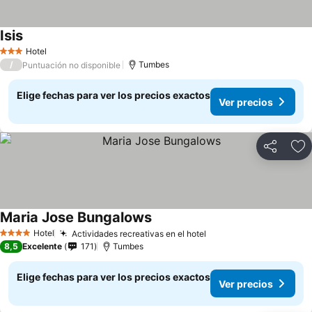
Isis
Hotel
3 Estrellas
/
Tumbes
Puntuación no disponible
Elige fechas para ver los precios exactos
Ver precios
Compartir
Ag
Maria Jose Bungalows
Hotel
Actividades recreativas en el hotel
4 Estrellas
8,5
Excelente
171
Tumbes
Elige fechas para ver los precios exactos
Ver precios