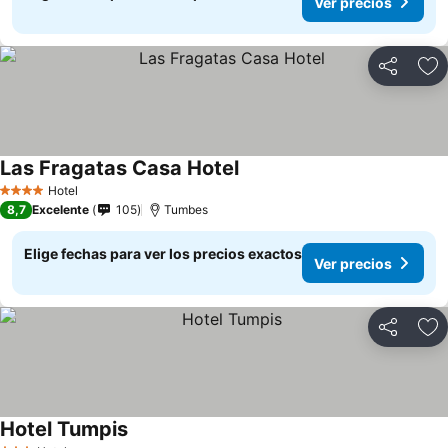
Ver precios
Compartir
Ag
Las Fragatas Casa Hotel
Hotel
4 Estrellas
8,7
Excelente
105
Tumbes
Elige fechas para ver los precios exactos
Ver precios
Compartir
Ag
Hotel Tumpis