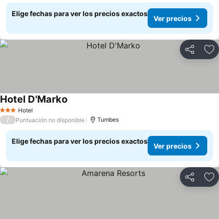
Elige fechas para ver los precios exactos
Ver precios
Compartir
Ag
Hotel D'Marko
Hotel
3 Estrellas
/
Tumbes
Puntuación no disponible
Elige fechas para ver los precios exactos
Ver precios
Compartir
Ag