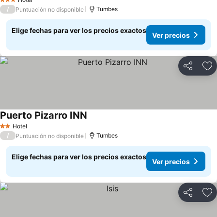
3 Estrellas
/
Tumbes
Puntuación no disponible
Elige fechas para ver los precios exactos
Ver precios
Compartir
Ag
Puerto Pizarro INN
Hotel
2 Estrellas
/
Tumbes
Puntuación no disponible
Elige fechas para ver los precios exactos
Ver precios
Compartir
Ag