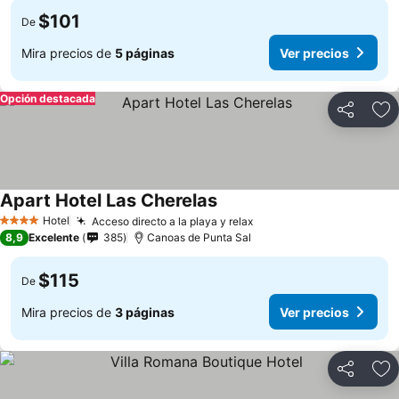
$101
De
Mira precios de
5 páginas
Ver precios
Opción destacada
Compartir
Ag
Apart Hotel Las Cherelas
Hotel
Acceso directo a la playa y relax
4 Estrellas
8,9
Excelente
385
Canoas de Punta Sal
$115
De
Mira precios de
3 páginas
Ver precios
Compartir
Ag