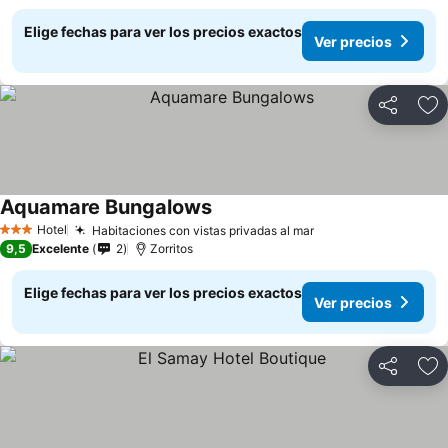
Elige fechas para ver los precios exactos
Ver precios
Compartir
Ag
Aquamare Bungalows
Hotel
Habitaciones con vistas privadas al mar
3 Estrellas
9,5
Excelente
2
Zorritos
Elige fechas para ver los precios exactos
Ver precios
Compartir
Ag