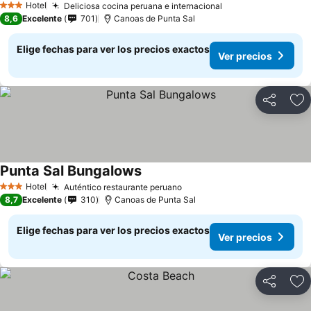
Hotel
Deliciosa cocina peruana e internacional
3 Estrellas
8,6
Excelente
701
Canoas de Punta Sal
Elige fechas para ver los precios exactos
Ver precios
Compartir
Ag
Punta Sal Bungalows
Hotel
Auténtico restaurante peruano
3 Estrellas
8,7
Excelente
310
Canoas de Punta Sal
Elige fechas para ver los precios exactos
Ver precios
Compartir
Ag