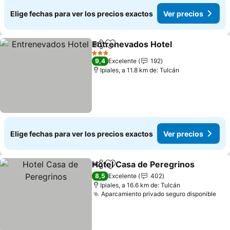
Elige fechas para ver los precios exactos
Ver precios
Entrenevados Hotel
Compartir
Agregar a favoritos
3 Estrellas
9,4
Excelente
192
Ipiales, a 11.8 km de: Tulcán
Elige fechas para ver los precios exactos
Ver precios
Hotel Casa de Peregrinos
Compartir
Agregar a favoritos
8,5
Excelente
402
Ipiales, a 16.6 km de: Tulcán
Aparcamiento privado seguro disponible