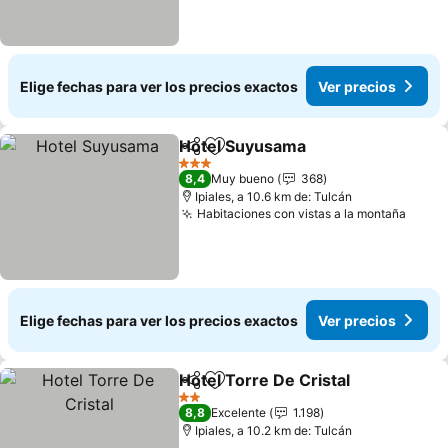
Elige fechas para ver los precios exactos
Ver precios
Hotel Suyusama
Compartir
Agregar a favoritos
3 Estrellas
8,4
Muy bueno
368
Ipiales, a 10.6 km de: Tulcán
Habitaciones con vistas a la montaña
Elige fechas para ver los precios exactos
Ver precios
Hotel Torre De Cristal
Compartir
Agregar a favoritos
2 Estrellas
8,8
Excelente
1.198
Ipiales, a 10.2 km de: Tulcán