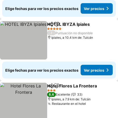
Elige fechas para ver los precios exactos
Ver precios
HOTEL IBYZA Ipiales
Compartir
Agregar a favoritos
5 Estrellas
/
Puntuación no disponible
Ipiales, a 10.4 km de: Tulcán
Elige fechas para ver los precios exactos
Ver precios
Hotel Flores La Frontera
Compartir
Agregar a favoritos
3 Estrellas
8,6
Excelente
33
Ipiales, a 7.9 km de: Tulcán
Restaurante en el hotel