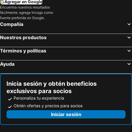
Agregar en Google
Encuentra nuestros resultados
Hotel Golden Coral
Mayasquer
fácilmente: agrega trivago como
Majestic Hotel
Nubes Verdes Plaza
fuente preferida en Google.
Compañía
Gran Hotel Ipiales
Gran Hotel
Hotel Doral Plaza.
Rumichaca
Nuestros productos
Hotel Los Andes
Hotel Danevi
Términos y políticas
Hotel Nexuss
Damasco
Dinastia
Reina Isabella
Ayuda
San Francisco
Hotel Noche Bella
Nubes Verdes
Hotel Paradise
Inicia sesión y obtén beneficios
exclusivos para socios
Personaliza tu experiencia
Obtén ofertas y precios para socios
Iniciar sesión