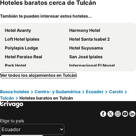
mascotas
miento
Hoteles baratos cerca de Tulcán
También te pueden interesar estos hoteles...
Hotel Avanty
Harmony Hotel
Loft Hotel Ipiales
Hotel Santa Isabel 2
Polylepis Lodge
Hotel Suyusama
Hotel Paraiso Real
San José Ipiales
Park Hotel
Internacional El Nogal
Entrenevados Hotel
Hotel Nogal Suite
Ver todos los alojamientos en Tulcán
Dinnar Internacional
Hotel Torre De Cristal
Busca hoteles
Centro- y Sudamérica
Ecuador
Carchi
Hotel San Marcos Las Lajas
Majestic Hotel
Tulcán
Hoteles baratos en Tulcán
Hotel Casa de Peregrinos
Hotel Flores La Frontera
Angasmayo
Hotel San Alejo
Facebook
Twitter
Insta
Yo
Mestiza Hotel Boutique
Hotel Iberia Plaza
Elige tu país
Hotel Damasco Internacional
Palacio Imperial
Lumar
Flor de Los Andes