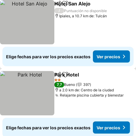
Hotel San Alejo
Compartir
Agregar a favoritos
/
Puntuación no disponible
Ipiales, a 10.7 km de: Tulcán
Elige fechas para ver los precios exactos
Ver precios
Park Hotel
Compartir
Agregar a favoritos
2 Estrellas
7,7
Bueno
397
a 2.0 km de: Centro de la ciudad
Relajante piscina cubierta y bienestar
Elige fechas para ver los precios exactos
Ver precios