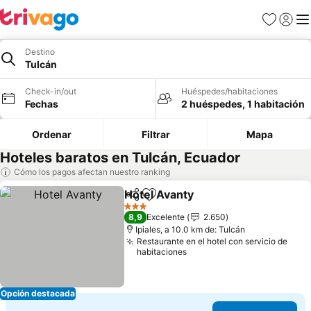
Favoritos
Iniciar 
Me
Destino
Tulcán
Check-in/out
Huéspedes/habitaciones
Fechas
2 huéspedes, 1 habitación
Ordenar
Filtrar
Mapa
Hoteles baratos en Tulcán, Ecuador
Cómo los pagos afectan nuestro ranking
Hotel Avanty
Compartir
Agregar a favoritos
3 Estrellas
8,9
Excelente
2.650
Ipiales, a 10.0 km de: Tulcán
Restaurante en el hotel con servicio de
habitaciones
Opción destacada