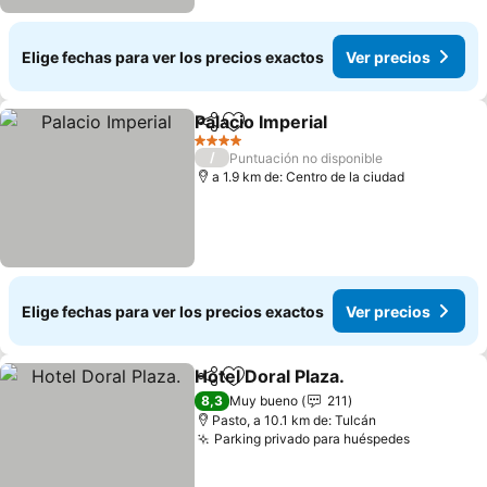
Elige fechas para ver los precios exactos
Ver precios
Palacio Imperial
Compartir
Agregar a favoritos
4 Estrellas
/
Puntuación no disponible
a 1.9 km de: Centro de la ciudad
Elige fechas para ver los precios exactos
Ver precios
Hotel Doral Plaza.
Compartir
Agregar a favoritos
8,3
Muy bueno
211
Pasto, a 10.1 km de: Tulcán
Parking privado para huéspedes