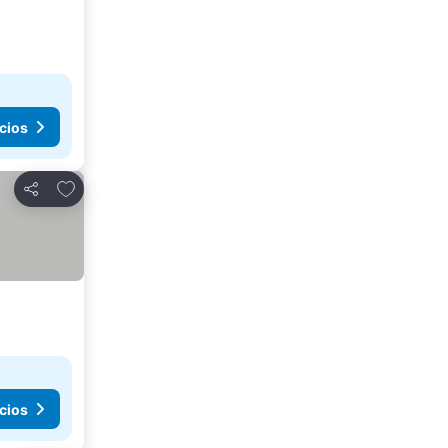
cios
Agregar a favoritos
Compartir
cios