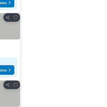
cios
Agregar a favoritos
Compartir
cios
Agregar a favoritos
Compartir