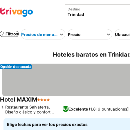
Destino
Filtros
Precios de menor a mayor
Precio
Ubicac
Hoteles baratos en Trinida
Opción destacada
Hotel MAXIM
4 Estrellas
Ver precios
Restaurante Salvaterra,
Excelente
(1.819 puntuaciones)
8,8
Diseño clásico y confort
Ver precios
moderno
Elige fechas para ver los precios exactos