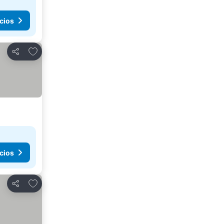
cios
Agregar a favoritos
Compartir
cios
Agregar a favoritos
Compartir