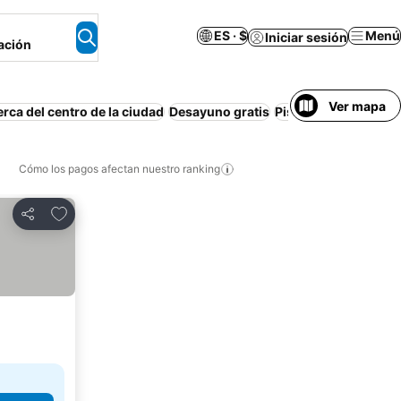
ES · $
Menú
Iniciar sesión
ación
Ver mapa
rca del centro de la ciudad
Desayuno gratis
Piscina
Estacionam
Cómo los pagos afectan nuestro ranking
Agregar a favoritos
Compartir