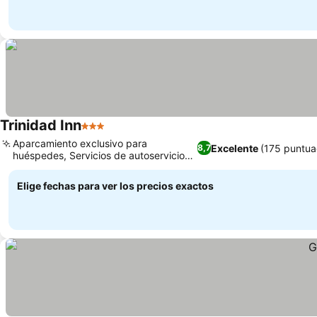
Trinidad Inn
3 Estrellas
Ver precios
Aparcamiento exclusivo para
Excelente
(175 puntua
8,7
huéspedes, Servicios de autoservicio
Ver precios
en la habitación
Elige fechas para ver los precios exactos