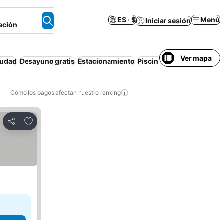
ES · $
Menú
Iniciar sesión
ación
Ver mapa
iudad
Desayuno gratis
Estacionamiento
Piscina
Cancelación gra
Cómo los pagos afectan nuestro ranking
Agregar a favoritos
Compartir