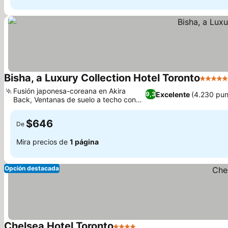
Bisha, a Luxury Collection Hotel Toronto
5 Estre
Fusión japonesa-coreana en Akira
Excelente
(4.230 pun
9,3
Back, Ventanas de suelo a techo con
vistas al skyline
$646
De
Mira precios de
1 página
Opción destacada
Chelsea Hotel Toronto