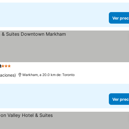
Ver prec
m
3 Estrellas
aciones)
Markham, a 20.0 km de: Toronto
Ver prec