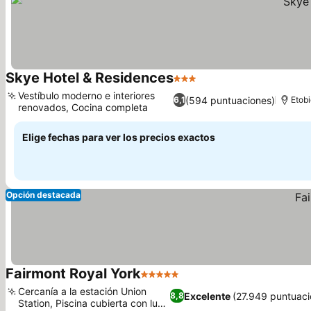
Skye Hotel & Residences
3 Estrellas
Vestíbulo moderno e interiores
(594 puntuaciones)
6,1
Etobi
renovados, Cocina completa
Elige fechas para ver los precios exactos
Opción destacada
Fairmont Royal York
5 Estrellas
Cercanía a la estación Union
Excelente
(27.949 puntuaci
8,8
Station, Piscina cubierta con luz