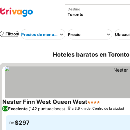
Destino
Filtros
Precios de menor a mayor
Precio
Ubicac
Hoteles baratos en Toront
Nester Finn West Queen West
4 Estrellas
Excelente
(142 puntuaciones)
9,4
a 3.9 km de: Centro de la ciudad
$297
De