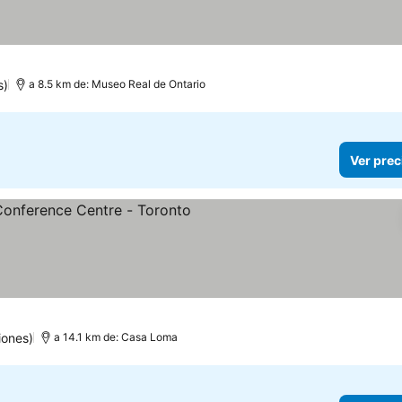
s)
a 8.5 km de: Museo Real de Ontario
Ver prec
rellas
iones)
a 14.1 km de: Casa Loma