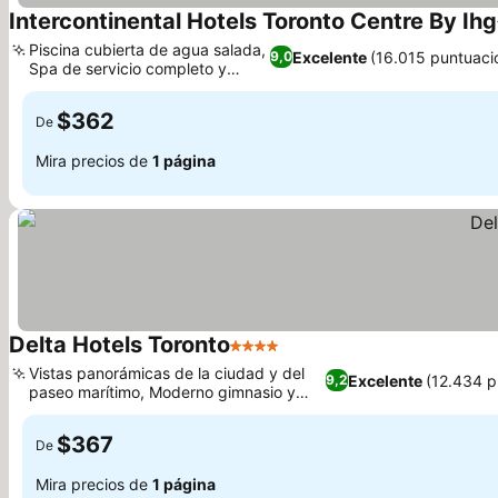
Intercontinental Hotels Toronto Centre By Ihg
Piscina cubierta de agua salada,
Excelente
(16.015 puntuaci
9,0
Spa de servicio completo y
sereno
$362
De
Mira precios de
1 página
Delta Hotels Toronto
4 Estrellas
Vistas panorámicas de la ciudad y del
Excelente
(12.434 p
9,2
paseo marítimo, Moderno gimnasio y
piscina cubierta.
$367
De
Mira precios de
1 página