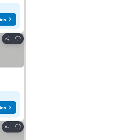
ios
Agregar a favoritos
Compartir
ios
Agregar a favoritos
Compartir