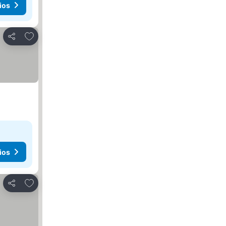
ios
Agregar a favoritos
Compartir
ios
Agregar a favoritos
Compartir