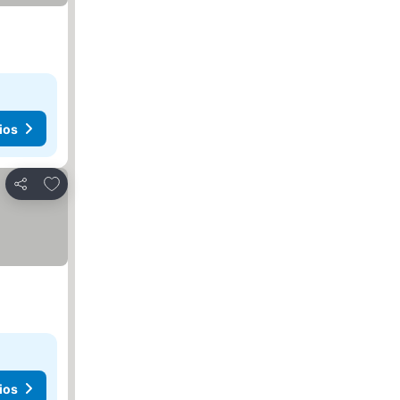
ios
Agregar a favoritos
Compartir
ios