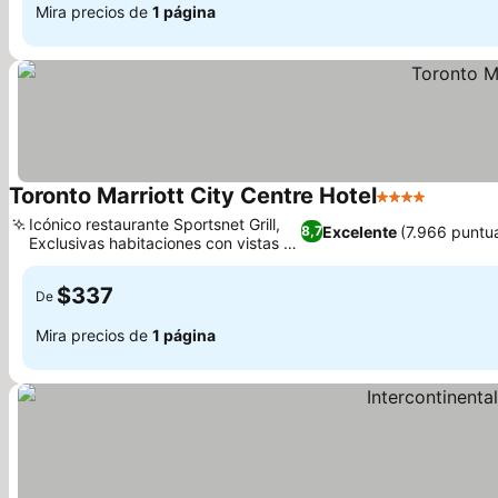
Mira precios de
1 página
Toronto Marriott City Centre Hotel
4 Estrellas
Icónico restaurante Sportsnet Grill,
Excelente
(7.966 puntu
8,7
Exclusivas habitaciones con vistas al
campo
$337
De
Mira precios de
1 página