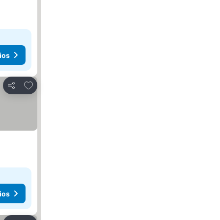
ios
Agregar a favoritos
Compartir
ios