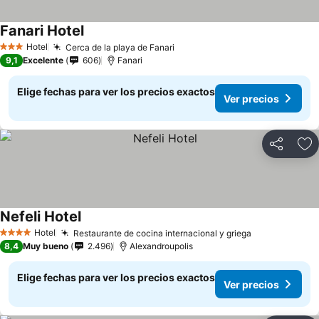
Fanari Hotel
Ver precios
Hotel
Cerca de la playa de Fanari
Ver precios
3 Estrellas
9,1
Excelente
606
Fanari
Elige fechas para ver los precios exactos
Ver precios
Compartir
Ag
Nefeli Hotel
Ver precios
Hotel
Restaurante de cocina internacional y griega
Ver precios
4 Estrellas
8,4
Muy bueno
2.496
Alexandroupolis
Elige fechas para ver los precios exactos
Ver precios