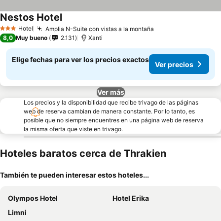
Nestos Hotel
Ver precios
Hotel
Amplia N-Suite con vistas a la montaña
Ver precios
3 Estrellas
8,0
Muy bueno
2.131
Xanti
Elige fechas para ver los precios exactos
Ver precios
Ver más
Los precios y la disponibilidad que recibe trivago de las páginas
web de reserva cambian de manera constante. Por lo tanto, es
posible que no siempre encuentres en una página web de reserva
la misma oferta que viste en trivago.
Hoteles baratos cerca de Thrakien
También te pueden interesar estos hoteles...
Olympos Hotel
Hotel Erika
Limni