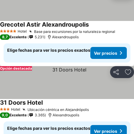
Grecotel Astir Alexandroupolis
Ver precios
Hotel
Base para excursiones por la naturaleza regional
Ver prec
5 Estrellas
8,7
Excelente
5.231
Alexandroupolis
Elige fechas para ver los precios exactos
Ver precios
Opción destacada
Compartir
Ag
31 Doors Hotel
Ver precios
Hotel
Ubicación céntrica en Alejandrópolis
Ver precios
3 Estrellas
9,0
Excelente
3.365
Alexandroupolis
Elige fechas para ver los precios exactos
Ver precios