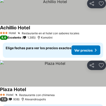
Compartir
Ag
Achillio Hotel
Ver precios
Hotel
Restaurante en el hotel con sabores locales
Ver precios
3 Estrellas
8,6
Excelente
1.385
Komotini
Elige fechas para ver los precios exactos
Ver precios
Compartir
Ag
Plaza Hotel
Ver precios
Hotel
Restaurante con chimenea
Ver precios
2 Estrellas
7,0
938
Alexandroupolis