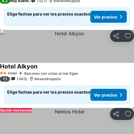
8,2
Muy bueno
1.527
Alexandroupolis
Elige fechas para ver los precios exactos
Ver precios
Compartir
Ag
Hotel Alkyon
Ver precios
Hotel
Balcones con vistas al mar Egeo
Ver precios
2 Estrellas
7,1
1.643
Alexandroupolis
Elige fechas para ver los precios exactos
Ver precios
Opción destacada
Compartir
Ag