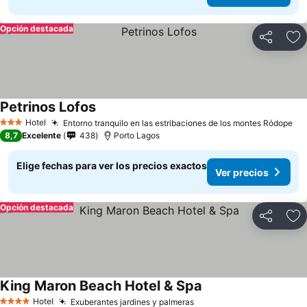
Opción destacada
Compartir
Ag
Petrinos Lofos
Ver precios
Hotel
Entorno tranquilo en las estribaciones de los montes Ródope
Ve
3 Estrellas
8,7
Excelente
438
Porto Lagos
Elige fechas para ver los precios exactos
Ver precios
Opción destacada
Compartir
Ag
King Maron Beach Hotel & Spa
Ver precios
Hotel
Exuberantes jardines y palmeras
Ver precios
4 Estrellas