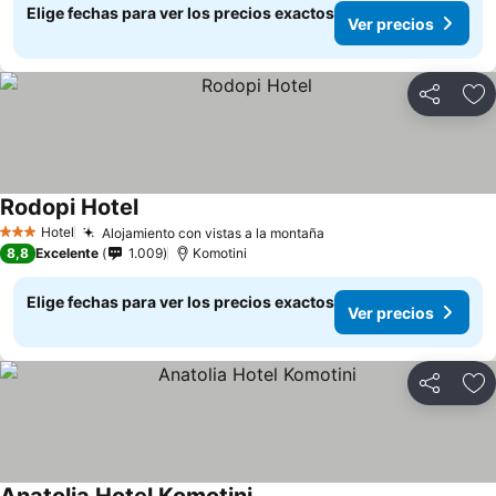
Elige fechas para ver los precios exactos
Ver precios
Compartir
Ag
Rodopi Hotel
Ver precios
Hotel
Alojamiento con vistas a la montaña
Ver precios
3 Estrellas
8,8
Excelente
1.009
Komotini
Elige fechas para ver los precios exactos
Ver precios
Compartir
Ag