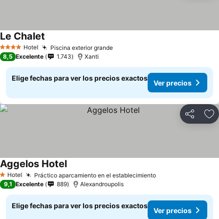
Le Chalet
Ver precios
Hotel
Piscina exterior grande
Ver precios
4 Estrellas
8,5
Excelente
1.743
Xanti
Elige fechas para ver los precios exactos
Ver precios
Compartir
Ag
Aggelos Hotel
Ver precios
Hotel
Práctico aparcamiento en el establecimiento
Ver precios
1 Estrellas
9,1
Excelente
889
Alexandroupolis
Elige fechas para ver los precios exactos
Ver precios