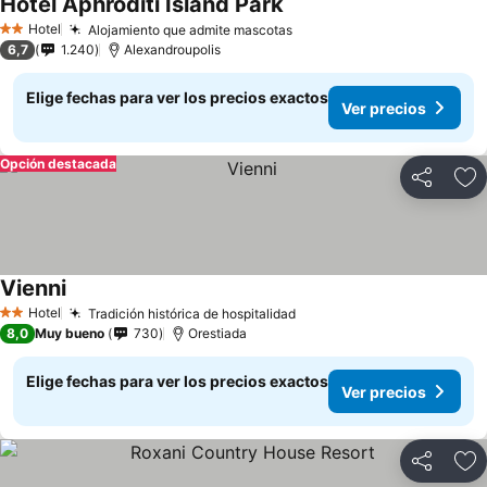
Hotel Aphroditi Island Park
Ver precios
Hotel
Alojamiento que admite mascotas
Ver precios
2 Estrellas
6,7
1.240
Alexandroupolis
Elige fechas para ver los precios exactos
Ver precios
Opción destacada
Compartir
Ag
Vienni
Ver precios
Hotel
Tradición histórica de hospitalidad
Ver precios
2 Estrellas
8,0
Muy bueno
730
Orestiada
Elige fechas para ver los precios exactos
Ver precios
Compartir
Ag