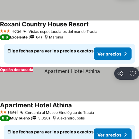
Roxani Country House Resort
Ver precios
Hotel
Vistas espectaculares del mar de Tracia
Ver precios
3 Estrellas
8,6
Excelente
64
Maronia
Elige fechas para ver los precios exactos
Ver precios
Opción destacada
Compartir
Ag
Apartment Hotel Athina
Ver precios
Hotel
Cercanía al Museo Etnológico de Tracia
Ver precios
2 Estrellas
8,0
Muy bueno
3.020
Alexandroupolis
Elige fechas para ver los precios exactos
Ver precios