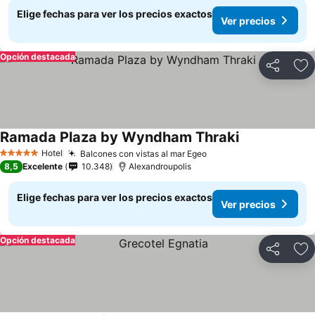
Elige fechas para ver los precios exactos
Ver precios
Opción destacada
Compartir
Ag
Ramada Plaza by Wyndham Thraki
Ver precios
Hotel
Balcones con vistas al mar Egeo
Ver precios
5 Estrellas
8,5
Excelente
10.348
Alexandroupolis
Elige fechas para ver los precios exactos
Ver precios
Opción destacada
Compartir
Ag