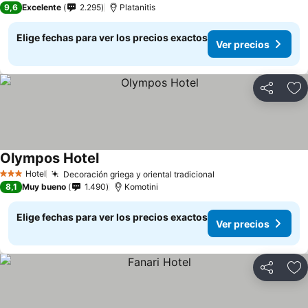
9,6
Excelente
2.295
Platanitis
Elige fechas para ver los precios exactos
Ver precios
Compartir
Ag
Olympos Hotel
Ver precios
Hotel
Decoración griega y oriental tradicional
Ver precios
3 Estrellas
8,1
Muy bueno
1.490
Komotini
Elige fechas para ver los precios exactos
Ver precios
Compartir
Ag