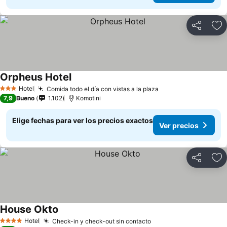
Compartir
Ag
Orpheus Hotel
Ver precios
Hotel
Comida todo el día con vistas a la plaza
Ver precios
3 Estrellas
7,9
Bueno
1.102
Komotini
Elige fechas para ver los precios exactos
Ver precios
Compartir
Ag
House Okto
Ver precios
Hotel
Check-in y check-out sin contacto
Ver precios
4 Estrellas