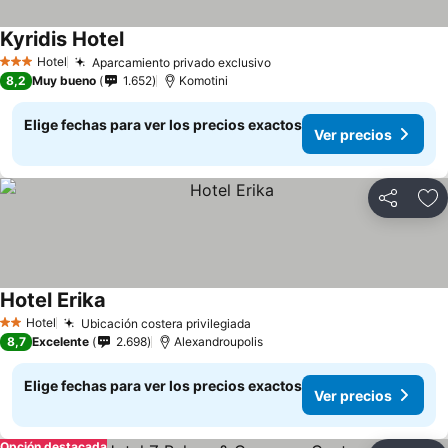
Kyridis Hotel
Ver precios
Hotel
Aparcamiento privado exclusivo
Ver precios
3 Estrellas
8,2
Muy bueno
1.652
Komotini
Elige fechas para ver los precios exactos
Ver precios
Compartir
Ag
Hotel Erika
Ver precios
Hotel
Ubicación costera privilegiada
Ver precios
2 Estrellas
8,7
Excelente
2.698
Alexandroupolis
Elige fechas para ver los precios exactos
Ver precios
Opción destacada