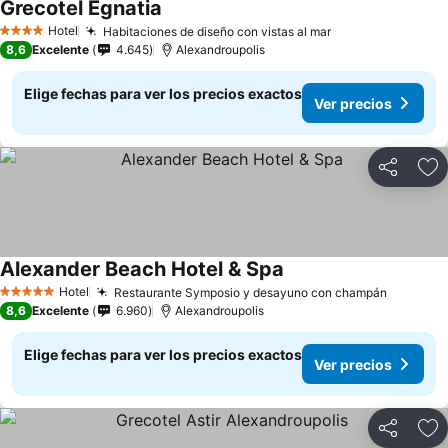
Grecotel Egnatia
Ver precios
Hotel
Habitaciones de diseño con vistas al mar
Ver precios
4 Estrellas
8,6
Excelente
4.645
Alexandroupolis
Elige fechas para ver los precios exactos
Ver precios
Compartir
Ag
Alexander Beach Hotel & Spa
Ver precios
Hotel
Restaurante Symposio y desayuno con champán
Ver pre
5 Estrellas
8,6
Excelente
6.960
Alexandroupolis
Elige fechas para ver los precios exactos
Ver precios
Compartir
Ag