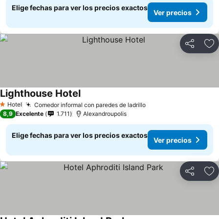
Elige fechas para ver los precios exactos
Ver precios
Compartir
Ag
Lighthouse Hotel
Ver precios
Hotel
Comedor informal con paredes de ladrillo
Ver precios
1 Estrellas
8,9
Excelente
1.711
Alexandroupolis
Elige fechas para ver los precios exactos
Ver precios
Compartir
Ag