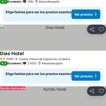
9,7
Excelente
156
Alexandroupolis
Elige fechas para ver los precios exactos
Ver precios
Compartir
Ag
Dias Hotel
Ver precios
Hotel
Diseño interior de inspiración cicládica
Ver precios
2 Estrellas
9,3
Excelente
2.405
Alexandroupolis
Elige fechas para ver los precios exactos
Ver precios
Opción destacada
Compartir
Ag