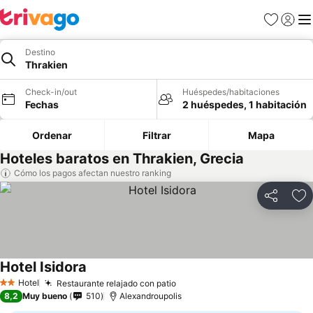
Favoritos
Iniciar 
Me
Destino
Thrakien
Check-in/out
Huéspedes/habitaciones
Fechas
2 huéspedes, 1 habitación
Ordenar
Filtrar
Mapa
Hoteles baratos en Thrakien, Grecia
Cómo los pagos afectan nuestro ranking
Compartir
Ag
Hotel Isidora
Ver precios
Hotel
Restaurante relajado con patio
Ver precios
2 Estrellas
8,2
Muy bueno
510
Alexandroupolis