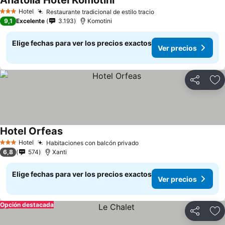
Anatolia Hotel Komotini
Ver precios
Hotel
Restaurante tradicional de estilo tracio
Ver precios
3 Estrellas
9,1
Excelente
3.193
Komotini
Elige fechas para ver los precios exactos
Ver precios
Compartir
Ag
Hotel Orfeas
Ver precios
Hotel
Habitaciones con balcón privado
Ver precios
3 Estrellas
6,8
574
Xanti
Elige fechas para ver los precios exactos
Ver precios
Opción destacada
Compartir
Ag