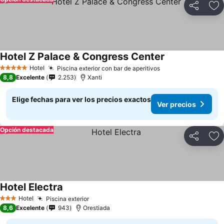
Compartir
Ag
Hotel Z Palace & Congress Center
Ver precios
Hotel
Piscina exterior con bar de aperitivos
Ver precios
5 Estrellas
8,8
Excelente
2.253
Xanti
Elige fechas para ver los precios exactos
Ver precios
Opción destacada
Compartir
Ag
Hotel Electra
Ver precios
Hotel
Piscina exterior
Ver precios
3 Estrellas
8,6
Excelente
943
Orestiada