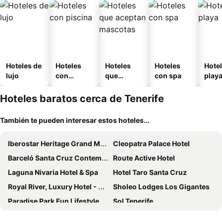
Hoteles de
Hoteles
Hoteles
Hoteles
Hotel
lujo
con
que
con spa
play
piscina
aceptan
mascotas
Hoteles baratos cerca de Tenerife
También te pueden interesar estos hoteles...
Iberostar Heritage Grand Mencey
Cleopatra Palace Hotel
Barceló Santa Cruz Contemporáneo
Route Active Hotel
Laguna Nivaria Hotel & Spa
Hotel Taro Santa Cruz
Royal River, Luxury Hotel - Adults Only
Sholeo Lodges Los Gigantes
Paradise Park Fun Lifestyle Hotel
Sol Tenerife
Grand Muthu Golf Plaza Hotel & Spa
Tigotan Lovers & Friends Playa de las Americas