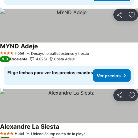
Compartir
Ag
MYND Adeje
Ver precios
Hotel
Desayuno buffet extenso y fresco
Ver precios
4 Estrellas
9,3
Excelente
4.825
Costa Adeje
Elige fechas para ver los precios exactos
Ver precios
Compartir
Ag
Alexandre La Siesta
Ver precios
Hotel
Ubicación top cerca de la playa
Ver precios
4 Estrellas