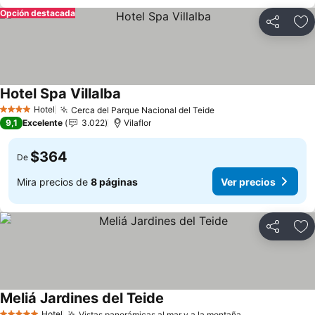
Opción destacada
Compartir
Ag
Hotel Spa Villalba
Ver precios
Hotel
Cerca del Parque Nacional del Teide
Ver precios
4 Estrellas
9,1
Excelente
3.022
Vilaflor
$364
De
Mira precios de
8 páginas
Ver precios
Compartir
Ag
Meliá Jardines del Teide
Ver precios
Hotel
Vistas panorámicas al mar y a la montaña