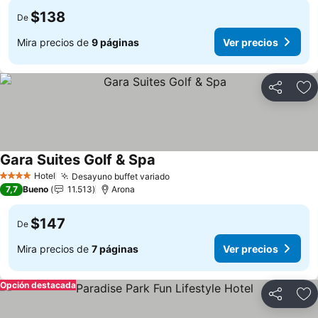
$138
De
Mira precios de
9 páginas
Ver precios
Compartir
Ag
Gara Suites Golf & Spa
Ver precios
Hotel
Desayuno buffet variado
Ver precios
4 Estrellas
7,7
Bueno
11.513
Arona
$147
De
Mira precios de
7 páginas
Ver precios
Opción destacada
Compartir
Ag