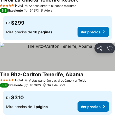
Ver precios
Hotel
Acceso directo al paseo marítimo
Ver precios
5 Estrellas
9,3
Excelente
5.197
Adeje
$299
De
Mira precios de
10 páginas
Ver precios
Compartir
Ag
The Ritz-Carlton Tenerife, Abama
Ver precios
Hotel
Vistas panorámicas al océano y al Teide
Ver precios
5 Estrellas
8,9
Excelente
10.362
Guía de Isora
$310
De
Mira precios de
1 página
Ver precios