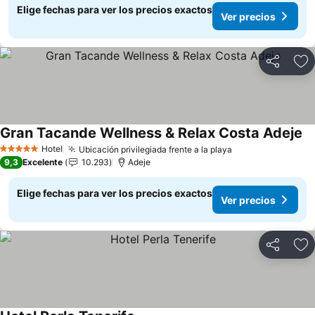
Elige fechas para ver los precios exactos
Ver precios
Compartir
Ag
Gran Tacande Wellness & Relax Costa Adeje
Ve
Hotel
Ubicación privilegiada frente a la playa
Ver precios
5 Estrellas
9,3
Excelente
10.293
Adeje
Elige fechas para ver los precios exactos
Ver precios
Compartir
Ag