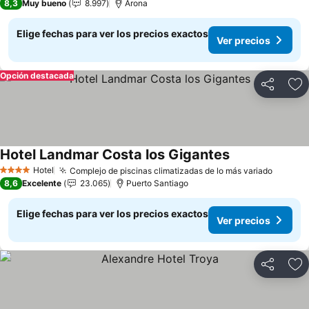
8,3
Muy bueno
8.997
Arona
Elige fechas para ver los precios exactos
Ver precios
Opción destacada
Compartir
Ag
Hotel Landmar Costa los Gigantes
Ver precios
Hotel
Complejo de piscinas climatizadas de lo más variado
Ver pr
4 Estrellas
8,6
Excelente
23.065
Puerto Santiago
Elige fechas para ver los precios exactos
Ver precios
Compartir
Ag