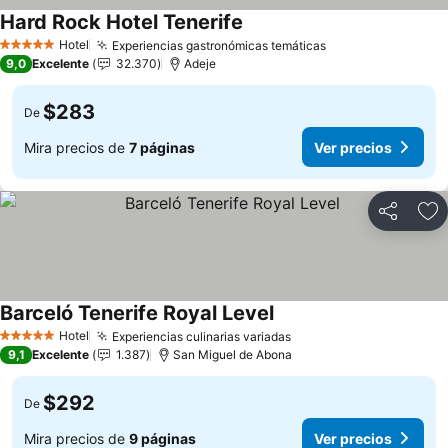
Hard Rock Hotel Tenerife
Ver precios
Hotel
Experiencias gastronómicas temáticas
Ver precios
5 Estrellas
9,0
Excelente
32.370
Adeje
$283
De
Mira precios de
7 páginas
Ver precios
Compartir
Ag
Barceló Tenerife Royal Level
Ver precios
Hotel
Experiencias culinarias variadas
Ver precios
5 Estrellas
9,1
Excelente
1.387
San Miguel de Abona
$292
De
Mira precios de
9 páginas
Ver precios