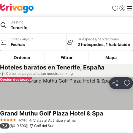
Favoritos
Iniciar 
Me
Destino
Tenerife
Check-in/out
Huéspedes/habitaciones
Fechas
2 huéspedes, 1 habitación
Ordenar
Filtrar
Mapa
Hoteles baratos en Tenerife, España
Cómo los pagos afectan nuestro ranking
Opción destacada
Compartir
Ag
Grand Muthu Golf Plaza Hotel & Spa
Ver precios
Hotel
Vistas al Atlántico y al mar
Ver precios
5 Estrellas
7,3
9.590
Golf del Sur