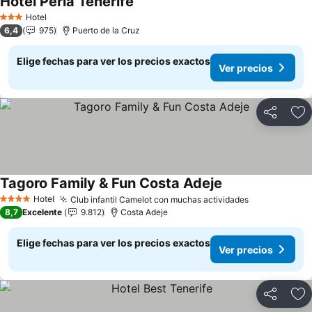
Hotel Perla Tenerife
Ver precios
Hotel
3 Estrellas
6,4
975
Puerto de la Cruz
Elige fechas para ver los precios exactos
Ver precios
Compartir
Ag
Tagoro Family & Fun Costa Adeje
Ver precios
Hotel
Club infantil Camelot con muchas actividades
Ver precios
4 Estrellas
8,7
Excelente
9.812
Costa Adeje
Elige fechas para ver los precios exactos
Ver precios
Compartir
Ag