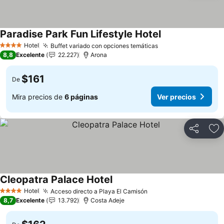
Paradise Park Fun Lifestyle Hotel
Ver precios
Hotel
Buffet variado con opciones temáticas
Ver precios
4 Estrellas
8,8
Excelente
22.227
Arona
$161
De
Mira precios de
6 páginas
Ver precios
Compartir
Ag
Cleopatra Palace Hotel
Ver precios
Hotel
Acceso directo a Playa El Camisón
Ver precios
4 Estrellas
8,7
Excelente
13.792
Costa Adeje