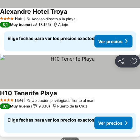
Alexandre Hotel Troya
Ver precios
Hotel
Acceso directo a la playa
Ver precios
4 Estrellas
8,1
Muy bueno
13.155
Adeje
Elige fechas para ver los precios exactos
Ver precios
Compartir
Ag
H10 Tenerife Playa
Ver precios
Hotel
Ubicación privilegiada frente al mar
Ver precios
4 Estrellas
8,1
Muy bueno
9.830
Puerto de la Cruz
Elige fechas para ver los precios exactos
Ver precios