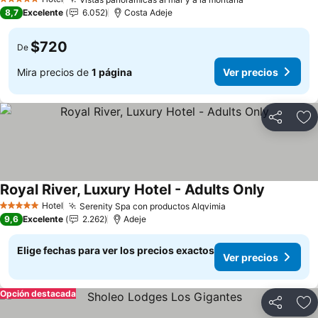
Ver precios
5 Estrellas
8,7
Excelente
6.052
Costa Adeje
$720
De
Mira precios de
1 página
Ver precios
Compartir
Ag
Royal River, Luxury Hotel - Adults Only
Ver preci
Hotel
Serenity Spa con productos Alqvimia
Ver precios
5 Estrellas
9,6
Excelente
2.262
Adeje
Elige fechas para ver los precios exactos
Ver precios
Opción destacada
Compartir
Ag