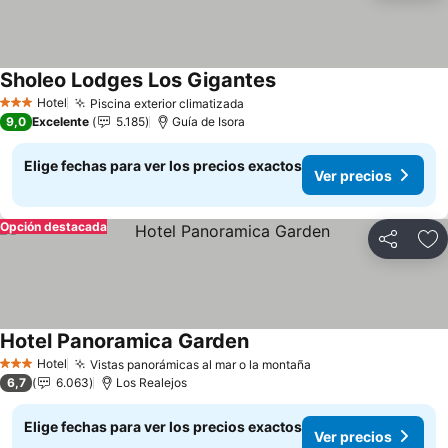
Sholeo Lodges Los Gigantes
Ver precios
Hotel
Piscina exterior climatizada
Ver precios
3 Estrellas
9,0
Excelente
5.185
Guía de Isora
Elige fechas para ver los precios exactos
Ver precios
Opción destacada
Compartir
Ag
Hotel Panoramica Garden
Ver precios
Hotel
Vistas panorámicas al mar o la montaña
Ver precios
3 Estrellas
6,7
6.063
Los Realejos
Elige fechas para ver los precios exactos
Ver precios