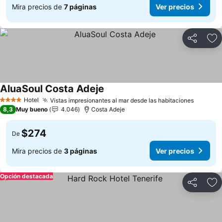
Mira precios de
7 páginas
Ver precios
Compartir
Ag
AluaSoul Costa Adeje
Ver precios
Hotel
Vistas impresionantes al mar desde las habitaciones
Ver pre
4 Estrellas
8,3
Muy bueno
4.046
Costa Adeje
$274
De
Mira precios de
3 páginas
Ver precios
Opción destacada
Compartir
Ag