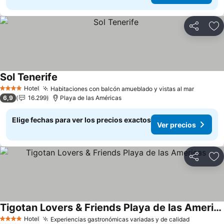
Compartir
Ag
Sol Tenerife
Ver precios
Hotel
Habitaciones con balcón amueblado y vistas al mar
Ver pre
4 Estrellas
6,9
16.299
Playa de las Américas
Elige fechas para ver los precios exactos
Ver precios
Compartir
Ag
Tigotan Lovers & Friends Playa de las Americas
Ver precios
Hotel
Experiencias gastronómicas variadas y de calidad
Ver prec
4 Estrellas