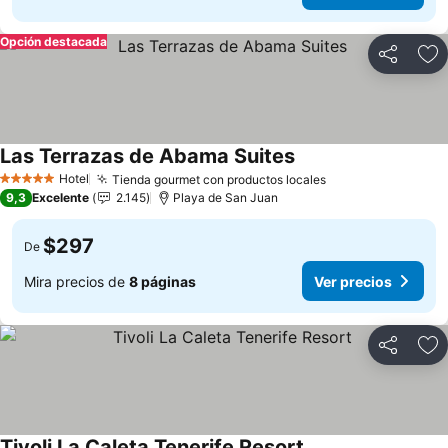
Opción destacada
Compartir
Ag
Las Terrazas de Abama Suites
Ver precios
Hotel
Tienda gourmet con productos locales
Ver precios
5 Estrellas
9,3
Excelente
2.145
Playa de San Juan
$297
De
Mira precios de
8 páginas
Ver precios
Compartir
Ag
Tivoli La Caleta Tenerife Resort