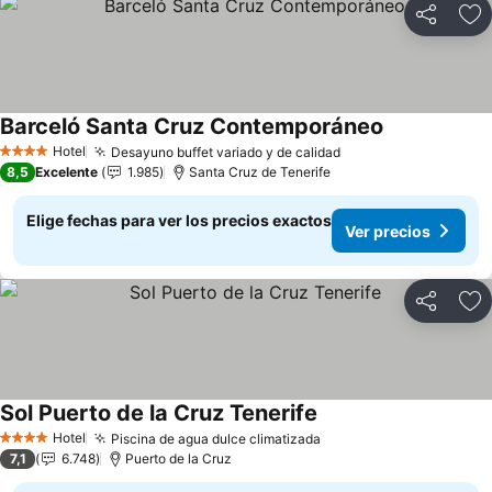
Compartir
Ag
Barceló Santa Cruz Contemporáneo
Ver precios
Hotel
Desayuno buffet variado y de calidad
Ver precios
4 Estrellas
8,5
Excelente
1.985
Santa Cruz de Tenerife
Elige fechas para ver los precios exactos
Ver precios
Compartir
Ag
Sol Puerto de la Cruz Tenerife
Ver precios
Hotel
Piscina de agua dulce climatizada
Ver precios
4 Estrellas
7,1
6.748
Puerto de la Cruz