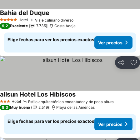
Bahia del Duque
Ver precios
Hotel
Viaje culinario diverso
Ver precios
5 Estrellas
9,2
Excelente
7.735
Costa Adeje
Elige fechas para ver los precios exactos
Ver precios
Compartir
Ag
allsun Hotel Los Hibiscos
Ver precios
Hotel
Estilo arquitectónico encantador y de poca altura
Ver precio
3 Estrellas
8,3
Muy bueno
2.519
Playa de las Américas
Elige fechas para ver los precios exactos
Ver precios