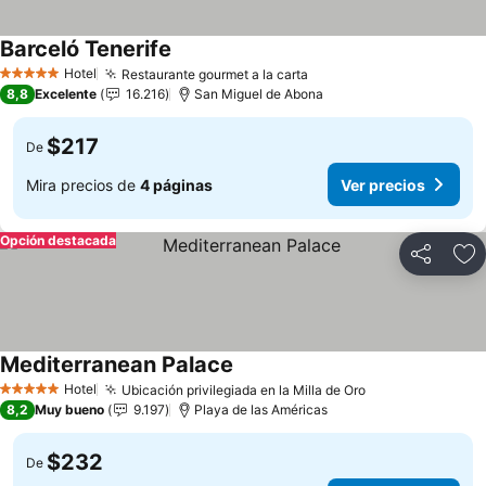
Barceló Tenerife
Ver precios
Hotel
Restaurante gourmet a la carta
Ver precios
5 Estrellas
8,8
Excelente
16.216
San Miguel de Abona
$217
De
Mira precios de
4 páginas
Ver precios
Opción destacada
Compartir
Ag
Mediterranean Palace
Ver precios
Hotel
Ubicación privilegiada en la Milla de Oro
Ver precios
5 Estrellas
8,2
Muy bueno
9.197
Playa de las Américas
$232
De