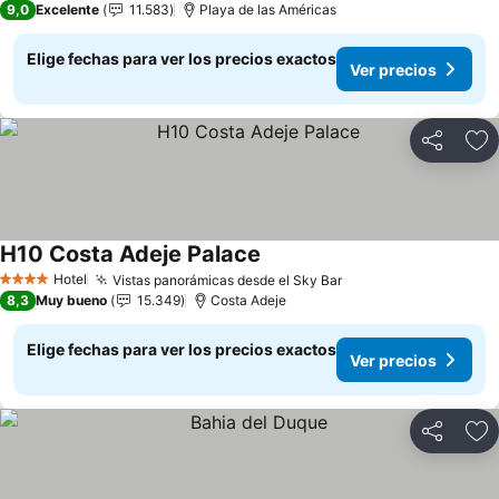
9,0
Excelente
11.583
Playa de las Américas
Elige fechas para ver los precios exactos
Ver precios
Compartir
Ag
H10 Costa Adeje Palace
Ver precios
Hotel
Vistas panorámicas desde el Sky Bar
Ver precios
4 Estrellas
8,3
Muy bueno
15.349
Costa Adeje
Elige fechas para ver los precios exactos
Ver precios
Compartir
Ag