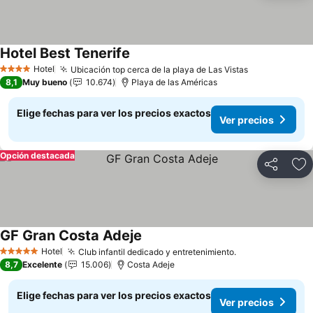
Hotel Best Tenerife
Ver precios
Hotel
Ubicación top cerca de la playa de Las Vistas
Ver precios
4 Estrellas
8,1
Muy bueno
10.674
Playa de las Américas
Elige fechas para ver los precios exactos
Ver precios
Opción destacada
Compartir
Ag
GF Gran Costa Adeje
Ver precios
Hotel
Club infantil dedicado y entretenimiento.
Ver precios
5 Estrellas
8,7
Excelente
15.006
Costa Adeje
Elige fechas para ver los precios exactos
Ver precios