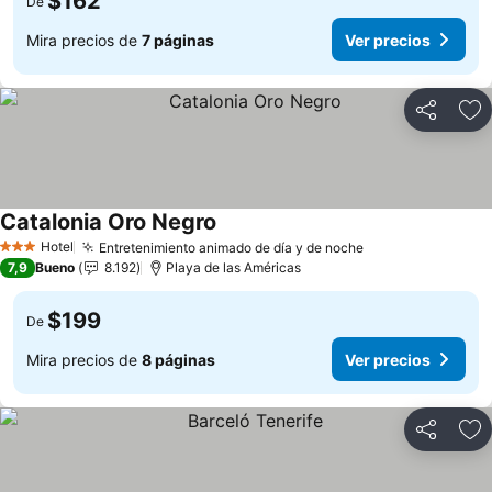
$162
De
Mira precios de
7 páginas
Ver precios
Compartir
Ag
Catalonia Oro Negro
Ver precios
Hotel
Entretenimiento animado de día y de noche
Ver precios
3 Estrellas
7,9
Bueno
8.192
Playa de las Américas
$199
De
Mira precios de
8 páginas
Ver precios
Compartir
Ag