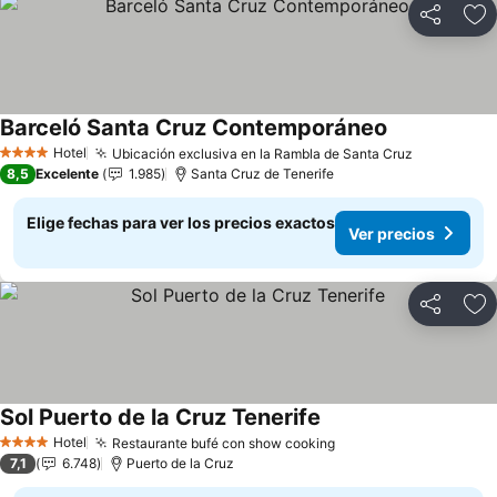
Compartir
Ag
Barceló Santa Cruz Contemporáneo
Ver precios
Hotel
Ubicación exclusiva en la Rambla de Santa Cruz
Ver preci
4 Estrellas
8,5
Excelente
1.985
Santa Cruz de Tenerife
Elige fechas para ver los precios exactos
Ver precios
Compartir
Ag
Sol Puerto de la Cruz Tenerife
Ver precios
Hotel
Restaurante bufé con show cooking
Ver precios
4 Estrellas
7,1
6.748
Puerto de la Cruz