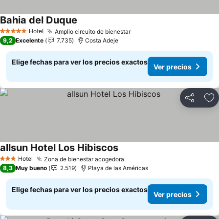
Bahia del Duque
Ver precios
Hotel
Amplio circuito de bienestar
Ver precios
5 Estrellas
9,2
Excelente
7.735
Costa Adeje
Elige fechas para ver los precios exactos
Ver precios
Compartir
Ag
allsun Hotel Los Hibiscos
Ver precios
Hotel
Zona de bienestar acogedora
Ver precios
3 Estrellas
8,3
Muy bueno
2.519
Playa de las Américas
Elige fechas para ver los precios exactos
Ver precios