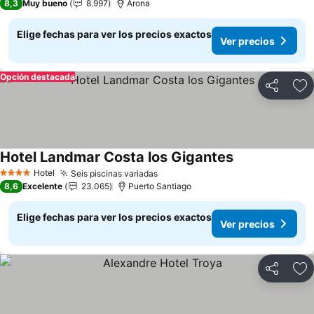
8,3
Muy bueno
8.997
Arona
Elige fechas para ver los precios exactos
Ver precios
Opción destacada
Compartir
Ag
Hotel Landmar Costa los Gigantes
Ver precios
Hotel
Seis piscinas variadas
Ver precios
4 Estrellas
8,6
Excelente
23.065
Puerto Santiago
Elige fechas para ver los precios exactos
Ver precios
Compartir
Ag