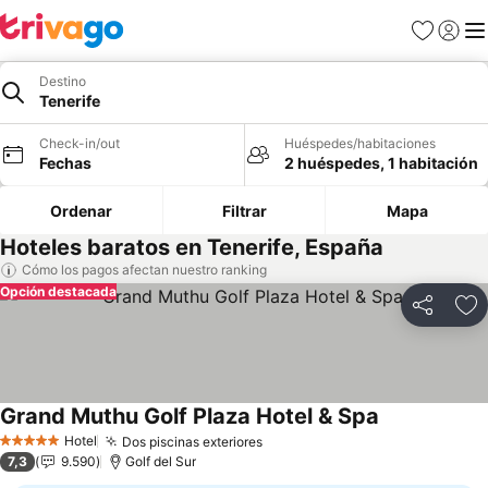
Favoritos
Iniciar 
Me
Destino
Tenerife
Check-in/out
Huéspedes/habitaciones
Fechas
2 huéspedes, 1 habitación
Ordenar
Filtrar
Mapa
Hoteles baratos en Tenerife, España
Cómo los pagos afectan nuestro ranking
Opción destacada
Compartir
Ag
Grand Muthu Golf Plaza Hotel & Spa
Ver precios
Hotel
Dos piscinas exteriores
Ver precios
5 Estrellas
7,3
9.590
Golf del Sur