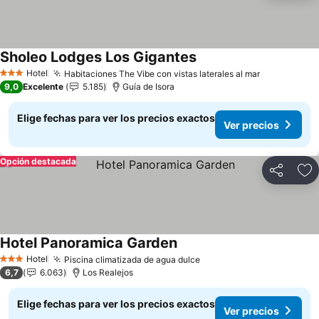
Sholeo Lodges Los Gigantes
Ver precios
Hotel
Habitaciones The Vibe con vistas laterales al mar
Ver precio
3 Estrellas
9,0
Excelente
5.185
Guía de Isora
Elige fechas para ver los precios exactos
Ver precios
Opción destacada
Compartir
Ag
Hotel Panoramica Garden
Ver precios
Hotel
Piscina climatizada de agua dulce
Ver precios
3 Estrellas
6,7
6.063
Los Realejos
Elige fechas para ver los precios exactos
Ver precios