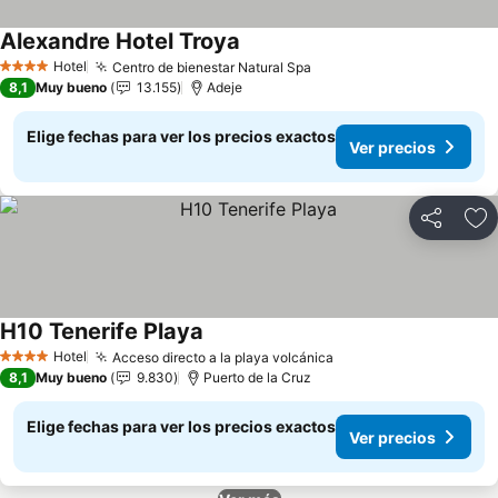
Alexandre Hotel Troya
Ver precios
Hotel
Centro de bienestar Natural Spa
Ver precios
4 Estrellas
8,1
Muy bueno
13.155
Adeje
Elige fechas para ver los precios exactos
Ver precios
Compartir
Ag
H10 Tenerife Playa
Ver precios
Hotel
Acceso directo a la playa volcánica
Ver precios
4 Estrellas
8,1
Muy bueno
9.830
Puerto de la Cruz
Elige fechas para ver los precios exactos
Ver precios