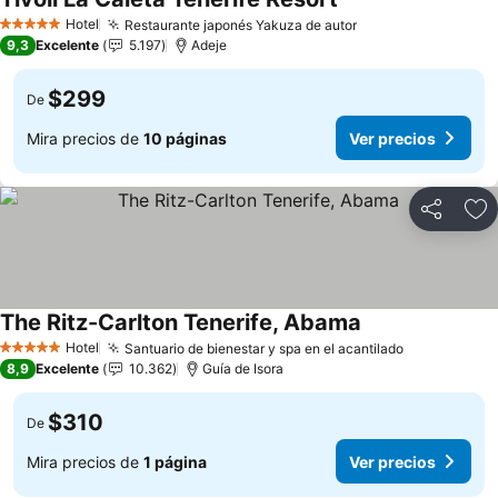
Ver precios
Hotel
Restaurante japonés Yakuza de autor
Ver precios
5 Estrellas
9,3
Excelente
5.197
Adeje
$299
De
Mira precios de
10 páginas
Ver precios
Compartir
Ag
The Ritz-Carlton Tenerife, Abama
Ver precios
Hotel
Santuario de bienestar y spa en el acantilado
Ver precios
5 Estrellas
8,9
Excelente
10.362
Guía de Isora
$310
De
Mira precios de
1 página
Ver precios