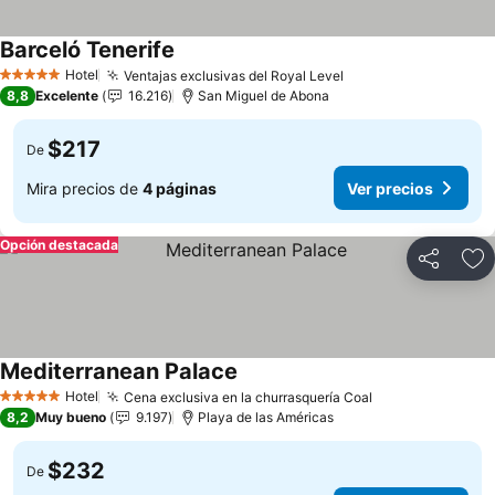
Barceló Tenerife
Ver precios
Hotel
Ventajas exclusivas del Royal Level
Ver precios
5 Estrellas
8,8
Excelente
16.216
San Miguel de Abona
$217
De
Mira precios de
4 páginas
Ver precios
Opción destacada
Compartir
Ag
Mediterranean Palace
Ver precios
Hotel
Cena exclusiva en la churrasquería Coal
Ver precios
5 Estrellas
8,2
Muy bueno
9.197
Playa de las Américas
$232
De