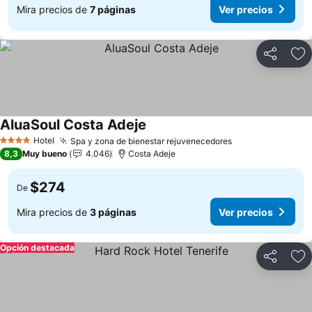
Mira precios de
7 páginas
Ver precios
Compartir
Ag
AluaSoul Costa Adeje
Ver precios
Hotel
Spa y zona de bienestar rejuvenecedores
Ver precios
4 Estrellas
8,3
Muy bueno
4.046
Costa Adeje
$274
De
Mira precios de
3 páginas
Ver precios
Opción destacada
Compartir
Ag