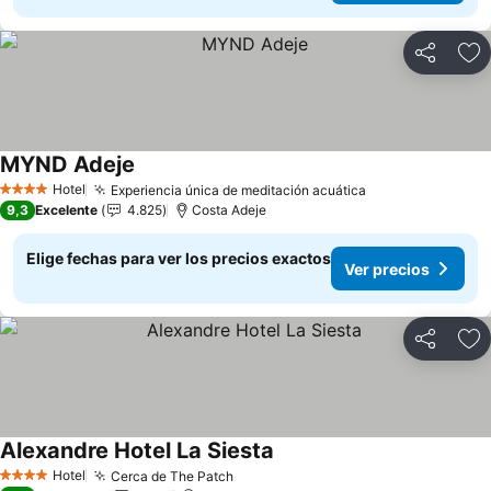
Compartir
Ag
MYND Adeje
Ver precios
Hotel
Experiencia única de meditación acuática
Ver precios
4 Estrellas
9,3
Excelente
4.825
Costa Adeje
Elige fechas para ver los precios exactos
Ver precios
Compartir
Ag
Alexandre Hotel La Siesta
Ver precios
Hotel
Cerca de The Patch
Ver precios
4 Estrellas