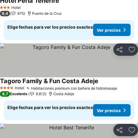
Hotel Perla Tenerife
Ver precios
Hotel
3 Estrellas
6,4
975
Puerto de la Cruz
Elige fechas para ver los precios exactos
Ver precios
Compartir
Ag
Tagoro Family & Fun Costa Adeje
Ver precios
Hotel
Habitaciones premium con bañera de hidromasaje
Ver prec
4 Estrellas
8,7
Excelente
9.812
Costa Adeje
Elige fechas para ver los precios exactos
Ver precios
Compartir
Ag