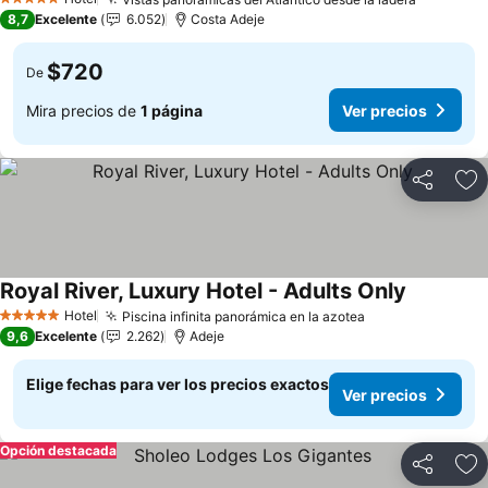
Ver prec
5 Estrellas
8,7
Excelente
6.052
Costa Adeje
$720
De
Mira precios de
1 página
Ver precios
Compartir
Ag
Royal River, Luxury Hotel - Adults Only
Ver preci
Hotel
Piscina infinita panorámica en la azotea
Ver precios
5 Estrellas
9,6
Excelente
2.262
Adeje
Elige fechas para ver los precios exactos
Ver precios
Opción destacada
Compartir
Ag