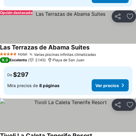
Opción destacada
Compartir
Ag
Las Terrazas de Abama Suites
Ver precios
Hotel
Varias piscinas infinitas climatizadas
Ver precios
5 Estrellas
9,3
Excelente
2.145
Playa de San Juan
$297
De
Mira precios de
8 páginas
Ver precios
Compartir
Ag
Tivoli La Caleta Tenerife Resort