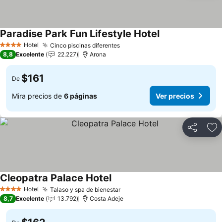
Paradise Park Fun Lifestyle Hotel
Ver precios
Hotel
Cinco piscinas diferentes
Ver precios
4 Estrellas
8,8
Excelente
22.227
Arona
$161
De
Mira precios de
6 páginas
Ver precios
Compartir
Ag
Cleopatra Palace Hotel
Ver precios
Hotel
Talaso y spa de bienestar
Ver precios
4 Estrellas
8,7
Excelente
13.792
Costa Adeje