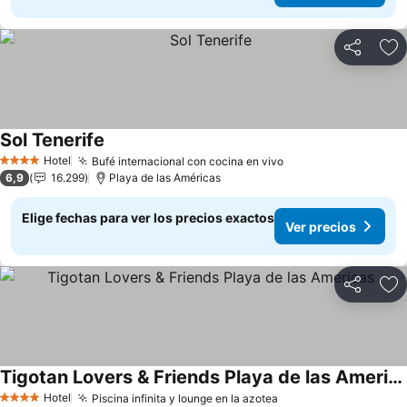
Compartir
Ag
Sol Tenerife
Ver precios
Hotel
Bufé internacional con cocina en vivo
Ver precios
4 Estrellas
6,9
16.299
Playa de las Américas
Elige fechas para ver los precios exactos
Ver precios
Compartir
Ag
Tigotan Lovers & Friends Playa de las Americas
Ver precios
Hotel
Piscina infinita y lounge en la azotea
Ver precios
4 Estrellas