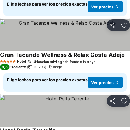
Elige fechas para ver los precios exactos
Ver precios
Compartir
Ag
Gran Tacande Wellness & Relax Costa Adeje
Ve
Hotel
Ubicación privilegiada frente a la playa
Ver precios
5 Estrellas
9,3
Excelente
10.293
Adeje
Elige fechas para ver los precios exactos
Ver precios
Compartir
Ag