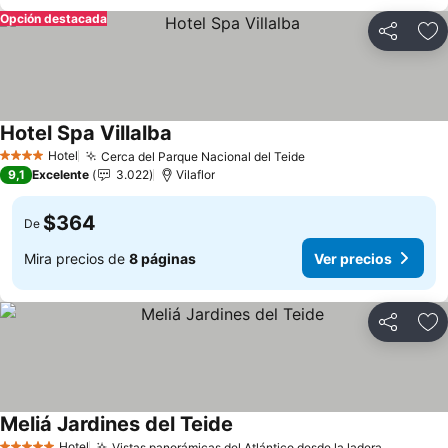
Opción destacada
Compartir
Ag
Hotel Spa Villalba
Ver precios
Hotel
Cerca del Parque Nacional del Teide
Ver precios
4 Estrellas
9,1
Excelente
3.022
Vilaflor
$364
De
Mira precios de
8 páginas
Ver precios
Compartir
Ag
Meliá Jardines del Teide
Ver precios
Hotel
Vistas panorámicas del Atlántico desde la ladera