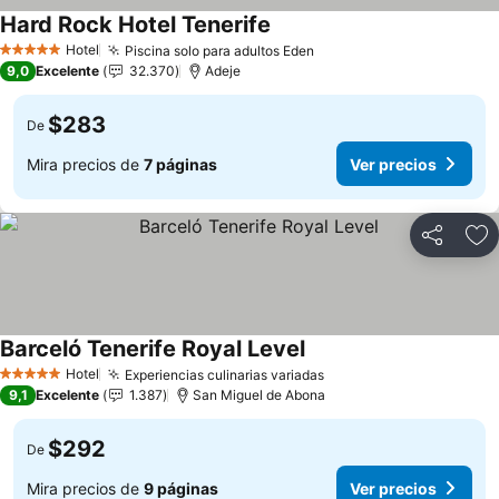
Hard Rock Hotel Tenerife
Ver precios
Hotel
Piscina solo para adultos Eden
Ver precios
5 Estrellas
9,0
Excelente
32.370
Adeje
$283
De
Mira precios de
7 páginas
Ver precios
Compartir
Ag
Barceló Tenerife Royal Level
Ver precios
Hotel
Experiencias culinarias variadas
Ver precios
5 Estrellas
9,1
Excelente
1.387
San Miguel de Abona
$292
De
Mira precios de
9 páginas
Ver precios