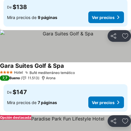
$138
De
Mira precios de
9 páginas
Ver precios
Compartir
Ag
Gara Suites Golf & Spa
Ver precios
Hotel
Bufé mediterráneo temático
Ver precios
4 Estrellas
7,7
Bueno
11.513
Arona
$147
De
Mira precios de
7 páginas
Ver precios
Opción destacada
Compartir
Ag