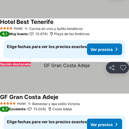
Hotel Best Tenerife
Ver precios
Hotel
Cocina en vivo y bufés temáticos
Ver precios
4 Estrellas
8,1
Muy bueno
10.674
Playa de las Américas
Elige fechas para ver los precios exactos
Ver precios
Opción destacada
Compartir
Ag
GF Gran Costa Adeje
Ver precios
Hotel
Bienestar y spa estilo Victoria
Ver precios
5 Estrellas
8,7
Excelente
15.006
Costa Adeje
Elige fechas para ver los precios exactos
Ver precios