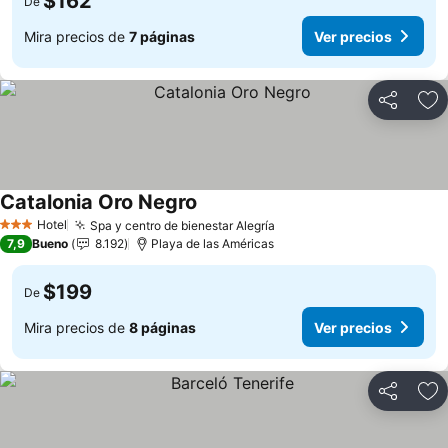
$162
De
Mira precios de
7 páginas
Ver precios
Compartir
Ag
Catalonia Oro Negro
Ver precios
Hotel
Spa y centro de bienestar Alegría
Ver precios
3 Estrellas
7,9
Bueno
8.192
Playa de las Américas
$199
De
Mira precios de
8 páginas
Ver precios
Compartir
Ag