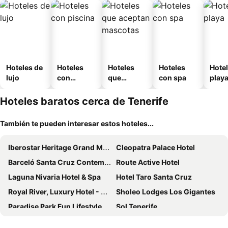
Hoteles de
Hoteles
Hoteles
Hoteles
Hotel
lujo
con
que
con spa
play
piscina
aceptan
mascotas
Hoteles baratos cerca de Tenerife
También te pueden interesar estos hoteles...
Iberostar Heritage Grand Mencey
Cleopatra Palace Hotel
Barceló Santa Cruz Contemporáneo
Route Active Hotel
Laguna Nivaria Hotel & Spa
Hotel Taro Santa Cruz
Royal River, Luxury Hotel - Adults Only
Sholeo Lodges Los Gigantes
Paradise Park Fun Lifestyle Hotel
Sol Tenerife
Grand Muthu Golf Plaza Hotel & Spa
Tigotan Lovers & Friends Playa de las Americas