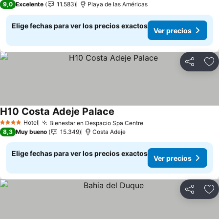
9,0
Excelente
11.583
Playa de las Américas
Elige fechas para ver los precios exactos
Ver precios
Compartir
Ag
H10 Costa Adeje Palace
Ver precios
Hotel
Bienestar en Despacio Spa Centre
Ver precios
4 Estrellas
8,3
Muy bueno
15.349
Costa Adeje
Elige fechas para ver los precios exactos
Ver precios
Compartir
Ag