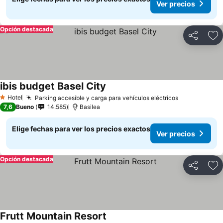
Ver precios
Opción destacada
Compartir
Ag
ibis budget Basel City
Ver precios
Hotel
Parking accesible y carga para vehículos eléctricos
Ver precios
1 Estrellas
7,6
Bueno
14.585
Basilea
Elige fechas para ver los precios exactos
Ver precios
Opción destacada
Compartir
Ag
Frutt Mountain Resort
Ver precios