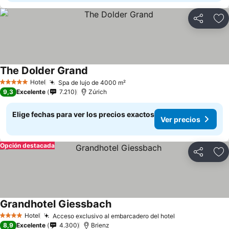
Compartir
Ag
The Dolder Grand
Ver precios
Hotel
Spa de lujo de 4000 m²
Ver precios
5 Estrellas
9,3
Excelente
7.210
Zúrich
Elige fechas para ver los precios exactos
Ver precios
Opción destacada
Compartir
Ag
Grandhotel Giessbach
Ver precios
Hotel
Acceso exclusivo al embarcadero del hotel
Ver precios
4 Estrellas
8,9
Excelente
4.300
Brienz