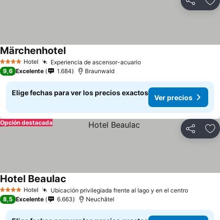
Compartir
Ag
Märchenhotel
Ver precios
Hotel
Experiencia de ascensor-acuario
Ver precios
4 Estrellas
9,6
Excelente
1.684
Braunwald
Elige fechas para ver los precios exactos
Ver precios
Opción destacada
Compartir
Ag
Hotel Beaulac
Ver precios
Hotel
Ubicación privilegiada frente al lago y en el centro
Ver prec
4 Estrellas
8,5
Excelente
6.663
Neuchâtel