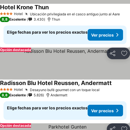
Hotel Krone Thun
Ver precios
Hotel
Ubicación privilegiada en el casco antiguo junto al Aare
Ver 
4 Estrellas
8,8
Excelente
3.430
Thun
Elige fechas para ver los precios exactos
Ver precios
Opción destacada
Compartir
Ag
Radisson Blu Hotel Reussen, Andermatt
Ver prec
Hotel
Desayuno bufé gourmet con un toque local
Ver precios
4 Estrellas
8,8
Excelente
5.826
Andermatt
Elige fechas para ver los precios exactos
Ver precios
Opción destacada