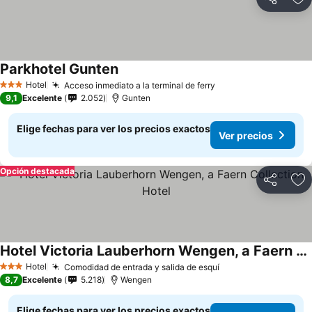
Compartir
Ag
Parkhotel Gunten
Ver precios
Hotel
Acceso inmediato a la terminal de ferry
Ver precios
3 Estrellas
9,1
Excelente
2.052
Gunten
Elige fechas para ver los precios exactos
Ver precios
Opción destacada
Compartir
Ag
Hotel Victoria Lauberhorn Wengen, a Faern Collection Hotel
Ver precios
Hotel
Comodidad de entrada y salida de esquí
Ver precios
3 Estrellas
8,7
Excelente
5.218
Wengen
Elige fechas para ver los precios exactos