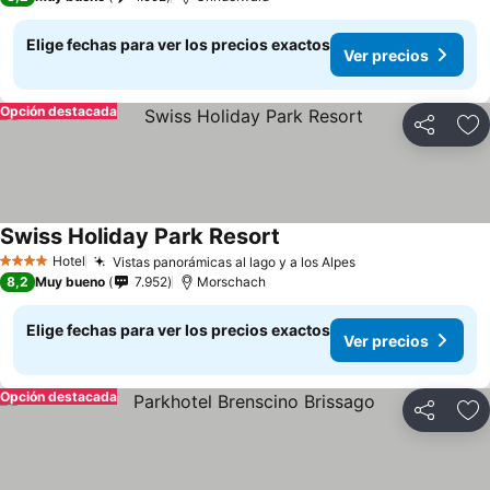
Elige fechas para ver los precios exactos
Ver precios
Opción destacada
Compartir
Ag
Swiss Holiday Park Resort
Ver precios
Hotel
Vistas panorámicas al lago y a los Alpes
Ver precios
4 Estrellas
8,2
Muy bueno
7.952
Morschach
Elige fechas para ver los precios exactos
Ver precios
Opción destacada
Compartir
Ag