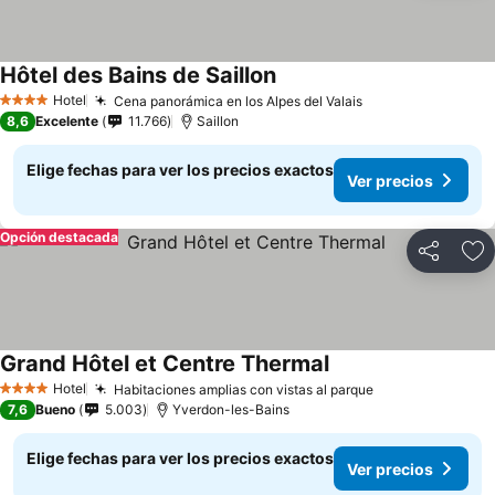
Hôtel des Bains de Saillon
Ver precios
Hotel
Cena panorámica en los Alpes del Valais
Ver precios
4 Estrellas
8,6
Excelente
11.766
Saillon
Elige fechas para ver los precios exactos
Ver precios
Opción destacada
Compartir
Ag
Grand Hôtel et Centre Thermal
Ver precios
Hotel
Habitaciones amplias con vistas al parque
Ver precios
4 Estrellas
7,6
Bueno
5.003
Yverdon-les-Bains
Elige fechas para ver los precios exactos
Ver precios