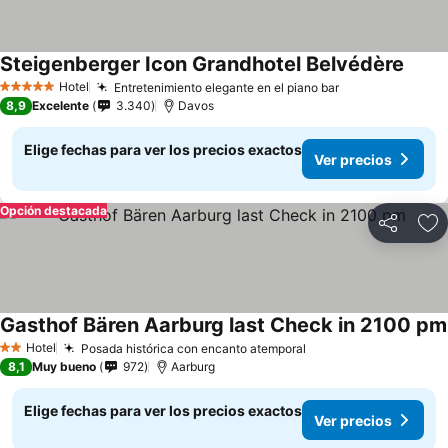
Steigenberger Icon Grandhotel Belvédère
Ver p
Hotel
Entretenimiento elegante en el piano bar
Ver precios
5 Estrellas
8,9
Excelente
3.340
Davos
Elige fechas para ver los precios exactos
Ver precios
Opción destacada
Compartir
Ag
Gasthof Bären Aarburg last Check in 2100 pm
Hotel
Posada histórica con encanto atemporal
Ver precios
2 Estrellas
8,1
Muy bueno
972
Aarburg
Elige fechas para ver los precios exactos
Ver precios