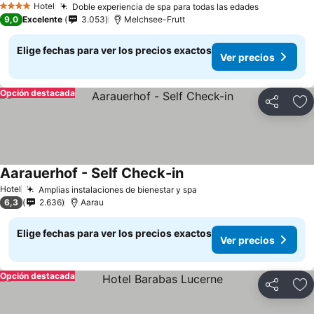
Hotel
Doble experiencia de spa para todas las edades
Ver precio
4 Estrellas
9,0
Excelente
3.053
Melchsee-Frutt
Elige fechas para ver los precios exactos
Ver precios
Opción destacada
Compartir
Ag
Aarauerhof - Self Check-in
Ver precios
Hotel
Amplias instalaciones de bienestar y spa
Ver precios
6,3
2.636
Aarau
Elige fechas para ver los precios exactos
Ver precios
Opción destacada
Compartir
Ag