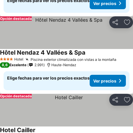
Elige fechas para ver los precios exactos
Ver precios
Opción destacada
Compartir
Ag
Hôtel Nendaz 4 Vallées & Spa
Ver precios
Hotel
Piscina exterior climatizada con vistas a la montaña
Ver pre
4 Estrellas
8,6
Excelente
2.991
Haute-Nendaz
Elige fechas para ver los precios exactos
Ver precios
Opción destacada
Compartir
Ag
Hotel Cailler