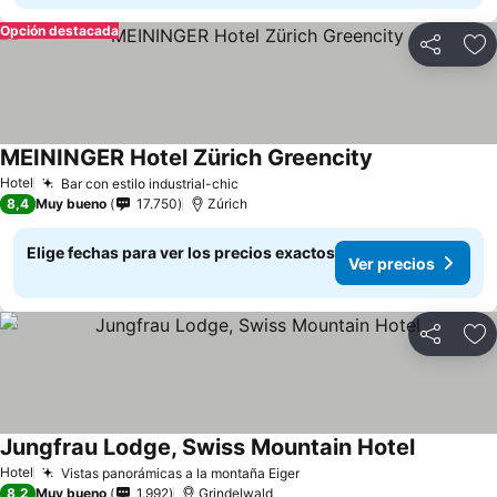
Opción destacada
Compartir
Ag
MEININGER Hotel Zürich Greencity
Ver precios
Hotel
Bar con estilo industrial-chic
Ver precios
8,4
Muy bueno
17.750
Zúrich
Elige fechas para ver los precios exactos
Ver precios
Compartir
Ag
Jungfrau Lodge, Swiss Mountain Hotel
Ver preci
Hotel
Vistas panorámicas a la montaña Eiger
Ver precios
8,2
Muy bueno
1.992
Grindelwald