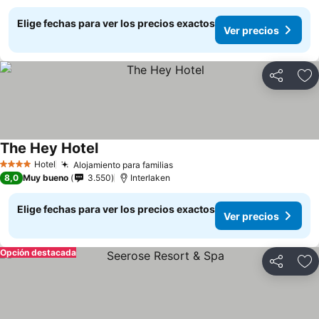
Elige fechas para ver los precios exactos
Ver precios
Compartir
Ag
The Hey Hotel
Ver precios
Hotel
Alojamiento para familias
Ver precios
4 Estrellas
8,0
Muy bueno
3.550
Interlaken
Elige fechas para ver los precios exactos
Ver precios
Opción destacada
Compartir
Ag