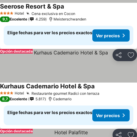
Seerose Resort & Spa
Ver precios
Hotel
Cena exclusiva en Cocon
Ver precios
4 Estrellas
9,1
Excelente
4.259
Meisterschwanden
Elige fechas para ver los precios exactos
Ver precios
Opción destacada
Compartir
Ag
Kurhaus Cademario Hotel & Spa
Ver precios
Hotel
Restaurante gourmet Radici con terraza
Ver precios
4 Estrellas
8,7
Excelente
5.817
Cademario
Elige fechas para ver los precios exactos
Ver precios
Opción destacada