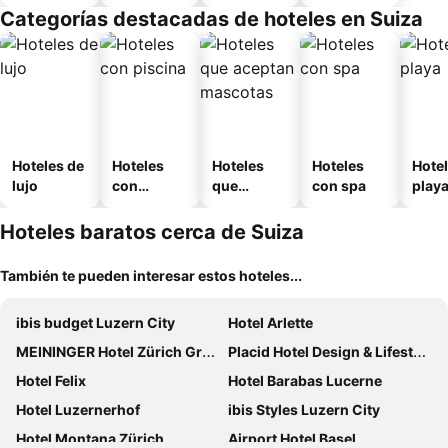
Categorías destacadas de hoteles en Suiza
Hoteles de
Hoteles
Hoteles
Hoteles
Hotel
lujo
con
que
con spa
play
piscina
aceptan
mascotas
Hoteles baratos cerca de Suiza
También te pueden interesar estos hoteles...
ibis budget Luzern City
Hotel Arlette
MEININGER Hotel Zürich Greencity
Placid Hotel Design & Lifestyle Zurich
Hotel Felix
Hotel Barabas Lucerne
Hotel Luzernerhof
ibis Styles Luzern City
Hotel Montana Zürich
Airport Hotel Basel