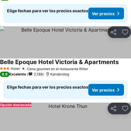
Elige fechas para ver los precios exactos
Ver precios
Compartir
Ag
Belle Epoque Hotel Victoria & Apartments
Ver p
Hotel
Cena gourmet en el restaurante Ritter
Ver precios
3 Estrellas
8,6
Excelente
2.188
Kandersteg
Elige fechas para ver los precios exactos
Ver precios
Opción destacada
Compartir
Ag