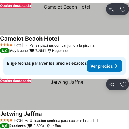
Opción destacada
Compartir
Ag
Camelot Beach Hotel
Hotel
Varias piscinas con bar junto a la piscina.
4 Estrellas
8,0
Muy bueno
7.254
Negombo
Elige fechas para ver los precios exactos
Ver precios
Opción destacada
Compartir
Ag
Jetwing Jaffna
Hotel
Ubicación céntrica para explorar la ciudad
4 Estrellas
8,6
Excelente
3.693
Jaffna