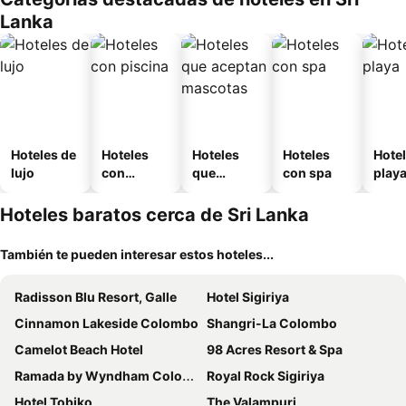
Lanka
Hoteles de
Hoteles
Hoteles
Hoteles
Hotel
lujo
con
que
con spa
play
piscina
aceptan
mascotas
Hoteles baratos cerca de Sri Lanka
También te pueden interesar estos hoteles...
Radisson Blu Resort, Galle
Hotel Sigiriya
Cinnamon Lakeside Colombo
Shangri-La Colombo
Camelot Beach Hotel
98 Acres Resort & Spa
Ramada by Wyndham Colombo
Royal Rock Sigiriya
Hotel Tobiko
The Valampuri