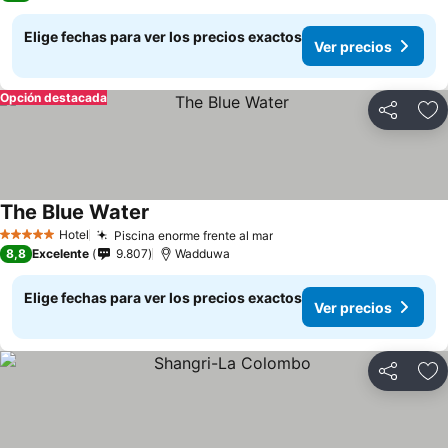
Elige fechas para ver los precios exactos
Ver precios
Opción destacada
Compartir
Ag
The Blue Water
Hotel
Piscina enorme frente al mar
5 Estrellas
8,8
Excelente
9.807
Wadduwa
Elige fechas para ver los precios exactos
Ver precios
Compartir
Ag