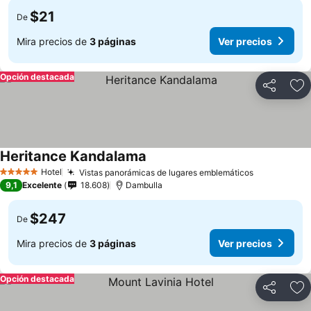
$21
De
Mira precios de
3 páginas
Ver precios
Opción destacada
Compartir
Ag
Heritance Kandalama
Hotel
Vistas panorámicas de lugares emblemáticos
5 Estrellas
9,1
Excelente
18.608
Dambulla
$247
De
Mira precios de
3 páginas
Ver precios
Opción destacada
Compartir
Ag