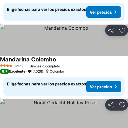
Elige fechas para ver los precios exactos
Ver precios
Compartir
Ag
Mandarina Colombo
Hotel
Gimnasio completo
4 Estrellas
8,7
Excelente
7.028
Colombo
Elige fechas para ver los precios exactos
Ver precios
Compartir
Ag