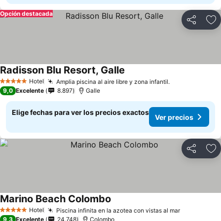
Opción destacada
Compartir
Ag
Radisson Blu Resort, Galle
Hotel
Amplia piscina al aire libre y zona infantil.
5 Estrellas
9,0
Excelente
8.897
Galle
Elige fechas para ver los precios exactos
Ver precios
Compartir
Ag
Marino Beach Colombo
Hotel
Piscina infinita en la azotea con vistas al mar
5 Estrellas
9,3
Excelente
24.748
Colombo