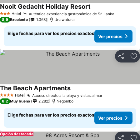
Nooit Gedacht Holiday Resort
Hotel
Auténtica experiencia gastronómica de Sri Lanka
3 Estrellas
8,9
Excelente
1.363
Unawatuna
Elige fechas para ver los precios exactos
Ver precios
Compartir
Ag
The Beach Apartments
Hotel
Acceso directo a la playa y vistas al mar
4 Estrellas
8,2
Muy bueno
2.282
Negombo
Elige fechas para ver los precios exactos
Ver precios
Opción destacada