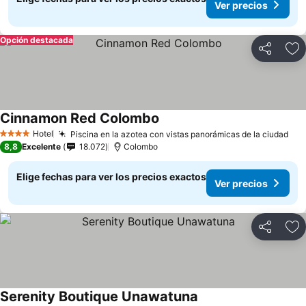
Ver precios
Opción destacada
Compartir
Ag
Cinnamon Red Colombo
Hotel
Piscina en la azotea con vistas panorámicas de la ciudad
4 Estrellas
8,8
Excelente
18.072
Colombo
Elige fechas para ver los precios exactos
Ver precios
Compartir
Ag
Serenity Boutique Unawatuna