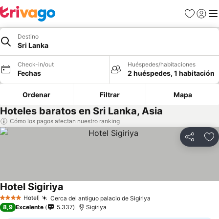
Favoritos
Iniciar 
Me
Destino
Sri Lanka
Check-in/out
Huéspedes/habitaciones
Fechas
2 huéspedes, 1 habitación
Ordenar
Filtrar
Mapa
Hoteles baratos en Sri Lanka, Asia
Cómo los pagos afectan nuestro ranking
Compartir
Ag
Hotel Sigiriya
Hotel
Cerca del antiguo palacio de Sigiriya
4 Estrellas
8,9
Excelente
5.337
Sigiriya