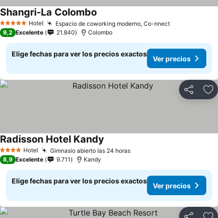
Shangri-La Colombo
Hotel
Espacio de coworking moderno, Co-nnect
5 Estrellas
9,2
Excelente
21.840
Colombo
Elige fechas para ver los precios exactos
Ver precios
Compartir
Ag
Radisson Hotel Kandy
Hotel
Gimnasio abierto las 24 horas
4 Estrellas
8,9
Excelente
9.711
Kandy
Elige fechas para ver los precios exactos
Ver precios