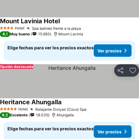
Mount Lavinia Hotel
Hotel
Spa balinés frente a la playa
4 Estrellas
8,1
Muy bueno
15.683
Mount Lavinia
Elige fechas para ver los precios exactos
Ver precios
Opción destacada
Compartir
Ag
Heritance Ahungalla
Hotel
Relajante Diviyan (Coco) Spa
5 Estrellas
9,2
Excelente
18.035
Ahungalla
Elige fechas para ver los precios exactos
Ver precios