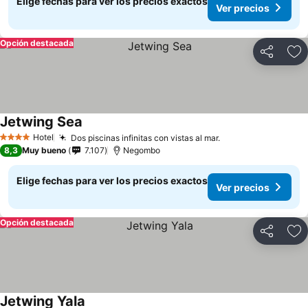
Elige fechas para ver los precios exactos
Ver precios
Opción destacada
Compartir
Ag
Jetwing Sea
Hotel
Dos piscinas infinitas con vistas al mar.
4 Estrellas
8,3
Muy bueno
7.107
Negombo
Elige fechas para ver los precios exactos
Ver precios
Opción destacada
Compartir
Ag
Jetwing Yala