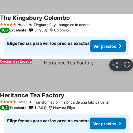
The Kingsbury Colombo
Hotel
Elegante Sky Lounge en la azotea
5 Estrellas
9,0
Excelente
31.930
Colombo
Elige fechas para ver los precios exactos
Ver precios
Opción destacada
Compartir
Ag
Heritance Tea Factory
Hotel
Transformación histórica de una fábrica de té
5 Estrellas
9,2
Excelente
11.301
Nuwara Eliya
Elige fechas para ver los precios exactos
Ver precios