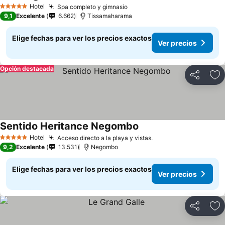
Hotel
Spa completo y gimnasio
5 Estrellas
9,1
Excelente
6.662
Tissamaharama
Elige fechas para ver los precios exactos
Ver precios
Opción destacada
Compartir
Ag
Sentido Heritance Negombo
Hotel
Acceso directo a la playa y vistas.
5 Estrellas
9,2
Excelente
13.531
Negombo
Elige fechas para ver los precios exactos
Ver precios
Compartir
Ag