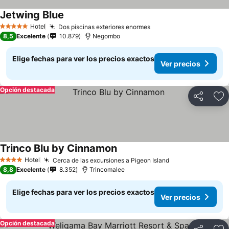
Jetwing Blue
Hotel
Dos piscinas exteriores enormes
5 Estrellas
8,5
Excelente
10.879
Negombo
Elige fechas para ver los precios exactos
Ver precios
Opción destacada
Compartir
Ag
Trinco Blu by Cinnamon
Hotel
Cerca de las excursiones a Pigeon Island
4 Estrellas
8,8
Excelente
8.352
Trincomalee
Elige fechas para ver los precios exactos
Ver precios
Opción destacada