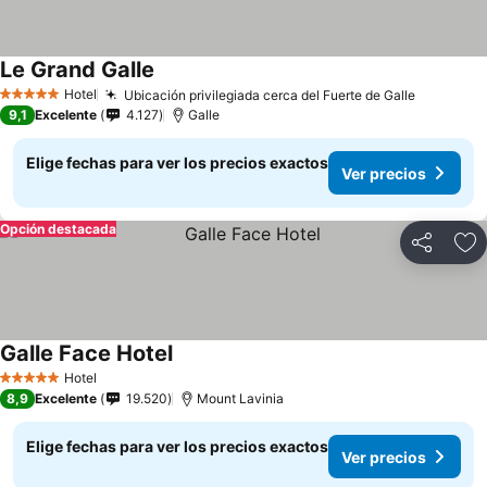
Le Grand Galle
Hotel
Ubicación privilegiada cerca del Fuerte de Galle
5 Estrellas
9,1
Excelente
4.127
Galle
Elige fechas para ver los precios exactos
Ver precios
Opción destacada
Compartir
Ag
Galle Face Hotel
Hotel
5 Estrellas
8,9
Excelente
19.520
Mount Lavinia
Elige fechas para ver los precios exactos
Ver precios