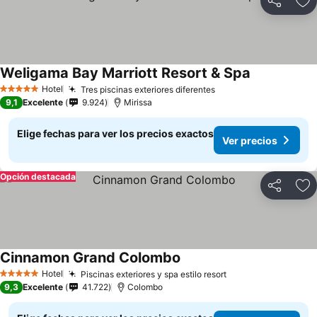
Compartir
Ag
Weligama Bay Marriott Resort & Spa
Hotel
Tres piscinas exteriores diferentes
5 Estrellas
9,1
Excelente
9.924
Mirissa
Elige fechas para ver los precios exactos
Ver precios
Opción destacada
Compartir
Ag
Cinnamon Grand Colombo
Hotel
Piscinas exteriores y spa estilo resort
5 Estrellas
9,3
Excelente
41.722
Colombo