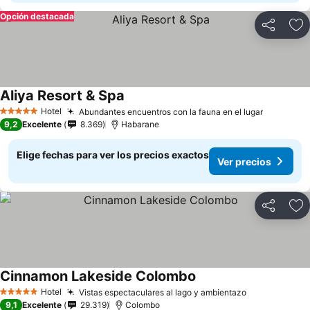
Opción destacada
Compartir
Ag
Aliya Resort & Spa
Hotel
Abundantes encuentros con la fauna en el lugar
5 Estrellas
9,2
Excelente
8.369
Habarane
Elige fechas para ver los precios exactos
Ver precios
Compartir
Ag
Cinnamon Lakeside Colombo
Hotel
Vistas espectaculares al lago y ambientazo
5 Estrellas
9,1
Excelente
29.319
Colombo