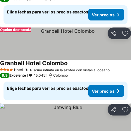
Elige fechas para ver los precios exactos
Ver precios
Opción destacada
Compartir
Ag
Granbell Hotel Colombo
Hotel
Piscina infinita en la azotea con vistas al océano
4 Estrellas
8,9
Excelente
15.045
Colombo
Elige fechas para ver los precios exactos
Ver precios
Compartir
Ag