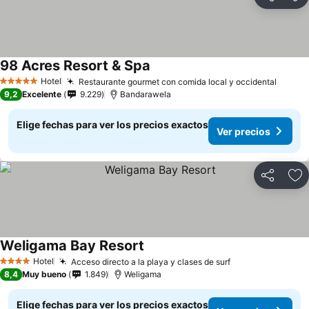
Compartir
Ag
98 Acres Resort & Spa
Hotel
Restaurante gourmet con comida local y occidental
5 Estrellas
9,2
Excelente
9.229
Bandarawela
Elige fechas para ver los precios exactos
Ver precios
Compartir
Ag
Weligama Bay Resort
Hotel
Acceso directo a la playa y clases de surf
4 Estrellas
8,4
Muy bueno
1.849
Weligama
Elige fechas para ver los precios exactos