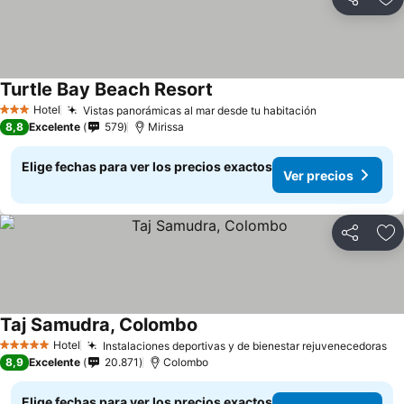
Compartir
Ag
Turtle Bay Beach Resort
Hotel
Vistas panorámicas al mar desde tu habitación
3 Estrellas
8,8
Excelente
579
Mirissa
Elige fechas para ver los precios exactos
Ver precios
Compartir
Ag
Taj Samudra, Colombo
Hotel
Instalaciones deportivas y de bienestar rejuvenecedoras
5 Estrellas
8,9
Excelente
20.871
Colombo
Elige fechas para ver los precios exactos