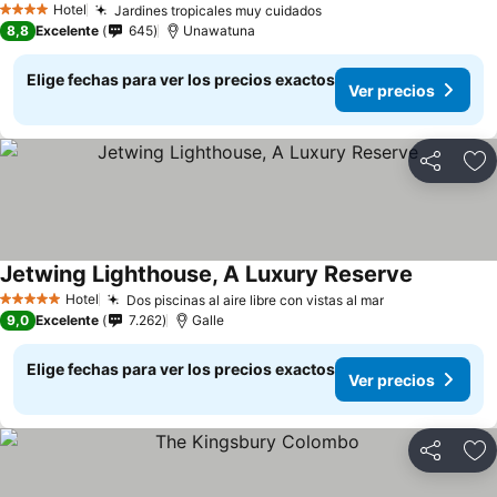
Hotel
Jardines tropicales muy cuidados
4 Estrellas
8,8
Excelente
645
Unawatuna
Elige fechas para ver los precios exactos
Ver precios
Compartir
Ag
Jetwing Lighthouse, A Luxury Reserve
Hotel
Dos piscinas al aire libre con vistas al mar
5 Estrellas
9,0
Excelente
7.262
Galle
Elige fechas para ver los precios exactos
Ver precios
Compartir
Ag