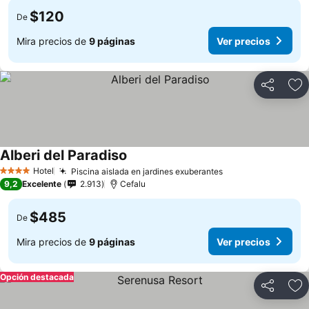
$120
De
Mira precios de
9 páginas
Ver precios
Compartir
Ag
Alberi del Paradiso
Hotel
Piscina aislada en jardines exuberantes
4 Estrellas
9,2
Excelente
2.913
Cefalu
$485
De
Mira precios de
9 páginas
Ver precios
Opción destacada
Compartir
Ag