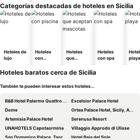
Categorías destacadas de hoteles en Sicilia
Hoteles de
Hoteles
Hoteles
Hoteles
Hotel
lujo
con
que
con spa
play
piscina
aceptan
mascotas
Hoteles baratos cerca de Sicilia
También te pueden interesar estos hoteles...
B&B Hotel Palermo Quattro Canti
Excelsior Palace Hotel
Dome
Ortea Palace Hotel, Sicily, Autograph Collection
Artemisia Palace Hotel
Serenusa Resort
UNAHOTELS Capotaormina
Villaggio Approdo di Ulisse
San Domenico Palace, Taormina, A Four Seasons Hotel
Hotel Baia del Sole