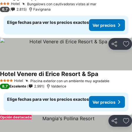
Hotel
Bungalows con cautivadoras vistas al mar
3 Estrellas
6,7
2.815
Favignana
Elige fechas para ver los precios exactos
Ver precios
Compartir
Ag
Hotel Venere di Erice Resort & Spa
Hotel
Piscina exterior con un ambiente muy agradable
4 Estrellas
8,7
Excelente
2.991
Valderice
Elige fechas para ver los precios exactos
Ver precios
Opción destacada
Compartir
Ag