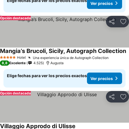
Elige fechas para ver los precios exactos
Ver precios
Opción destacada
Compartir
Ag
Mangia’s Brucoli, Sicily, Autograph Collection
Hotel
Una experiencia única de Autograph Collection
5 Estrellas
8,8
Excelente
4.525
Augusta
Elige fechas para ver los precios exactos
Ver precios
Opción destacada
Compartir
Ag
Villaggio Approdo di Ulisse