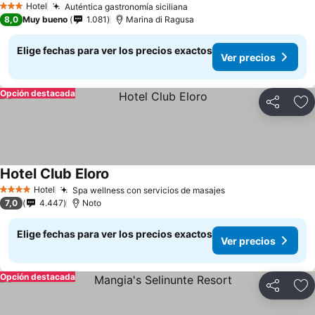
Hotel
Auténtica gastronomía siciliana
3 Estrellas
8,0
Muy bueno
1.081
Marina di Ragusa
Elige fechas para ver los precios exactos
Ver precios
Opción destacada
Compartir
Ag
Hotel Club Eloro
Hotel
Spa wellness con servicios de masajes
4 Estrellas
7,0
4.447
Noto
Elige fechas para ver los precios exactos
Ver precios
Opción destacada
Compartir
Ag