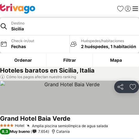
Favoritos
Iniciar 
Me
Destino
Sicilia
Check-in/out
Huéspedes/habitaciones
Fechas
2 huéspedes, 1 habitación
Ordenar
Filtrar
Mapa
Hoteles baratos en Sicilia, Italia
Cómo los pagos afectan nuestro ranking
Compartir
Ag
Grand Hotel Baia Verde
Hotel
Amplia piscina semiolímpica de agua salada
4 Estrellas
8,3
Muy bueno
7.654
Catania