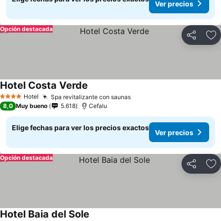
Ver precios
Opción destacada
Compartir
Ag
Hotel Costa Verde
Hotel
Spa revitalizante con saunas
4 Estrellas
8,0
Muy bueno
5.618
Cefalu
Elige fechas para ver los precios exactos
Ver precios
Opción destacada
Compartir
Ag
Hotel Baia del Sole