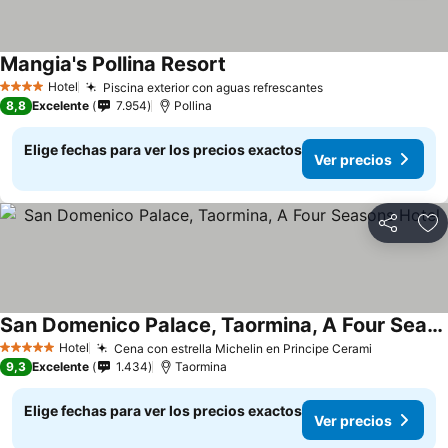
Mangia's Pollina Resort
Hotel
Piscina exterior con aguas refrescantes
4 Estrellas
8,8
Excelente
7.954
Pollina
Elige fechas para ver los precios exactos
Ver precios
Compartir
Ag
San Domenico Palace, Taormina, A Four Seasons Hotel
Hotel
Cena con estrella Michelin en Principe Cerami
5 Estrellas
9,3
Excelente
1.434
Taormina
Elige fechas para ver los precios exactos
Ver precios