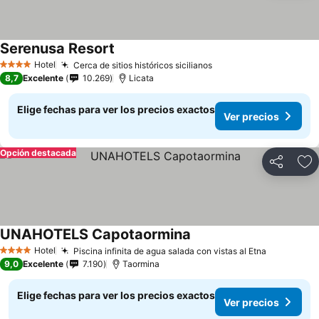
Serenusa Resort
Hotel
Cerca de sitios históricos sicilianos
4 Estrellas
8,7
Excelente
10.269
Licata
Elige fechas para ver los precios exactos
Ver precios
Opción destacada
Compartir
Ag
UNAHOTELS Capotaormina
Hotel
Piscina infinita de agua salada con vistas al Etna
4 Estrellas
9,0
Excelente
7.190
Taormina
Elige fechas para ver los precios exactos
Ver precios