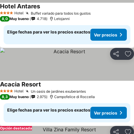
Hotel Antares
Hotel
Buffet variado para todos los gustos
4 Estrellas
8,0
Muy bueno
4.718
Letojanni
Elige fechas para ver los precios exactos
Ver precios
Compartir
Ag
Acacia Resort
Hotel
Un oasis de jardines exuberantes
4 Estrellas
8,3
Muy bueno
2.975
Campofelice di Roccella
Elige fechas para ver los precios exactos
Ver precios
Opción destacada