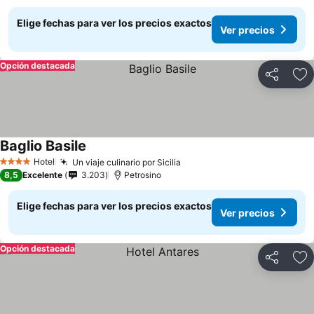
Elige fechas para ver los precios exactos
Ver precios
Opción destacada
Compartir
Ag
Baglio Basile
Hotel
Un viaje culinario por Sicilia
4 Estrellas
8,5
Excelente
3.203
Petrosino
Elige fechas para ver los precios exactos
Ver precios
Opción destacada
Compartir
Ag