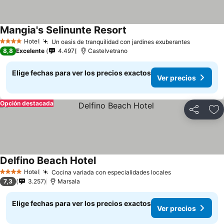
Mangia's Selinunte Resort
Hotel
Un oasis de tranquilidad con jardines exuberantes
4 Estrellas
8,8
Excelente
4.497
Castelvetrano
Elige fechas para ver los precios exactos
Ver precios
Opción destacada
Compartir
Ag
Delfino Beach Hotel
Hotel
Cocina variada con especialidades locales
4 Estrellas
7,3
3.257
Marsala
Elige fechas para ver los precios exactos
Ver precios