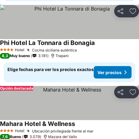
Compartir
Ag
Phi Hotel La Tonnara di Bonagia
Hotel
Cocina siciliana auténtica
4 Estrellas
8,3
Muy bueno
3.181
Trapani
Elige fechas para ver los precios exactos
Ver precios
Opción destacada
Compartir
Ag
Mahara Hotel & Wellness
Hotel
Ubicación privilegiada frente al mar
4 Estrellas
7,6
Bueno
3.079
Mazara del Vallo