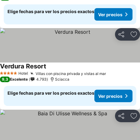
Elige fechas para ver los precios exactos
Ver precios
Compartir
Ag
Verdura Resort
Hotel
Villas con piscina privada y vistas al mar
5 Estrellas
9,3
Excelente
4.793
Sciacca
Elige fechas para ver los precios exactos
Ver precios
Compartir
Ag