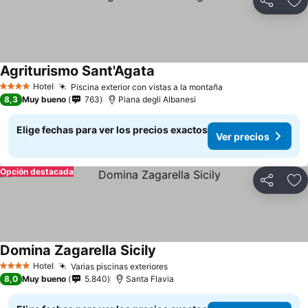
Compartir
Ag
Agriturismo Sant'Agata
Hotel
Piscina exterior con vistas a la montaña
4 Estrellas
8,3
Muy bueno
763
Piana degli Albanesi
Elige fechas para ver los precios exactos
Ver precios
Opción destacada
Compartir
Ag
Domina Zagarella Sicily
Hotel
Varias piscinas exteriores
4 Estrellas
8,0
Muy bueno
5.840
Santa Flavia