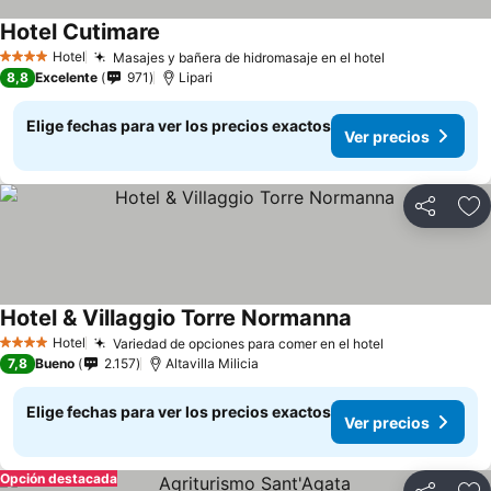
Hotel Cutimare
Hotel
Masajes y bañera de hidromasaje en el hotel
4 Estrellas
8,8
Excelente
971
Lipari
Elige fechas para ver los precios exactos
Ver precios
Compartir
Ag
Hotel & Villaggio Torre Normanna
Hotel
Variedad de opciones para comer en el hotel
4 Estrellas
7,8
Bueno
2.157
Altavilla Milicia
Elige fechas para ver los precios exactos
Ver precios
Opción destacada