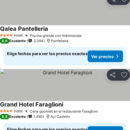
Compartir
Ag
Qalea Pantelleria
Hotel
Piscina grande con hidromasaje
4 Estrellas
8,6
Excelente
2.094
Pantelleria
Elige fechas para ver los precios exactos
Ver precios
Compartir
Ag
Grand Hotel Faraglioni
Hotel
Cena gourmet en el restaurante Faraglioni
4 Estrellas
8,8
Excelente
1.490
Aci Castello
Elige fechas para ver los precios exactos