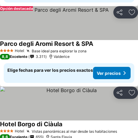
Opción destacada
Compartir
Ag
Parco degli Aromi Resort & SPA
Hotel
Base ideal para explorar la zona
4 Estrellas
8,8
Excelente
3.311
Valderice
Elige fechas para ver los precios exactos
Ver precios
Compartir
Ag
Hotel Borgo di Ciàula
Hotel
Vistas panorámicas al mar desde las habitaciones
4 Estrellas
8,6
Excelente
655
Santa Flavia