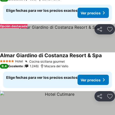
Elige fechas para ver los precios exactos
Ver precios
Opción destacada
Compartir
Ag
Almar Giardino di Costanza Resort & Spa
Hotel
Cocina siciliana gourmet
5 Estrellas
9,4
Excelente
1.246
Mazara del Vallo
Elige fechas para ver los precios exactos
Ver precios
Compartir
Ag