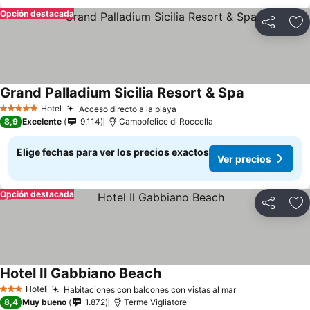
Opción destacada
Compartir
Ag
Grand Palladium Sicilia Resort & Spa
Hotel
Acceso directo a la playa
5 Estrellas
8,9
Excelente
9.114
Campofelice di Roccella
Elige fechas para ver los precios exactos
Ver precios
Opción destacada
Compartir
Ag
Hotel Il Gabbiano Beach
Hotel
Habitaciones con balcones con vistas al mar
3 Estrellas
8,4
Muy bueno
1.872
Terme Vigliatore