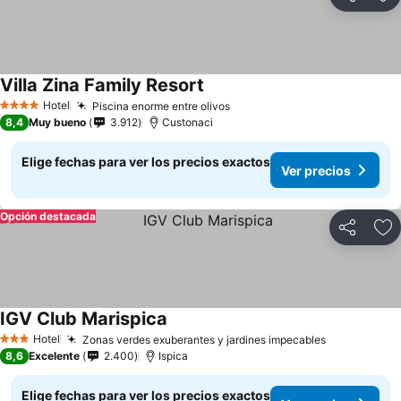
Compartir
Ag
Villa Zina Family Resort
Hotel
Piscina enorme entre olivos
4 Estrellas
8,4
Muy bueno
3.912
Custonaci
Elige fechas para ver los precios exactos
Ver precios
Opción destacada
Compartir
Ag
IGV Club Marispica
Hotel
Zonas verdes exuberantes y jardines impecables
3 Estrellas
8,6
Excelente
2.400
Ispica
Elige fechas para ver los precios exactos