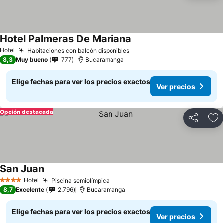
Hotel Palmeras De Mariana
Ver precios
Hotel
Habitaciones con balcón disponibles
Ver precios
8,3
Muy bueno
777
Bucaramanga
Elige fechas para ver los precios exactos
Ver precios
Opción destacada
Compartir
Ag
San Juan
Ver precios
Hotel
Piscina semiolímpica
Ver precios
4 Estrellas
8,7
Excelente
2.796
Bucaramanga
Elige fechas para ver los precios exactos
Ver precios