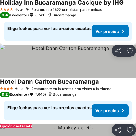
Holiday Inn Bucaramanga Cacique by IHG
Ver p
Hotel
Restaurante 1622 con vistas panorámicas
Ver precios
4 Estrellas
9,4
Excelente
8.741
Bucaramanga
Elige fechas para ver los precios exactos
Ver precios
Compartir
Ag
Hotel Dann Carlton Bucaramanga
Ver precios
Hotel
Restaurante en la azotea con vistas a la ciudad
Ver precio
4 Estrellas
9,2
Excelente
7.645
Bucaramanga
Elige fechas para ver los precios exactos
Ver precios
Opción destacada
Compartir
Ag