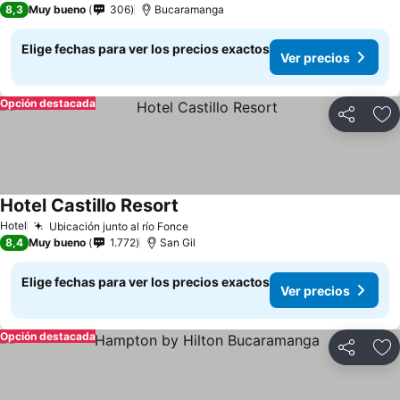
8,3
Muy bueno
306
Bucaramanga
Elige fechas para ver los precios exactos
Ver precios
Opción destacada
Compartir
Ag
Hotel Castillo Resort
Ver precios
Hotel
Ubicación junto al río Fonce
Ver precios
8,4
Muy bueno
1.772
San Gil
Elige fechas para ver los precios exactos
Ver precios
Opción destacada
Compartir
Ag