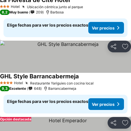
La Floresta de Cite Hotel
Ver precios
Hotel
Ubicación céntrica junto al parque
Ver precios
3 Estrellas
8,2
Muy bueno
209
Barbosa
Elige fechas para ver los precios exactos
Ver precios
Compartir
Ag
GHL Style Barrancabermeja
Ver precios
Hotel
Restaurante Yariguies con cocina local
Ver precios
4 Estrellas
9,3
Excelente
648
Barrancabermeja
Elige fechas para ver los precios exactos
Ver precios
Opción destacada
Compartir
Ag