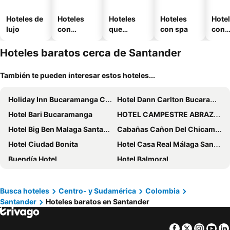
Hoteles de
Hoteles
Hoteles
Hoteles
Hote
lujo
con
que
con spa
con
piscina
aceptan
esta
mascotas
mien
Hoteles baratos cerca de Santander
También te pueden interesar estos hoteles...
Holiday Inn Bucaramanga Cacique by IHG
Hotel Dann Carlton Bucaramanga
Hotel Bari Bucaramanga
HOTEL CAMPESTRE ABRAZO DEL ANGEL
Hotel Big Ben Malaga Santander
Cabañas Cañon Del Chicamocha
Hotel Ciudad Bonita
Hotel Casa Real Málaga Santander
Buendía Hotel
Hotel Balmoral
Hotel San José Plaza
Sonesta Hotel Bucaramanga
Hotel Palonegro
Hotel Castillo Resort
Busca hoteles
Centro- y Sudamérica
Colombia
Santander
Hoteles baratos en Santander
Hampton by Hilton Bucaramanga
Hotel Chicamocha
Hicasua Hotel Boutique
Hotel Campestre UMPALÁ
Facebook
Twitter
Insta
Yo