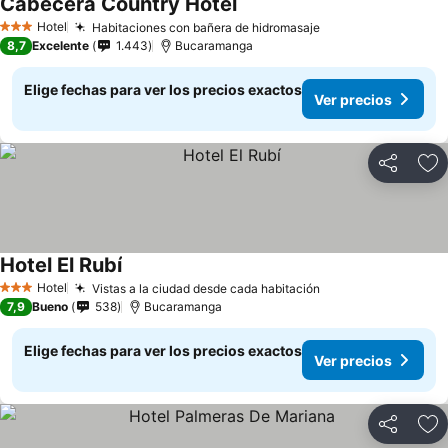
Cabecera Country Hotel
Ver precios
Hotel
Habitaciones con bañera de hidromasaje
Ver precios
3 Estrellas
8,7
Excelente
1.443
Bucaramanga
Elige fechas para ver los precios exactos
Ver precios
Compartir
Ag
Hotel El Rubí
Ver precios
Hotel
Vistas a la ciudad desde cada habitación
Ver precios
3 Estrellas
7,9
Bueno
538
Bucaramanga
Elige fechas para ver los precios exactos
Ver precios
Compartir
Ag