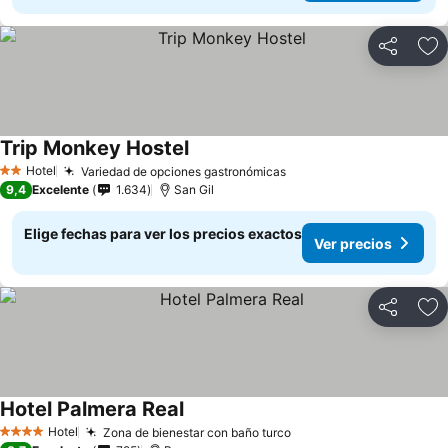
Compartir
Ag
Trip Monkey Hostel
Ver precios
Hotel
Variedad de opciones gastronómicas
Ver precios
2 Estrellas
9,4
Excelente
1.634
San Gil
Elige fechas para ver los precios exactos
Ver precios
Compartir
Ag
Hotel Palmera Real
Ver precios
Hotel
Zona de bienestar con baño turco
Ver precios
4 Estrellas