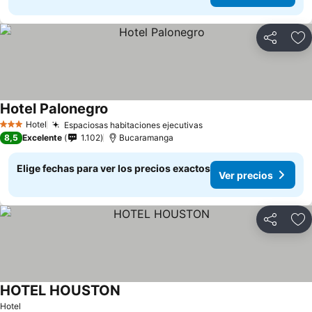
Compartir
Ag
Hotel Palonegro
Ver precios
Hotel
Espaciosas habitaciones ejecutivas
Ver precios
3 Estrellas
8,5
Excelente
1.102
Bucaramanga
Elige fechas para ver los precios exactos
Ver precios
Compartir
Ag
HOTEL HOUSTON
Ver precios
Hotel