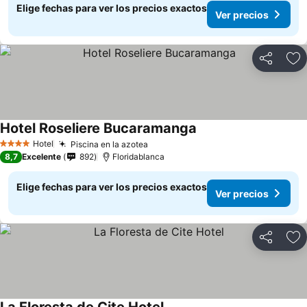
Elige fechas para ver los precios exactos
Ver precios
Compartir
Ag
Hotel Roseliere Bucaramanga
Ver precios
Hotel
Piscina en la azotea
Ver precios
4 Estrellas
8,7
Excelente
892
Floridablanca
Elige fechas para ver los precios exactos
Ver precios
Compartir
Ag