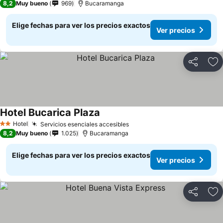
8,2
Muy bueno
969
Bucaramanga
Elige fechas para ver los precios exactos
Ver precios
Compartir
Ag
Hotel Bucarica Plaza
Ver precios
Hotel
Servicios esenciales accesibles
Ver precios
2 Estrellas
8,2
Muy bueno
1.025
Bucaramanga
Elige fechas para ver los precios exactos
Ver precios
Compartir
Ag