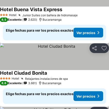
Hotel Buena Vista Express
Ver precios
Hotel
Junior Suites con bañera de hidromasaje
Ver precios
3 Estrellas
8,5
Excelente
2.620
Bucaramanga
Elige fechas para ver los precios exactos
Ver precios
Compartir
Ag
Hotel Ciudad Bonita
Ver precios
Hotel
Relajantes instalaciones de spa
Ver precios
4 Estrellas
8,6
Excelente
3.661
Bucaramanga
Elige fechas para ver los precios exactos
Ver precios