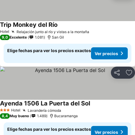
Trip Monkey del Río
Ver precios
Hotel
Relajación junto al río y vistas a la montaña
Ver precios
9,0
Excelente
1.081
San Gil
Elige fechas para ver los precios exactos
Ver precios
Compartir
Ag
Ayenda 1506 La Puerta del Sol
Ver precios
Hotel
Lavandería cómoda
Ver precios
3 Estrellas
8,4
Muy bueno
1.489
Bucaramanga
Elige fechas para ver los precios exactos
Ver precios