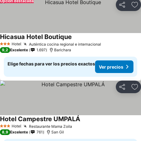
Opción destacada
Compartir
Ag
Hicasua Hotel Boutique
Ver precios
Hotel
Auténtica cocina regional e internacional
Ver precios
3 Estrellas
9,2
Excelente
1.697
Barichara
Elige fechas para ver los precios exactos
Ver precios
Compartir
Ag
Hotel Campestre UMPALÁ
Ver precios
Hotel
Restaurante Mama Zoila
Ver precios
3 Estrellas
8,9
Excelente
761
San Gil