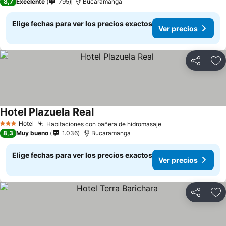
8,7
Excelente
795
Bucaramanga
Elige fechas para ver los precios exactos
Ver precios
Compartir
Ag
Hotel Plazuela Real
Ver precios
Hotel
Habitaciones con bañera de hidromasaje
Ver precios
3 Estrellas
8,3
Muy bueno
1.036
Bucaramanga
Elige fechas para ver los precios exactos
Ver precios
Compartir
Ag