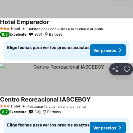
Hotel Emperador
Ver precios
Hotel
Habitaciones con vistas a la ciudad o al jardín
Ver precios
3 Estrellas
8,5
Excelente
983
Barbosa
Elige fechas para ver los precios exactos
Ver precios
Compartir
Ag
Centro Recreacional IASCEBOY
Ver precios
Hotel
Restaurante y bar en el alojamiento
Ver precios
3 Estrellas
8,7
Excelente
33
Barbosa
Elige fechas para ver los precios exactos
Ver precios