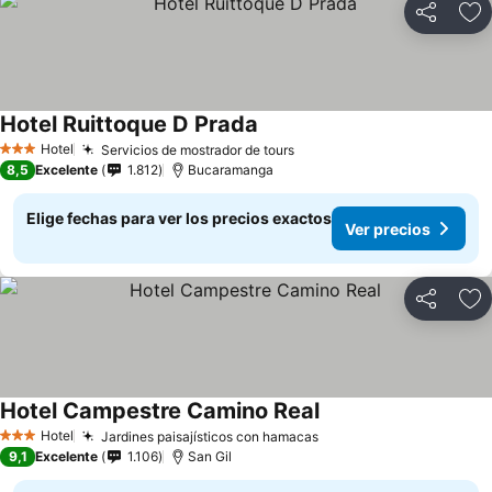
Compartir
Ag
Hotel Ruittoque D Prada
Ver precios
Hotel
Servicios de mostrador de tours
Ver precios
3 Estrellas
8,5
Excelente
1.812
Bucaramanga
Elige fechas para ver los precios exactos
Ver precios
Compartir
Ag
Hotel Campestre Camino Real
Ver precios
Hotel
Jardines paisajísticos con hamacas
Ver precios
3 Estrellas
9,1
Excelente
1.106
San Gil