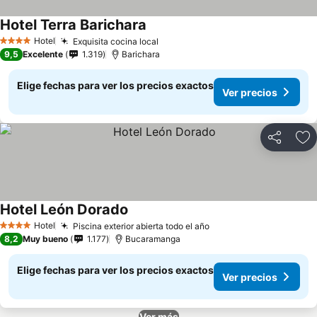
Hotel Terra Barichara
Ver precios
Hotel
Exquisita cocina local
Ver precios
4 Estrellas
9,5
Excelente
1.319
Barichara
Elige fechas para ver los precios exactos
Ver precios
Compartir
Ag
Hotel León Dorado
Ver precios
Hotel
Piscina exterior abierta todo el año
Ver precios
4 Estrellas
8,2
Muy bueno
1.177
Bucaramanga
Elige fechas para ver los precios exactos
Ver precios
Ver más