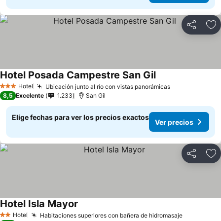
Compartir
Ag
Hotel Posada Campestre San Gil
Ver precios
Hotel
Ubicación junto al río con vistas panorámicas
Ver precios
3 Estrellas
8,5
Excelente
1.233
San Gil
Elige fechas para ver los precios exactos
Ver precios
Compartir
Ag
Hotel Isla Mayor
Ver precios
Hotel
Habitaciones superiores con bañera de hidromasaje
Ver precio
2 Estrellas