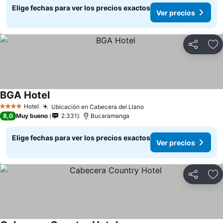
Elige fechas para ver los precios exactos
Ver precios
Compartir
Ag
BGA Hotel
Ver precios
Hotel
Ubicación en Cabecera del Llano
Ver precios
4 Estrellas
8,0
Muy bueno
2.331
Bucaramanga
Elige fechas para ver los precios exactos
Ver precios
Compartir
Ag