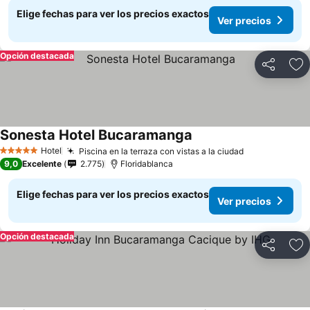
Elige fechas para ver los precios exactos
Ver precios
Opción destacada
Compartir
Ag
Sonesta Hotel Bucaramanga
Ver precios
Hotel
Piscina en la terraza con vistas a la ciudad
Ver precios
5 Estrellas
9,0
Excelente
2.775
Floridablanca
Elige fechas para ver los precios exactos
Ver precios
Opción destacada
Compartir
Ag