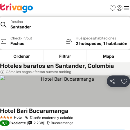
Favoritos
Iniciar 
Me
Destino
Santander
Check-in/out
Huéspedes/habitaciones
Fechas
2 huéspedes, 1 habitación
Ordenar
Filtrar
Mapa
Hoteles baratos en Santander, Colombia
Cómo los pagos afectan nuestro ranking
Compartir
Ag
Hotel Bari Bucaramanga
Ver precios
Hotel
Diseño moderno y colorido
Ver precios
4 Estrellas
9,2
Excelente
2.238
Bucaramanga