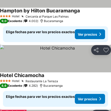
Hampton by Hilton Bucaramanga
Ver precios
Hotel
Cercanía al Parque Las Palmas
Ver precios
4 Estrellas
9,0
Excelente
4.002
Bucaramanga
Elige fechas para ver los precios exactos
Ver precios
Compartir
Ag
Hotel Chicamocha
Ver precios
Hotel
Restaurante La Terraza
Ver precios
4 Estrellas
8,6
Excelente
4.282
Bucaramanga
Elige fechas para ver los precios exactos
Ver precios