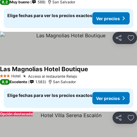
8,2
Muy bueno
588
San Salvador
Elige fechas para ver los precios exactos
Ver precios
Compartir
Ag
Las Magnolias Hotel Boutique
Ver precios
Hotel
Acceso al restaurante Relajo
Ver precios
3 Estrellas
8,9
Excelente
1.583
San Salvador
Elige fechas para ver los precios exactos
Ver precios
Opción destacada
Compartir
Ag