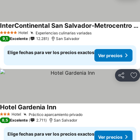
InterContinental San Salvador-Metrocentro Mall by IHG
Ver precios
Hotel
Experiencias culinarias variadas
Ver precios
5 Estrellas
9,1
Excelente
12.281
San Salvador
Elige fechas para ver los precios exactos
Ver precios
Compartir
Ag
Hotel Gardenia Inn
Ver precios
Hotel
Práctico aparcamiento privado
Ver precios
3 Estrellas
8,5
Excelente
2.711
San Salvador
Elige fechas para ver los precios exactos
Ver precios