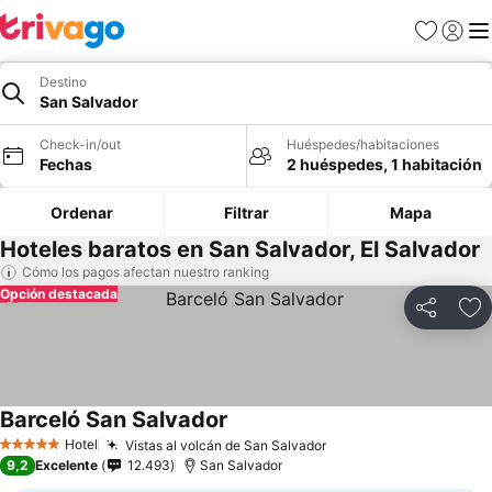
Favoritos
Iniciar 
Me
Destino
San Salvador
Check-in/out
Huéspedes/habitaciones
Fechas
2 huéspedes, 1 habitación
Ordenar
Filtrar
Mapa
Hoteles baratos en San Salvador, El Salvador
Cómo los pagos afectan nuestro ranking
Opción destacada
Compartir
Ag
Barceló San Salvador
Ver precios
Hotel
Vistas al volcán de San Salvador
Ver precios
5 Estrellas
9,2
Excelente
12.493
San Salvador