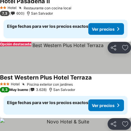
Hotel Pasadena II
Ver precios
Hotel
Restaurante con cocina local
Ver precios
2 Estrellas
7,3
600
San Salvador
Elige fechas para ver los precios exactos
Ver precios
Opción destacada
Compartir
Ag
Best Western Plus Hotel Terraza
Ver precios
Hotel
Piscina exterior con jardines
Ver precios
3 Estrellas
8,3
Muy bueno
3.628
San Salvador
Elige fechas para ver los precios exactos
Ver precios
Compartir
Ag