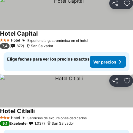
Compartir
Ag
Hotel Capital
Ver precios
Hotel
Experiencia gastronómica en el hotel
Ver precios
3 Estrellas
7,4
872
San Salvador
Elige fechas para ver los precios exactos
Ver precios
Compartir
Ag
Hotel Citlalli
Ver precios
Hotel
Servicios de excursiones dedicados
Ver precios
3 Estrellas
9,1
Excelente
1.037
San Salvador