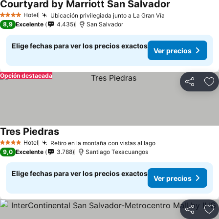
Courtyard by Marriott San Salvador
Ver precios
Hotel
Ubicación privilegiada junto a La Gran Vía
Ver precios
4 Estrellas
8,9
Excelente
4.435
San Salvador
Elige fechas para ver los precios exactos
Ver precios
Opción destacada
Compartir
Ag
Tres Piedras
Ver precios
Hotel
Retiro en la montaña con vistas al lago
Ver precios
4 Estrellas
9,0
Excelente
3.788
Santiago Texacuangos
Elige fechas para ver los precios exactos
Ver precios
Compartir
Ag