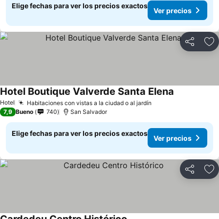
Elige fechas para ver los precios exactos
Ver precios
Compartir
Ag
Hotel Boutique Valverde Santa Elena
Ver precios
Hotel
Habitaciones con vistas a la ciudad o al jardín
Ver precios
7,9
Bueno
740
San Salvador
Elige fechas para ver los precios exactos
Ver precios
Compartir
Ag