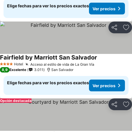
Elige fechas para ver los precios exactos
Ver precios
Compartir
Ag
Fairfield by Marriott San Salvador
Ver precios
Hotel
Acceso al estilo de vida de La Gran Vía
Ver precios
4 Estrellas
8,9
Excelente
3.011
San Salvador
Elige fechas para ver los precios exactos
Ver precios
Opción destacada
Compartir
Ag