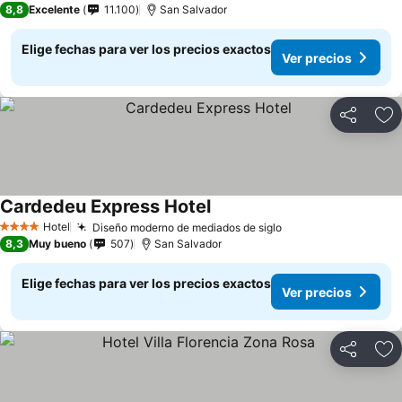
8,8
Excelente
11.100
San Salvador
Elige fechas para ver los precios exactos
Ver precios
Compartir
Ag
Cardedeu Express Hotel
Ver precios
Hotel
Diseño moderno de mediados de siglo
Ver precios
4 Estrellas
8,3
Muy bueno
507
San Salvador
Elige fechas para ver los precios exactos
Ver precios
Compartir
Ag