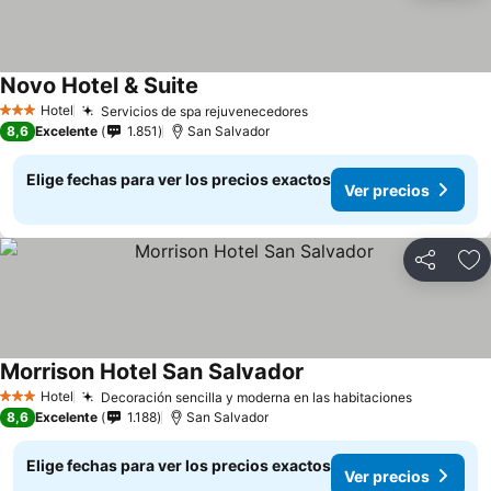
Novo Hotel & Suite
Ver precios
Hotel
Servicios de spa rejuvenecedores
Ver precios
3 Estrellas
8,6
Excelente
1.851
San Salvador
Elige fechas para ver los precios exactos
Ver precios
Compartir
Ag
Morrison Hotel San Salvador
Ver precios
Hotel
Decoración sencilla y moderna en las habitaciones
Ver preci
3 Estrellas
8,6
Excelente
1.188
San Salvador
Elige fechas para ver los precios exactos
Ver precios