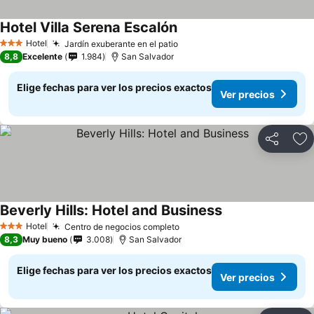
Hotel Villa Serena Escalón
Ver precios
Hotel
Jardín exuberante en el patio
Ver precios
3 Estrellas
8,8
Excelente
1.984
San Salvador
Elige fechas para ver los precios exactos
Ver precios
Compartir
Ag
Beverly Hills: Hotel and Business
Ver precios
Hotel
Centro de negocios completo
Ver precios
3 Estrellas
8,3
Muy bueno
3.008
San Salvador
Elige fechas para ver los precios exactos
Ver precios