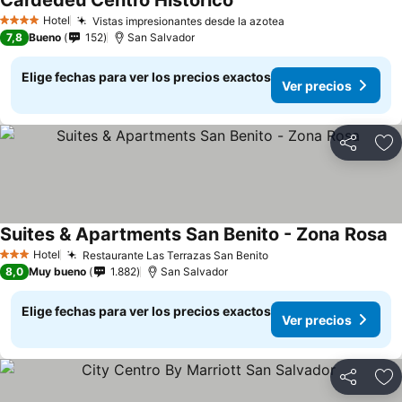
Cardedeu Centro Histórico
Ver precios
Hotel
Vistas impresionantes desde la azotea
Ver precios
4 Estrellas
7,8
Bueno
152
San Salvador
Elige fechas para ver los precios exactos
Ver precios
Compartir
Ag
Suites & Apartments San Benito - Zona Rosa
Ve
Hotel
Restaurante Las Terrazas San Benito
Ver precios
3 Estrellas
8,0
Muy bueno
1.882
San Salvador
Elige fechas para ver los precios exactos
Ver precios
Compartir
Ag