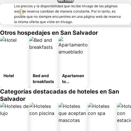
Los precios y la disponibilidad que recibe trivago de las páginas
web de reserva cambian de manera constante. Por lo tanto, es
posible que no siempre encuentres en una página web de reserva
la misma oferta que viste en trivago.
Otros hospedajes en San Salvador
Hotel
Bed and
Apartamen
breakfasts
to
amueblad
Categorías destacadas de hoteles en San
o
Salvador