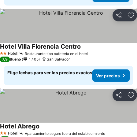
Compartir
Ag
Hotel Villa Florencia Centro
Ver precios
Hotel
Restaurante tipo cafetería en el hotel
Ver precios
2 Estrellas
7,9
Bueno
1.405
San Salvador
Elige fechas para ver los precios exactos
Ver precios
Compartir
Ag
Hotel Abrego
Ver precios
Hotel
Aparcamiento seguro fuera del establecimiento
Ver precios
2 Estrellas