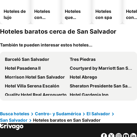
Hoteles de
Hoteles
Hoteles
Hoteles
Hote
lujo
con
que
con spa
con
piscina
aceptan
esta
mascotas
mien
Hoteles baratos cerca de San Salvador
También te pueden interesar estos hoteles...
Barceló San Salvador
Tres Piedras
Hotel Pasadena II
Courtyard by Marriott San Salvador
Morrison Hotel San Salvador
Hotel Abrego
Hotel Villa Serena Escalón
Sheraton Presidente San Salvador Hotel
Quality Hotel Real Aeropuerto
Hotel Gardenia Inn
Hotel Villa Florencia Zona Rosa
Hotel Bella Luz Centro Historico
Best Western Plus Hotel Terraza
Las Magnolias Hotel Boutique
Busca hoteles
Centro- y Sudamérica
El Salvador
San Salvador
Hoteles baratos en San Salvador
Terra Bella Hotel Boutique
Hotel San Jose de la Montaña
Fairfield by Marriott San Salvador
InterContinental San Salvador-Metrocentro Mall by IHG
Facebook
Twitter
Insta
Yo