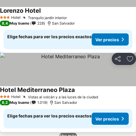
Lorenzo Hotel
Ver precios
Hotel
Tranquilo jardín interior
Ver precios
3 Estrellas
8,4
Muy bueno
228
San Salvador
Elige fechas para ver los precios exactos
Ver precios
Compartir
Ag
Hotel Mediterraneo Plaza
Ver precios
Hotel
Vistas al volcán y a las luces de la ciudad
Ver precios
3 Estrellas
8,2
Muy bueno
1.019
San Salvador
Elige fechas para ver los precios exactos
Ver precios
Ver más