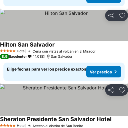
Compartir
Ag
Hilton San Salvador
Ver precios
Hotel
Cena con vistas al volcán en El Mirador
Ver precios
5 Estrellas
8,9
Excelente
11.018
San Salvador
Elige fechas para ver los precios exactos
Ver precios
Compartir
Ag
Sheraton Presidente San Salvador Hotel
Ver pre
Hotel
Acceso al distrito de San Benito
Ver precios
5 Estrellas