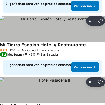
Elige fechas para ver los precios exactos
Ver precios
Compartir
Ag
Mi Tierra Escalón Hotel y Restaurante
Ver precio
Hotel
Acceso nocturno a la piscina
Ver precios
3 Estrellas
8,2
Muy bueno
464
San Salvador
Elige fechas para ver los precios exactos
Ver precios
Compartir
Ag