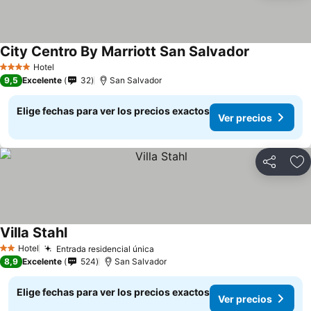
City Centro By Marriott San Salvador
Ver precios
Hotel
4 Estrellas
9,5
Excelente
32
San Salvador
Elige fechas para ver los precios exactos
Ver precios
Compartir
Ag
Villa Stahl
Ver precios
Hotel
Entrada residencial única
Ver precios
2 Estrellas
8,9
Excelente
524
San Salvador
Elige fechas para ver los precios exactos
Ver precios