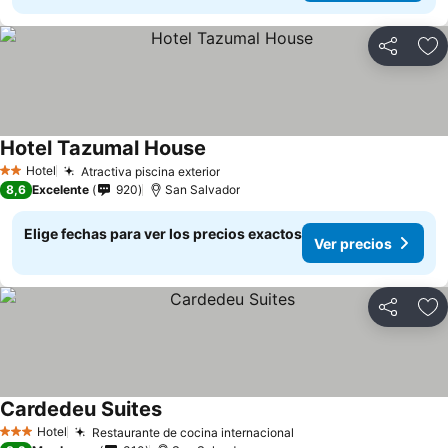
Compartir
Ag
Hotel Tazumal House
Ver precios
Hotel
Atractiva piscina exterior
Ver precios
2 Estrellas
8,6
Excelente
920
San Salvador
Elige fechas para ver los precios exactos
Ver precios
Compartir
Ag
Cardedeu Suites
Ver precios
Hotel
Restaurante de cocina internacional
Ver precios
3 Estrellas