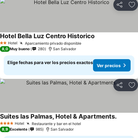
Compartir
Ag
Hotel Bella Luz Centro Historico
Ver precios
Hotel
Aparcamiento privado disponible
Ver precios
2 Estrellas
8,0
Muy bueno
280
San Salvador
Elige fechas para ver los precios exactos
Ver precios
Compartir
Ag
Suites las Palmas, Hotel & Apartments.
Ver prec
Hotel
Restaurante y bar en el hotel
Ver precios
4 Estrellas
8,9
Excelente
985
San Salvador