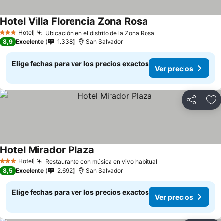
Hotel Villa Florencia Zona Rosa
Ver precios
Hotel
Ubicación en el distrito de la Zona Rosa
Ver precios
3 Estrellas
8,9
Excelente
1.338
San Salvador
Elige fechas para ver los precios exactos
Ver precios
Compartir
Ag
Hotel Mirador Plaza
Ver precios
Hotel
Restaurante con música en vivo habitual
Ver precios
3 Estrellas
8,5
Excelente
2.692
San Salvador
Elige fechas para ver los precios exactos
Ver precios