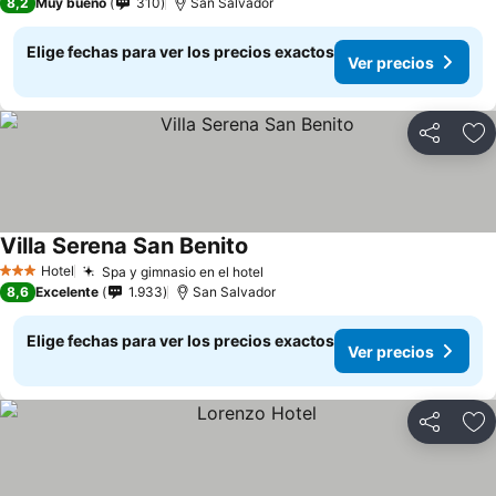
8,2
Muy bueno
310
San Salvador
Elige fechas para ver los precios exactos
Ver precios
Compartir
Ag
Villa Serena San Benito
Ver precios
Hotel
Spa y gimnasio en el hotel
Ver precios
3 Estrellas
8,6
Excelente
1.933
San Salvador
Elige fechas para ver los precios exactos
Ver precios
Compartir
Ag