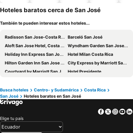
piscina
aceptan
esta
mascotas
mien
Hoteles baratos cerca de San José
También te pueden interesar estos hoteles...
Radisson San Jose-Costa Rica
Barceló San José
Aloft San Jose Hotel, Costa Rica
Wyndham Garden San Jose Escazu
Holiday Inn Express San Jose Forum by IHG
Hotel Milan Costa Rica
Hilton Garden Inn San Jose La Sabana
City Express by Marriott San Jose Costa Rica
Courtyard by Marriott San Jose Escazu
Hotel Presidente
Four Points by Sheraton San Jose Costa Rica
Costa Rica Guesthouse
Hotel Grano de Oro
Hotel Casa 69
Busca hoteles
Centro- y Sudamérica
Costa Rica
San José
Hoteles baratos en San José
KC Hotel San Jose
Hotel Cultura Plaza
Studio Hotel Boutique
Hotel Quinta Avenida
Facebook
Twitter
Insta
Yo
Posada el Quijote
Casa Lima B&B
Elige tu país
Hotel Milan Costa Rica
Hotel Inca Real
Gran Hotel Costa Rica, Curio Collection by Hilton
Hilton San Jose La Sabana