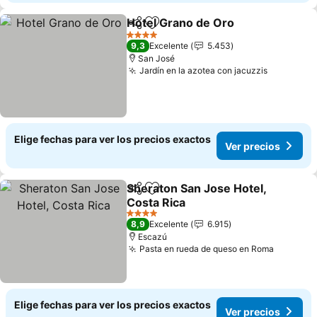
Hotel Grano de Oro
Compartir
Agregar a favoritos
4 Estrellas
9,3
Excelente
5.453
San José
Jardín en la azotea con jacuzzis
Elige fechas para ver los precios exactos
Ver precios
Sheraton San Jose Hotel,
Compartir
Agregar a favoritos
Costa Rica
4 Estrellas
8,9
Excelente
6.915
Escazú
Pasta en rueda de queso en Roma
Elige fechas para ver los precios exactos
Ver precios