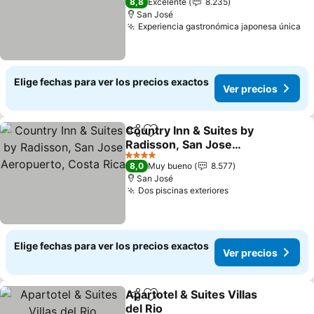
8,8
Excelente
8.235
San José
Experiencia gastronómica japonesa única
Elige fechas para ver los precios exactos
Ver precios
Country Inn & Suites by
Compartir
Agregar a favoritos
Radisson, San Jose
Aeropuerto, Costa Rica
4 Estrellas
8,0
Muy bueno
8.577
San José
Dos piscinas exteriores
Elige fechas para ver los precios exactos
Ver precios
Apartotel & Suites Villas
Compartir
Agregar a favoritos
del Rio