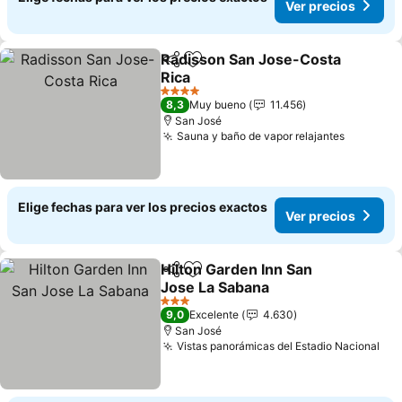
Ver precios
Radisson San Jose-Costa
Compartir
Agregar a favoritos
Rica
4 Estrellas
8,3
Muy bueno
11.456
San José
Sauna y baño de vapor relajantes
Elige fechas para ver los precios exactos
Ver precios
Hilton Garden Inn San
Compartir
Agregar a favoritos
Jose La Sabana
3 Estrellas
9,0
Excelente
4.630
San José
Vistas panorámicas del Estadio Nacional