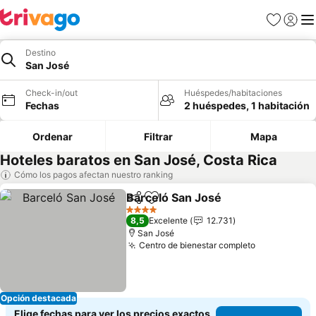
Favoritos
Iniciar 
Me
Destino
San José
Check-in/out
Huéspedes/habitaciones
Fechas
2 huéspedes, 1 habitación
Ordenar
Filtrar
Mapa
Hoteles baratos en San José, Costa Rica
Cómo los pagos afectan nuestro ranking
Barceló San José
Compartir
Agregar a favoritos
4 Estrellas
8,5
Excelente
12.731
San José
Centro de bienestar completo
Opción destacada
Elige fechas para ver los precios exactos