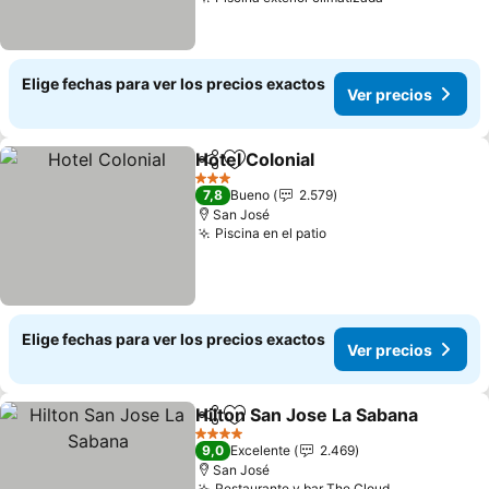
Elige fechas para ver los precios exactos
Ver precios
Hotel Colonial
Compartir
Agregar a favoritos
3 Estrellas
7,8
Bueno
2.579
San José
Piscina en el patio
Elige fechas para ver los precios exactos
Ver precios
Hilton San Jose La Sabana
Compartir
Agregar a favoritos
4 Estrellas
9,0
Excelente
2.469
San José
Restaurante y bar The Cloud