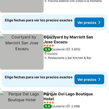
Piscina exterior con vistas a la montaña
Elige fechas para ver los precios exactos
Ver precios
Courtyard by Marriott San
Compartir
Agregar a favoritos
Jose Escazu
4 Estrellas
8,9
Excelente
3.605
Escazú
Restaurante y bar Kitchen & Bar
Elige fechas para ver los precios exactos
Ver precios
Parque Del Lago Boutique
Compartir
Agregar a favoritos
Hotel
4 Estrellas
8,8
Excelente
2.498