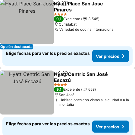
Hyatt Place San Jose
Compartir
Agregar a favoritos
Pinares
4 Estrellas
9,1
Excelente
3.545
Curridabat
Variedad de cocina internacional
Opción destacada
Elige fechas para ver los precios exactos
Ver precios
Hyatt Centric San José
Compartir
Agregar a favoritos
Escazú
4 Estrellas
9,1
Excelente
658
San José
Habitaciones con vistas a la ciudad o a la
montaña
Elige fechas para ver los precios exactos
Ver precios