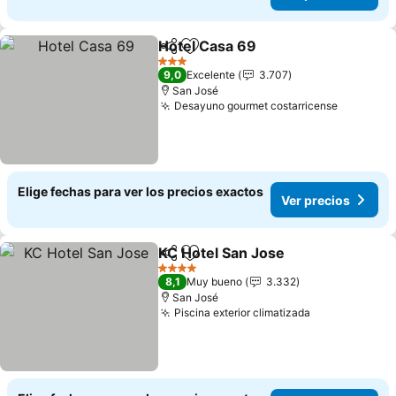
Hotel Casa 69
Compartir
Agregar a favoritos
3 Estrellas
9,0
Excelente
3.707
San José
Desayuno gourmet costarricense
Elige fechas para ver los precios exactos
Ver precios
KC Hotel San Jose
Compartir
Agregar a favoritos
4 Estrellas
8,1
Muy bueno
3.332
San José
Piscina exterior climatizada