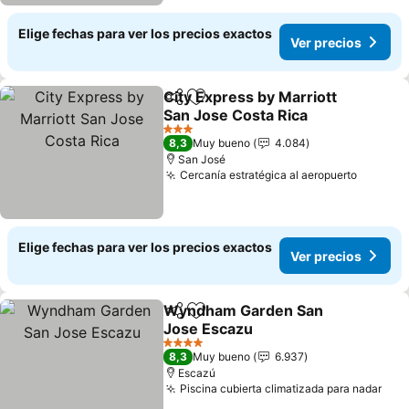
Elige fechas para ver los precios exactos
Ver precios
City Express by Marriott
Compartir
Agregar a favoritos
San Jose Costa Rica
3 Estrellas
8,3
Muy bueno
4.084
San José
Cercanía estratégica al aeropuerto
Elige fechas para ver los precios exactos
Ver precios
Wyndham Garden San
Compartir
Agregar a favoritos
Jose Escazu
4 Estrellas
8,3
Muy bueno
6.937
Escazú
Piscina cubierta climatizada para nadar