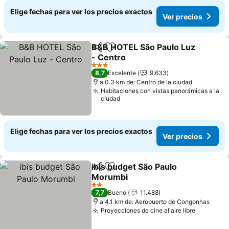
Elige fechas para ver los precios exactos
Ver precios
B&B HOTEL São Paulo Luz
Compartir
Agregar a favoritos
- Centro
3 Estrellas
8,7
Excelente
9.633
a 0.3 km de: Centro de la ciudad
Habitaciones con vistas panorámicas a la
ciudad
Elige fechas para ver los precios exactos
Ver precios
ibis budget São Paulo
Compartir
Agregar a favoritos
Morumbi
2 Estrellas
7,7
Bueno
11.488
a 4.1 km de: Aeropuerto de Congonhas
Proyecciones de cine al aire libre