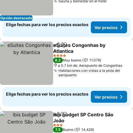
Sauna y bienestar en el hotel
Opción destacada
Elige fechas para ver los precios exactos
Ver precios
eSuites Congonhas by
Compartir
Agregar a favoritos
Atlantica
4 Estrellas
8,2
Muy bueno
11.076
a 0.7 km de: Aeropuerto de Congonhas
Habitaciones con vistas a la pista del
aeropuerto
Elige fechas para ver los precios exactos
Ver precios
ibis budget SP Centro São
Compartir
Agregar a favoritos
João
3 Estrellas
7,5
Bueno
14.426