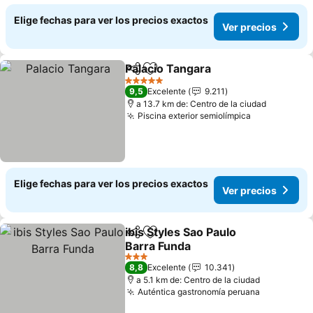
Elige fechas para ver los precios exactos
Ver precios
Palacio Tangara
Compartir
Agregar a favoritos
5 Estrellas
9,5
Excelente
9.211
a 13.7 km de: Centro de la ciudad
Piscina exterior semiolímpica
Elige fechas para ver los precios exactos
Ver precios
ibis Styles Sao Paulo
Compartir
Agregar a favoritos
Barra Funda
3 Estrellas
8,8
Excelente
10.341
a 5.1 km de: Centro de la ciudad
Auténtica gastronomía peruana