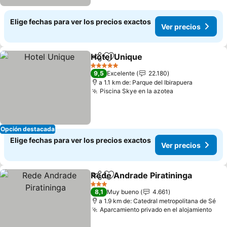
Elige fechas para ver los precios exactos
Ver precios
Hotel Unique
Compartir
Agregar a favoritos
5 Estrellas
9,5
Excelente
22.180
a 1.1 km de: Parque del Ibirapuera
Piscina Skye en la azotea
Opción destacada
Elige fechas para ver los precios exactos
Ver precios
Rede Andrade Piratininga
Compartir
Agregar a favoritos
3 Estrellas
8,1
Muy bueno
4.661
a 1.9 km de: Catedral metropolitana de Sé
Aparcamiento privado en el alojamiento