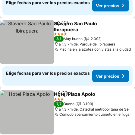
Elige fechas para ver los precios exactos
Ver precios
Slaviero São Paulo
Compartir
Agregar a favoritos
Ibirapuera
4 Estrellas
8,1
Muy bueno
2.092
a 1.3 km de: Parque del Ibirapuera
Piscina en la azotea con vistas a la ciudad
Elige fechas para ver los precios exactos
Ver precios
Hotel Plaza Apolo
Compartir
Agregar a favoritos
3 Estrellas
7,7
Bueno
3.109
a 1.3 km de: Catedral metropolitana de Sé
Cómodo aparcamiento cubierto en el lugar