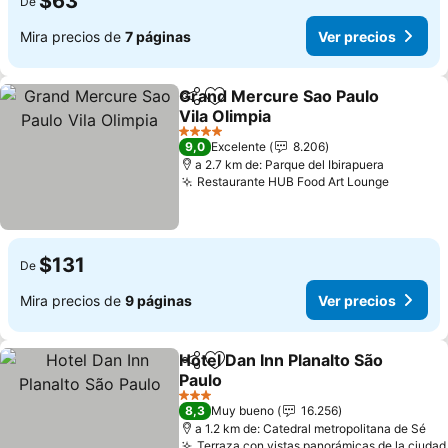
$63
De
Mira precios de
7 páginas
Ver precios
Grand Mercure Sao Paulo
Compartir
Agregar a favoritos
Vila Olimpia
4 Estrellas
9,0
Excelente
8.206
a 2.7 km de: Parque del Ibirapuera
Restaurante HUB Food Art Lounge
$131
De
Mira precios de
9 páginas
Ver precios
Hotel Dan Inn Planalto São
Compartir
Agregar a favoritos
Paulo
3 Estrellas
8,3
Muy bueno
16.256
a 1.2 km de: Catedral metropolitana de Sé
Terraza con vistas panorámicas de la ciudad