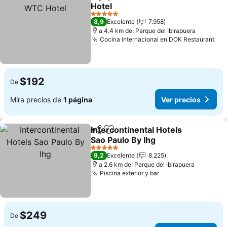
Compartir
Agregar a favoritos
Hotel
5 Estrellas
8,9
Excelente
7.958
a 4.4 km de: Parque del Ibirapuera
Cocina internacional en DOK Restaurant
$192
De
Mira precios de
1 página
Ver precios
Intercontinental Hotels
Compartir
Agregar a favoritos
Sao Paulo By Ihg
5 Estrellas
9,2
Excelente
8.225
a 2.6 km de: Parque del Ibirapuera
Piscina exterior y bar
$249
De