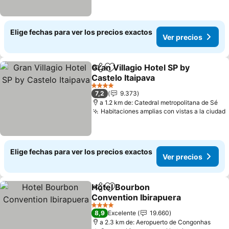
Elige fechas para ver los precios exactos
Ver precios
Gran Villagio Hotel SP by
Compartir
Agregar a favoritos
Castelo Itaipava
4 Estrellas
7,2
9.373
a 1.2 km de: Catedral metropolitana de Sé
Habitaciones amplias con vistas a la ciudad
Elige fechas para ver los precios exactos
Ver precios
Hotel Bourbon
Compartir
Agregar a favoritos
Convention Ibirapuera
4 Estrellas
8,9
Excelente
19.660
a 2.3 km de: Aeropuerto de Congonhas