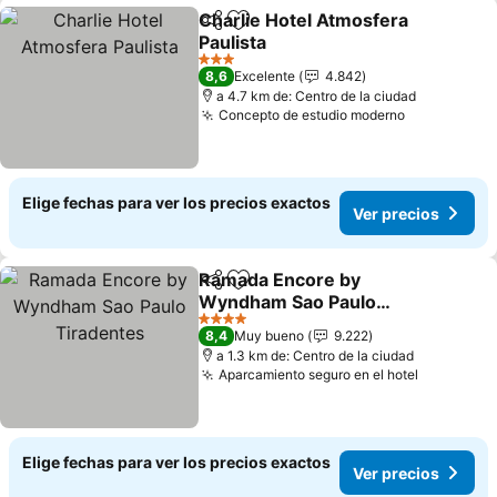
Charlie Hotel Atmosfera
Compartir
Agregar a favoritos
Paulista
3 Estrellas
8,6
Excelente
4.842
a 4.7 km de: Centro de la ciudad
Concepto de estudio moderno
Elige fechas para ver los precios exactos
Ver precios
Ramada Encore by
Compartir
Agregar a favoritos
Wyndham Sao Paulo
Tiradentes
4 Estrellas
8,4
Muy bueno
9.222
a 1.3 km de: Centro de la ciudad
Aparcamiento seguro en el hotel
Elige fechas para ver los precios exactos
Ver precios