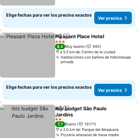
Elige fechas para ver los precios exactos
Ver precios
Pleasant Place Hotel
Compartir
Agregar a favoritos
3 Estrellas
8,2
Muy bueno
940
a 5.5 km de: Centro de la ciudad
Habitaciones con bañera de hidromasaje
privada
Elige fechas para ver los precios exactos
Ver precios
ibis budget São Paulo
Compartir
Agregar a favoritos
Jardins
2 Estrellas
7,7
Bueno
19.171
a 2.0 km de: Parque del Ibirapuera
Pizzería artesanal de masa madre