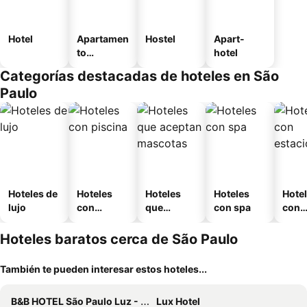
Hotel
Apartamen
Hostel
Apart-
to
hotel
amueblad
Categorías destacadas de hoteles en São
o
Paulo
Hoteles de
Hoteles
Hoteles
Hoteles
Hote
lujo
con
que
con spa
con
piscina
aceptan
esta
mascotas
mien
Hoteles baratos cerca de São Paulo
También te pueden interesar estos hoteles...
B&B HOTEL São Paulo Luz - Centro
Lux Hotel