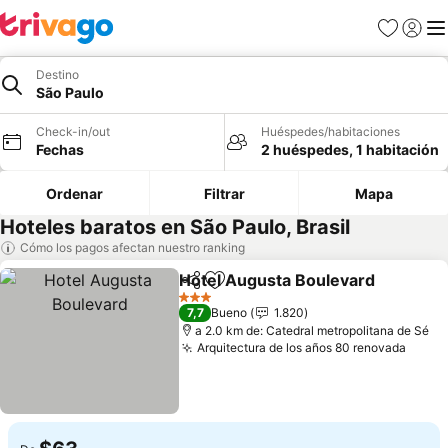
Favoritos
Iniciar 
Me
Destino
São Paulo
Check-in/out
Huéspedes/habitaciones
Fechas
2 huéspedes, 1 habitación
Ordenar
Filtrar
Mapa
Hoteles baratos en São Paulo, Brasil
Cómo los pagos afectan nuestro ranking
Hotel Augusta Boulevard
Compartir
Agregar a favoritos
3 Estrellas
7,7
Bueno
1.820
a 2.0 km de: Catedral metropolitana de Sé
Arquitectura de los años 80 renovada