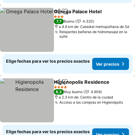
Omega Palace Hotel
Compartir
Agregar a favoritos
3 Estrellas
7,7
Bueno
4.320
a 4.6 km de: Catedral metropolitana de Sé
Relajantes bañeras de hidromasaje en la
suite
Elige fechas para ver los precios exactos
Ver precios
Higienopolis Residence
Compartir
Agregar a favoritos
4 Estrellas
8,2
Muy bueno
4.906
a 2.3 km de: Centro de la ciudad
Acceso a las compras en Higienópolis
Elige fechas para ver los precios exactos
Ver precios