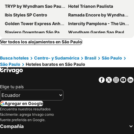
TRYP by Wyndham Sao Paulo Paulista Paraiso
Hotel Trianon Paulista
Ibis Styles SP Centro
Ramada Encore by Wyndham Sao Paulo Tiradentes
Golden Tower Express Anhembi by Fênix Hotéis
Intercity Pamplona - The Universe Paulista
Slaviero Downtown São Paulo
Wyndham Garden Sao Paulo Convention Nortel
ibis budget SP Centro São João
Hotel Euro Suite São Paulo by Nacional Inn
Ver todos los alojamientos en São Paulo
Fênix Hotel Bom Retiro
Meliá Paulista
Busca hoteles
Centro- y Sudamérica
Brasil
São Paulo
San Raphael Hotel
Hotel Bourbon Convention Ibirapuera
São Paulo
Hoteles baratos en São Paulo
Melia Ibirapuera
Hotel Family
Transamerica Prime International Plaza
São Paulo Tatuape, by Meliá
Facebook
Twitter
Insta
Yo
Meliá Jardim Europa
Mercure Sao Paulo Bela Vista
Elige tu país
Daher Center Hotel
Hotel Dan Inn Planalto São Paulo
Hotel América do Sul
San Michel Hotel
Agregar en Google
Encuentra nuestros resultados
Higienopolis Residence
ibis budget São Paulo Jardins
fácilmente: agrega trivago como
ibis budget São Paulo Paulista
Holiday Inn Sao Paulo Parque Anhembi By Ihg
fuente preferida en Google.
Compañía
Nacional Inn Jaraguá
Grand Hyatt São Paulo