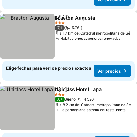
Braston Augusta
Compartir
Agregar a favoritos
3 Estrellas
7,1
5.761
a 1.7 km de: Catedral metropolitana de Sé
Habitaciones superiores renovadas
Elige fechas para ver los precios exactos
Ver precios
Uniclass Hotel Lapa
Compartir
Agregar a favoritos
3 Estrellas
7,7
Bueno
4.526
a 8.2 km de: Catedral metropolitana de Sé
La parmegiana estrella del restaurante