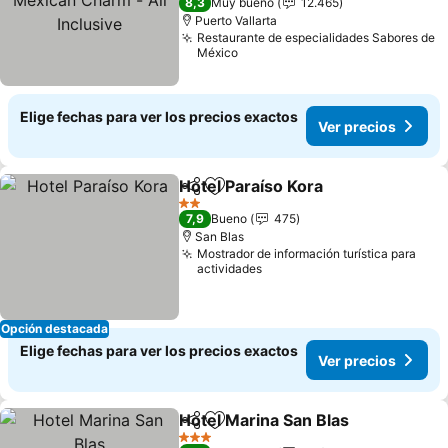
8,3
Muy bueno
12.465
Puerto Vallarta
Restaurante de especialidades Sabores de
México
Elige fechas para ver los precios exactos
Ver precios
Hotel Paraíso Kora
Compartir
Agregar a favoritos
Ver pre
2 Estrellas
7,9
Bueno
475
San Blas
Mostrador de información turística para
actividades
Opción destacada
Elige fechas para ver los precios exactos
Ver precios
Hotel Marina San Blas
Compartir
Agregar a favoritos
Ver 
3 Estrellas