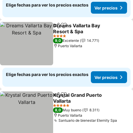
Elige fechas para ver los precios exactos
Ver precios
Dreams Vallarta Bay
Compartir
Agregar a favoritos
Resort & Spa
Ver precios
4 Estrellas
9,0
Excelente
14.771
Puerto Vallarta
Elige fechas para ver los precios exactos
Ver precios
Krystal Grand Puerto
Compartir
Agregar a favoritos
Vallarta
Ver precios
5 Estrellas
8,0
Muy bueno
8.311
Puerto Vallarta
Santuario de bienestar Eternity Spa
Ver pre