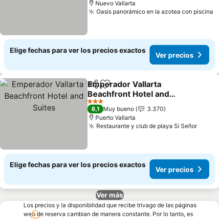
Nuevo Vallarta
Oasis panorámico en la azotea con piscina
V
Elige fechas para ver los precios exactos
Ver precios
Emperador Vallarta
Compartir
Agregar a favoritos
Beachfront Hotel and
Suites
Ver precios
3 Estrellas
8,1
Muy bueno
3.370
Puerto Vallarta
Restaurante y club de playa Si Señor
Ver p
Elige fechas para ver los precios exactos
Ver precios
Ver más
Los precios y la disponibilidad que recibe trivago de las páginas
web de reserva cambian de manera constante. Por lo tanto, es