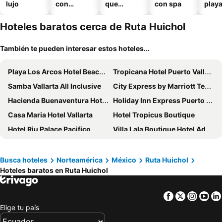
lujo
con
que
con spa
play
piscina
aceptan
mascotas
Hoteles baratos cerca de Ruta Huichol
También te pueden interesar estos hoteles...
Playa Los Arcos Hotel Beach Resort & Spa
Tropicana Hotel Puerto Vallarta
Samba Vallarta All Inclusive
City Express by Marriott Tepic
Hacienda Buenaventura Hotel & Mexican Charm - All Inclusive
Holiday Inn Express Puerto Vallarta By Ihg
Casa Maria Hotel Vallarta
Hotel Tropicus Boutique
Hotel Riu Palace Pacifico
Villa Lala Boutique Hotel Adults Only
Dreams Vallarta Bay Resort & Spa
Krystal Grand Puerto Vallarta
Meliá Puerto Vallarta
Hard Rock Hotel Vallarta
Busca hoteles
Norteamérica
México
Ruta Huichol
Hoteles baratos en Ruta Huichol
Garza Blanca Preserve Resort & Spa Puerto Vallarta
Nk Hotel Nekié Tepic
Krystal Grand Puerto Vallarta
Flamingo Vallarta Hotel & Marina
Facebook
Twitter
Insta
Yo
Hotel Paraíso Kora
Las Palomas Tepic
Elige tu país
Hotel Garza Canela
Hotel Rosita