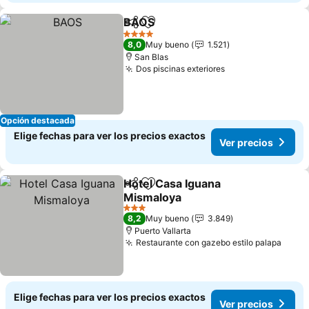
BAOS
Compartir
Agregar a favoritos
Ver precios
4 Estrellas
8,0
Muy bueno
1.521
San Blas
Dos piscinas exteriores
Ver precios
Opción destacada
Elige fechas para ver los precios exactos
Ver precios
Hotel Casa Iguana
Compartir
Agregar a favoritos
Mismaloya
Ver precios
3 Estrellas
8,2
Muy bueno
3.849
Puerto Vallarta
Restaurante con gazebo estilo palapa
Ver p
Elige fechas para ver los precios exactos
Ver precios