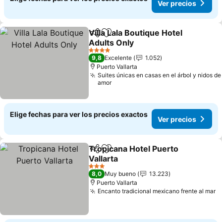
Ver precios
Villa Lala Boutique Hotel
Compartir
Agregar a favoritos
Adults Only
Ver precios
4 Estrellas
9,8
Excelente
1.052
Puerto Vallarta
Suites únicas en casas en el árbol y nidos de
amor
Elige fechas para ver los precios exactos
Ver precios
Tropicana Hotel Puerto
Compartir
Agregar a favoritos
Vallarta
Ver precios
3 Estrellas
8,0
Muy bueno
13.223
Puerto Vallarta
Encanto tradicional mexicano frente al mar
V