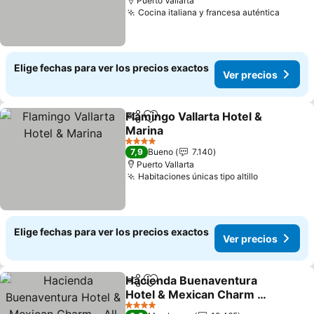
Puerto Vallarta
Cocina italiana y francesa auténtica
Ver pr
Elige fechas para ver los precios exactos
Ver precios
Flamingo Vallarta Hotel &
Compartir
Agregar a favoritos
Marina
Ver precios
4 Estrellas
7,9
Bueno
7.140
Puerto Vallarta
Habitaciones únicas tipo altillo
Ver precio
Elige fechas para ver los precios exactos
Ver precios
Hacienda Buenaventura
Compartir
Agregar a favoritos
Hotel & Mexican Charm -
All Inclusive
Ver precios
4 Estrellas