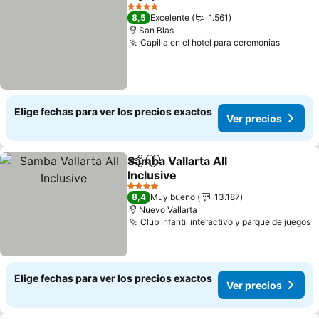
Compartir
Agregar a favoritos
Ver pre
4 Estrellas
8,5
Excelente
1.561
San Blas
Capilla en el hotel para ceremonias
Ver pre
Elige fechas para ver los precios exactos
Ver precios
Samba Vallarta All
Compartir
Agregar a favoritos
Inclusive
Ver precios
4 Estrellas
8,4
Muy bueno
13.187
Nuevo Vallarta
Club infantil interactivo y parque de juegos
V
Elige fechas para ver los precios exactos
Ver precios