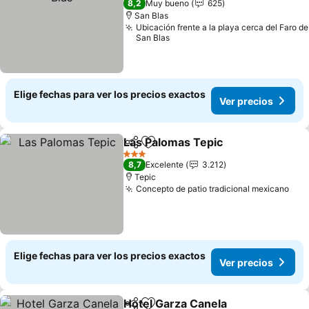
8,2
Muy bueno
625
San Blas
Ubicación frente a la playa cerca del Faro de
San Blas
Elige fechas para ver los precios exactos
Ver precios
Las Palomas Tepic
Compartir
Agregar a favoritos
Ver pre
3 Estrellas
8,7
Excelente
3.212
Tepic
Concepto de patio tradicional mexicano
Ver
Elige fechas para ver los precios exactos
Ver precios
Hotel Garza Canela