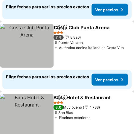
Elige fechas para ver los precios exactos
Ver precios
Costa Club Punta Arena
Compartir
Agregar a favoritos
Ve
3 Estrellas
7,4
8.826
Puerto Vallarta
Auténtica cocina italiana en Costa Vita
Ver 
Elige fechas para ver los precios exactos
Ver precios
Baos Hotel & Restaurant
Compartir
Agregar a favoritos
V
3 Estrellas
8,0
Muy bueno
1.788
San Blas
Piscinas exteriores
Ver precios