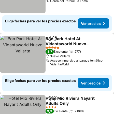
Cerca del Parque La Loma
Ver precios
Elige fechas para ver los precios exactos
Ver precios
Bon Park Hotel At
Compartir
Agregar a favoritos
Vidantaworld Nuevo
Vallarta
Ver precios
5 Estrellas
8,7
Excelente
277
Nuevo Vallarta
Acceso inmersivo al parque temático
VidantaWorld
Elige fechas para ver los precios exactos
Ver precios
Hotel Mio Riviera Nayarit
Compartir
Agregar a favoritos
Adults Only
Ver precios
4 Estrellas
9,3
Excelente
2.069