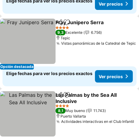
Elige fechas para ver los precios exactos
Ver precios
Fray Junipero Serra
Compartir
Agregar a favoritos
Ver pr
4 Estrellas
9,3
Excelente
6.756
Tepic
Vistas panorámicas de la Catedral de Tepic
V
Opción destacada
Elige fechas para ver los precios exactos
Ver precios
Las Palmas by the Sea All
Compartir
Agregar a favoritos
Inclusive
Ver precios
4 Estrellas
8,1
Muy bueno
11.743
Puerto Vallarta
Actividades interactivas en el Club Infantil
Ve