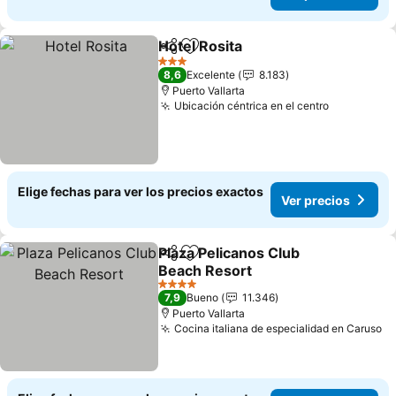
Hotel Rosita
Compartir
Agregar a favoritos
Ver precios
3 Estrellas
8,6
Excelente
8.183
Puerto Vallarta
Ubicación céntrica en el centro
Ver preci
Elige fechas para ver los precios exactos
Ver precios
Plaza Pelicanos Club
Compartir
Agregar a favoritos
Beach Resort
Ver precios
4 Estrellas
7,9
Bueno
11.346
Puerto Vallarta
Cocina italiana de especialidad en Caruso
Ve