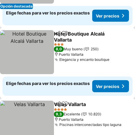
Opción destacada
Elige fechas para ver los precios exactos
Ver precios
Hotel Boutique Alcalá
Compartir
Agregar a favoritos
Vallarta
Ver precios
3 Estrellas
8,0
Muy bueno
250
Puerto Vallarta
Elegancia y encanto boutique
Ver precio
Elige fechas para ver los precios exactos
Ver precios
Velas Vallarta
Compartir
Agregar a favoritos
Ver precios
4 Estrellas
9,3
Excelente
10.820
Puerto Vallarta
Piscinas interconectadas tipo laguna
Ver p