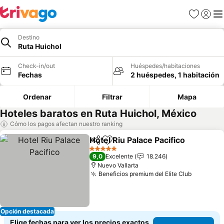
Favoritos
Iniciar 
Me
Destino
Ruta Huichol
Check-in/out
Huéspedes/habitaciones
Fechas
2 huéspedes, 1 habitación
Ordenar
Filtrar
Mapa
Hoteles baratos en Ruta Huichol, México
Cómo los pagos afectan nuestro ranking
Hotel Riu Palace Pacifico
Compartir
Agregar a favoritos
V
5 Estrellas
9,0
Excelente
18.246
Nuevo Vallarta
Beneficios premium del Elite Club
Ver prec
Opción destacada
Elige fechas para ver los precios exactos