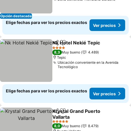
Ver pre
Opción destacada
Elige fechas para ver los precios exactos
Ver precios
Nk Hotel Nekié Tepic
Compartir
Agregar a favoritos
Ver p
4 Estrellas
8,3
Muy bueno
4.489
Tepic
Ubicación conveniente en la Avenida
Tecnológico
Elige fechas para ver los precios exactos
Ver precios
Krystal Grand Puerto
Compartir
Agregar a favoritos
Vallarta
Ver precios
5 Estrellas
8,0
Muy bueno
8.479