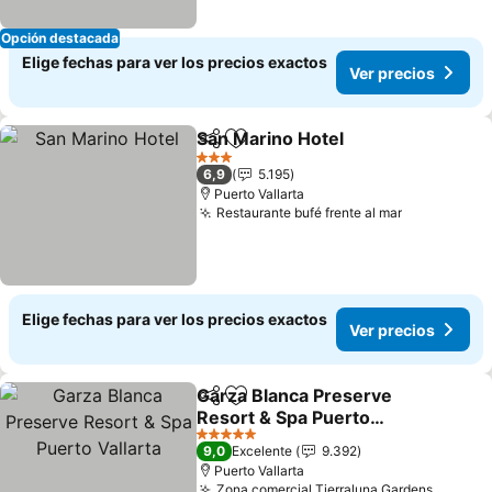
Opción destacada
Elige fechas para ver los precios exactos
Ver precios
San Marino Hotel
Compartir
Agregar a favoritos
Ver preci
3 Estrellas
6,9
5.195
Puerto Vallarta
Restaurante bufé frente al mar
Ver precio
Elige fechas para ver los precios exactos
Ver precios
Garza Blanca Preserve
Compartir
Agregar a favoritos
Resort & Spa Puerto
Vallarta
Ver precios
5 Estrellas
9,0
Excelente
9.392
Puerto Vallarta
Zona comercial Tierraluna Gardens