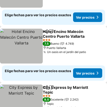
Elige fechas para ver los precios exactos
Ver precios
Hotel Encino Malecón
Compartir
Agregar a favoritos
Centro Puerto Vallarta
Ver precios
3 Estrellas
7,5
Bueno
4.749
Puerto Vallarta
Un oasis en el jardín del patio
Ver precios
Elige fechas para ver los precios exactos
Ver precios
City Express by Marriott
Compartir
Agregar a favoritos
Tepic
Ver precios
3 Estrellas
9,0
Excelente
2.242
Tepic