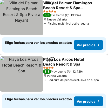
Villa del Palmar Flamingos
Compartir
Agregar a favoritos
Beach Resort & Spa
Riviera Nayarit
Ver precios
5 Estrellas
8,9
Excelente
13.134
Nuevo Vallarta
Piscina multinivel estilo laguna
Ver precio
Elige fechas para ver los precios exactos
Ver precios
Playa Los Arcos Hotel
Compartir
Agregar a favoritos
Beach Resort & Spa
Ver precios
4 Estrellas
8,3
Muy bueno
12.429
Puerto Vallarta
Pedicura de peces exclusiva en el spa
Ver 
Elige fechas para ver los precios exactos
Ver precios