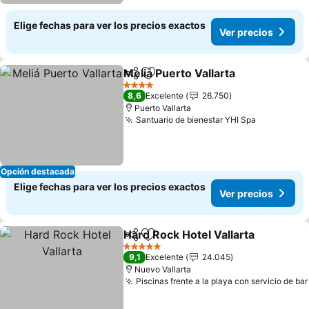
Elige fechas para ver los precios exactos
Ver precios
Meliá Puerto Vallarta
Compartir
Agregar a favoritos
Ver p
4 Estrellas
8,6
Excelente
26.750
Puerto Vallarta
Santuario de bienestar YHI Spa
Ver preci
Opción destacada
Elige fechas para ver los precios exactos
Ver precios
Hard Rock Hotel Vallarta
Compartir
Agregar a favoritos
Ve
5 Estrellas
9,1
Excelente
24.045
Nuevo Vallarta
Piscinas frente a la playa con servicio de bar