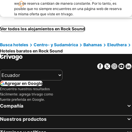
web de reserva cambian de manera constante. Por lo tanto, es
posible que no siempre encuentres en una página web de reserva
la misma oferta que viste en trivago.
Ver todos los alojamientos en Rock Sound
Busca hoteles
Centro- y Sudamérica
Bahamas
Eleuthera
Hoteles baratos en Rock Sound
Facebook
Twitter
Insta
Yo
Agregar en Google
Encuentra nuestros resultados
fácilmente: agrega trivago como
fuente preferida en Google.
Compañía
Nuestros productos