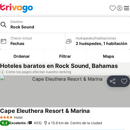
Favoritos
Iniciar 
Me
Destino
Rock Sound
Check-in/out
Huéspedes/habitaciones
Fechas
2 huéspedes, 1 habitación
Ordenar
Filtrar
Mapa
Hoteles baratos en Rock Sound, Bahamas
Cómo los pagos afectan nuestro ranking
Compartir
Ag
Cape Eleuthera Resort & Marina
Hotel
4 Estrellas
9,2
Excelente
405
a 15.9 km de: Centro de la ciudad