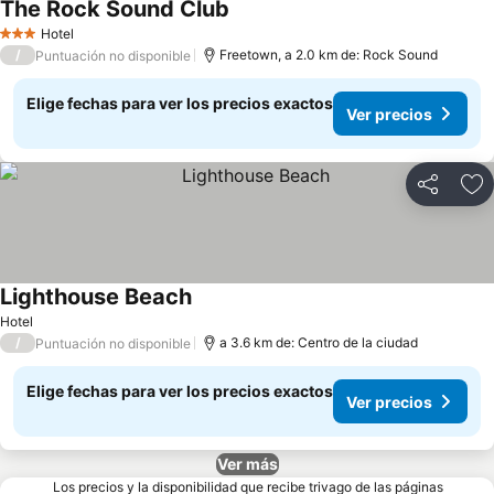
The Rock Sound Club
Hotel
3 Estrellas
/
Freetown, a 2.0 km de: Rock Sound
Puntuación no disponible
Elige fechas para ver los precios exactos
Ver precios
Compartir
Ag
Lighthouse Beach
Hotel
/
a 3.6 km de: Centro de la ciudad
Puntuación no disponible
Elige fechas para ver los precios exactos
Ver precios
Ver más
Los precios y la disponibilidad que recibe trivago de las páginas