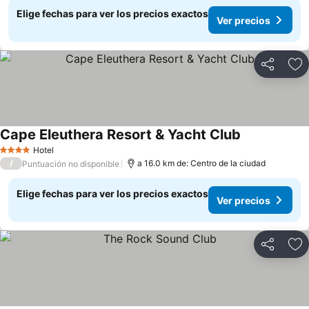
Elige fechas para ver los precios exactos
Ver precios
Compartir
Ag
Cape Eleuthera Resort & Yacht Club
Hotel
4 Estrellas
/
a 16.0 km de: Centro de la ciudad
Puntuación no disponible
Elige fechas para ver los precios exactos
Ver precios
Compartir
Ag