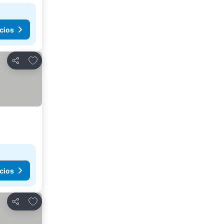
cios
Agregar a favoritos
Compartir
cios
Agregar a favoritos
Compartir