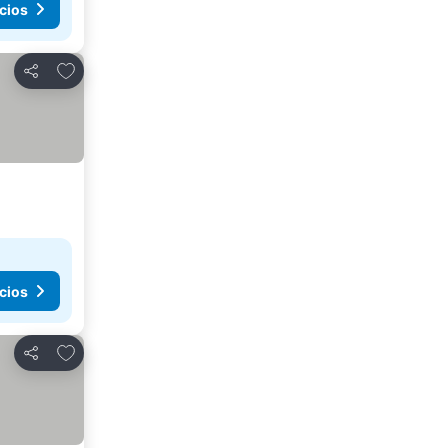
cios
Agregar a favoritos
Compartir
cios
Agregar a favoritos
Compartir