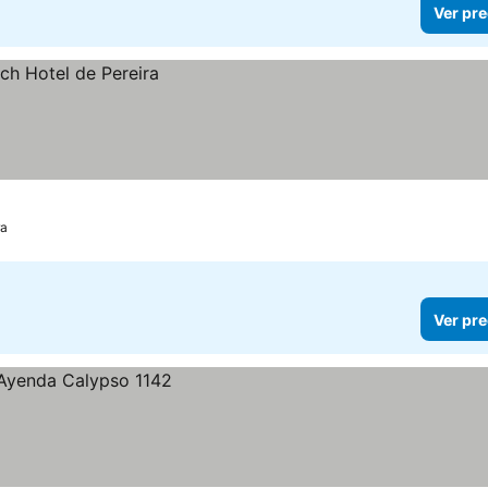
Ver pre
ra
Ver pre