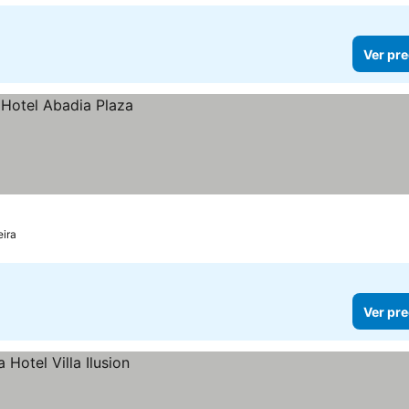
Ver pre
eira
Ver pre