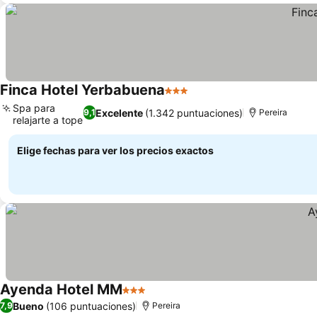
Finca Hotel Yerbabuena
3 Estrellas
Spa para
Excelente
(1.342 puntuaciones)
9,1
Pereira
relajarte a tope
Elige fechas para ver los precios exactos
Ayenda Hotel MM
3 Estrellas
Bueno
(106 puntuaciones)
7,9
Pereira