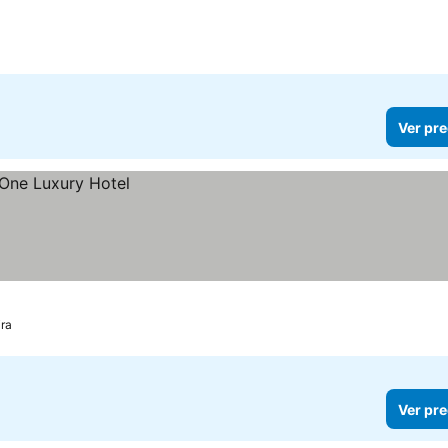
Ver pre
ira
Ver pre