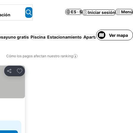
ES · $
Menú
Iniciar sesión
ación
Ver mapa
esayuno gratis
Piscina
Estacionamiento
Apartamento amueblad
Cómo los pagos afectan nuestro ranking
Agregar a favoritos
Compartir