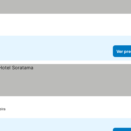
Ver pre
eira