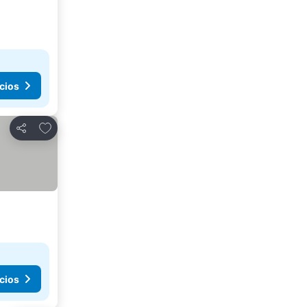
cios
Agregar a favoritos
Compartir
cios