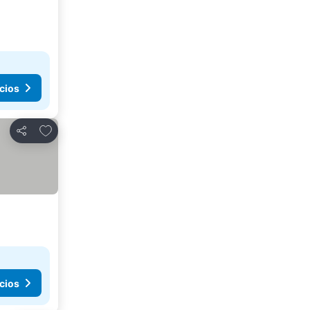
cios
Agregar a favoritos
Compartir
cios