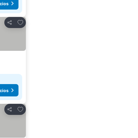
cios
Agregar a favoritos
Compartir
cios
Agregar a favoritos
Compartir