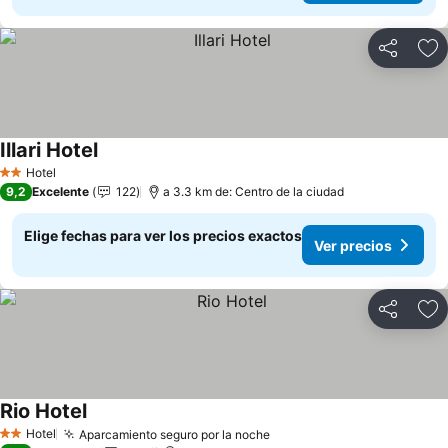
Compartir
Ag
Illari Hotel
Ver precios
Hotel
2 Estrellas
9,2
Excelente
122
a 3.3 km de: Centro de la ciudad
Elige fechas para ver los precios exactos
Ver precios
Compartir
Ag
Rio Hotel
Ver precios
Hotel
Aparcamiento seguro por la noche
Ver precios
2 Estrellas