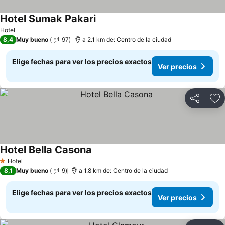
Hotel Sumak Pakari
Ver precios
Hotel
8,4
Muy bueno
97
a 2.1 km de: Centro de la ciudad
Elige fechas para ver los precios exactos
Ver precios
Compartir
Ag
Hotel Bella Casona
Ver precios
Hotel
1 Estrellas
8,1
Muy bueno
9
a 1.8 km de: Centro de la ciudad
Elige fechas para ver los precios exactos
Ver precios