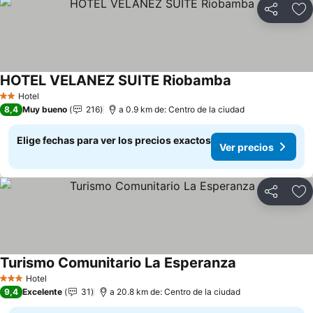
Compartir
Ag
HOTEL VELANEZ SUITE Riobamba
Ver precios
Hotel
2 Estrellas
8,4
Muy bueno
216
a 0.9 km de: Centro de la ciudad
Elige fechas para ver los precios exactos
Ver precios
Compartir
Ag
Turismo Comunitario La Esperanza
Ver precios
Hotel
3 Estrellas
9,4
Excelente
31
a 20.8 km de: Centro de la ciudad