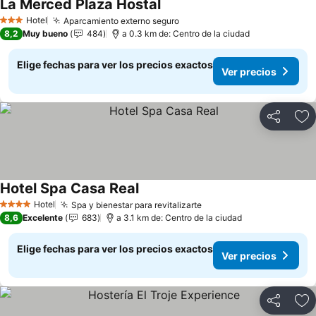
La Merced Plaza Hostal
Ver precios
Hotel
Aparcamiento externo seguro
Ver precios
3 Estrellas
8,2
Muy bueno
484
a 0.3 km de: Centro de la ciudad
Elige fechas para ver los precios exactos
Ver precios
Compartir
Ag
Hotel Spa Casa Real
Ver precios
Hotel
Spa y bienestar para revitalizarte
Ver precios
4 Estrellas
8,6
Excelente
683
a 3.1 km de: Centro de la ciudad
Elige fechas para ver los precios exactos
Ver precios
Compartir
Ag