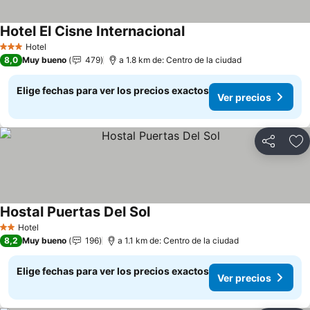
Hotel El Cisne Internacional
Ver precios
Hotel
3 Estrellas
8,0
Muy bueno
479
a 1.8 km de: Centro de la ciudad
Elige fechas para ver los precios exactos
Ver precios
Compartir
Ag
Hostal Puertas Del Sol
Ver precios
Hotel
2 Estrellas
8,2
Muy bueno
196
a 1.1 km de: Centro de la ciudad
Elige fechas para ver los precios exactos
Ver precios