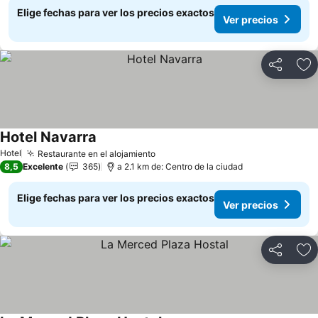
Elige fechas para ver los precios exactos
Ver precios
Compartir
Ag
Hotel Navarra
Ver precios
Hotel
Restaurante en el alojamiento
Ver precios
8,5
Excelente
365
a 2.1 km de: Centro de la ciudad
Elige fechas para ver los precios exactos
Ver precios
Compartir
Ag