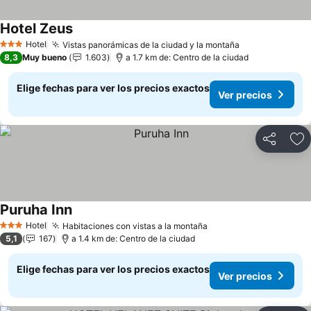
Hotel Zeus
Ver precios
Hotel
Vistas panorámicas de la ciudad y la montaña
Ver precios
3 Estrellas
8,3
Muy bueno
1.603
a 1.7 km de: Centro de la ciudad
Elige fechas para ver los precios exactos
Ver precios
Compartir
Ag
Puruha Inn
Ver precios
Hotel
Habitaciones con vistas a la montaña
Ver precios
3 Estrellas
5,1
167
a 1.4 km de: Centro de la ciudad
Elige fechas para ver los precios exactos
Ver precios