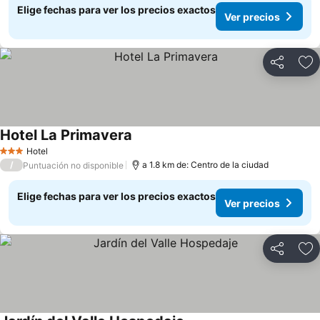
Elige fechas para ver los precios exactos
Ver precios
Compartir
Ag
Hotel La Primavera
Ver precios
Hotel
3 Estrellas
/
a 1.8 km de: Centro de la ciudad
Puntuación no disponible
Elige fechas para ver los precios exactos
Ver precios
Compartir
Ag