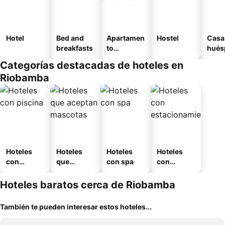
Hotel
Bed and
Apartamen
Hostel
Casa
breakfasts
to
hués
amueblad
Categorías destacadas de hoteles en
o
Riobamba
Hoteles
Hoteles
Hoteles
Hoteles
con
que
con spa
con
piscina
aceptan
estaciona
mascotas
miento
Hoteles baratos cerca de Riobamba
También te pueden interesar estos hoteles...