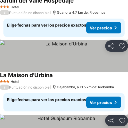
Jardín del Valle Hospedaje
Ver precios
Hotel
3 Estrellas
/
Guano, a 4.7 km de: Riobamba
Puntuación no disponible
Elige fechas para ver los precios exactos
Ver precios
Compartir
Ag
La Maison d'Urbina
Ver precios
Hotel
3 Estrellas
/
Cajabamba, a 11.5 km de: Riobamba
Puntuación no disponible
Elige fechas para ver los precios exactos
Ver precios
Compartir
Ag