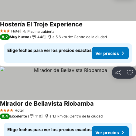
Hostería El Troje Experience
Ver precios
Hotel
Piscina cubierta
Ver precios
3 Estrellas
8,2
Muy bueno
448
a 5.6 km de: Centro de la ciudad
Elige fechas para ver los precios exactos
Ver precios
Compartir
Ag
Mirador de Bellavista Riobamba
Ver precios
Hotel
4 Estrellas
9,4
Excelente
110
a 1.1 km de: Centro de la ciudad
Elige fechas para ver los precios exactos
Ver precios