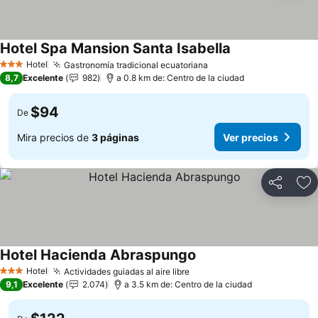
Hotel Spa Mansion Santa Isabella
Ver precios
Hotel
Gastronomía tradicional ecuatoriana
Ver precios
3 Estrellas
8,7
Excelente
982
a 0.8 km de: Centro de la ciudad
$94
De
Mira precios de
3 páginas
Ver precios
Compartir
Ag
Hotel Hacienda Abraspungo
Ver precios
Hotel
Actividades guiadas al aire libre
Ver precios
3 Estrellas
9,1
Excelente
2.074
a 3.5 km de: Centro de la ciudad