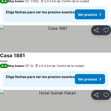
8,4
Muy bueno
1.140
a 0.5 km de: Centro de la ciudad
Elige fechas para ver los precios exactos
Ver precios
Compartir
Ag
Casa 1881
Ver precios
Hotel
8,4
Muy bueno
5
a 0.4 km de: Centro de la ciudad
Elige fechas para ver los precios exactos
Ver precios
Compartir
Ag