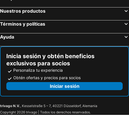
Camino Real
Estación
Nuestros productos
El Libertador
Hotel Glamour
Términos y políticas
Diana Maria
Hosteria El Toril
La Colina
Hotel Bella Casona
Ayuda
Casa 1881
Bambú
Hotel Richard's
Hotel Marquez de Rio
Inicia sesión y obtén beneficios
Real Madrid
Vulcano Green
exclusivos para socios
Hostal Cumanda
Los Alamos Riobamba
Personaliza tu experiencia
Hotel Metropolitano
Hacienda Turística Las Manolas
Obtén ofertas y precios para socios
Hospedaje 103
Hotel Riobamba Inn
Iniciar sesión
Jardín del Valle Hospedaje
trivago N.V.
, Kesselstraße 5 – 7, 40221 Düsseldorf, Alemania
Copyright 2026 trivago | Todos los derechos reservados.