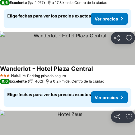
9,6
Excelente
1.977
a 17.8 km de: Centro de la ciudad
Elige fechas para ver los precios exactos
Ver precios
Compartir
Ag
Wanderlot - Hotel Plaza Central
Ver precios
Hotel
Parking privado seguro
Ver precios
3 Estrellas
9,6
Excelente
402
a 0.2 km de: Centro de la ciudad
Elige fechas para ver los precios exactos
Ver precios
Compartir
Ag