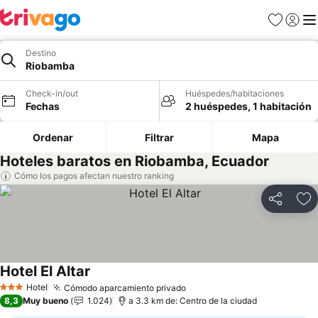
Favoritos
Iniciar 
Me
Destino
Riobamba
Check-in/out
Huéspedes/habitaciones
Fechas
2 huéspedes, 1 habitación
Ordenar
Filtrar
Mapa
Hoteles baratos en Riobamba, Ecuador
Cómo los pagos afectan nuestro ranking
Compartir
Ag
Hotel El Altar
Ver precios
Hotel
Cómodo aparcamiento privado
Ver precios
3 Estrellas
8,3
Muy bueno
1.024
a 3.3 km de: Centro de la ciudad