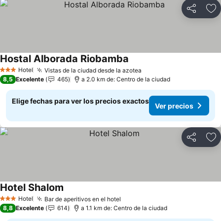
Compartir
Ag
Hostal Alborada Riobamba
Ver precios
Hotel
Vistas de la ciudad desde la azotea
Ver precios
3 Estrellas
8,5
Excelente
465
a 2.0 km de: Centro de la ciudad
Elige fechas para ver los precios exactos
Ver precios
Compartir
Ag
Hotel Shalom
Ver precios
Hotel
Bar de aperitivos en el hotel
Ver precios
3 Estrellas
8,8
Excelente
614
a 1.1 km de: Centro de la ciudad