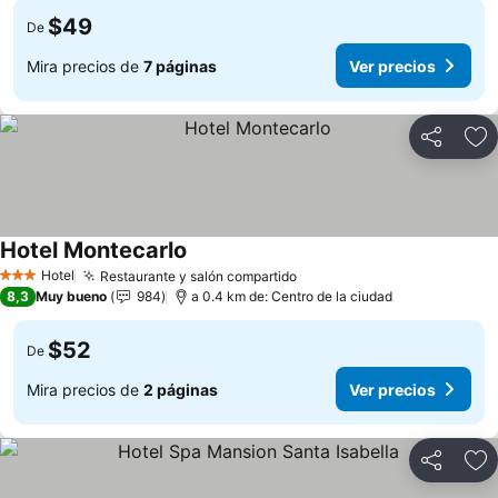
$49
De
Mira precios de
7 páginas
Ver precios
Compartir
Ag
Hotel Montecarlo
Ver precios
Hotel
Restaurante y salón compartido
Ver precios
3 Estrellas
8,3
Muy bueno
984
a 0.4 km de: Centro de la ciudad
$52
De
Mira precios de
2 páginas
Ver precios
Compartir
Ag