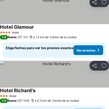
Compartir
Ag
Hotel Glamour
Ver precios
Hotel
4 Estrellas
7,9
Bueno
31
a 1.3 km de: Centro de la ciudad
Elige fechas para ver los precios exactos
Ver precios
Compartir
Ag
Hotel Richard's
Ver precios
Hotel
3 Estrellas
7,8
Bueno
105
a 0.3 km de: Centro de la ciudad