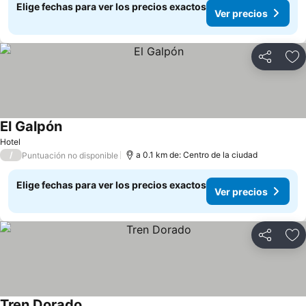
Elige fechas para ver los precios exactos
Ver precios
Compartir
Ag
El Galpón
Ver precios
Hotel
/
a 0.1 km de: Centro de la ciudad
Puntuación no disponible
Elige fechas para ver los precios exactos
Ver precios
Compartir
Ag
Tren Dorado