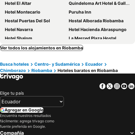
Hotel El Altar
Quindeloma Art Hotel & Gallery
Hotel Montecarlo
Puruha Inn
Hostal Puertas Del Sol
Hostal Alborada Riobamba
Hotel Navarra
Hotel Hacienda Abraspungo
Hotel Shalom
La Merced Plaza Hostal
Hostería La Andaluza
Hostería El Troje Experience
Ver todos los alojamientos en Riobamba
Hotel Spa Mansion Santa Isabella
Rio Hotel
Busca hoteles
Centro- y Sudamérica
Ecuador
Hotel El Cisne Internacional
Wanderlot - Hotel Plaza Central
Chimborazo
Riobamba
Hoteles baratos en Riobamba
Hotel Spa Casa Real
Mirador de Bellavista Riobamba
Hotel Zeus
Hotel Rincon Aleman
Facebook
Twitter
Insta
Yo
HOTEL VELANEZ SUITE Riobamba
Hotel Nuestra Casa Riobamba
Elige tu país
Turismo Comunitario La Esperanza
Gh Hoteles Plaza
Hotel Chimborazo Internacional
Chimborazo
Agregar en Google
Encuentra nuestros resultados
Asher Hospedaje y Turismo
Hotel Royalty
fácilmente: agrega trivago como
Hotel La Primavera
La Maison d'Urbina
fuente preferida en Google.
Compañía
El Galpón
Tren Dorado