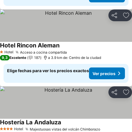
Compartir
Ag
Hotel Rincon Aleman
Ver precios
Hotel
Acceso a cocina compartida
Ver precios
1 Estrellas
9,3
Excelente
187
a 3.9 km de: Centro de la ciudad
Elige fechas para ver los precios exactos
Ver precios
Compartir
Ag
Hostería La Andaluza
Ver precios
Hotel
Majestuosas vistas del volcán Chimborazo
Ver precios
4 Estrellas