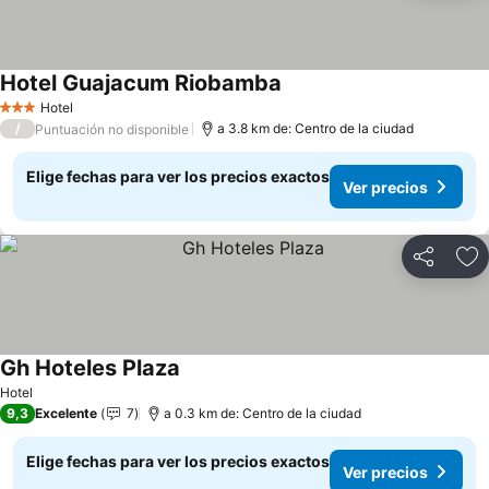
Hotel Guajacum Riobamba
Ver precios
Hotel
3 Estrellas
/
a 3.8 km de: Centro de la ciudad
Puntuación no disponible
Elige fechas para ver los precios exactos
Ver precios
Compartir
Ag
Gh Hoteles Plaza
Ver precios
Hotel
9,3
Excelente
7
a 0.3 km de: Centro de la ciudad
Elige fechas para ver los precios exactos
Ver precios