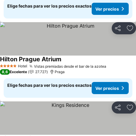
Elige fechas para ver los precios exactos
Ver precios
Compartir
Ag
Hilton Prague Atrium
Hotel
Vistas premiadas desde el bar de la azotea
5 Estrellas
8,6
Excelente
27.727
Praga
Elige fechas para ver los precios exactos
Ver precios
Compartir
Ag