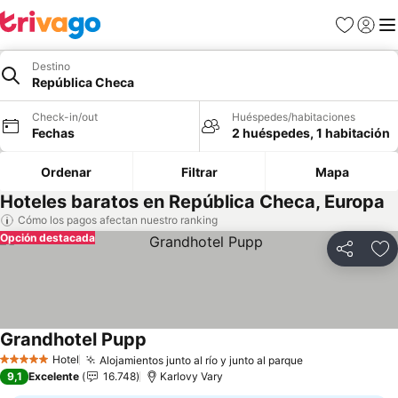
Favoritos
Iniciar 
Me
Destino
República Checa
Check-in/out
Huéspedes/habitaciones
Fechas
2 huéspedes, 1 habitación
Ordenar
Filtrar
Mapa
Hoteles baratos en República Checa, Europa
Cómo los pagos afectan nuestro ranking
Opción destacada
Compartir
Ag
Grandhotel Pupp
Hotel
Alojamientos junto al río y junto al parque
5 Estrellas
9,1
Excelente
16.748
Karlovy Vary