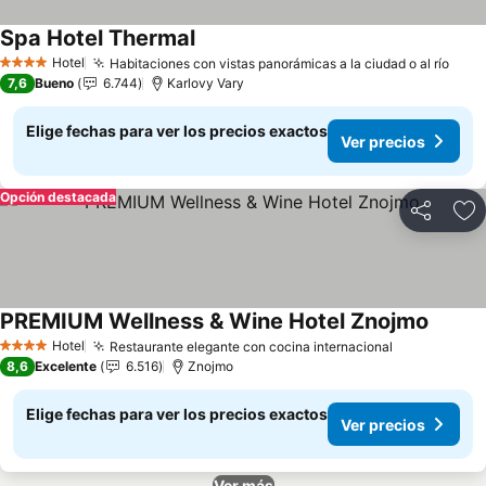
Spa Hotel Thermal
Hotel
Habitaciones con vistas panorámicas a la ciudad o al río
4 Estrellas
7,6
Bueno
6.744
Karlovy Vary
Elige fechas para ver los precios exactos
Ver precios
Opción destacada
Compartir
Ag
PREMIUM Wellness & Wine Hotel Znojmo
Hotel
Restaurante elegante con cocina internacional
4 Estrellas
8,6
Excelente
6.516
Znojmo
Elige fechas para ver los precios exactos
Ver precios
Ver más