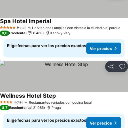
Spa Hotel Imperial
Hotel
Habitaciones amplias con vistas a la ciudad o al parque
5 Estrellas
8,6
Excelente
6.460
Karlovy Vary
Elige fechas para ver los precios exactos
Ver precios
Compartir
Ag
Wellness Hotel Step
Hotel
Restaurantes variados con cocina local
4 Estrellas
8,7
Excelente
21.085
Praga
Elige fechas para ver los precios exactos
Ver precios