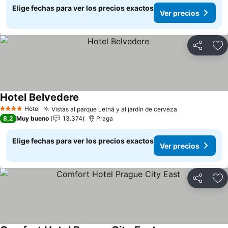
Elige fechas para ver los precios exactos
Ver precios
Compartir
Ag
Hotel Belvedere
Hotel
Vistas al parque Letná y al jardín de cerveza
4 Estrellas
8,2
Muy bueno
13.374
Praga
Elige fechas para ver los precios exactos
Ver precios
Compartir
Ag