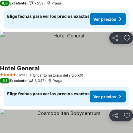
8,8
Excelente
7.252
Praga
Elige fechas para ver los precios exactos
Ver precios
Compartir
Ag
Hotel General
Hotel
Encanto histórico del siglo XIX
5 Estrellas
9,1
Excelente
3.347
Praga
Elige fechas para ver los precios exactos
Ver precios
Compartir
Ag