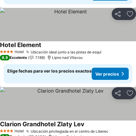
Compartir
Ag
Hotel Element
Hotel
Ubicación ideal junto a las pistas de esquí
4 Estrellas
8,9
Excelente
7.188
Lipno nad Vltavou
Elige fechas para ver los precios exactos
Ver precios
Compartir
Ag
Clarion Grandhotel Zlaty Lev
Hotel
Ubicación privilegiada en el centro de Liberec
4 Estrellas