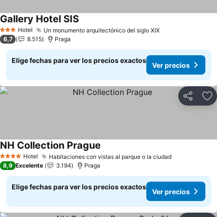
Gallery Hotel SIS
Hotel
Un monumento arquitectónico del siglo XIX
3 Estrellas
6,7
8.515
Praga
Elige fechas para ver los precios exactos
Ver precios
Compartir
Ag
NH Collection Prague
Hotel
Habitaciones con vistas al parque o la ciudad
4 Estrellas
8,9
Excelente
3.194
Praga
Elige fechas para ver los precios exactos
Ver precios