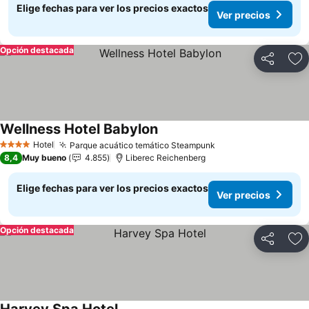
Elige fechas para ver los precios exactos
Ver precios
Opción destacada
Compartir
Ag
Wellness Hotel Babylon
Hotel
Parque acuático temático Steampunk
4 Estrellas
8,4
Muy bueno
4.855
Liberec Reichenberg
Elige fechas para ver los precios exactos
Ver precios
Opción destacada
Compartir
Ag