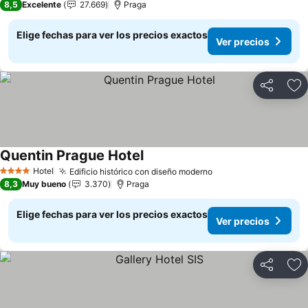
8,5
Excelente
27.669
Praga
Elige fechas para ver los precios exactos
Ver precios
Compartir
Ag
Quentin Prague Hotel
Hotel
Edificio histórico con diseño moderno
4 Estrellas
8,3
Muy bueno
3.370
Praga
Elige fechas para ver los precios exactos
Ver precios
Compartir
Ag