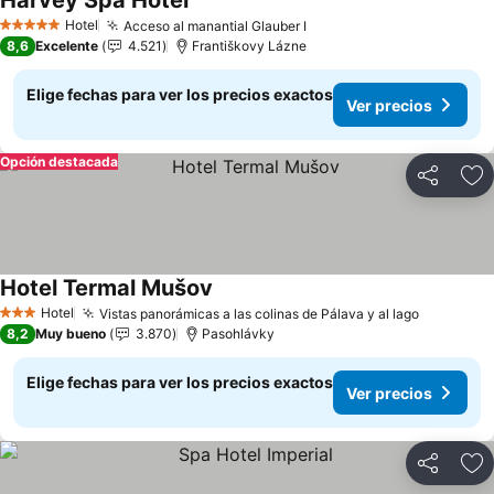
Harvey Spa Hotel
Hotel
Acceso al manantial Glauber I
5 Estrellas
8,6
Excelente
4.521
Františkovy Lázne
Elige fechas para ver los precios exactos
Ver precios
Opción destacada
Compartir
Ag
Hotel Termal Mušov
Hotel
Vistas panorámicas a las colinas de Pálava y al lago
3 Estrellas
8,2
Muy bueno
3.870
Pasohlávky
Elige fechas para ver los precios exactos
Ver precios
Compartir
Ag