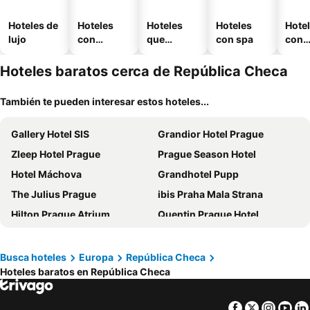
Hoteles de
Hoteles
Hoteles
Hoteles
Hote
lujo
con
que
con spa
con
piscina
aceptan
esta
mascotas
mien
Hoteles baratos cerca de República Checa
También te pueden interesar estos hoteles...
Gallery Hotel SIS
Grandior Hotel Prague
Zleep Hotel Prague
Prague Season Hotel
Hotel Máchova
Grandhotel Pupp
The Julius Prague
ibis Praha Mala Strana
Hilton Prague Atrium
Quentin Prague Hotel
Mosaic House Design Hotel
Hotel KINGS COURT
Vienna House by Wyndham Diplomat Prague
Archibald City
Busca hoteles
Europa
República Checa
Hoteles baratos en República Checa
K+K Hotel Fenix
Palac U Kocku
BoHo Prague Hotel
Ramada by Wyndham Prague City Centre
Facebook
Twitter
Insta
Yo