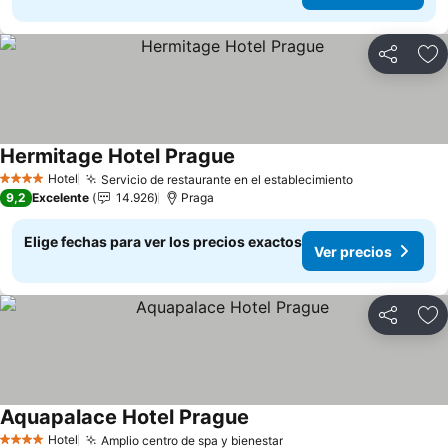
Compartir
Ag
Hermitage Hotel Prague
Hotel
Servicio de restaurante en el establecimiento
4 Estrellas
9,2
Excelente
14.926
Praga
Elige fechas para ver los precios exactos
Ver precios
Compartir
Ag
Aquapalace Hotel Prague
Hotel
Amplio centro de spa y bienestar
4 Estrellas