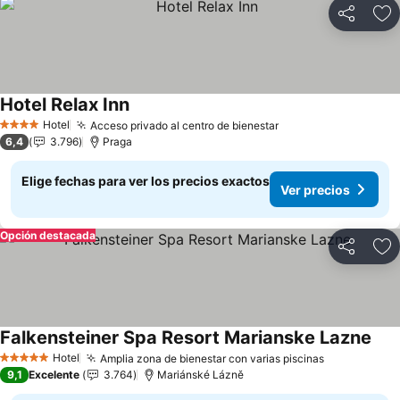
Compartir
Ag
Hotel Relax Inn
Hotel
Acceso privado al centro de bienestar
4 Estrellas
6,4
3.796
Praga
Elige fechas para ver los precios exactos
Ver precios
Opción destacada
Compartir
Ag
Falkensteiner Spa Resort Marianske Lazne
Hotel
Amplia zona de bienestar con varias piscinas
5 Estrellas
9,1
Excelente
3.764
Mariánské Lázně