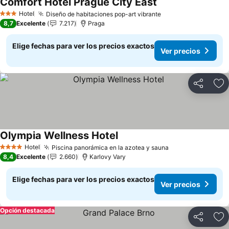
Comfort Hotel Prague City East
Hotel
Diseño de habitaciones pop-art vibrante
3 Estrellas
8,7
Excelente
7.217
Praga
Elige fechas para ver los precios exactos
Ver precios
Compartir
Ag
Olympia Wellness Hotel
Hotel
Piscina panorámica en la azotea y sauna
4 Estrellas
8,4
Excelente
2.660
Karlovy Vary
Elige fechas para ver los precios exactos
Ver precios
Opción destacada
Compartir
Ag