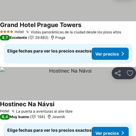
Grand Hotel Prague Towers
Hotel
Vistas panorámicas de la ciudad desde los pisos altos
4 Estrellas
8,7
Excelente
29.883
Praga
Elige fechas para ver los precios exactos
Ver precios
Compartir
Ag
Hostinec Na Návsi
Hotel
La puerta a aventuras al aire libre
8,4
Muy bueno
194
Jeseník
Elige fechas para ver los precios exactos
Ver precios