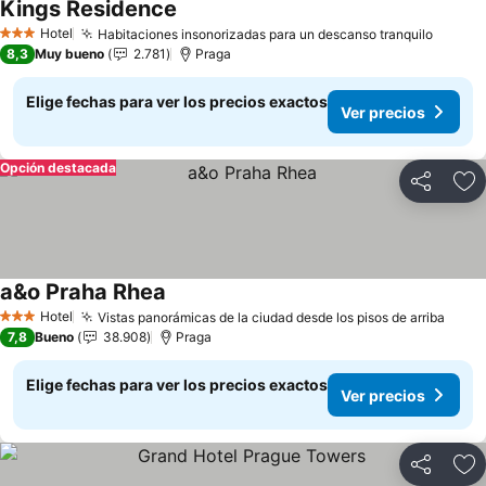
Kings Residence
Hotel
Habitaciones insonorizadas para un descanso tranquilo
3 Estrellas
8,3
Muy bueno
2.781
Praga
Elige fechas para ver los precios exactos
Ver precios
Opción destacada
Compartir
Ag
a&o Praha Rhea
Hotel
Vistas panorámicas de la ciudad desde los pisos de arriba
3 Estrellas
7,8
Bueno
38.908
Praga
Elige fechas para ver los precios exactos
Ver precios
Compartir
Ag