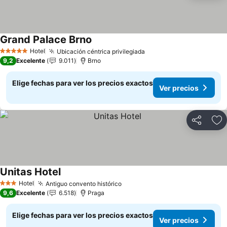
Grand Palace Brno
Hotel
Ubicación céntrica privilegiada
5 Estrellas
9,2
Excelente
9.011
Brno
Elige fechas para ver los precios exactos
Ver precios
Compartir
Ag
Unitas Hotel
Hotel
Antiguo convento histórico
3 Estrellas
9,6
Excelente
6.518
Praga
Elige fechas para ver los precios exactos
Ver precios