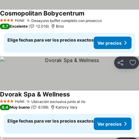
Cosmopolitan Bobycentrum
Hotel
Desayuno buffet completo con prosecco
4 Estrellas
8,7
Excelente
12.016
Brno
Elige fechas para ver los precios exactos
Ver precios
Compartir
Ag
Dvorak Spa & Wellness
Hotel
Ubicación exclusiva junto al río
4 Estrellas
8,4
Muy bueno
6.199
Karlovy Vary
Elige fechas para ver los precios exactos
Ver precios