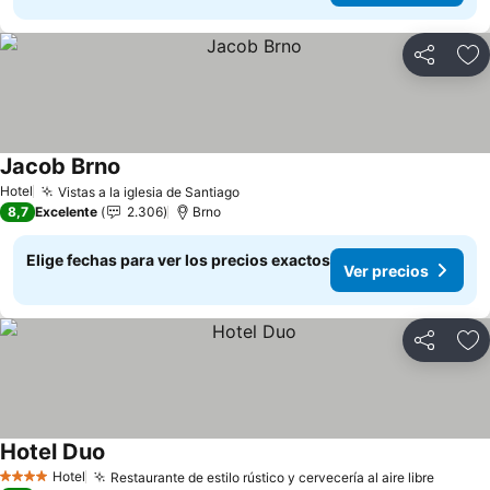
Compartir
Ag
Jacob Brno
Hotel
Vistas a la iglesia de Santiago
8,7
Excelente
2.306
Brno
Elige fechas para ver los precios exactos
Ver precios
Compartir
Ag
Hotel Duo
Hotel
Restaurante de estilo rústico y cervecería al aire libre
4 Estrellas