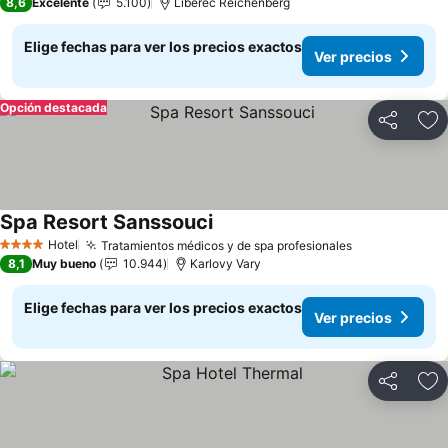
8,6
Excelente
5.100
Liberec Reichenberg
Elige fechas para ver los precios exactos
Ver precios
Opción destacada
Compartir
Ag
Spa Resort Sanssouci
Hotel
Tratamientos médicos y de spa profesionales
4 Estrellas
8,1
Muy bueno
10.944
Karlovy Vary
Elige fechas para ver los precios exactos
Ver precios
Compartir
Ag