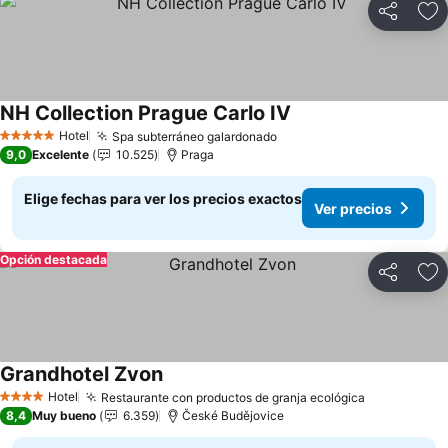
Compartir
Ag
NH Collection Prague Carlo IV
Hotel
Spa subterráneo galardonado
5 Estrellas
9,0
Excelente
10.525
Praga
Elige fechas para ver los precios exactos
Ver precios
Opción destacada
Compartir
Ag
Grandhotel Zvon
Hotel
Restaurante con productos de granja ecológica
4 Estrellas
8,4
Muy bueno
6.359
České Budějovice