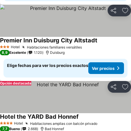
Compartir
Ag
Premier Inn Duisburg City Altstadt
Ver precios
Hotel
Habitaciones familiares versátiles
Ver precios
3 Estrellas
8,9
Excelente
1.120
Duisburg
Elige fechas para ver los precios exactos
Ver precios
Opción destacada
Compartir
Ag
Hotel the YARD Bad Honnef
Ver precios
Hotel
Habitaciones amplias con balcón privado
Ver precios
4 Estrellas
7,7
Bueno
2.668
Bad Honnef