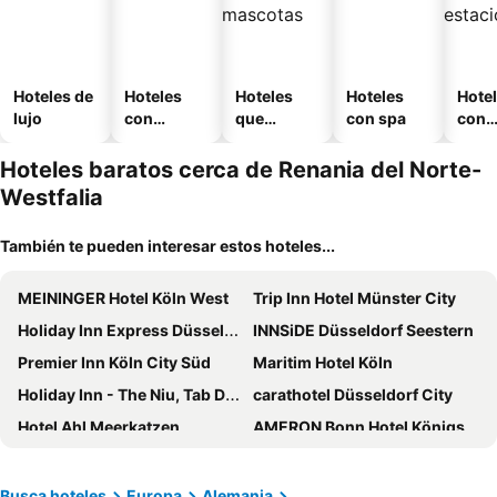
Hoteles de
Hoteles
Hoteles
Hoteles
Hote
lujo
con
que
con spa
con
piscina
aceptan
esta
mascotas
mien
Hoteles baratos cerca de Renania del Norte-
Westfalia
También te pueden interesar estos hoteles...
MEININGER Hotel Köln West
Trip Inn Hotel Münster City
Holiday Inn Express Düsseldorf - Hauptbahnhof By Ihg
INNSiDE Düsseldorf Seestern
Premier Inn Köln City Süd
Maritim Hotel Köln
Holiday Inn - The Niu, Tab Dusseldorf Main Station By Ihg
carathotel Düsseldorf City
Hotel Ahl Meerkatzen
AMERON Bonn Hotel Königshof
Sheraton Duesseldorf Airport Hotel
Cologne Marriott Hotel
ibis budget Muenster City
Leonardo Hotel Köln
Busca hoteles
Europa
Alemania