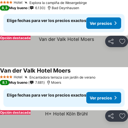
Ver precios
Hotel
Explora la campiña de Wesergebirge
Ver precios
4 Estrellas
8,3
Muy bueno
6.130
Bad Oeynhausen
Elige fechas para ver los precios exactos
Ver precios
Opción destacada
Compartir
Ag
Van der Valk Hotel Moers
Ver precios
Hotel
Encantadora terraza con jardín de verano
Ver precios
4 Estrellas
8,1
Muy bueno
7.681
Moers
Elige fechas para ver los precios exactos
Ver precios
Opción destacada
Compartir
Ag