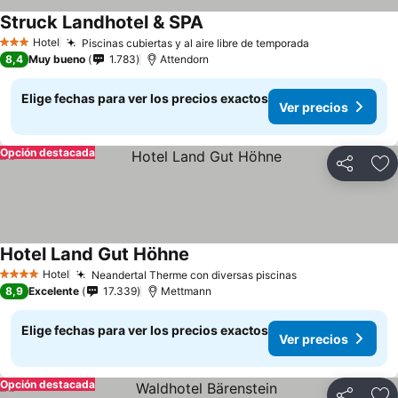
Struck Landhotel & SPA
Ver precios
Hotel
Piscinas cubiertas y al aire libre de temporada
Ver precios
3 Estrellas
8,4
Muy bueno
1.783
Attendorn
Elige fechas para ver los precios exactos
Ver precios
Opción destacada
Compartir
Ag
Hotel Land Gut Höhne
Ver precios
Hotel
Neandertal Therme con diversas piscinas
Ver precios
4 Estrellas
8,9
Excelente
17.339
Mettmann
Elige fechas para ver los precios exactos
Ver precios
Opción destacada