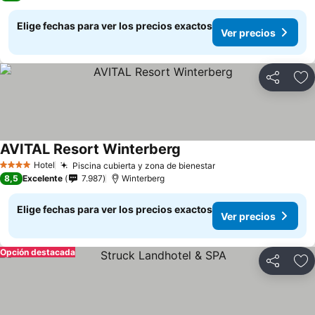
Elige fechas para ver los precios exactos
Ver precios
Compartir
Ag
AVITAL Resort Winterberg
Ver precios
Hotel
Piscina cubierta y zona de bienestar
Ver precios
4 Estrellas
8,5
Excelente
7.987
Winterberg
Elige fechas para ver los precios exactos
Ver precios
Opción destacada
Compartir
Ag