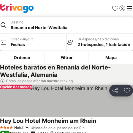
Favoritos
Iniciar 
Me
Destino
Renania del Norte-Westfalia
Check-in/out
Huéspedes/habitaciones
Fechas
2 huéspedes, 1 habitación
Ordenar
Filtrar
Mapa
Hoteles baratos en Renania del Norte-
Westfalia, Alemania
Cómo los pagos afectan nuestro ranking
Opción destacada
Compartir
Ag
Hey Lou Hotel Monheim am Rhein
Ver precios
Hotel
Ubicación en el paseo del río Rin
Ver precios
4 Estrellas