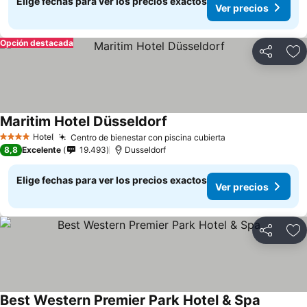
Elige fechas para ver los precios exactos
Ver precios
Opción destacada
Compartir
Ag
Maritim Hotel Düsseldorf
Ver precios
Hotel
Centro de bienestar con piscina cubierta
Ver precios
4 Estrellas
8,8
Excelente
19.493
Dusseldorf
Elige fechas para ver los precios exactos
Ver precios
Compartir
Ag
Best Western Premier Park Hotel & Spa