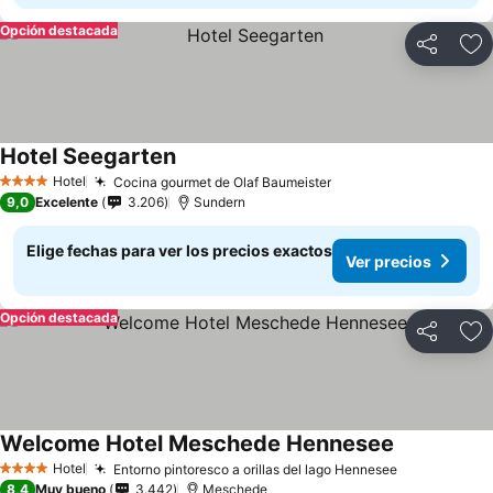
Opción destacada
Compartir
Ag
Hotel Seegarten
Ver precios
Hotel
Cocina gourmet de Olaf Baumeister
Ver precios
4 Estrellas
9,0
Excelente
3.206
Sundern
Elige fechas para ver los precios exactos
Ver precios
Opción destacada
Compartir
Ag
Welcome Hotel Meschede Hennesee
Ver precios
Hotel
Entorno pintoresco a orillas del lago Hennesee
Ver precios
4 Estrellas
8,4
Muy bueno
3.442
Meschede