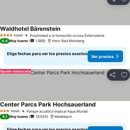
Compartir
Ag
Waldhotel Bärenstein
Ver precios
Hotel
Proximidad a la formación rocosa Externsteine
Ver precios
4 Estrellas
8,4
Muy bueno
1.988
Horn-Bad Meinberg
Elige fechas para ver los precios exactos
Ver precios
Opción destacada
Compartir
Ag
Center Parcs Park Hochsauerland
Ver precios
Hotel
Parque acuático tropical Aqua Mundo
Ver precios
3 Estrellas
8,1
Muy bueno
18.635
Medebach
Elige fechas para ver los precios exactos