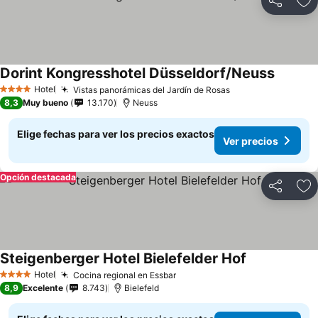
Compartir
Ag
Dorint Kongresshotel Düsseldorf/Neuss
Ver pre
Hotel
Vistas panorámicas del Jardín de Rosas
Ver precios
4 Estrellas
8,3
Muy bueno
13.170
Neuss
Elige fechas para ver los precios exactos
Ver precios
Opción destacada
Compartir
Ag
Steigenberger Hotel Bielefelder Hof
Ver precios
Hotel
Cocina regional en Essbar
Ver precios
4 Estrellas
8,9
Excelente
8.743
Bielefeld