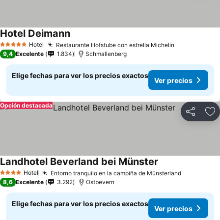
Hotel Deimann
Ver precios
Hotel
Restaurante Hofstube con estrella Michelin
Ver precios
5 Estrellas
9,4
Excelente
1.834
Schmallenberg
Elige fechas para ver los precios exactos
Ver precios
Opción destacada
Compartir
Ag
Landhotel Beverland bei Münster
Ver precios
Hotel
Entorno tranquilo en la campiña de Münsterland
Ver precio
4 Estrellas
8,6
Excelente
3.292
Ostbevern
Elige fechas para ver los precios exactos
Ver precios