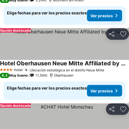
8,3
Muy bueno
3.244
Monheim am Rhein
Elige fechas para ver los precios exactos
Ver precios
Opción destacada
Compartir
Ag
Hotel Oberhausen Neue Mitte Affiliated by Meliá
Ver precios
Hotel
Ubicación estratégica en el distrito Neue Mitte
Ver precios
4 Estrellas
8,3
Muy bueno
11.364
Oberhausen
Elige fechas para ver los precios exactos
Ver precios
Opción destacada
Compartir
Ag