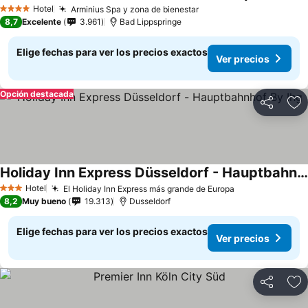
Ver prec
Hotel
Arminius Spa y zona de bienestar
Ver precios
4 Estrellas
8,7
Excelente
3.961
Bad Lippspringe
Elige fechas para ver los precios exactos
Ver precios
Opción destacada
Compartir
Ag
Holiday Inn Express Düsseldorf - Hauptbahnhof By Ihg
Ver precios
Hotel
El Holiday Inn Express más grande de Europa
Ver precios
3 Estrellas
8,2
Muy bueno
19.313
Dusseldorf
Elige fechas para ver los precios exactos
Ver precios
Compartir
Ag