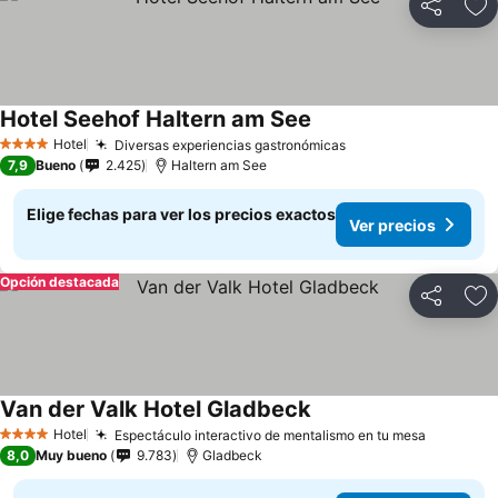
Compartir
Ag
Hotel Seehof Haltern am See
Ver precios
Hotel
Diversas experiencias gastronómicas
Ver precios
4 Estrellas
7,9
Bueno
2.425
Haltern am See
Elige fechas para ver los precios exactos
Ver precios
Opción destacada
Compartir
Ag
Van der Valk Hotel Gladbeck
Ver precios
Hotel
Espectáculo interactivo de mentalismo en tu mesa
Ver prec
4 Estrellas
8,0
Muy bueno
9.783
Gladbeck