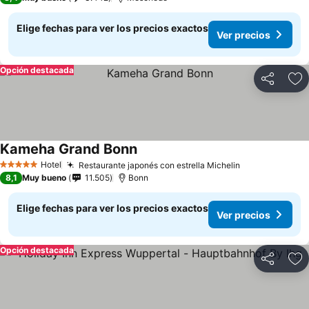
Elige fechas para ver los precios exactos
Ver precios
Opción destacada
Compartir
Ag
Kameha Grand Bonn
Ver precios
Hotel
Restaurante japonés con estrella Michelin
Ver precios
5 Estrellas
8,1
Muy bueno
11.505
Bonn
Elige fechas para ver los precios exactos
Ver precios
Opción destacada
Compartir
Ag