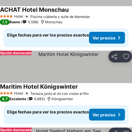
ACHAT Hotel Monschau
Ver precios
Hotel
Piscina cubierta y suite de bienestar
Ver precios
4 Estrellas
7,5
Bueno
5.596
Monschau
Elige fechas para ver los precios exactos
Ver precios
Opción destacada
Compartir
Ag
Maritim Hotel Königswinter
Ver precios
Hotel
Terraza junto al río con vistas al Rin
Ver precios
4 Estrellas
8,7
Excelente
6.683
Königswinter
Elige fechas para ver los precios exactos
Ver precios
Opción destacada