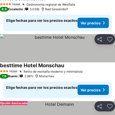
Ver precios
Hotel
Gastronomía regional de Westfalia
Ver precios
4 Estrellas
8,9
Excelente
5.038
Bad Sassendorf
Elige fechas para ver los precios exactos
Ver precios
Compartir
Ag
besttime Hotel Monschau
Ver precios
Hotel
Retiro de montaña moderno y minimalista
Ver precios
3 Estrellas
7,6
Bueno
2.981
Monschau
Elige fechas para ver los precios exactos
Ver precios
Opción destacada
Compartir
Ag