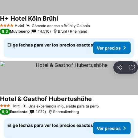
H+ Hotel Köln Brühl
Ver precios
Hotel
Cómodo acceso a Brühl y Colonia
Ver precios
4 Estrellas
8,3
Muy bueno
14.510
Brühl / Rheinland
Elige fechas para ver los precios exactos
Ver precios
Compartir
Ag
Hotel & Gasthof Hubertushöhe
Ver precios
Hotel
Una experiencia inigualable para tu perro
Ver precios
3 Estrellas
9,0
Excelente
1.972
Schmallenberg
Elige fechas para ver los precios exactos
Ver precios