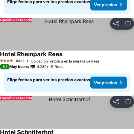
Elige fechas para ver los precios exactos
Ver precios
Opción destacada
Compartir
Ag
Hotel Rheinpark Rees
Ver precios
Hotel
Ubicación histórica en la muralla de Rees
Ver precios
4 Estrellas
8,1
Muy bueno
4.280
Rees
Elige fechas para ver los precios exactos
Ver precios
Opción destacada
Compartir
Ag
Hotel Schnitterhof