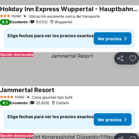
Holiday Inn Express Wuppertal - Hauptbahnhof By Ihg
Ver precios
Hotel
Ubicación excelente cerca del transporte
Ver precios
3 Estrellas
8,5
Excelente
9.053
Wuppertal
Elige fechas para ver los precios exactos
Ver precios
Opción destacada
Compartir
Ag
Jammertal Resort
Ver precios
Hotel
Cena gourmet tipo bufé
Ver precios
4 Estrellas
9,1
Excelente
25.826
Datteln
Elige fechas para ver los precios exactos
Ver precios
Opción destacada