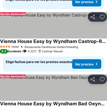
Ver precios
Opción destacada
Compartir
Ag
Vienna House Easy by Wyndham Castrop-Rauxel
Ver precios
Hotel
Restaurante Gasthouse Goldschmieding
Ver precios
4 Estrellas
8,5
Excelente
4.227
Castrop-Rauxel
Elige fechas para ver los precios exactos
Ver precios
Opción destacada
Compartir
Ag
Vienna House Easy by Wyndham Bad Oeynhausen