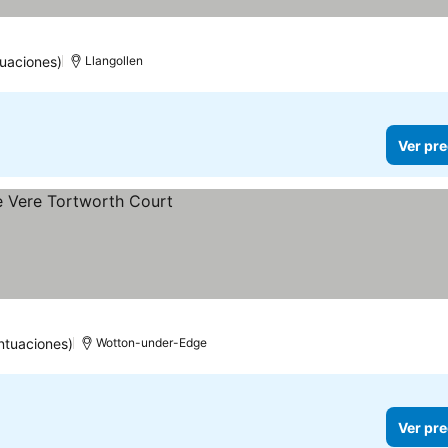
uaciones)
Llangollen
Ver pre
ntuaciones)
Wotton-under-Edge
Ver pre