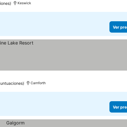
iones)
Keswick
Ver pre
puntuaciones)
Carnforth
Ver pre