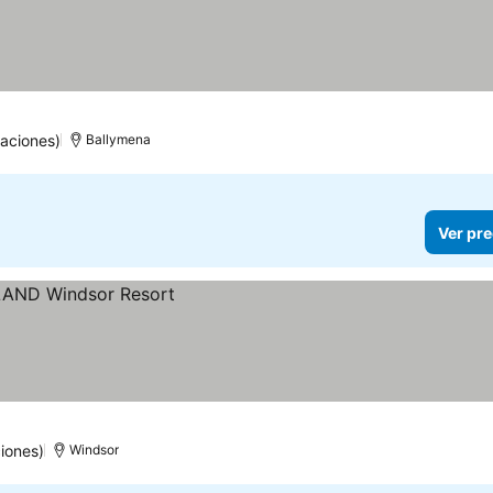
aciones)
Ballymena
Ver pre
iones)
Windsor