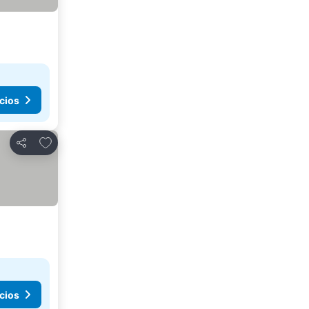
cios
Agregar a favoritos
Compartir
cios