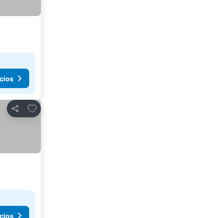
cios
Agregar a favoritos
Compartir
cios