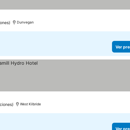
iones)
Dunvegan
Ver pre
ciones)
West Kilbride
Ver pre