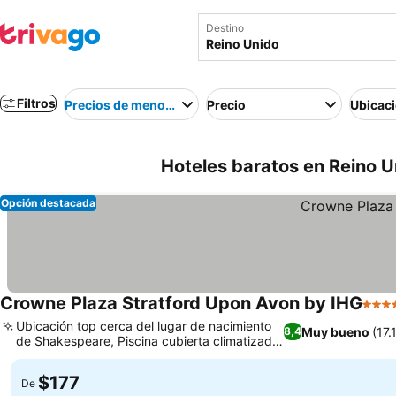
Destino
Filtros
Precios de menor a mayor
Precio
Ubicac
Hoteles baratos en Reino U
Opción destacada
Crowne Plaza Stratford Upon Avon by IHG
4 Est
Ubicación top cerca del lugar de nacimiento
Muy bueno
(17
8,4
de Shakespeare, Piscina cubierta climatizada
y sauna para relajarte
$177
De