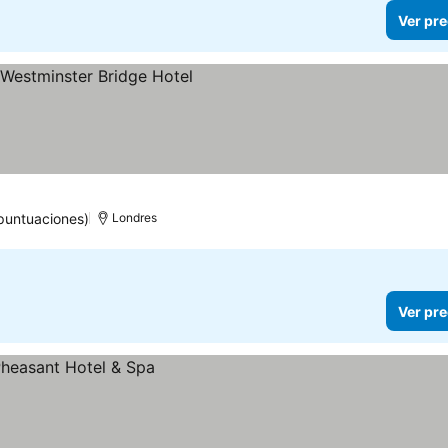
Ver pre
puntuaciones)
Londres
Ver pre