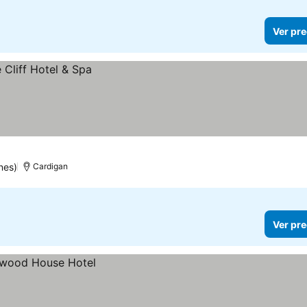
Ver pre
nes)
Cardigan
Ver pre