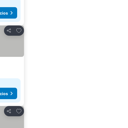
cios
Agregar a favoritos
Compartir
cios
Agregar a favoritos
Compartir