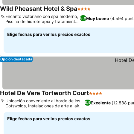
Wild Pheasant Hotel & Spa
4 Estrellas
Encanto victoriano con spa moderno,
Muy bueno
(4.594 punt
8,0
Piscina de hidroterapia y tratamientos
Elemis
Elige fechas para ver los precios exactos
Opción destacada
Hotel De Vere Tortworth Court
4 Estrellas
Ubicación conveniente al borde de los
Excelente
(12.888 pu
8,5
Cotswolds, Instalaciones de arte al aire
libre únicas
Elige fechas para ver los precios exactos