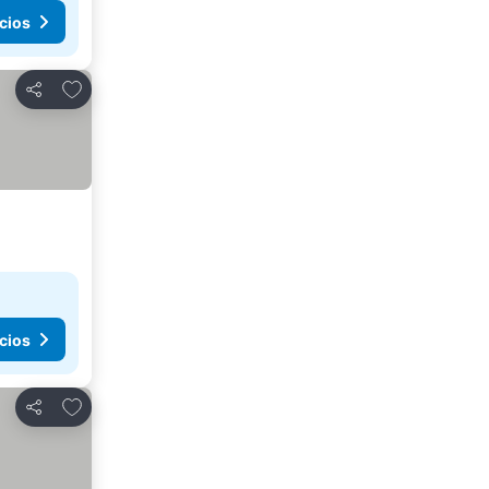
cios
Agregar a favoritos
Compartir
cios
Agregar a favoritos
Compartir