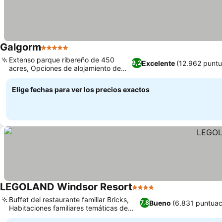
Galgorm
5 Estrellas
Extenso parque ribereño de 450
Excelente
(12.962 puntu
9,2
acres, Opciones de alojamiento de
lujo variadas
Elige fechas para ver los precios exactos
LEGOLAND Windsor Resort
4 Estrellas
Buffet del restaurante familiar Bricks,
Bueno
(6.831 puntuac
7,8
Habitaciones familiares temáticas de
ensueño