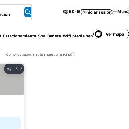
ES · $
Menú
Iniciar sesión
ación
Ver mapa
a
Estacionamiento
Spa
Bañera
Wifi
Media pensión
Apartament
Cómo los pagos afectan nuestro ranking
Agregar a favoritos
Compartir