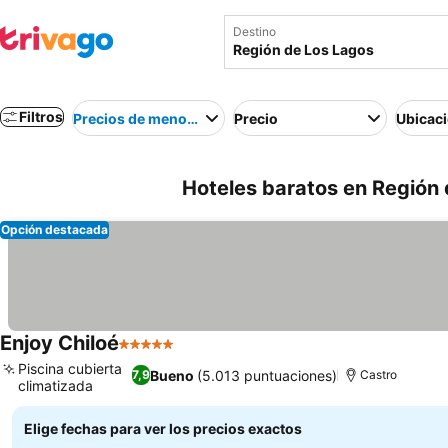
Destino
Filtros
Precios de menor a mayor
Precio
Ubicac
Hoteles baratos en Región 
Opción destacada
Enjoy Chiloé
5 Estrellas
Piscina cubierta
Bueno
(5.013 puntuaciones)
7,9
Castro
climatizada
Elige fechas para ver los precios exactos