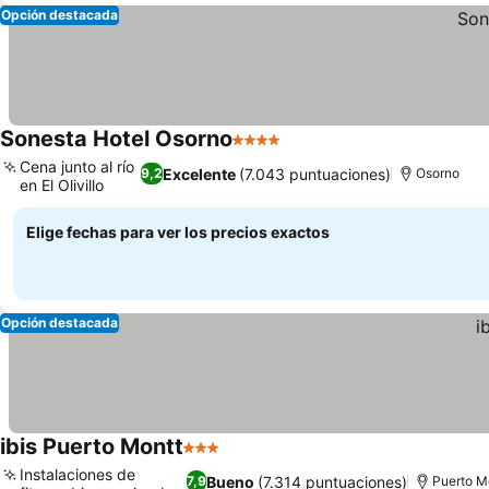
Opción destacada
Sonesta Hotel Osorno
4 Estrellas
Cena junto al río
Excelente
(7.043 puntuaciones)
9,2
Osorno
en El Olivillo
Elige fechas para ver los precios exactos
Opción destacada
ibis Puerto Montt
3 Estrellas
Instalaciones de
Bueno
(7.314 puntuaciones)
7,9
Puerto M