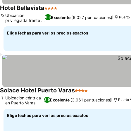
Hotel Bellavista
4 Estrellas
Ubicación
Excelente
(6.027 puntuaciones)
8,8
Puerto
privilegiada frente al
lago
Elige fechas para ver los precios exactos
Solace Hotel Puerto Varas
4 Estrellas
Ubicación céntrica
Excelente
(3.961 puntuaciones)
8,9
Puerto 
en Puerto Varas
Elige fechas para ver los precios exactos