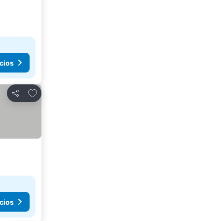
cios
Agregar a favoritos
Compartir
cios