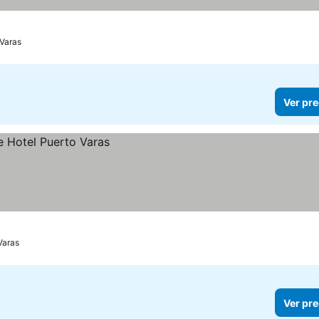
 Varas
Ver pre
Varas
Ver pre