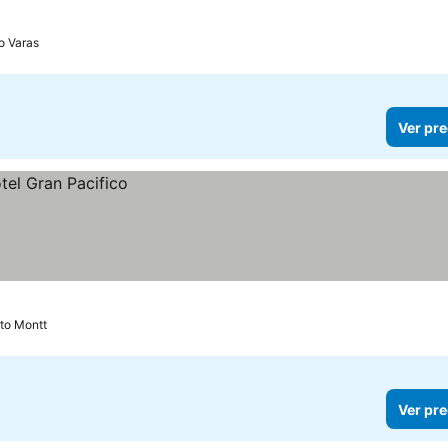
o Varas
Ver pre
to Montt
Ver pre