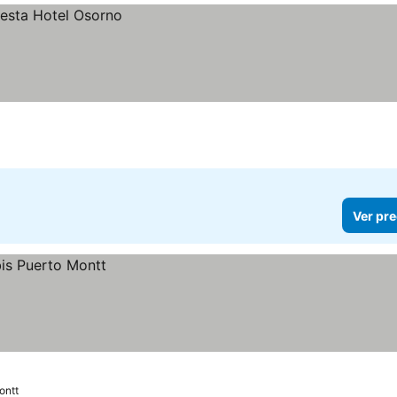
Ver pre
ontt