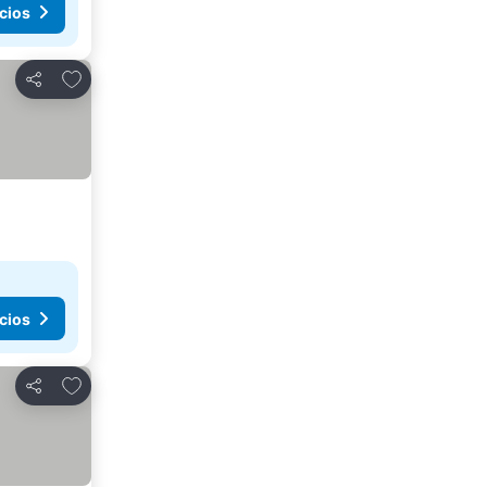
cios
Agregar a favoritos
Compartir
cios
Agregar a favoritos
Compartir