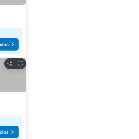
cios
Agregar a favoritos
Compartir
cios