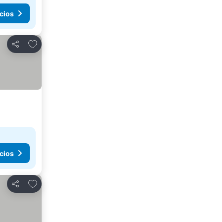
cios
Agregar a favoritos
Compartir
cios
Agregar a favoritos
Compartir