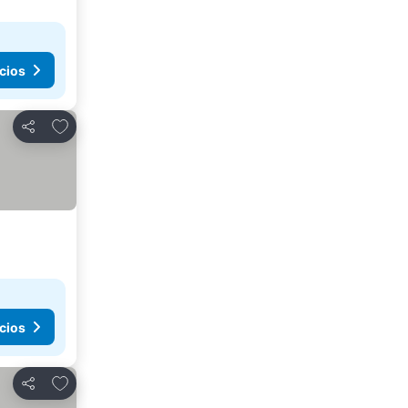
cios
Agregar a favoritos
Compartir
cios
Agregar a favoritos
Compartir