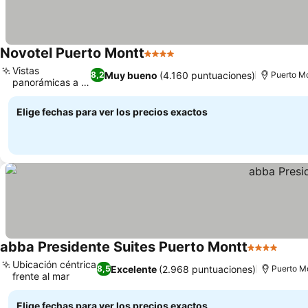
Novotel Puerto Montt
4 Estrellas
Vistas
Muy bueno
(4.160 puntuaciones)
8,2
Puerto M
panorámicas a la
bahía
Elige fechas para ver los precios exactos
abba Presidente Suites Puerto Montt
4 Estrellas
Ubicación céntrica
Excelente
(2.968 puntuaciones)
8,5
Puerto M
frente al mar
Elige fechas para ver los precios exactos