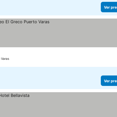
Ver pre
 Varas
Ver pre