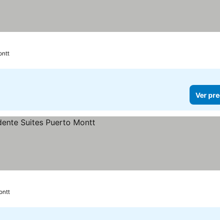
ontt
Ver pre
ontt