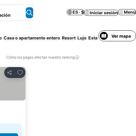
ES · $
Menú
Iniciar sesión
ación
Ver mapa
o
Casa o apartamento entero
Resort
Lujo
Estacionamiento
Hab.
Cómo los pagos afectan nuestro ranking
Agregar a favoritos
Compartir