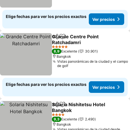
Elige fechas para ver los precios exactos
Ver precios
Grande Centre Point
Compartir
Agregar a favoritos
Ratchadamri
5 Estrellas
8,9
Excelente
30.901
Bangkok
Vistas panorámicas de la ciudad y el campo
de golf
Elige fechas para ver los precios exactos
Ver precios
Solaria Nishitetsu Hotel
Compartir
Agregar a favoritos
Bangkok
4 Estrellas
9,3
Excelente
2.490
Bangkok
Vistas panorámicas de la ciudad desde