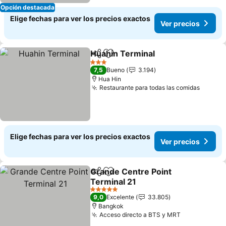
Opción destacada
Elige fechas para ver los precios exactos
Ver precios
Huahin Terminal
Compartir
Agregar a favoritos
3 Estrellas
7,5
Bueno
3.194
Hua Hin
Restaurante para todas las comidas
Elige fechas para ver los precios exactos
Ver precios
Grande Centre Point
Compartir
Agregar a favoritos
Terminal 21
5 Estrellas
9,0
Excelente
33.805
Bangkok
Acceso directo a BTS y MRT