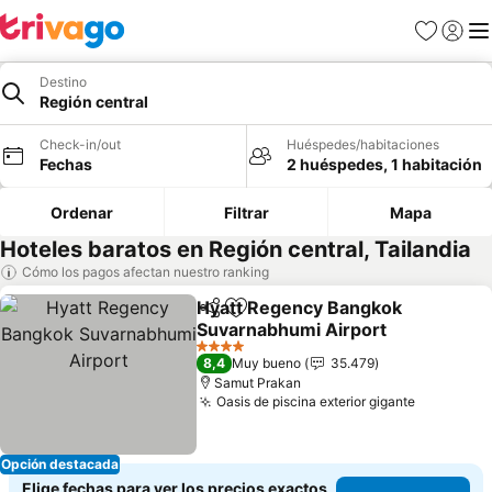
Favoritos
Iniciar 
Me
Destino
Región central
Check-in/out
Huéspedes/habitaciones
Fechas
2 huéspedes, 1 habitación
Ordenar
Filtrar
Mapa
Hoteles baratos en Región central, Tailandia
Cómo los pagos afectan nuestro ranking
Hyatt Regency Bangkok
Compartir
Agregar a favoritos
Suvarnabhumi Airport
4 Estrellas
8,4
Muy bueno
35.479
Samut Prakan
Oasis de piscina exterior gigante
Opción destacada
Elige fechas para ver los precios exactos