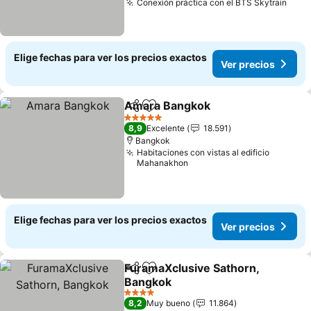
Conexión práctica con el BTS Skytrain
Elige fechas para ver los precios exactos
Ver precios
Amara Bangkok
Compartir
Agregar a favoritos
5 Estrellas
8,9
Excelente
18.591
Bangkok
Habitaciones con vistas al edificio
Mahanakhon
Elige fechas para ver los precios exactos
Ver precios
FuramaXclusive Sathorn,
Compartir
Agregar a favoritos
Bangkok
4 Estrellas
8,2
Muy bueno
11.864