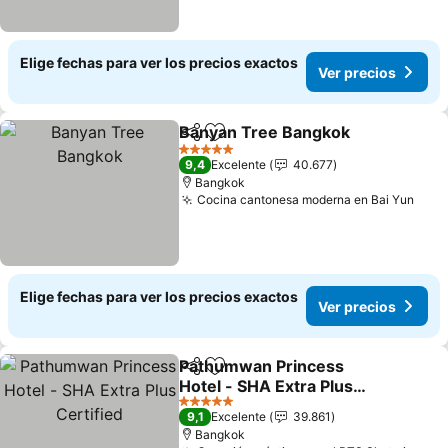
Elige fechas para ver los precios exactos
Ver precios
Banyan Tree Bangkok
Compartir
Agregar a favoritos
5 Estrellas
9,4
Excelente
40.677
Bangkok
Cocina cantonesa moderna en Bai Yun
Elige fechas para ver los precios exactos
Ver precios
Pathumwan Princess
Compartir
Agregar a favoritos
Hotel - SHA Extra Plus
Certified
5 Estrellas
9,1
Excelente
39.861
Bangkok