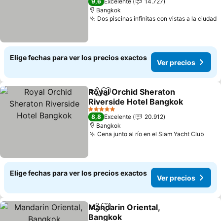
9,6
Excelente
14.727
Bangkok
Dos piscinas infinitas con vistas a la ciudad
Elige fechas para ver los precios exactos
Ver precios
Royal Orchid Sheraton
Compartir
Agregar a favoritos
Riverside Hotel Bangkok
5 Estrellas
8,8
Excelente
20.912
Bangkok
Cena junto al río en el Siam Yacht Club
Elige fechas para ver los precios exactos
Ver precios
Mandarin Oriental,
Compartir
Agregar a favoritos
Bangkok