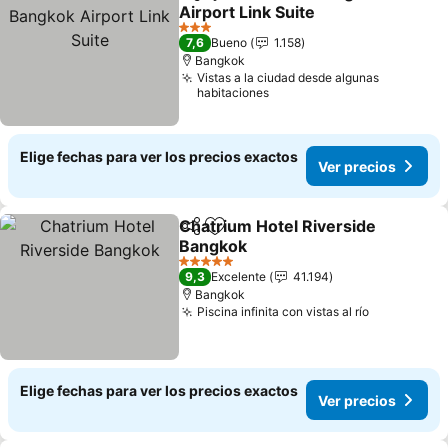
Compartir
Agregar a favoritos
Airport Link Suite
3 Estrellas
7,6
Bueno
1.158
Bangkok
Vistas a la ciudad desde algunas
habitaciones
Elige fechas para ver los precios exactos
Ver precios
Chatrium Hotel Riverside
Compartir
Agregar a favoritos
Bangkok
5 Estrellas
9,3
Excelente
41.194
Bangkok
Piscina infinita con vistas al río
Elige fechas para ver los precios exactos
Ver precios