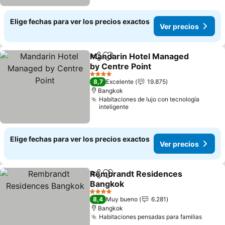
Elige fechas para ver los precios exactos
Ver precios
Mandarin Hotel Managed
Compartir
Agregar a favoritos
by Centre Point
4 Estrellas
8,7
Excelente
19.875
Bangkok
Habitaciones de lujo con tecnología
inteligente
Elige fechas para ver los precios exactos
Ver precios
Rembrandt Residences
Compartir
Agregar a favoritos
Bangkok
4 Estrellas
8,4
Muy bueno
6.281
Bangkok
Habitaciones pensadas para familias