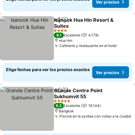
Ver precios
Isanook Hua Hin Resort &
Compartir
Agregar a favoritos
Suites
4 Estrellas
9,1
Excelente
4.179
Hua Hin
Cafetería y restaurante en el hotel
Elige fechas para ver los precios exactos
Ver precios
Grande Centre Point
Compartir
Agregar a favoritos
Sukhumvit 55
5 Estrellas
9,2
Excelente
16.144
Bangkok
Piscina en la azotea con vistas a la ciudad