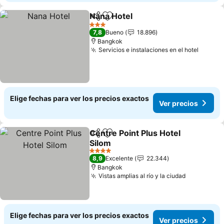
Nana Hotel
Compartir
Agregar a favoritos
3 Estrellas
7,8
Bueno
18.896
Bangkok
Servicios e instalaciones en el hotel
Elige fechas para ver los precios exactos
Ver precios
Centre Point Plus Hotel
Compartir
Agregar a favoritos
Silom
4 Estrellas
8,9
Excelente
22.344
Bangkok
Vistas amplias al río y la ciudad
Elige fechas para ver los precios exactos
Ver precios