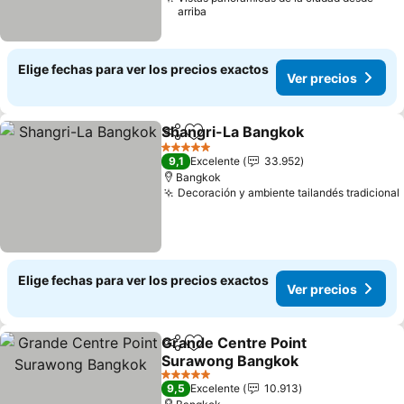
arriba
Elige fechas para ver los precios exactos
Ver precios
Shangri-La Bangkok
Compartir
Agregar a favoritos
5 Estrellas
9,1
Excelente
33.952
Bangkok
Decoración y ambiente tailandés tradicional
Elige fechas para ver los precios exactos
Ver precios
Grande Centre Point
Compartir
Agregar a favoritos
Surawong Bangkok
5 Estrellas
9,5
Excelente
10.913