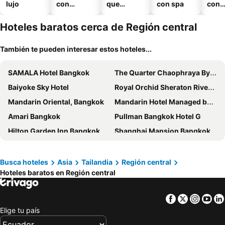
lujo
con
que
con spa
con
piscina
aceptan
esta
mascotas
mien
Hoteles baratos cerca de Región central
También te pueden interesar estos hoteles...
SAMALA Hotel Bangkok
The Quarter Chaophraya By Uhg
Baiyoke Sky Hotel
Royal Orchid Sheraton Riverside Hotel Bangkok
Mandarin Oriental, Bangkok
Mandarin Hotel Managed by Centre Point
Amari Bangkok
Pullman Bangkok Hotel G
Hilton Garden Inn Bangkok Silom
Shanghai Mansion Bangkok
Dynasty Grande Hotel
ON8 Hotel Sukhumvit Nana
Hotel River Side Bangkok
Qilombo Hostel Silom
Busca hoteles
Asia
Tailandia
Región central
Hoteles baratos en Región central
The Kinn
Prince Palace Hotel Bangkok
Shangri-La Bangkok
Grande Centre Point Surawong Bangkok
Facebook
Twitter
Insta
Yo
Eastin Grand Hotel Phayathai
Eastin Grand Hotel Sathorn
Elige tu país
Grande Centre Point Lumphini Bangkok
Grand Mercure Bangkok Atrium