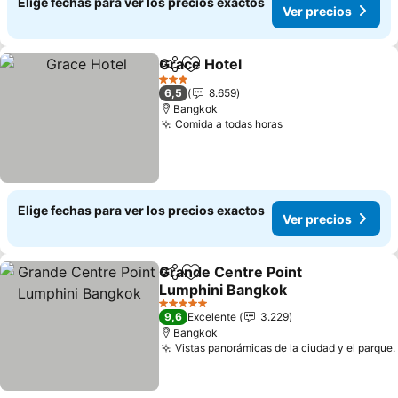
Elige fechas para ver los precios exactos
Ver precios
Grace Hotel
Compartir
Agregar a favoritos
3 Estrellas
6,5
8.659
Bangkok
Comida a todas horas
Elige fechas para ver los precios exactos
Ver precios
Grande Centre Point
Compartir
Agregar a favoritos
Lumphini Bangkok
5 Estrellas
9,6
Excelente
3.229
Bangkok
Vistas panorámicas de la ciudad y el parque.