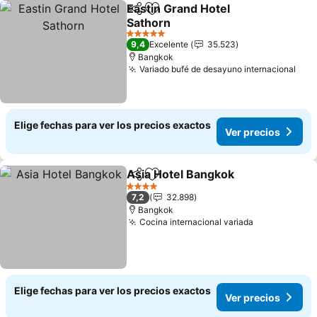
Eastin Grand Hotel
Compartir
Agregar a favoritos
Sathorn
5 Estrellas
9,4
Excelente
35.523
Bangkok
Variado bufé de desayuno internacional
Elige fechas para ver los precios exactos
Ver precios
Asia Hotel Bangkok
Compartir
Agregar a favoritos
4 Estrellas
7,2
32.898
Bangkok
Cocina internacional variada
Elige fechas para ver los precios exactos
Ver precios