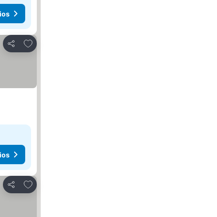
ios
Agregar a favoritos
Compartir
ios
Agregar a favoritos
Compartir