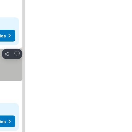
ios
Agregar a favoritos
Compartir
ios