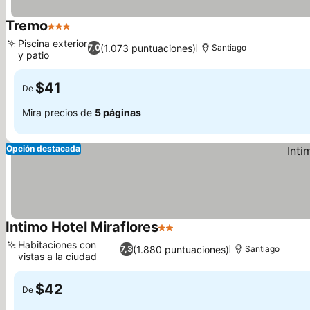
Tremo
3 Estrellas
Piscina exterior
(1.073 puntuaciones)
7,0
Santiago
y patio
$41
De
Mira precios de
5 páginas
Opción destacada
Intimo Hotel Miraflores
2 Estrellas
Habitaciones con
(1.880 puntuaciones)
7,3
Santiago
vistas a la ciudad
$42
De