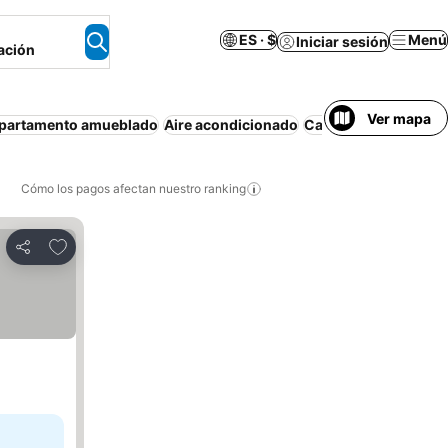
ES · $
Menú
Iniciar sesión
ación
Ver mapa
partamento amueblado
Aire acondicionado
Casa o apartamento 
Cómo los pagos afectan nuestro ranking
Agregar a favoritos
Compartir