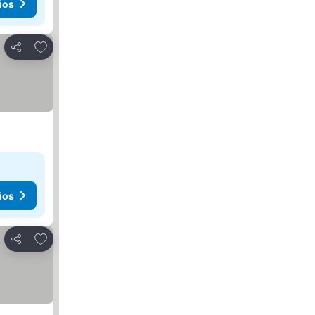
ios
Agregar a favoritos
Compartir
ios
Agregar a favoritos
Compartir