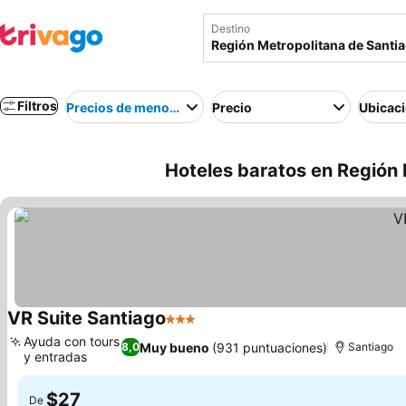
Destino
Filtros
Precios de menor a mayor
Precio
Ubicac
Hoteles baratos en Región 
VR Suite Santiago
3 Estrellas
Ayuda con tours
Muy bueno
(931 puntuaciones)
8,0
Santiago
y entradas
$27
De