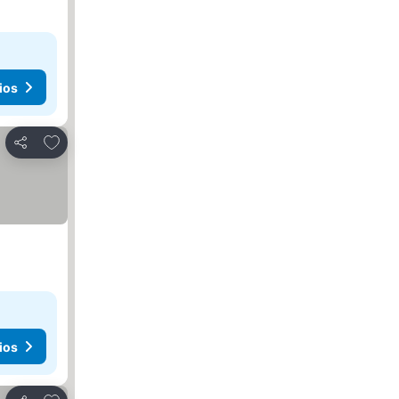
ios
Agregar a favoritos
Compartir
ios