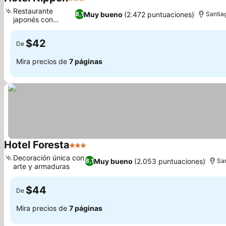
3 Estrellas
Restaurante
Muy bueno
(2.472 puntuaciones)
8,1
Santia
japonés con
tatamis
$42
De
Mira precios de
7 páginas
Hotel Foresta
3 Estrellas
Decoración única con
Muy bueno
(2.053 puntuaciones)
8,1
Sa
arte y armaduras
$44
De
Mira precios de
7 páginas