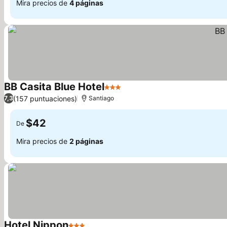
Mira precios de
4 páginas
BB Casita Blue Hotel
3 Estrellas
(157 puntuaciones)
7,3
Santiago
$42
De
Mira precios de
2 páginas
Hotel Nippon