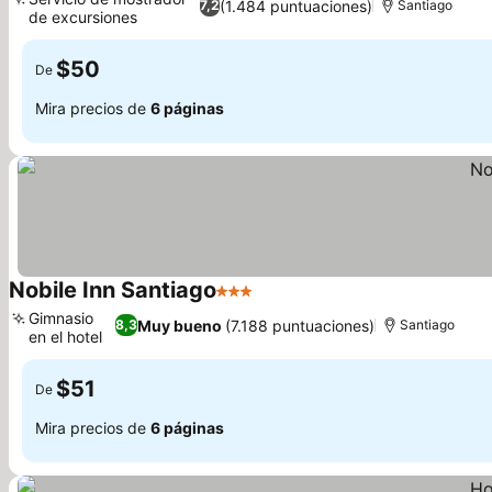
(1.484 puntuaciones)
7,2
Santiago
de excursiones
$50
De
Mira precios de
6 páginas
Nobile Inn Santiago
3 Estrellas
Gimnasio
Muy bueno
(7.188 puntuaciones)
8,3
Santiago
en el hotel
$51
De
Mira precios de
6 páginas