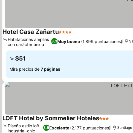
Hotel Casa Zañartu
4 Estrellas
Habitaciones amplias
Muy bueno
(1.899 puntuaciones)
8,3
Sa
con carácter único
$51
De
Mira precios de
7 páginas
LOFT Hotel by Sommelier Hoteles
3 Estrellas
Diseño estilo loft
Excelente
(2.177 puntuaciones)
8,5
Santiago
industrial-chic