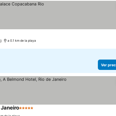
)
a 0.1 km de la playa
Ver prec
 Janeiro
5 Estrellas
km de la playa