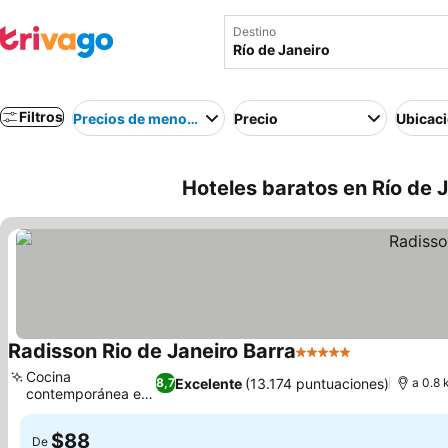
Destino
Filtros
Precios de menor a mayor
Precio
Ubicac
Hoteles baratos en Río de J
Radisson Rio de Janeiro Barra
5 Estrellas
Cocina
Excelente
(13.174 puntuaciones)
8,7
a 0.8 
contemporánea en
Origens
$88
De