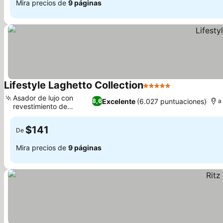
Mira precios de
9 páginas
Lifestyle Laghetto Collection
5 Estrellas
Asador de lujo con
Excelente
(6.027 puntuaciones)
8,6
a
revestimiento de
madera
$141
De
Mira precios de
9 páginas