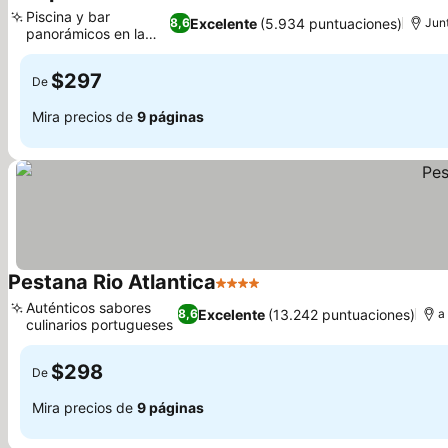
4 Estrellas
Piscina y bar
Excelente
(5.934 puntuaciones)
8,6
Junt
panorámicos en la
azotea
$297
De
Mira precios de
9 páginas
Pestana Rio Atlantica
4 Estrellas
Auténticos sabores
Excelente
(13.242 puntuaciones)
8,6
a
culinarios portugueses
$298
De
Mira precios de
9 páginas