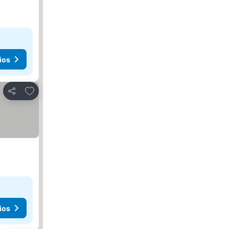
ios
Agregar a favoritos
Compartir
ios