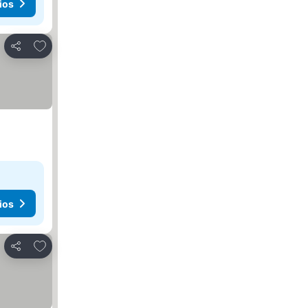
ios
Agregar a favoritos
Compartir
ios
Agregar a favoritos
Compartir