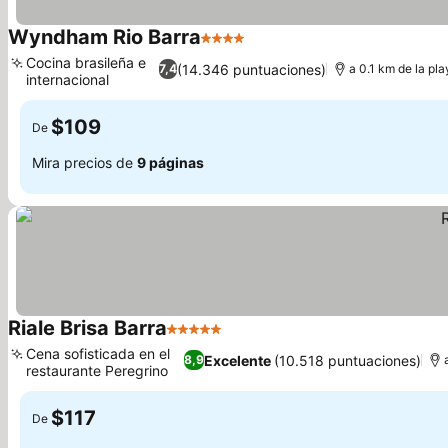
Wyndham Rio Barra
4 Estrellas
Cocina brasileña e
(14.346 puntuaciones)
7,4
a 0.1 km de la pla
internacional
$109
De
Mira precios de
9 páginas
Riale Brisa Barra
5 Estrellas
Cena sofisticada en el
Excelente
(10.518 puntuaciones)
8,9
restaurante Peregrino
$117
De