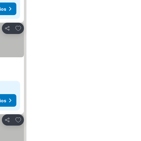
ios
Agregar a favoritos
Compartir
ios
Agregar a favoritos
Compartir