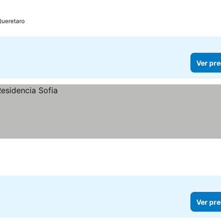
ueretaro
Ver pre
Ver pre