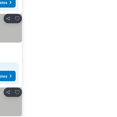
cios
Agregar a favoritos
Compartir
cios
Agregar a favoritos
Compartir