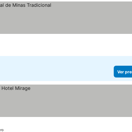
Ver pre
ro