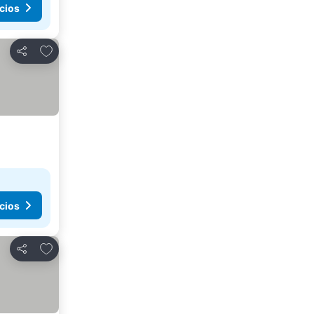
cios
Agregar a favoritos
Compartir
cios
Agregar a favoritos
Compartir