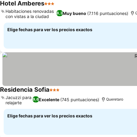
Hotel Amberes
3 Estrellas
Habitaciones renovadas
Muy bueno
(7.116 puntuaciones)
8,3
Q
con vistas a la ciudad
Elige fechas para ver los precios exactos
Residencia Sofia
3 Estrellas
Jacuzzi para
Excelente
(745 puntuaciones)
9,6
Queretaro
relajarte
Elige fechas para ver los precios exactos