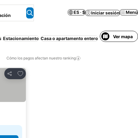
ES · $
Menú
Iniciar sesión
ación
Ver mapa
s
Estacionamiento
Casa o apartamento entero
Familias
Mascotas
Cómo los pagos afectan nuestro ranking
Agregar a favoritos
Compartir