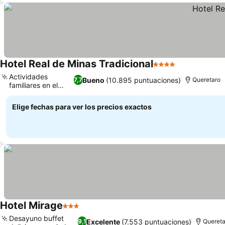
Hotel Real de Minas Tradicional
4 Estrellas
Actividades
Bueno
(10.895 puntuaciones)
7,7
Queretaro
familiares en el
hotel
Elige fechas para ver los precios exactos
Hotel Mirage
3 Estrellas
Desayuno buffet
Excelente
(7.553 puntuaciones)
9,1
Quereta