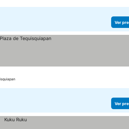
Ver pre
isquiapan
Ver pre