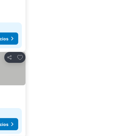
cios
Agregar a favoritos
Compartir
cios