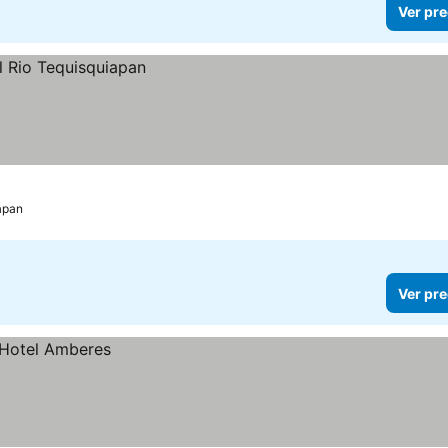
Ver pre
apan
Ver pre