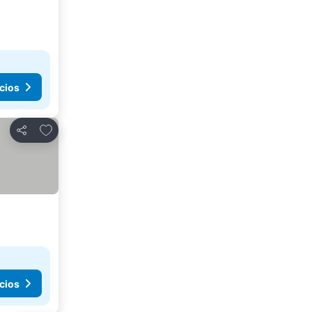
cios
Agregar a favoritos
Compartir
cios