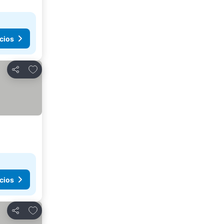
cios
Agregar a favoritos
Compartir
cios
Agregar a favoritos
Compartir