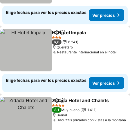
Elige fechas para ver los precios exactos
Ver precios
HI Hotel Impala
Compartir
Agregar a favoritos
3 Estrellas
6,8
6.241
Queretaro
Restaurante internacional en el hotel
Elige fechas para ver los precios exactos
Ver precios
Zidada Hotel and Chalets
Compartir
Agregar a favoritos
4 Estrellas
8,1
Muy bueno
1.411
Bernal
Jacuzzis privados con vistas a la montaña