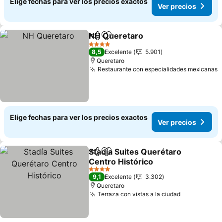
Elige fechas para ver los precios exactos
Ver precios
NH Queretaro
Compartir
Agregar a favoritos
4 Estrellas
8,5
Excelente
5.901
Queretaro
Restaurante con especialidades mexicanas
Elige fechas para ver los precios exactos
Ver precios
Stadía Suites Querétaro
Compartir
Agregar a favoritos
Centro Histórico
4 Estrellas
9,1
Excelente
3.302
Queretaro
Terraza con vistas a la ciudad