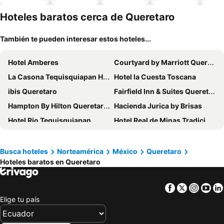
piscina
aceptan
esta
mascotas
mien
Hoteles baratos cerca de Queretaro
También te pueden interesar estos hoteles...
Hotel Amberes
Courtyard by Marriott Queretaro
La Casona Tequisquiapan Hotel & Spa
Hotel la Cuesta Toscana
ibis Queretaro
Fairfield Inn & Suites Queretaro Juriquilla
Hampton By Hilton Queretaro Juriquilla
Hacienda Jurica by Brisas
Hotel Rio Tequisquiapan
Hotel Real de Minas Tradicional
Hotel La Plaza de Tequisquiapan
Kuku Ruku
Mision Grand Juriquilla
Plaza Camelinas Hotel
Busca hoteles
Norteamérica
México
Queretaro
Hoteles baratos en Queretaro
Hotel Flamingo Inn
Hotel Casa de Vino
Villa Florencia
Hotel Crown Victoria
Facebook
Twitter
Insta
Yo
San Juan Park Hotel
Mision Express San Juan del Río
Elige tu país
NH Queretaro
Hotel Hidalgo
Hotel de Piedra
Holiday Inn Queretaro-centro Historico By Ihg