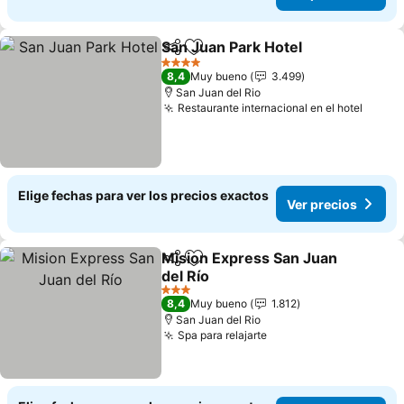
San Juan Park Hotel
Compartir
Agregar a favoritos
4 Estrellas
8,4
Muy bueno
3.499
San Juan del Rio
Restaurante internacional en el hotel
Elige fechas para ver los precios exactos
Ver precios
Mision Express San Juan
Compartir
Agregar a favoritos
del Río
3 Estrellas
8,4
Muy bueno
1.812
San Juan del Rio
Spa para relajarte