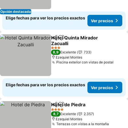
Opción destacada
Elige fechas para ver los precios exactos
Ver precios
Hotel Quinta Mirador
Compartir
Agregar a favoritos
Zacualli
3 Estrellas
8,9
Excelente
733
Ezequiel Montes
Piscina exterior con vistas de postal
Elige fechas para ver los precios exactos
Ver precios
Hotel de Piedra
Compartir
Agregar a favoritos
4 Estrellas
8,7
Excelente
2.357
Ezequiel Montes
Terrazas con vistas a la montaña