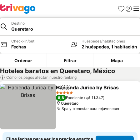
Favoritos
Iniciar 
Me
Destino
Queretaro
Check-in/out
Huéspedes/habitaciones
Fechas
2 huéspedes, 1 habitación
Ordenar
Filtrar
Mapa
Hoteles baratos en Queretaro, México
Cómo los pagos afectan nuestro ranking
Hacienda Jurica by Brisas
Compartir
Agregar a favoritos
5 Estrellas
8,8
Excelente
11.347
Queretaro
Spa y bienestar para rejuvenecer
Elige fechas para ver los precios exactos