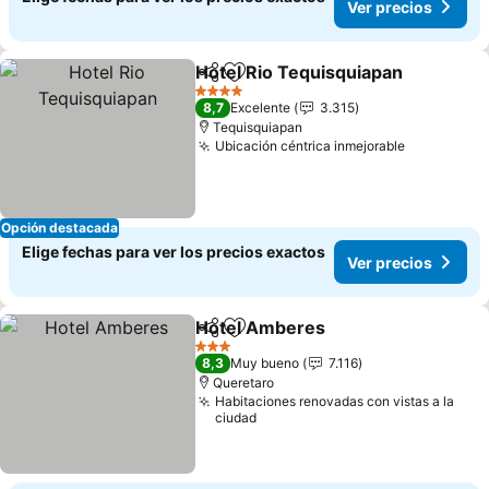
Ver precios
Hotel Rio Tequisquiapan
Compartir
Agregar a favoritos
4 Estrellas
8,7
Excelente
3.315
Tequisquiapan
Ubicación céntrica inmejorable
Opción destacada
Elige fechas para ver los precios exactos
Ver precios
Hotel Amberes
Compartir
Agregar a favoritos
3 Estrellas
8,3
Muy bueno
7.116
Queretaro
Habitaciones renovadas con vistas a la
ciudad