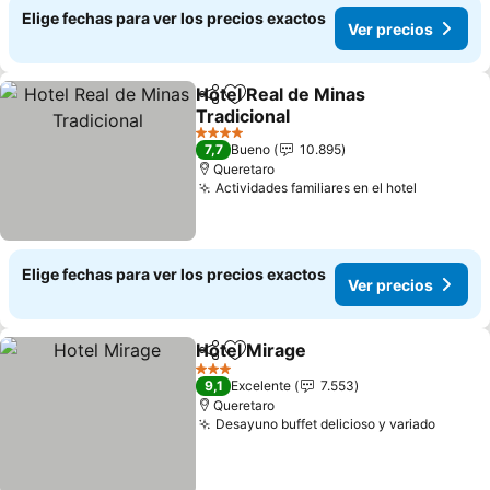
Elige fechas para ver los precios exactos
Ver precios
Hotel Real de Minas
Compartir
Agregar a favoritos
Tradicional
4 Estrellas
7,7
Bueno
10.895
Queretaro
Actividades familiares en el hotel
Elige fechas para ver los precios exactos
Ver precios
Hotel Mirage
Compartir
Agregar a favoritos
3 Estrellas
9,1
Excelente
7.553
Queretaro
Desayuno buffet delicioso y variado