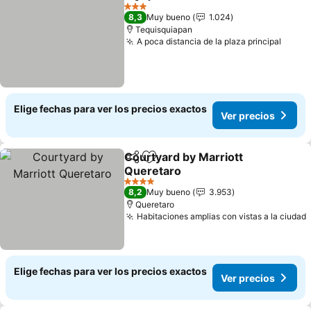
Compartir
Agregar a favoritos
3 Estrellas
8,3
Muy bueno
1.024
Tequisquiapan
A poca distancia de la plaza principal
Elige fechas para ver los precios exactos
Ver precios
Courtyard by Marriott
Compartir
Agregar a favoritos
Queretaro
4 Estrellas
8,2
Muy bueno
3.953
Queretaro
Habitaciones amplias con vistas a la ciudad
Elige fechas para ver los precios exactos
Ver precios