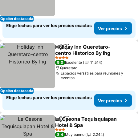
Opción destacada
Elige fechas para ver los precios exactos
Ver precios
Holiday Inn Queretaro-
Compartir
Agregar a favoritos
centro Historico By Ihg
4 Estrellas
9,0
Excelente
11.514
Queretaro
Espacios versátiles para reuniones y
eventos
Opción destacada
Elige fechas para ver los precios exactos
Ver precios
La Casona Tequisquiapan
Compartir
Agregar a favoritos
Hotel & Spa
3 Estrellas
8,4
Muy bueno
2.244