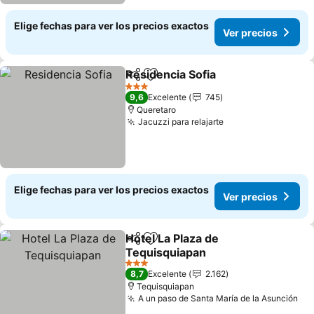
Elige fechas para ver los precios exactos
Ver precios
Residencia Sofia
Compartir
Agregar a favoritos
3 Estrellas
9,6
Excelente
745
Queretaro
Jacuzzi para relajarte
Elige fechas para ver los precios exactos
Ver precios
Hotel La Plaza de
Compartir
Agregar a favoritos
Tequisquiapan
3 Estrellas
8,7
Excelente
2.162
Tequisquiapan
A un paso de Santa María de la Asunción