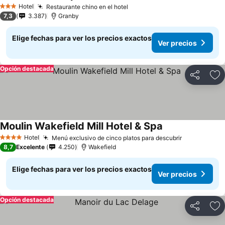
Hotel
Restaurante chino en el hotel
3 Estrellas
7,3
3.387
Granby
Elige fechas para ver los precios exactos
Ver precios
Opción destacada
Compartir
Ag
Moulin Wakefield Mill Hotel & Spa
Hotel
Menú exclusivo de cinco platos para descubrir
4 Estrellas
8,7
Excelente
4.250
Wakefield
Elige fechas para ver los precios exactos
Ver precios
Opción destacada
Compartir
Ag