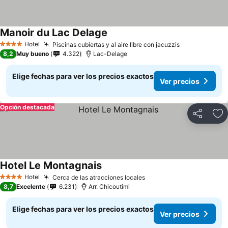
Manoir du Lac Delage
Hotel
Piscinas cubiertas y al aire libre con jacuzzis
4 Estrellas
8,2
Muy bueno
4.322
Lac-Delage
Elige fechas para ver los precios exactos
Ver precios
Opción destacada
Compartir
Ag
Hotel Le Montagnais
Hotel
Cerca de las atracciones locales
4 Estrellas
8,7
Excelente
6.231
Arr. Chicoutimi
Elige fechas para ver los precios exactos
Ver precios