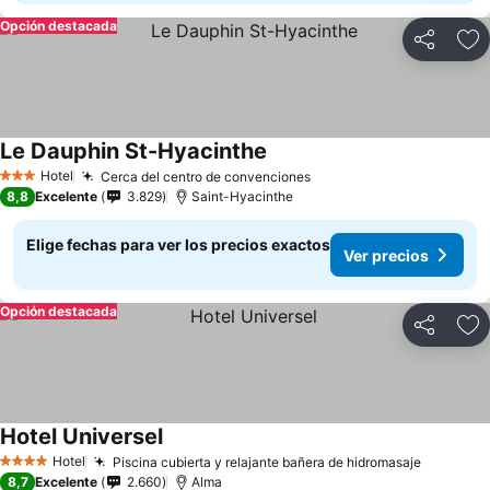
Opción destacada
Compartir
Ag
Le Dauphin St-Hyacinthe
Hotel
Cerca del centro de convenciones
3 Estrellas
8,8
Excelente
3.829
Saint-Hyacinthe
Elige fechas para ver los precios exactos
Ver precios
Opción destacada
Compartir
Ag
Hotel Universel
Hotel
Piscina cubierta y relajante bañera de hidromasaje
4 Estrellas
8,7
Excelente
2.660
Alma