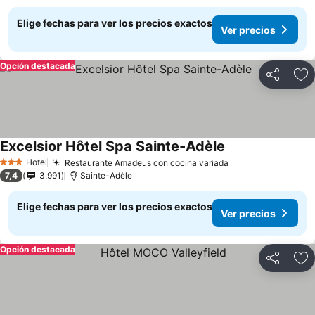
Elige fechas para ver los precios exactos
Ver precios
Opción destacada
Compartir
Ag
Excelsior Hôtel Spa Sainte-Adèle
Hotel
Restaurante Amadeus con cocina variada
3 Estrellas
7,4
3.991
Sainte-Adèle
Elige fechas para ver los precios exactos
Ver precios
Opción destacada
Compartir
Ag