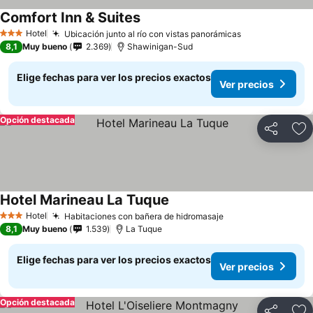
Comfort Inn & Suites
Hotel
Ubicación junto al río con vistas panorámicas
3 Estrellas
8,1
Muy bueno
2.369
Shawinigan-Sud
Elige fechas para ver los precios exactos
Ver precios
Opción destacada
Compartir
Ag
Hotel Marineau La Tuque
Hotel
Habitaciones con bañera de hidromasaje
3 Estrellas
8,1
Muy bueno
1.539
La Tuque
Elige fechas para ver los precios exactos
Ver precios
Opción destacada