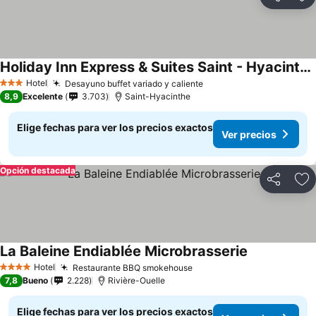
Compartir
Ag
Holiday Inn Express & Suites Saint - Hyacinthe By Ihg
Hotel
Desayuno buffet variado y caliente
3 Estrellas
8,9
Excelente
3.703
Saint-Hyacinthe
Elige fechas para ver los precios exactos
Ver precios
Opción destacada
Compartir
Ag
La Baleine Endiablée Microbrasserie
Hotel
Restaurante BBQ smokehouse
4 Estrellas
7,8
Bueno
2.228
Rivière-Ouelle
Elige fechas para ver los precios exactos