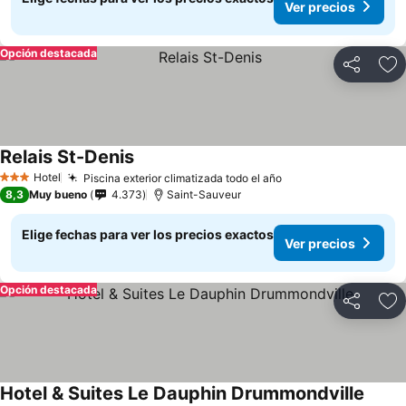
Ver precios
Opción destacada
Compartir
Ag
Relais St-Denis
Hotel
Piscina exterior climatizada todo el año
3 Estrellas
8,3
Muy bueno
4.373
Saint-Sauveur
Elige fechas para ver los precios exactos
Ver precios
Opción destacada
Compartir
Ag
Hotel & Suites Le Dauphin Drummondville