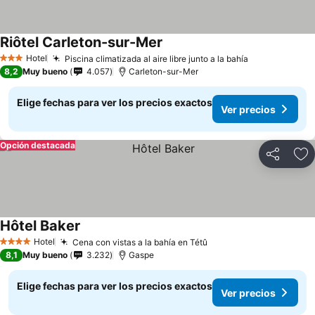
Riôtel Carleton-sur-Mer
Hotel
Piscina climatizada al aire libre junto a la bahía
3 Estrellas
8,2
Muy bueno
4.057
Carleton-sur-Mer
Elige fechas para ver los precios exactos
Ver precios
Opción destacada
Compartir
Ag
Hôtel Baker
Hotel
Cena con vistas a la bahía en Tétû
4 Estrellas
8,1
Muy bueno
3.232
Gaspe
Elige fechas para ver los precios exactos
Ver precios