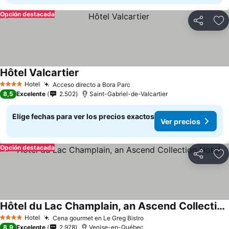
Opción destacada
Compartir
Ag
Hôtel Valcartier
Hotel
Acceso directo a Bora Parc
4 Estrellas
8,5
Excelente
2.502
Saint-Gabriel-de-Valcartier
Elige fechas para ver los precios exactos
Ver precios
Opción destacada
Compartir
Ag
Hôtel du Lac Champlain, an Ascend Collection Hotel
Hotel
Cena gourmet en Le Greg Bistro
4 Estrellas
8,9
Excelente
2.978
Venise-en-Québec