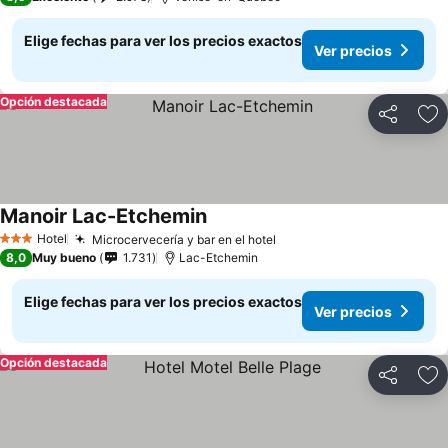
Elige fechas para ver los precios exactos
Ver precios
Opción destacada
Compartir
Ag
Manoir Lac-Etchemin
Hotel
Microcervecería y bar en el hotel
3 Estrellas
8,0
Muy bueno
1.731
Lac-Etchemin
Elige fechas para ver los precios exactos
Ver precios
Opción destacada
Compartir
Ag