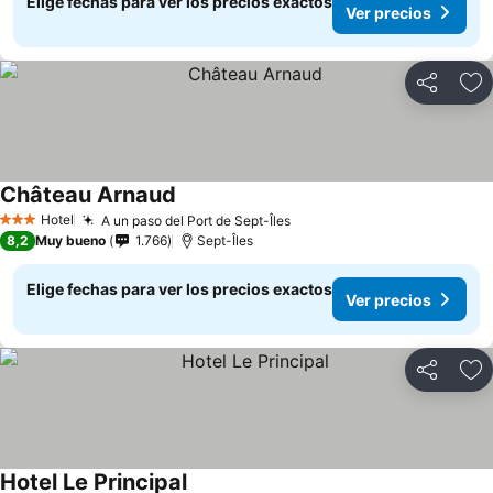
Elige fechas para ver los precios exactos
Ver precios
Compartir
Ag
Château Arnaud
Hotel
A un paso del Port de Sept-Îles
3 Estrellas
8,2
Muy bueno
1.766
Sept-Îles
Elige fechas para ver los precios exactos
Ver precios
Compartir
Ag
Hotel Le Principal