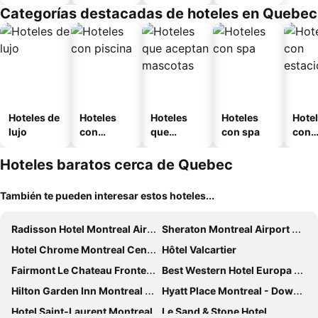
Categorías destacadas de hoteles en Quebec
Hoteles de
Hoteles
Hoteles
Hoteles
Hote
lujo
con
que
con spa
con
piscina
aceptan
esta
mascotas
mien
Hoteles baratos cerca de Quebec
También te pueden interesar estos hoteles...
Radisson Hotel Montreal Airport
Sheraton Montreal Airport Hotel
Hotel Chrome Montreal Centre-Ville
Hôtel Valcartier
Fairmont Le Chateau Frontenac
Best Western Hotel Europa Montreal Downtown
Hilton Garden Inn Montreal Centre-Ville
Hyatt Place Montreal - Downtown
Hotel Saint-Laurent Montreal
Le Sand & Stone Hotel