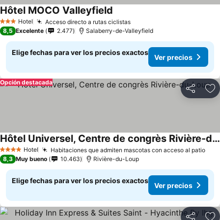
Hôtel MOCO Valleyfield
Hotel
Acceso directo a rutas ciclistas
3 Estrellas
8,5
Excelente
2.477
Salaberry-de-Valleyfield
Elige fechas para ver los precios exactos
Ver precios
Opción destacada
Compartir
Ag
Hôtel Universel, Centre de congrès Rivière-du-Loup
Hotel
Habitaciones que admiten mascotas con acceso al patio
4 Estrellas
8,3
Muy bueno
10.463
Rivière-du-Loup
Elige fechas para ver los precios exactos
Ver precios