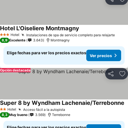
Compartir
Ag
Hotel L'Oiseliere Montmagny
Hotel
Instalaciones de spa de servicio completo para relajarte
3 Estrellas
8,9
Excelente
3.643
Montmagny
Elige fechas para ver los precios exactos
Ver precios
Opción destacada
Compartir
Ag
Super 8 by Wyndham Lachenaie/Terrebonne
Hotel
Acceso fácil a la autopista
2 Estrellas
8,3
Muy bueno
3.569
Terrebonne
Elige fechas para ver los precios exactos