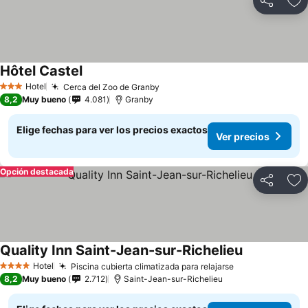
Compartir
Ag
Hôtel Castel
Hotel
Cerca del Zoo de Granby
3 Estrellas
8,2
Muy bueno
4.081
Granby
Elige fechas para ver los precios exactos
Ver precios
Opción destacada
Compartir
Ag
Quality Inn Saint-Jean-sur-Richelieu
Hotel
Piscina cubierta climatizada para relajarse
4 Estrellas
8,2
Muy bueno
2.712
Saint-Jean-sur-Richelieu