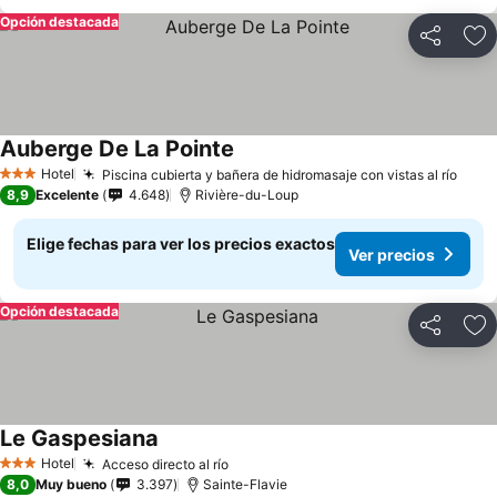
Opción destacada
Compartir
Ag
Auberge De La Pointe
Hotel
Piscina cubierta y bañera de hidromasaje con vistas al río
3 Estrellas
8,9
Excelente
4.648
Rivière-du-Loup
Elige fechas para ver los precios exactos
Ver precios
Opción destacada
Compartir
Ag
Le Gaspesiana
Hotel
Acceso directo al río
3 Estrellas
8,0
Muy bueno
3.397
Sainte-Flavie