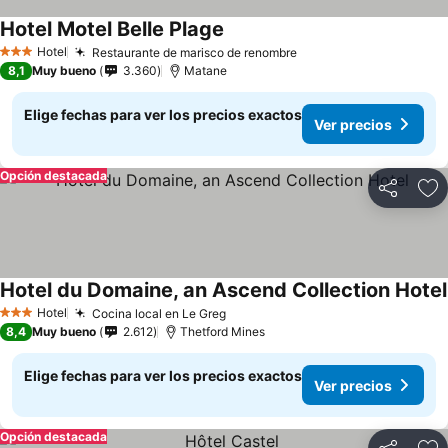
Hotel Motel Belle Plage
Hotel
Restaurante de marisco de renombre
3 Estrellas
8,1
Muy bueno
3.360
Matane
Elige fechas para ver los precios exactos
Ver precios
Opción destacada
Compartir
Ag
Hotel du Domaine, an Ascend Collection Hotel
Hotel
Cocina local en Le Greg
3 Estrellas
8,4
Muy bueno
2.612
Thetford Mines
Elige fechas para ver los precios exactos
Ver precios
Opción destacada