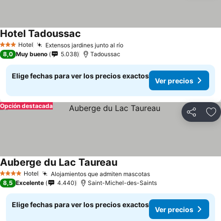
Hotel Tadoussac
Hotel
Extensos jardines junto al río
3 Estrellas
8,0
Muy bueno
5.038
Tadoussac
Elige fechas para ver los precios exactos
Ver precios
Opción destacada
Compartir
Ag
Auberge du Lac Taureau
Hotel
Alojamientos que admiten mascotas
4 Estrellas
8,5
Excelente
4.440
Saint-Michel-des-Saints
Elige fechas para ver los precios exactos
Ver precios