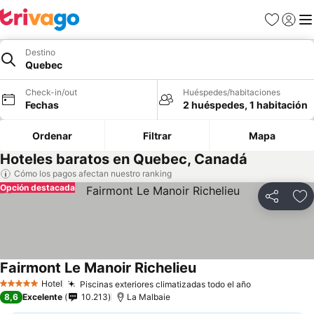
Favoritos
Iniciar 
Me
Destino
Quebec
Check-in/out
Huéspedes/habitaciones
Fechas
2 huéspedes, 1 habitación
Ordenar
Filtrar
Mapa
Hoteles baratos en Quebec, Canadá
Cómo los pagos afectan nuestro ranking
Opción destacada
Compartir
Ag
Fairmont Le Manoir Richelieu
Hotel
Piscinas exteriores climatizadas todo el año
5 Estrellas
8,6
Excelente
10.213
La Malbaie