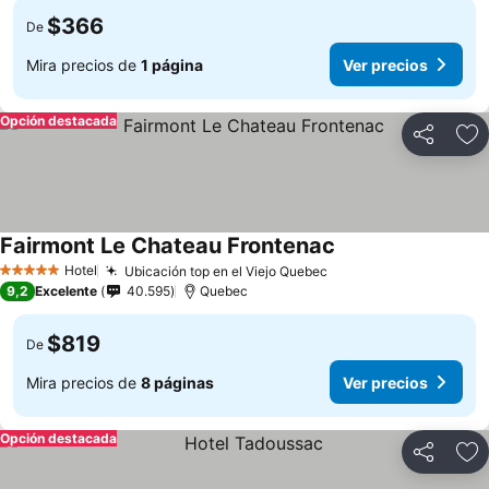
$366
De
Mira precios de
1 página
Ver precios
Opción destacada
Compartir
Ag
Fairmont Le Chateau Frontenac
Hotel
Ubicación top en el Viejo Quebec
5 Estrellas
9,2
Excelente
40.595
Quebec
$819
De
Mira precios de
8 páginas
Ver precios
Opción destacada
Compartir
Ag