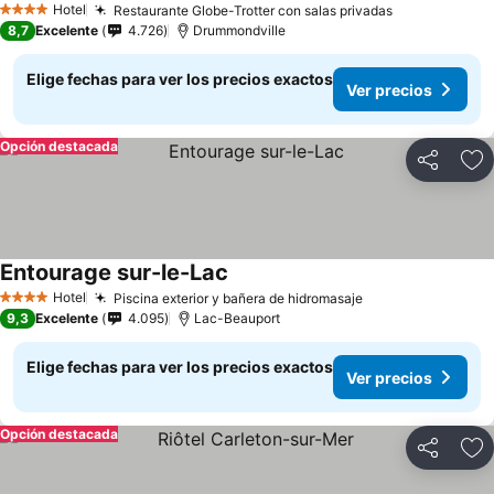
Hotel
Restaurante Globe-Trotter con salas privadas
4 Estrellas
8,7
Excelente
4.726
Drummondville
Elige fechas para ver los precios exactos
Ver precios
Opción destacada
Compartir
Ag
Entourage sur-le-Lac
Hotel
Piscina exterior y bañera de hidromasaje
4 Estrellas
9,3
Excelente
4.095
Lac-Beauport
Elige fechas para ver los precios exactos
Ver precios
Opción destacada
Compartir
Ag