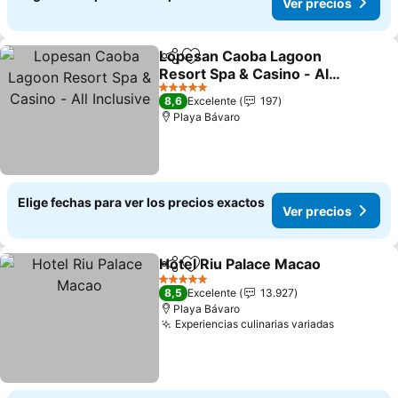
Ver precios
Lopesan Caoba Lagoon
Compartir
Agregar a favoritos
Resort Spa & Casino - All
Inclusive
Ver precios
5 Estrellas
8,6
Excelente
197
Playa Bávaro
Elige fechas para ver los precios exactos
Ver precios
Hotel Riu Palace Macao
Compartir
Agregar a favoritos
Ver
5 Estrellas
8,5
Excelente
13.927
Playa Bávaro
Experiencias culinarias variadas
Ver preci