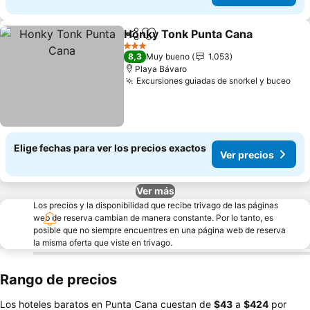
Honky Tonk Punta Cana
Compartir
Agregar a favoritos
Ve
3 Estrellas
8,3
Muy bueno
1.053
Playa Bávaro
Excursiones guiadas de snorkel y buceo
Ver
Elige fechas para ver los precios exactos
Ver precios
Ver más
Los precios y la disponibilidad que recibe trivago de las páginas
web de reserva cambian de manera constante. Por lo tanto, es
posible que no siempre encuentres en una página web de reserva
la misma oferta que viste en trivago.
Rango de precios
Los hoteles baratos en Punta Cana cuestan de
‎$43
a
‎$424
por