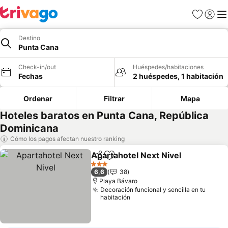
Favoritos
Iniciar 
Me
Destino
Punta Cana
Check-in/out
Huéspedes/habitaciones
Fechas
2 huéspedes, 1 habitación
Ordenar
Filtrar
Mapa
Hoteles baratos en Punta Cana, República
Dominicana
Cómo los pagos afectan nuestro ranking
Apartahotel Next Nivel
Compartir
Agregar a favoritos
Ver
3 Estrellas
6,6
38
Playa Bávaro
Decoración funcional y sencilla en tu
habitación