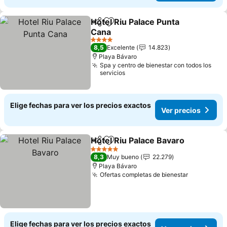
Hotel Riu Palace Punta
Compartir
Agregar a favoritos
Cana
Ver precios
4 Estrellas
8,5
Excelente
14.823
Playa Bávaro
Spa y centro de bienestar con todos los
servicios
Elige fechas para ver los precios exactos
Ver precios
Hotel Riu Palace Bavaro
Compartir
Agregar a favoritos
Ve
5 Estrellas
8,3
Muy bueno
22.279
Playa Bávaro
Ofertas completas de bienestar
Ver preci
Elige fechas para ver los precios exactos