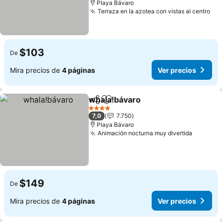
Playa Bávaro
Terraza en la azotea con vistas al centro
Ver
$103
De
Mira precios de
4 páginas
Ver precios
whala!bávaro
Compartir
Agregar a favoritos
Ver precios
4 Estrellas
7,0
7.750
Playa Bávaro
Animación nocturna muy divertida
Ver pre
$149
De
Mira precios de
4 páginas
Ver precios