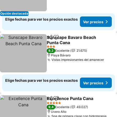
Opción destacada
Elige fechas para ver los precios exactos
Ver precios
Sunscape Bavaro Beach
Compartir
Agregar a favoritos
Punta Cana
Ver precios
3 Estrellas
9,2
Excelente
21.675
Playa Bávaro
Vistas impresionantes del amanecer
Ver pr
Elige fechas para ver los precios exactos
Ver precios
Excellence Punta Cana
Compartir
Agregar a favoritos
Ver
5 Estrellas
9,4
Excelente
49.027
Uvero Alto
Spa de primera clase con hidroterapia