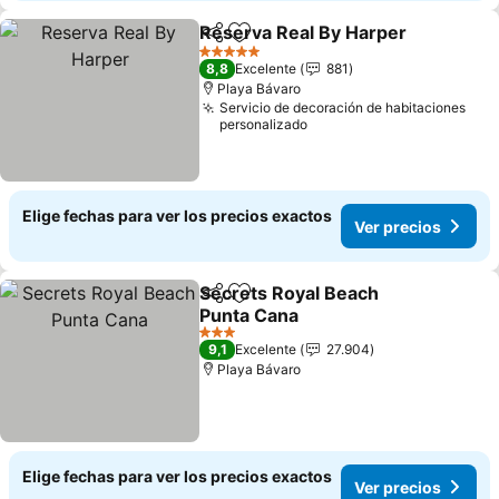
Reserva Real By Harper
Compartir
Agregar a favoritos
Ve
5 Estrellas
8,8
Excelente
881
Playa Bávaro
Servicio de decoración de habitaciones
personalizado
Elige fechas para ver los precios exactos
Ver precios
Secrets Royal Beach
Compartir
Agregar a favoritos
Punta Cana
Ver precios
3 Estrellas
9,1
Excelente
27.904
Playa Bávaro
Elige fechas para ver los precios exactos
Ver precios