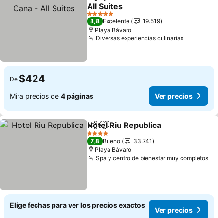
Compartir
Agregar a favoritos
All Suites
Ver precios
5 Estrellas
8,8
Excelente
19.519
Playa Bávaro
Diversas experiencias culinarias
Ver preci
$424
De
Mira precios de
4 páginas
Ver precios
Hotel Riu Republica
Compartir
Agregar a favoritos
Ver pr
4 Estrellas
7,8
Bueno
33.741
Playa Bávaro
Spa y centro de bienestar muy completos
Ve
Elige fechas para ver los precios exactos
Ver precios