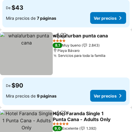
$43
De
Mira precios de
7 páginas
Ver precios
whala!urban punta cana
Compartir
Agregar a favoritos
Ve
4 Estrellas
8,1
Muy bueno
2.843
Playa Bávaro
Servicios para toda la familia
Ver precios
$90
De
Mira precios de
9 páginas
Ver precios
Hotel Faranda Single 1
Compartir
Agregar a favoritos
Punta Cana - Adults Only
Ver precios
5 Estrellas
9,0
Excelente
1.392