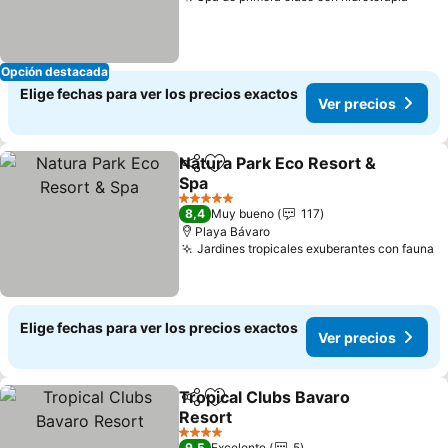
Ver p
Opción destacada
Elige fechas para ver los precios exactos
Ver precios
Natura Park Eco Resort &
Compartir
Agregar a favoritos
Spa
Ver precios
5 Estrellas
8,4
Muy bueno
117
Playa Bávaro
Jardines tropicales exuberantes con fauna
V
Elige fechas para ver los precios exactos
Ver precios
Tropical Clubs Bavaro
Compartir
Agregar a favoritos
Resort
Ver precios
4 Estrellas
9,5
Excelente
5