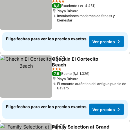
Ver precios
4 Estrellas
8,8
Excelente
4.451
Playa Bávaro
Instalaciones modernas de fitness y
bienestar
Elige fechas para ver los precios exactos
Ver precios
Checkin El Cortecito
Compartir
Agregar a favoritos
Beach
Ver precios
3 Estrellas
7,5
Bueno
1.326
Playa Bávaro
El encanto auténtico del antiguo pueblo de
Bávaro
Elige fechas para ver los precios exactos
Ver precios
Family Selection at Grand
Compartir
Agregar a favoritos