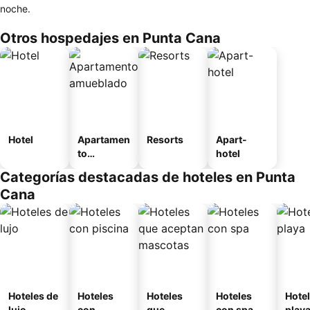
noche.
Otros hospedajes en Punta Cana
Hotel
Apartamen
Resorts
Apart-
to
hotel
amueblad
Categorías destacadas de hoteles en Punta
o
Cana
Hoteles de
Hoteles
Hoteles
Hoteles
Hotel
lujo
con
que
con spa
play