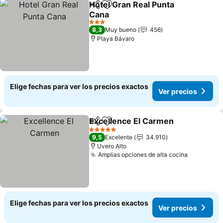
Hotel Gran Real Punta
Compartir
Agregar a favoritos
Cana
Ver precios
3 Estrellas
8,3
Muy bueno
456
Playa Bávaro
Elige fechas para ver los precios exactos
Ver precios
Excellence El Carmen
Compartir
Agregar a favoritos
Ver 
5 Estrellas
9,5
Excelente
34.910
Uvero Alto
Amplias opciones de alta cocina
Ver preci
Elige fechas para ver los precios exactos
Ver precios