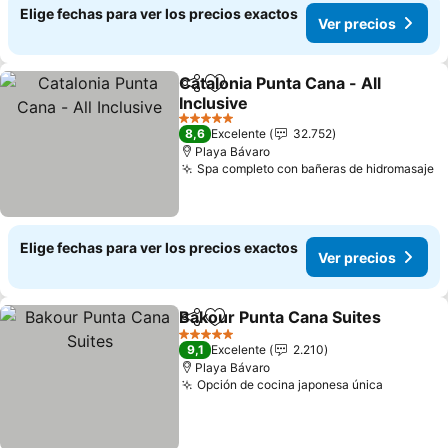
Elige fechas para ver los precios exactos
Ver precios
Catalonia Punta Cana - All
Compartir
Agregar a favoritos
Inclusive
Ver precios
5 Estrellas
8,6
Excelente
32.752
Playa Bávaro
Spa completo con bañeras de hidromasaje
V
Elige fechas para ver los precios exactos
Ver precios
Bakour Punta Cana Suites
Compartir
Agregar a favoritos
5 Estrellas
9,1
Excelente
2.210
Playa Bávaro
Opción de cocina japonesa única
Ver prec