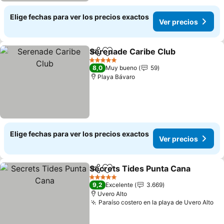
Elige fechas para ver los precios exactos
Ver precios
Serenade Caribe Club
Compartir
Agregar a favoritos
Ver 
5 Estrellas
8,0
Muy bueno
59
Playa Bávaro
Elige fechas para ver los precios exactos
Ver precios
Secrets Tides Punta Cana
Compartir
Agregar a favoritos
5 Estrellas
9,2
Excelente
3.669
Uvero Alto
Paraíso costero en la playa de Uvero Alto
Ve