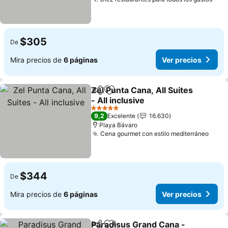
Ver 
$305
De
Mira precios de
6 páginas
Ver precios
Zel Punta Cana, All Suites
Compartir
Agregar a favoritos
- All inclusive
Ver precios
5 Estrellas
9,2
Excelente
16.630
Playa Bávaro
Cena gourmet con estilo mediterráneo
Ver 
$344
De
Mira precios de
6 páginas
Ver precios
Paradisus Grand Cana -