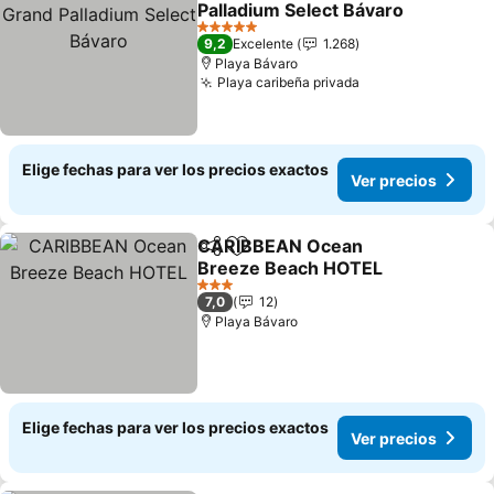
Palladium Select Bávaro
Ver precios
5 Estrellas
9,2
Excelente
1.268
Playa Bávaro
Playa caribeña privada
Ver precios
Elige fechas para ver los precios exactos
Ver precios
CARIBBEAN Ocean
Compartir
Agregar a favoritos
Breeze Beach HOTEL
Ver precios
3 Estrellas
7,0
12
Playa Bávaro
Elige fechas para ver los precios exactos
Ver precios