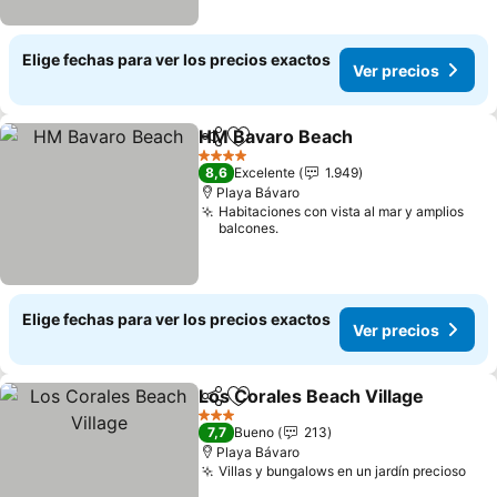
Elige fechas para ver los precios exactos
Ver precios
HM Bavaro Beach
Compartir
Agregar a favoritos
Ver prec
4 Estrellas
8,6
Excelente
1.949
Playa Bávaro
Habitaciones con vista al mar y amplios
balcones.
Elige fechas para ver los precios exactos
Ver precios
Los Corales Beach Village
Compartir
Agregar a favoritos
3 Estrellas
7,7
Bueno
213
Playa Bávaro
Villas y bungalows en un jardín precioso
Ver