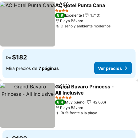
AC Hotel Punta Cana
Compartir
Agregar a favoritos
Ver p
4 Estrellas
8,9
Excelente
1.710
Playa Bávaro
Diseño y ambiente modernos
Ver precios
$182
De
Mira precios de
7 páginas
Ver precios
Grand Bavaro Princess -
Compartir
Agregar a favoritos
All Inclusive
Ver precios
5 Estrellas
8,4
Muy bueno
42.666
Playa Bávaro
Bufé frente a la playa
Ver precios