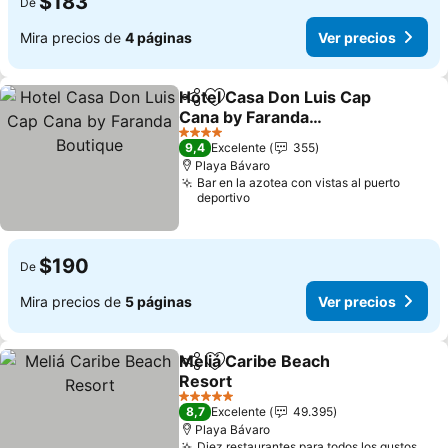
$183
De
Mira precios de
4 páginas
Ver precios
Hotel Casa Don Luis Cap
Compartir
Agregar a favoritos
Cana by Faranda
Boutique
Ver precios
4 Estrellas
9,4
Excelente
355
Playa Bávaro
Bar en la azotea con vistas al puerto
deportivo
$190
De
Mira precios de
5 páginas
Ver precios
Meliá Caribe Beach
Compartir
Agregar a favoritos
Resort
Ver precios
5 Estrellas
8,7
Excelente
49.395
Playa Bávaro
Diez restaurantes para todos los gustos