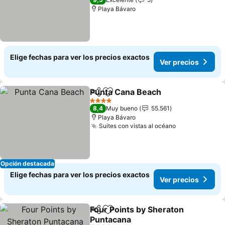
Playa Bávaro
Elige fechas para ver los precios exactos
Ver precios
Punta Cana Beach
Compartir
Agregar a favoritos
Ver prec
4 Estrellas
8,4
Muy bueno
55.561
Playa Bávaro
Suites con vistas al océano
Ver precios
Opción destacada
Elige fechas para ver los precios exactos
Ver precios
Four Points by Sheraton
Compartir
Agregar a favoritos
Puntacana