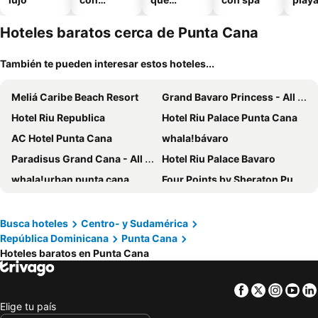
piscina
aceptan
mascotas
Hoteles baratos cerca de Punta Cana
También te pueden interesar estos hoteles...
Meliá Caribe Beach Resort
Grand Bavaro Princess - All Inclusive
Hotel Riu Republica
Hotel Riu Palace Punta Cana
AC Hotel Punta Cana
whala!bávaro
Paradisus Grand Cana - All Suites
Hotel Riu Palace Bavaro
whala!urban punta cana
Four Points by Sheraton Puntacana
Checkin El Cortecito Beach
Los Corales Beach Village
Excellence Punta Cana
Reserva Real By Harper
Busca hoteles
Centro- y Sudamérica
República Dominicana
Punta Cana
HM Bavaro Beach
Checkin El Cortecito
Hoteles baratos en Punta Cana
Hotel Cortecito Inn Bavaro
Secrets Tides Punta Cana
Hotel Faranda Single 1 Punta Cana - Adults Only
My Home Hotel Punta Cana
Facebook
Twitter
Insta
Yo
Hotel Las Rosas de Punta Cana
Hotel Maracas Punta Cana
Elige tu país