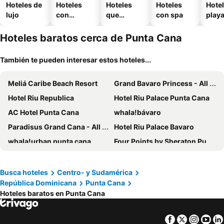
Hoteles de
Hoteles
Hoteles
Hoteles
Hotel
lujo
con
que
con spa
play
piscina
aceptan
mascotas
Hoteles baratos cerca de Punta Cana
También te pueden interesar estos hoteles...
Meliá Caribe Beach Resort
Grand Bavaro Princess - All Inclusive
Hotel Riu Republica
Hotel Riu Palace Punta Cana
AC Hotel Punta Cana
whala!bávaro
Paradisus Grand Cana - All Suites
Hotel Riu Palace Bavaro
whala!urban punta cana
Four Points by Sheraton Puntacana
Checkin El Cortecito Beach
Los Corales Beach Village
Excellence Punta Cana
Reserva Real By Harper
Busca hoteles
Centro- y Sudamérica
República Dominicana
Punta Cana
HM Bavaro Beach
Checkin El Cortecito
Hoteles baratos en Punta Cana
Hotel Cortecito Inn Bavaro
Breathless Punta Cana Resort & Spa
Secrets Tides Punta Cana
Hotel Faranda Single 1 Punta Cana - Adults Only
Facebook
Twitter
Insta
Yo