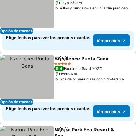
Playa Bávaro
Villas y bungalows en un jardín precioso
Ver
Opción destacada
Elige fechas para ver los precios exactos
Ver precios
Excellence Punta Cana
Compartir
Agregar a favoritos
Ver
5 Estrellas
9,4
Excelente
49.027
Uvero Alto
Spa de primera clase con hidroterapia
Ver p
Opción destacada
Elige fechas para ver los precios exactos
Ver precios
Natura Park Eco Resort &
Compartir
Agregar a favoritos
Spa