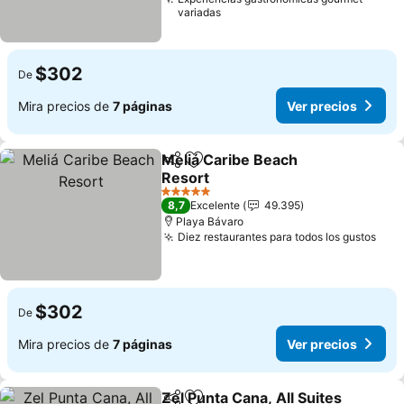
variadas
$302
De
Mira precios de
7 páginas
Ver precios
Meliá Caribe Beach
Compartir
Agregar a favoritos
Resort
Ver precios
5 Estrellas
8,7
Excelente
49.395
Playa Bávaro
Diez restaurantes para todos los gustos
Ver 
$302
De
Mira precios de
7 páginas
Ver precios
Zel Punta Cana, All Suites