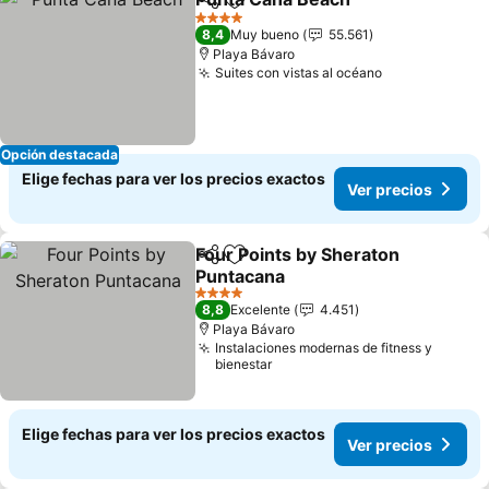
Compartir
Agregar a favoritos
Ver prec
4 Estrellas
8,4
Muy bueno
55.561
Playa Bávaro
Suites con vistas al océano
Ver precios
Opción destacada
Elige fechas para ver los precios exactos
Ver precios
Four Points by Sheraton
Compartir
Agregar a favoritos
Puntacana
Ver precios
4 Estrellas
8,8
Excelente
4.451
Playa Bávaro
Instalaciones modernas de fitness y
bienestar
Elige fechas para ver los precios exactos
Ver precios