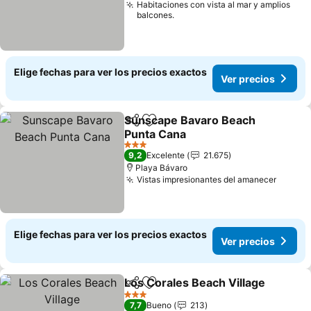
Habitaciones con vista al mar y amplios
balcones.
Elige fechas para ver los precios exactos
Ver precios
Sunscape Bavaro Beach
Compartir
Agregar a favoritos
Punta Cana
Ver precios
3 Estrellas
9,2
Excelente
21.675
Playa Bávaro
Vistas impresionantes del amanecer
Ver pr
Elige fechas para ver los precios exactos
Ver precios
Los Corales Beach Village
Compartir
Agregar a favoritos
3 Estrellas
7,7
Bueno
213