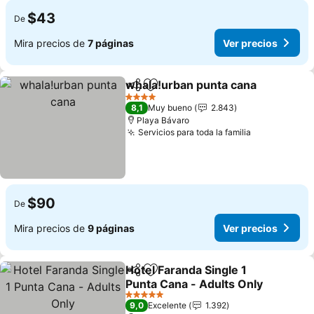
$43
De
Mira precios de
7 páginas
Ver precios
whala!urban punta cana
Compartir
Agregar a favoritos
Ve
4 Estrellas
8,1
Muy bueno
2.843
Playa Bávaro
Servicios para toda la familia
Ver precios
$90
De
Mira precios de
9 páginas
Ver precios
Hotel Faranda Single 1
Compartir
Agregar a favoritos
Punta Cana - Adults Only
Ver precios
5 Estrellas
9,0
Excelente
1.392