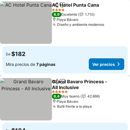
AC Hotel Punta Cana
Compartir
Agregar a favoritos
Ver p
4 Estrellas
8,9
Excelente
1.710
Playa Bávaro
Diseño y ambiente modernos
Ver precios
$182
De
Mira precios de
7 páginas
Ver precios
Grand Bavaro Princess -
Compartir
Agregar a favoritos
All Inclusive
Ver precios
5 Estrellas
8,4
Muy bueno
42.666
Playa Bávaro
Bufé frente a la playa
Ver precios