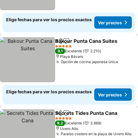
Elige fechas para ver los precios exactos
Ver precios
Bakour Punta Cana Suites
Compartir
Agregar a favoritos
5 Estrellas
9,1
Excelente
2.210
Playa Bávaro
Opción de cocina japonesa única
Ver prec
Elige fechas para ver los precios exactos
Ver precios
Secrets Tides Punta Cana
Compartir
Agregar a favoritos
5 Estrellas
9,2
Excelente
3.669
Uvero Alto
Paraíso costero en la playa de Uvero Alto
Ve