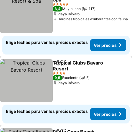
Ver precios
5 Estrellas
8,4
Muy bueno
117
Playa Bávaro
Jardines tropicales exuberantes con fauna
V
Elige fechas para ver los precios exactos
Ver precios
Tropical Clubs Bavaro
Compartir
Agregar a favoritos
Resort
Ver precios
4 Estrellas
9,5
Excelente
5
Playa Bávaro
Elige fechas para ver los precios exactos
Ver precios
Punta Cana Beach