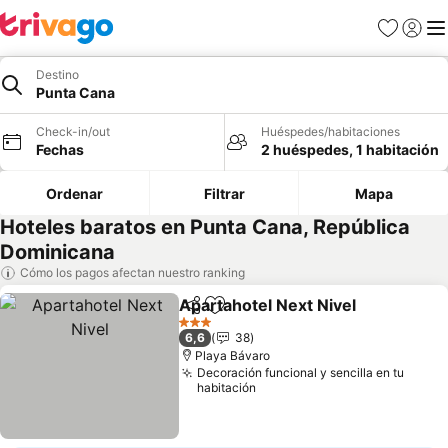
Favoritos
Iniciar 
Me
Destino
Punta Cana
Check-in/out
Huéspedes/habitaciones
Fechas
2 huéspedes, 1 habitación
Ordenar
Filtrar
Mapa
Hoteles baratos en Punta Cana, República
Dominicana
Cómo los pagos afectan nuestro ranking
Apartahotel Next Nivel
Compartir
Agregar a favoritos
Ver
3 Estrellas
6,6
38
Playa Bávaro
Decoración funcional y sencilla en tu
habitación