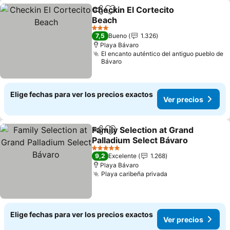
Checkin El Cortecito
Compartir
Agregar a favoritos
Beach
Ver precios
3 Estrellas
7,5
Bueno
1.326
Playa Bávaro
El encanto auténtico del antiguo pueblo de
Bávaro
Elige fechas para ver los precios exactos
Ver precios
Family Selection at Grand
Compartir
Agregar a favoritos
Palladium Select Bávaro
Ver precios
5 Estrellas
9,2
Excelente
1.268
Playa Bávaro
Playa caribeña privada
Ver precios
Elige fechas para ver los precios exactos
Ver precios