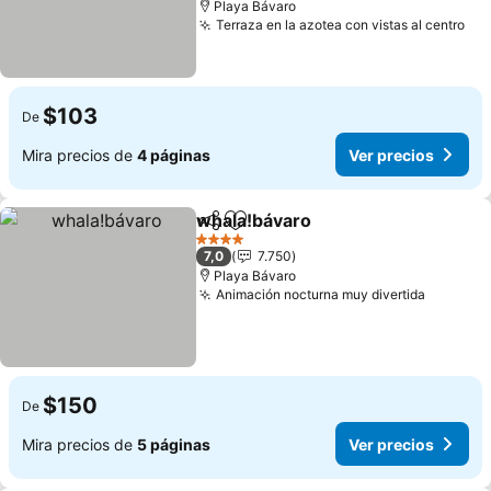
Playa Bávaro
Terraza en la azotea con vistas al centro
Ver
$103
De
Mira precios de
4 páginas
Ver precios
whala!bávaro
Compartir
Agregar a favoritos
Ver precios
4 Estrellas
7,0
7.750
Playa Bávaro
Animación nocturna muy divertida
Ver pre
$150
De
Mira precios de
5 páginas
Ver precios