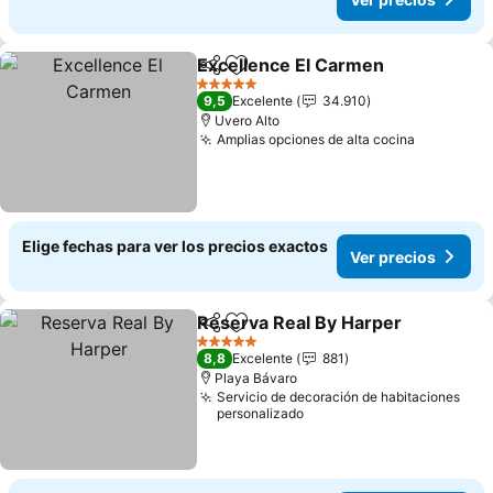
Excellence El Carmen
Compartir
Agregar a favoritos
Ver 
5 Estrellas
9,5
Excelente
34.910
Uvero Alto
Amplias opciones de alta cocina
Ver preci
Elige fechas para ver los precios exactos
Ver precios
Reserva Real By Harper
Compartir
Agregar a favoritos
Ve
5 Estrellas
8,8
Excelente
881
Playa Bávaro
Servicio de decoración de habitaciones
personalizado