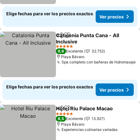
Elige fechas para ver los precios exactos
Ver precios
Catalonia Punta Cana - All
Compartir
Agregar a favoritos
Inclusive
Ver precios
5 Estrellas
8,6
Excelente
32.752
Playa Bávaro
Spa completo con bañeras de hidromasaje
V
Elige fechas para ver los precios exactos
Ver precios
Hotel Riu Palace Macao
Compartir
Agregar a favoritos
Ver
5 Estrellas
8,5
Excelente
13.927
Playa Bávaro
Experiencias culinarias variadas
Ver preci