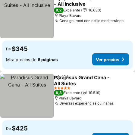
Compartir
Agregar a favoritos
- All inclusive
Ver precios
9,2
Excelente
16.630
Playa Bávaro
Cena gourmet con estilo mediterráneo
Ver 
$345
De
Mira precios de
6 páginas
Ver precios
Paradisus Grand Cana -
Compartir
Agregar a favoritos
All Suites
Ver precios
5 Estrellas
8,8
Excelente
19.519
Playa Bávaro
Diversas experiencias culinarias
Ver preci
$425
De