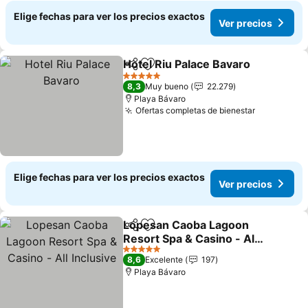
Elige fechas para ver los precios exactos
Ver precios
Hotel Riu Palace Bavaro
Compartir
Agregar a favoritos
Ve
5 Estrellas
8,3
Muy bueno
22.279
Playa Bávaro
Ofertas completas de bienestar
Ver preci
Elige fechas para ver los precios exactos
Ver precios
Lopesan Caoba Lagoon
Compartir
Agregar a favoritos
Resort Spa & Casino - All
Inclusive
Ver precios
5 Estrellas
8,6
Excelente
197
Playa Bávaro