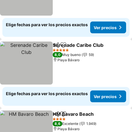
Elige fechas para ver los precios exactos
Ver precios
Serenade Caribe Club
Compartir
Agregar a favoritos
Ver 
5 Estrellas
8,0
Muy bueno
59
Playa Bávaro
Elige fechas para ver los precios exactos
Ver precios
HM Bavaro Beach
Compartir
Agregar a favoritos
Ver prec
4 Estrellas
8,6
Excelente
1.949
Playa Bávaro