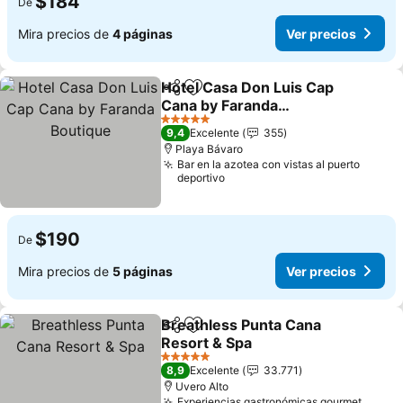
$184
De
Mira precios de
4 páginas
Ver precios
Hotel Casa Don Luis Cap
Compartir
Agregar a favoritos
Cana by Faranda
Boutique
Ver precios
5 Estrellas
9,4
Excelente
355
Playa Bávaro
Bar en la azotea con vistas al puerto
deportivo
$190
De
Mira precios de
5 páginas
Ver precios
Breathless Punta Cana
Compartir
Agregar a favoritos
Resort & Spa
Ver precios
5 Estrellas
8,9
Excelente
33.771
Uvero Alto
Experiencias gastronómicas gourmet