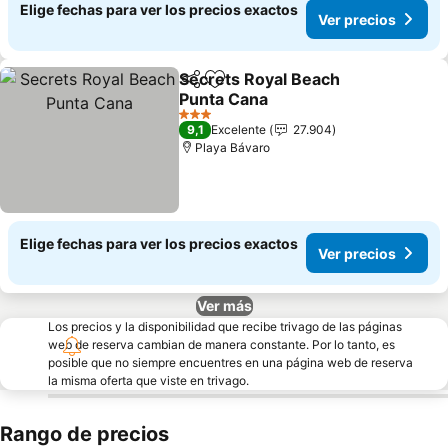
Elige fechas para ver los precios exactos
Ver precios
Secrets Royal Beach
Compartir
Agregar a favoritos
Punta Cana
Ver precios
3 Estrellas
9,1
Excelente
27.904
Playa Bávaro
Elige fechas para ver los precios exactos
Ver precios
Ver más
Los precios y la disponibilidad que recibe trivago de las páginas
web de reserva cambian de manera constante. Por lo tanto, es
posible que no siempre encuentres en una página web de reserva
la misma oferta que viste en trivago.
Rango de precios