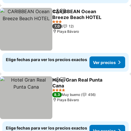
CARIBBEAN Ocean
Compartir
Agregar a favoritos
Breeze Beach HOTEL
Ver precios
3 Estrellas
7,0
12
Playa Bávaro
Elige fechas para ver los precios exactos
Ver precios
Hotel Gran Real Punta
Compartir
Agregar a favoritos
Cana
Ver precios
4 Estrellas
8,3
Muy bueno
456
Playa Bávaro
Elige fechas para ver los precios exactos
Ver precios