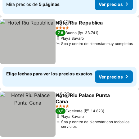
Mira precios de
5 páginas
Ver precios
Hotel Riu Republica
Compartir
Agregar a favoritos
Ver pr
4 Estrellas
7,8
Bueno
33.741
Playa Bávaro
Spa y centro de bienestar muy completos
Ve
Elige fechas para ver los precios exactos
Ver precios
Hotel Riu Palace Punta
Compartir
Agregar a favoritos
Cana
Ver precios
4 Estrellas
8,5
Excelente
14.823
Playa Bávaro
Spa y centro de bienestar con todos los
servicios