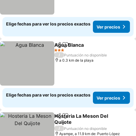
Elige fechas para ver los precios exactos
Ver precios
Agua Blanca
Compartir
Agregar a favoritos
3 Estrellas
/
Puntuación no disponible
a 0.3 km de la playa
Elige fechas para ver los precios exactos
Ver precios
Hosteria La Meson Del
Compartir
Agregar a favoritos
Quijote
/
Puntuación no disponible
Ayampe, a 11.9 km de: Puerto López