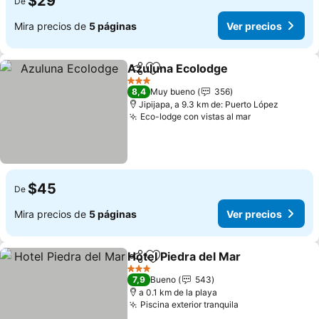
$29
De
Mira precios de
5 páginas
Ver precios
Azuluna Ecolodge
Compartir
Agregar a favoritos
3 Estrellas
8,4
Muy bueno
356
Jipijapa, a 9.3 km de: Puerto López
Eco-lodge con vistas al mar
$45
De
Mira precios de
5 páginas
Ver precios
Hotel Piedra del Mar
Compartir
Agregar a favoritos
3 Estrellas
7,9
Bueno
543
a 0.1 km de la playa
Piscina exterior tranquila