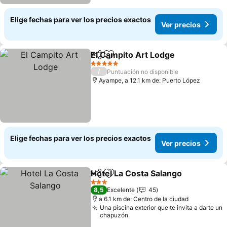
Elige fechas para ver los precios exactos
Ver precios
El Campito Art Lodge
Compartir
Agregar a favoritos
5 Estrellas
/
Puntuación no disponible
Ayampe, a 12.1 km de: Puerto López
Elige fechas para ver los precios exactos
Ver precios
Hotel La Costa Salango
Compartir
Agregar a favoritos
3 Estrellas
8,5
Excelente
45
a 6.1 km de: Centro de la ciudad
Una piscina exterior que te invita a darte un
chapuzón