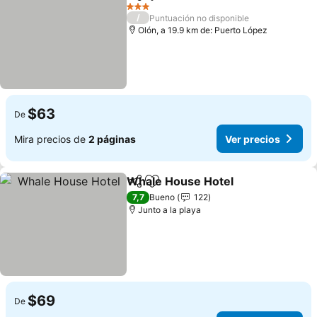
Compartir
Agregar a favoritos
3 Estrellas
/
Puntuación no disponible
Olón, a 19.9 km de: Puerto López
$63
De
Mira precios de
2 páginas
Ver precios
Whale House Hotel
Compartir
Agregar a favoritos
7,7
Bueno
122
Junto a la playa
$69
De