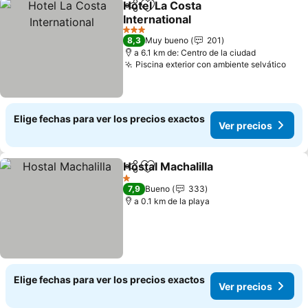
Hotel La Costa
Compartir
Agregar a favoritos
International
3 Estrellas
8,3
Muy bueno
201
a 6.1 km de: Centro de la ciudad
Piscina exterior con ambiente selvático
Elige fechas para ver los precios exactos
Ver precios
Hostal Machalilla
Compartir
Agregar a favoritos
1 Estrellas
7,9
Bueno
333
a 0.1 km de la playa
Elige fechas para ver los precios exactos
Ver precios