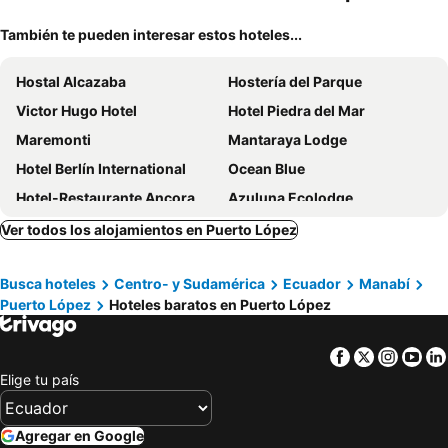
También te pueden interesar estos hoteles...
Hostal Alcazaba
Hostería del Parque
Victor Hugo Hotel
Hotel Piedra del Mar
Maremonti
Mantaraya Lodge
Hotel Berlín International
Ocean Blue
Hotel-Restaurante Ancora
Azuluna Ecolodge
Spondylus
Whale House Hotel
Ver todos los alojamientos en Puerto López
Nativa Whale Domes
Hotel Brisas del Pacifico #2
Busca hoteles
Centro- y Sudamérica
Ecuador
Manabí
Sun Place Hosteria
Hostal Machalilla
Puerto López
Hoteles baratos en Puerto López
Zutalu
El Cascol
Nautilus
Cabañas La Tortuga
Facebook
Twitter
Insta
Yo
Hotel Nantu Hostería
La Terraza
Elige tu país
Manteña Boutique Hotel
Hosteria Guachapeli
El Campito Art Lodge
Cerro Lobo
Agregar en Google