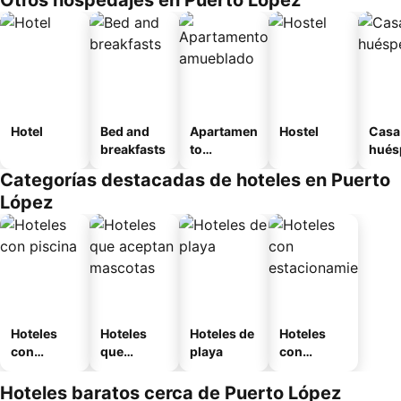
Otros hospedajes en Puerto López
Hotel
Bed and
Apartamen
Hostel
Casa
breakfasts
to
hués
amueblad
Categorías destacadas de hoteles en Puerto
o
López
Hoteles
Hoteles
Hoteles de
Hoteles
con
que
playa
con
piscina
aceptan
estaciona
mascotas
miento
Hoteles baratos cerca de Puerto López