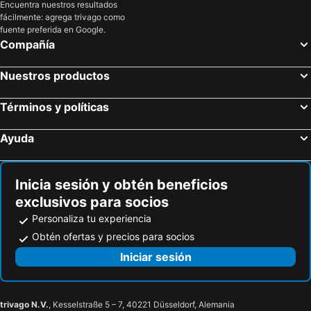
Encuentra nuestros resultados
Hotel La Costa International
Aloha.ayampe
fácilmente: agrega trivago como
Hotel Pacífico
Yemaya
fuente preferida en Google.
Compañía
Humpback Internacional
Finca Punta Ayampe
Agua Blanca
Centro Turístico Salango
Nuestros productos
Cabañas Playa Sur
Bosque Marino Ecolodge
Términos y políticas
Oceanic Hosteria Y Restaurante
El Campito Ayampe
Vistamar Guest House
Hotel Olivos
Ayuda
El Cascol
Hotel La Costa Salango
Hotel Mar De Plata
Hostal Dmeli
Inicia sesión y obtén beneficios
Cabanas Hotel Cascol
Equus Erro Hosteria
exclusivos para socios
El Manglar Cabañas
Hosteria La Meson Del Quijote
Personaliza tu experiencia
Atamari
La Rinco Ecuador
Obtén ofertas y precios para socios
Iniciar sesión
trivago N.V.
, Kesselstraße 5 – 7, 40221 Düsseldorf, Alemania