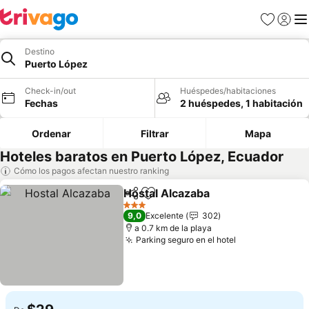
Favoritos
Iniciar 
Me
Destino
Puerto López
Check-in/out
Huéspedes/habitaciones
Fechas
2 huéspedes, 1 habitación
Ordenar
Filtrar
Mapa
Hoteles baratos en Puerto López, Ecuador
Cómo los pagos afectan nuestro ranking
Hostal Alcazaba
Compartir
Agregar a favoritos
3 Estrellas
9,0
Excelente
302
a 0.7 km de la playa
Parking seguro en el hotel