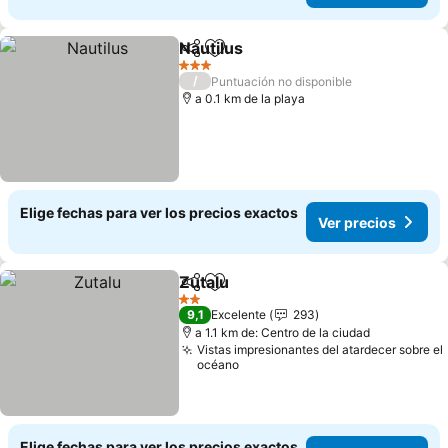
Nautilus
Compartir
Agregar a favoritos
3 Estrellas
/
Puntuación no disponible
a 0.1 km de la playa
Elige fechas para ver los precios exactos
Ver precios
Zutalu
Compartir
Agregar a favoritos
2 Estrellas
9,1
Excelente
293
a 1.1 km de: Centro de la ciudad
Vistas impresionantes del atardecer sobre el
océano
Elige fechas para ver los precios exactos