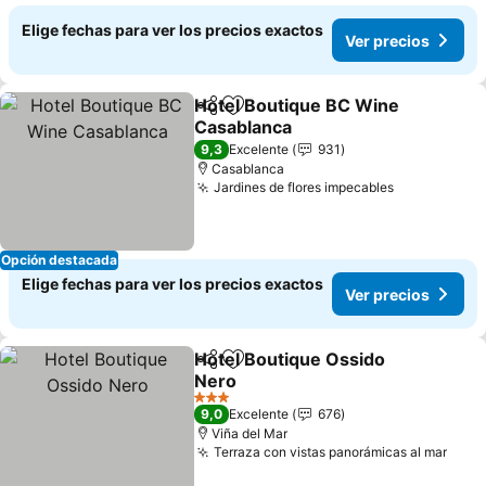
Elige fechas para ver los precios exactos
Ver precios
Hotel Boutique BC Wine
Compartir
Agregar a favoritos
Casablanca
Ver precios
9,3
Excelente
931
Casablanca
Jardines de flores impecables
Ver precio
Opción destacada
Elige fechas para ver los precios exactos
Ver precios
Hotel Boutique Ossido
Compartir
Agregar a favoritos
Nero
Ver precios
3 Estrellas
9,0
Excelente
676
Viña del Mar
Terraza con vistas panorámicas al mar
Ver 