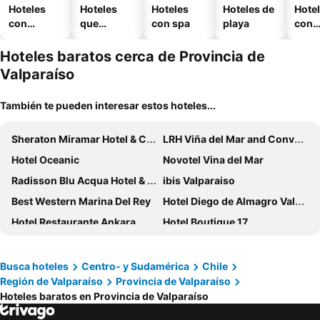
Hoteles
Hoteles
Hoteles
Hoteles de
Hote
con
que
con spa
playa
con
piscina
aceptan
esta
mascotas
mien
Hoteles baratos cerca de Provincia de
Valparaíso
También te pueden interesar estos hoteles...
Sheraton Miramar Hotel & Convention Center
LRH Viña del Mar and Convention Center
Hotel Oceanic
Novotel Vina del Mar
Radisson Blu Acqua Hotel & Spa Concon
ibis Valparaiso
Best Western Marina Del Rey
Hotel Diego de Almagro Valparaíso
Hotel Restaurante Ankara
Hotel Boutique 17
180 Hotel Boutique
Hotel 5 Norte
Yachting Hotel Quintero
Enjoy Viña Del Mar
Busca hoteles
Centro- y Sudamérica
Chile
Región de Valparaíso
Provincia de Valparaíso
Hotel Mae
Hotel Bosque de Reñaca
Hoteles baratos en Provincia de Valparaíso
Hotel Vista Hermosa 17
Hotel Capric