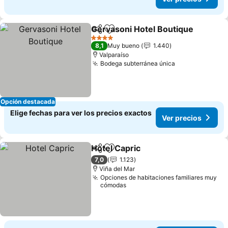
Gervasoni Hotel Boutique
Compartir
Agregar a favoritos
4 Estrellas
8,1
Muy bueno
1.440
Valparaíso
Bodega subterránea única
Ver precios
Opción destacada
Elige fechas para ver los precios exactos
Ver precios
Hotel Capric
Compartir
Agregar a favoritos
Ver precios
7,0
1.123
Viña del Mar
Opciones de habitaciones familiares muy
cómodas