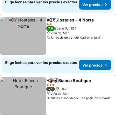
Elige fechas para ver los precios exactos
Ver precios
VOY Hostales - 4 Norte
Compartir
Agregar a favoritos
Ve
2 Estrellas
7,6
Bueno
831
Viña del Mar
Un oasis de tranquilidad en el jardín
Ver pr
Elige fechas para ver los precios exactos
Ver precios
Hotel Bianca Boutique
Compartir
Agregar a favoritos
Ver 
3 Estrellas
7,1
942
Viña del Mar
Vistas al mar desde una posición elevada
Ve