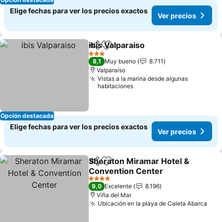
Elige fechas para ver los precios exactos
Ver precios
ibis Valparaiso
Compartir
Agregar a favoritos
Ver precios
3 Estrellas
8,1
Muy bueno
8.711
Valparaíso
Vistas a la marina desde algunas
habitaciones
Opción destacada
Elige fechas para ver los precios exactos
Ver precios
Sheraton Miramar Hotel &
Compartir
Agregar a favoritos
Convention Center
Ver precios
4 Estrellas
9,0
Excelente
8.196
Viña del Mar
Ubicación en la playa de Caleta Abarca
Ver