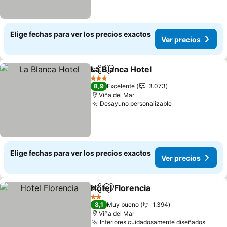
Elige fechas para ver los precios exactos
Ver precios
La Blanca Hotel
Compartir
Agregar a favoritos
Ver precio
3 Estrellas
8,9
Excelente
3.073
Viña del Mar
Desayuno personalizable
Ver precios
Elige fechas para ver los precios exactos
Ver precios
Hotel Florencia
Compartir
Agregar a favoritos
Ver precios
2 Estrellas
8,1
Muy bueno
1.394
Viña del Mar
Interiores cuidadosamente diseñados
Ver p