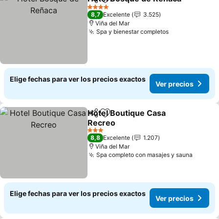
Compartir
Agregar a favoritos
V
4 Estrellas
8,7
Excelente
3.525
Viña del Mar
Spa y bienestar completos
Ver precios
Elige fechas para ver los precios exactos
Ver precios
Hotel Boutique Casa
Compartir
Agregar a favoritos
Recreo
Ver precios
3 Estrellas
8,8
Excelente
1.207
Viña del Mar
Spa completo con masajes y sauna
Ver pre
Elige fechas para ver los precios exactos
Ver precios