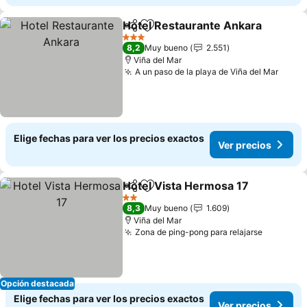
Hotel Restaurante Ankara
Compartir
Agregar a favoritos
3 Estrellas
8,2
Muy bueno
2.551
Viña del Mar
A un paso de la playa de Viña del Mar
Ver p
Elige fechas para ver los precios exactos
Ver precios
Hotel Vista Hermosa 17
Compartir
Agregar a favoritos
Ve
2 Estrellas
8,3
Muy bueno
1.609
Viña del Mar
Zona de ping-pong para relajarse
Ver prec
Opción destacada
Elige fechas para ver los precios exactos
Ver precios