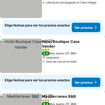
Ubicación privilegiada en Cerro Alegre
Ver 
Elige fechas para ver los precios exactos
Ver precios
Hotel Boutique Casa
Compartir
Agregar a favoritos
Vander
Ver precios
3 Estrellas
8,0
Muy bueno
980
Valparaíso
Sala de cine en el hotel
Ver precios
Elige fechas para ver los precios exactos
Ver precios
Mediterraneo B&B
Compartir
Agregar a favoritos
Ver pre
3 Estrellas
8,3
Muy bueno
989