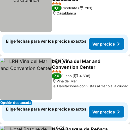
Ver precios
3 Estrellas
9,6
Excelente
201
Casablanca
Elige fechas para ver los precios exactos
Ver precios
LRH Viña del Mar and
Compartir
Agregar a favoritos
Convention Center
Ver precios
3 Estrellas
7,6
Bueno
4.638
Viña del Mar
Habitaciones con vistas al mar o a la ciudad
Opción destacada
Elige fechas para ver los precios exactos
Ver precios
Hotel Bosque de Reñaca