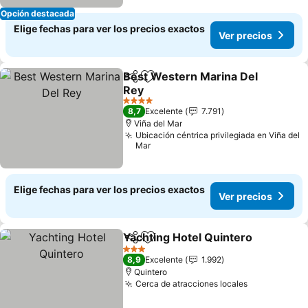
Opción destacada
Elige fechas para ver los precios exactos
Ver precios
Best Western Marina Del
Compartir
Agregar a favoritos
Rey
Ver precios
4 Estrellas
8,7
Excelente
7.791
Viña del Mar
Ubicación céntrica privilegiada en Viña del
Mar
Elige fechas para ver los precios exactos
Ver precios
Yachting Hotel Quintero
Compartir
Agregar a favoritos
Ve
3 Estrellas
8,9
Excelente
1.992
Quintero
Cerca de atracciones locales
Ver precios