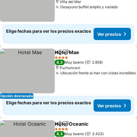
Viña del Mar
Desayuno buffet amplio y variado
Ver prec
Elige fechas para ver los precios exactos
Ver precios
Hotel Mae
Compartir
Agregar a favoritos
Ver precios
4 Estrellas
8,3
Muy bueno
2.856
Puchuncaví
Ubicación frente al mar con vistas increíbles
Opción destacada
Elige fechas para ver los precios exactos
Ver precios
Hotel Oceanic
Compartir
Agregar a favoritos
Ver precios
4 Estrellas
8,3
Muy bueno
3.423