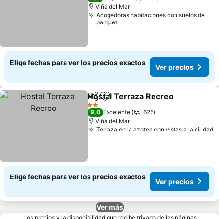
Viña del Mar
Acogedoras habitaciones con suelos de
parquet.
Elige fechas para ver los precios exactos
Ver precios
Hostal Terraza Recreo
Compartir
Agregar a favoritos
Ver
2 Estrellas
9,0
Excelente
625
Viña del Mar
Terraza en la azotea con vistas a la ciudad
V
Elige fechas para ver los precios exactos
Ver precios
Ver más
Los precios y la disponibilidad que recibe trivago de las páginas