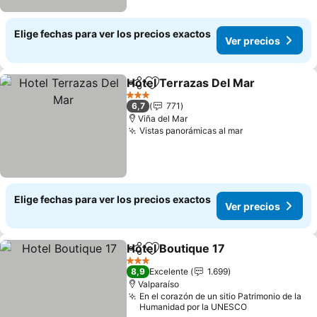
Elige fechas para ver los precios exactos
Ver precios
Hotel Terrazas Del Mar
Compartir
Agregar a favoritos
Ver
3 Estrellas
6,7
771
Viña del Mar
Vistas panorámicas al mar
Ver precios
Elige fechas para ver los precios exactos
Ver precios
Hotel Boutique 17
Compartir
Agregar a favoritos
Ver prec
3 Estrellas
8,9
Excelente
1.699
Valparaíso
En el corazón de un sitio Patrimonio de la
Humanidad por la UNESCO