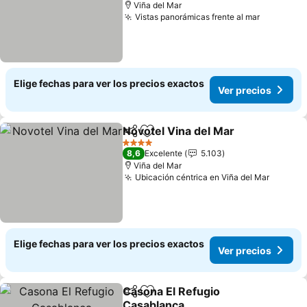
Viña del Mar
Vistas panorámicas frente al mar
Ver prec
Elige fechas para ver los precios exactos
Ver precios
Novotel Vina del Mar
Compartir
Agregar a favoritos
Ver p
4 Estrellas
8,6
Excelente
5.103
Viña del Mar
Ubicación céntrica en Viña del Mar
Ver pre
Elige fechas para ver los precios exactos
Ver precios
Casona El Refugio
Compartir
Agregar a favoritos
Casablanca