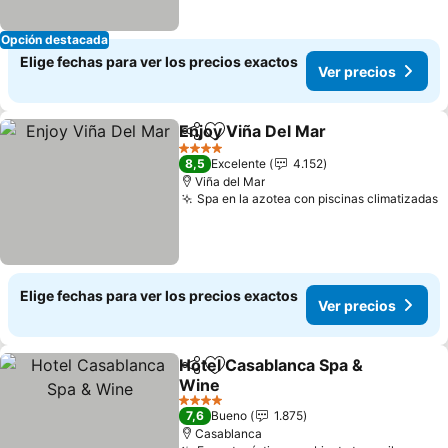
Opción destacada
Elige fechas para ver los precios exactos
Ver precios
Enjoy Viña Del Mar
Compartir
Agregar a favoritos
Ver pre
4 Estrellas
8,5
Excelente
4.152
Viña del Mar
Spa en la azotea con piscinas climatizadas
V
Elige fechas para ver los precios exactos
Ver precios
Hotel Casablanca Spa &
Compartir
Agregar a favoritos
Wine
Ver precios
4 Estrellas
7,6
Bueno
1.875
Casablanca