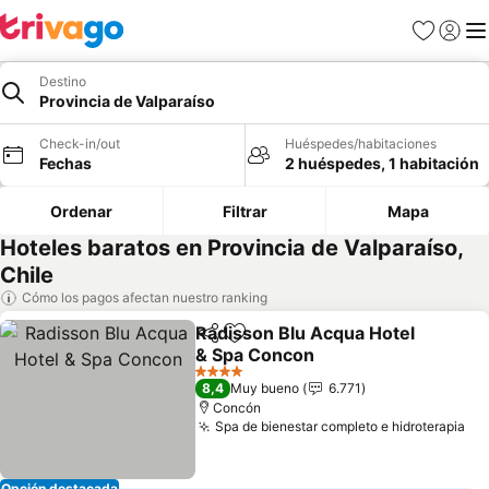
Favoritos
Iniciar 
Me
Destino
Provincia de Valparaíso
Check-in/out
Huéspedes/habitaciones
Fechas
2 huéspedes, 1 habitación
Ordenar
Filtrar
Mapa
Hoteles baratos en Provincia de Valparaíso,
Chile
Cómo los pagos afectan nuestro ranking
Radisson Blu Acqua Hotel
Compartir
Agregar a favoritos
& Spa Concon
Ver precios
4 Estrellas
8,4
Muy bueno
6.771
Concón
Spa de bienestar completo e hidroterapia
Ve
Opción destacada