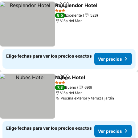
Resplendor Hotel
Compartir
Agregar a favoritos
Ver prec
3 Estrellas
8,5
Excelente
528
Viña del Mar
Elige fechas para ver los precios exactos
Ver precios
Nubes Hotel
Compartir
Agregar a favoritos
Ver precios
3 Estrellas
7,8
Bueno
696
Viña del Mar
Piscina exterior y terraza jardín
Ver precio
Elige fechas para ver los precios exactos
Ver precios