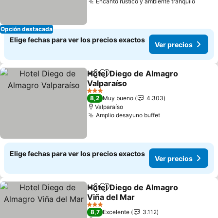
Encanto rústico y ambiente tranquilo
Ver pr
Opción destacada
Elige fechas para ver los precios exactos
Ver precios
Hotel Diego de Almagro
Compartir
Agregar a favoritos
Valparaíso
Ver precios
3 Estrellas
8,2
Muy bueno
4.303
Valparaíso
Amplio desayuno buffet
Ver precios
Elige fechas para ver los precios exactos
Ver precios
Hotel Diego de Almagro
Compartir
Agregar a favoritos
Viña del Mar
Ver precios
3 Estrellas
8,7
Excelente
3.112