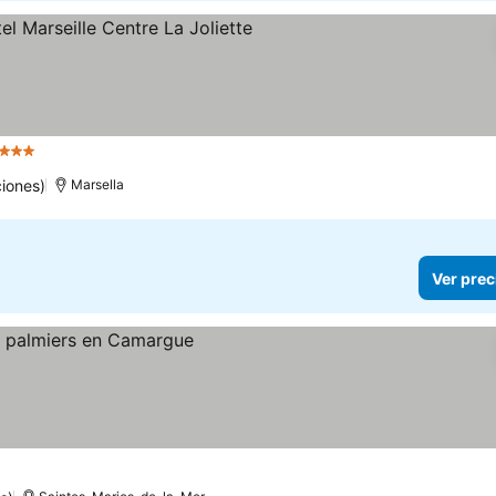
3 Estrellas
Ver precios
ciones)
Marsella
Ver prec