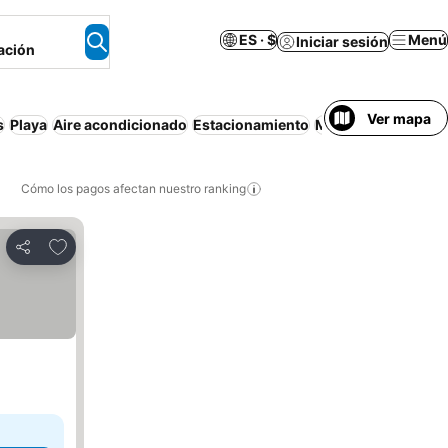
ES · $
Menú
Iniciar sesión
ación
Ver mapa
s
Playa
Aire acondicionado
Estacionamiento
Media pensión
Apa
Cómo los pagos afectan nuestro ranking
Agregar a favoritos
Compartir