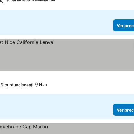
s)
Saintes-Maries-de-la-Mer
Ver prec
36 puntuaciones)
Niza
Ver prec