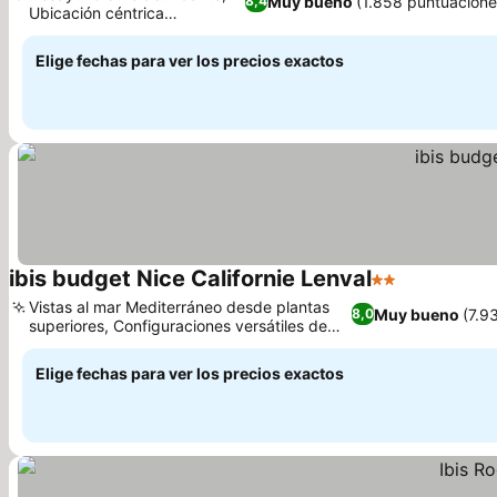
Muy bueno
(1.858 puntuacione
8,4
Ubicación céntrica
Ver precios
privilegiada
Elige fechas para ver los precios exactos
ibis budget Nice Californie Lenval
2 Estrellas
Ver precios
Vistas al mar Mediterráneo desde plantas
Muy bueno
(7.9
8,0
superiores, Configuraciones versátiles de
Ver precios
habitaciones familiares
Elige fechas para ver los precios exactos