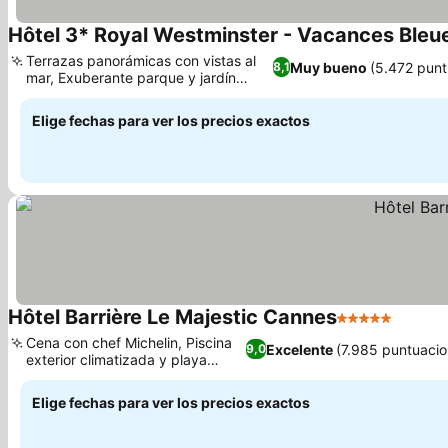
Hôtel 3* Royal Westminster - Vacances Bleu
Terrazas panorámicas con vistas al
Muy bueno
(5.472 punt
8,1
mar, Exuberante parque y jardín
Ver precios
mediterráneo
Elige fechas para ver los precios exactos
Hôtel Barrière Le Majestic Cannes
5 Estrellas
Ver pr
Cena con chef Michelin, Piscina
Excelente
(7.985 puntuacio
9,0
exterior climatizada y playa
Ver precios
privada
Elige fechas para ver los precios exactos