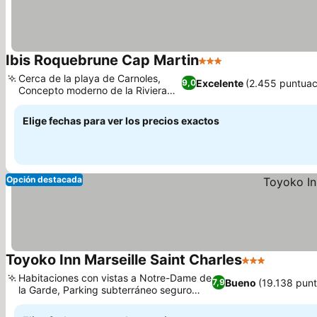
Ibis Roquebrune Cap Martin
3 Estrellas
Ver precios
Cerca de la playa de Carnoles,
Excelente
(2.455 puntuac
9,0
Concepto moderno de la Riviera
Ver precios
Francesa
Elige fechas para ver los precios exactos
Opción destacada
Toyoko Inn Marseille Saint Charles
3 Estrellas
Ver prec
Habitaciones con vistas a Notre-Dame de
Bueno
(19.138 pun
7,9
la Garde, Parking subterráneo seguro
Ver precios
disponible