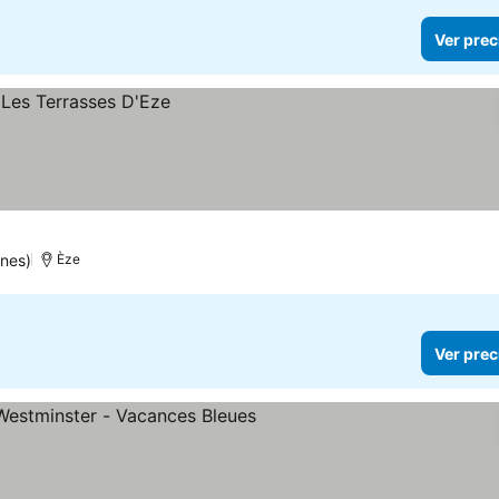
Ver prec
ones)
Èze
Ver prec