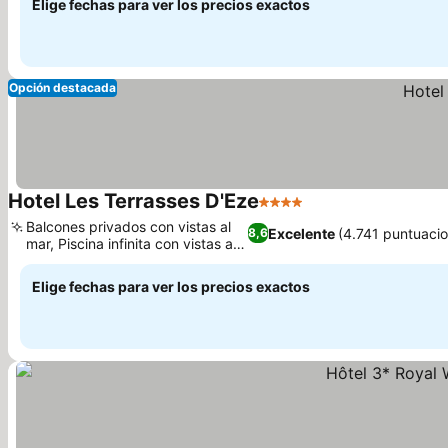
Elige fechas para ver los precios exactos
Opción destacada
Hotel Les Terrasses D'Eze
4 Estrellas
Ver precios
Balcones privados con vistas al
Excelente
(4.741 puntuaci
8,6
mar, Piscina infinita con vistas al
Ver precios
mar
Elige fechas para ver los precios exactos