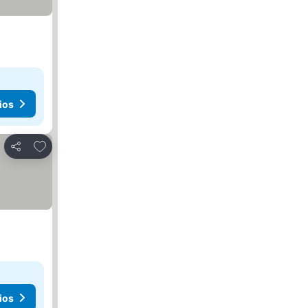
ios
Agregar a favoritos
Compartir
ios