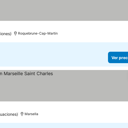
iones)
Roquebrune-Cap-Martin
Ver prec
ios
tuaciones)
Marsella