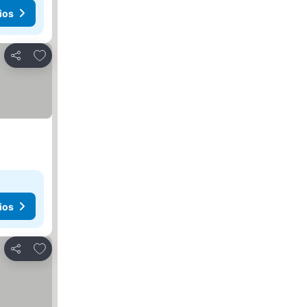
ios
Agregar a favoritos
Compartir
ios
Agregar a favoritos
Compartir