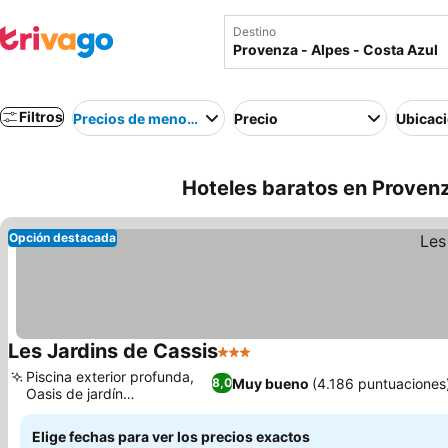
Destino
Filtros
Precios de menor a mayor
Precio
Ubicac
Hoteles baratos en Provenz
Opción destacada
Les Jardins de Cassis
3 Estrellas
Ver precios
Piscina exterior profunda,
Muy bueno
(4.186 puntuaciones
8,0
Oasis de jardín
Ver precios
mediterráneo
Elige fechas para ver los precios exactos