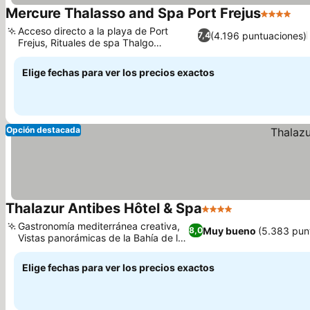
Mercure Thalasso and Spa Port Frejus
4 Estrella
Ver
Acceso directo a la playa de Port
(4.196 puntuaciones)
7,4
Frejus, Rituales de spa Thalgo
Ver precios
exclusivos
Elige fechas para ver los precios exactos
Opción destacada
Thalazur Antibes Hôtel & Spa
4 Estrellas
Ver precios
Gastronomía mediterránea creativa,
Muy bueno
(5.383 pun
8,0
Vistas panorámicas de la Bahía de los
Ver precios
Ángeles
Elige fechas para ver los precios exactos