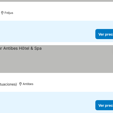
s
 precios
Fréjus
Ver prec
tuaciones)
Antibes
Ver prec