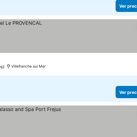
Ver prec
s)
Villefranche sur Mer
Ver prec