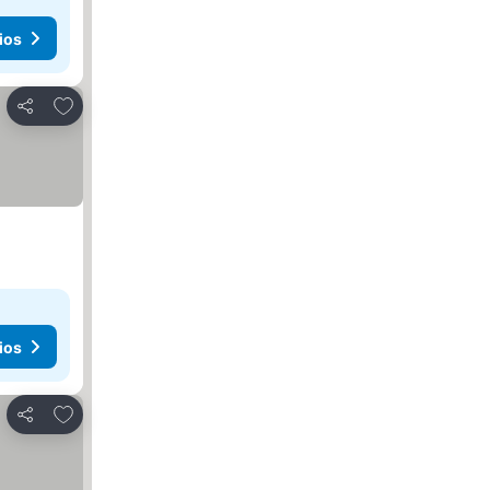
ios
Agregar a favoritos
Compartir
ios
Agregar a favoritos
Compartir