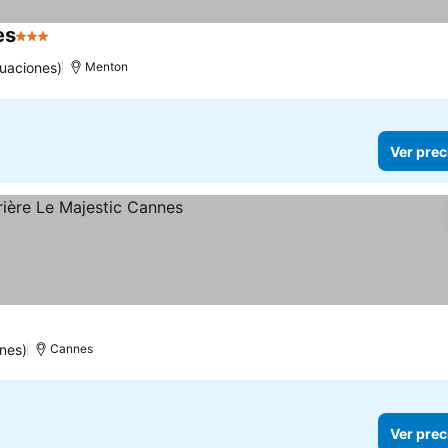
es
3 Estrellas
Ver precios
uaciones)
Menton
Ver prec
ecios
nes)
Cannes
Ver prec