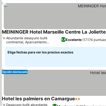
MEININGER Hotel Marseille Centre La Joliette
Abundante desayuno bufé
Excelente
(17.174 puntua
8,8
continental, Aparcamiento
Ver precios
subterráneo seguro
Elige fechas para ver los precios exactos
Opción destacada
Hotel les palmiers en Camargue
2 Estrellas
Ver precios
Desayuno bufé abundante,