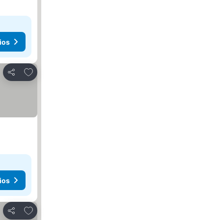
ios
Agregar a favoritos
Compartir
ios
Agregar a favoritos
Compartir