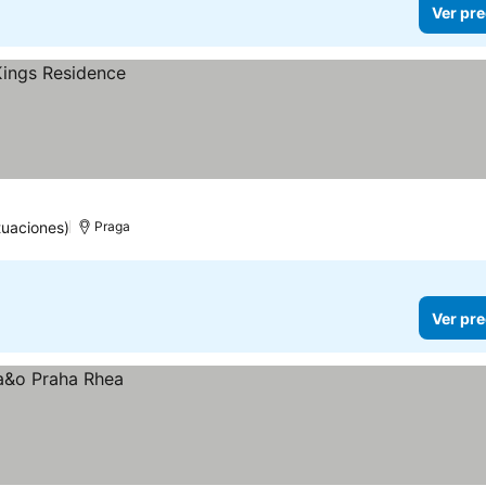
Ver pre
tuaciones)
Praga
Ver pre