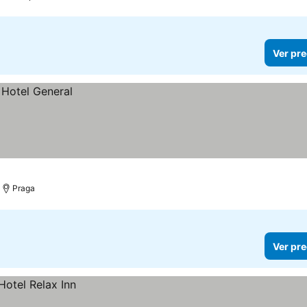
Ver pre
Praga
Ver pre