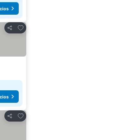
cios
Agregar a favoritos
Compartir
cios
Agregar a favoritos
Compartir