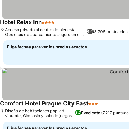
Hotel Relax Inn
4 Estrellas
Acceso privado al centro de bienestar,
(3.796 puntuacion
6,4
Opciones de aparcamiento seguro en el
hotel
Elige fechas para ver los precios exactos
Comfort Hotel Prague City East
3 Estrellas
Diseño de habitaciones pop-art
Excelente
(7.217 puntuac
8,7
vibrante, Gimnasio y sala de juegos
24 horas
Elige fechas para ver los precios exactos