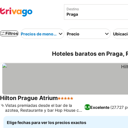
Destino
Filtros
Precios de menor a mayor
Precio
Ubicac
Hoteles baratos en Praga,
Hilton Prague Atrium
5 Estrellas
Vistas premiadas desde el bar de la
Excelente
(27.727 p
8,6
azotea, Restaurante y bar Hop House con
mucho ambiente
Elige fechas para ver los precios exactos