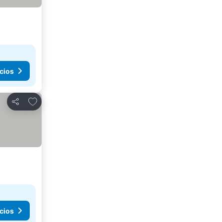
cios
Agregar a favoritos
Compartir
cios