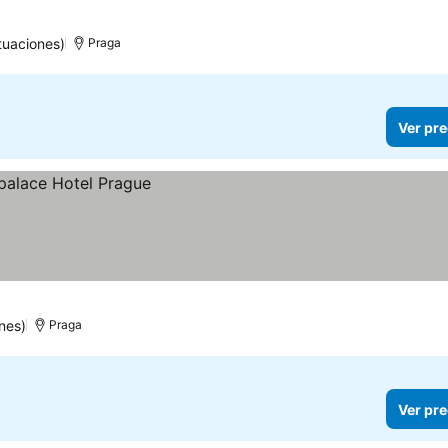
tuaciones)
Praga
Ver pre
nes)
Praga
Ver pre