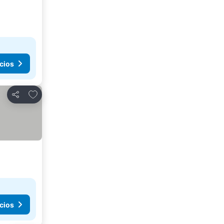
cios
Agregar a favoritos
Compartir
cios