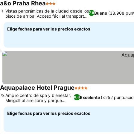
a&o Praha Rhea
3 Estrellas
Vistas panorámicas de la ciudad desde los
Bueno
(38.908 pun
7,8
pisos de arriba, Acceso fácil al transporte
público
Elige fechas para ver los precios exactos
Aquapalace Hotel Prague
4 Estrellas
Amplio centro de spa y bienestar,
Excelente
(7.252 puntuacio
8,8
Minigolf al aire libre y parque
infantil
Elige fechas para ver los precios exactos