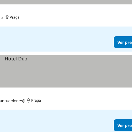
s)
Praga
Ver pre
untuaciones)
Praga
Ver pre