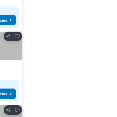
cios
Agregar a favoritos
Compartir
cios
Agregar a favoritos
Compartir