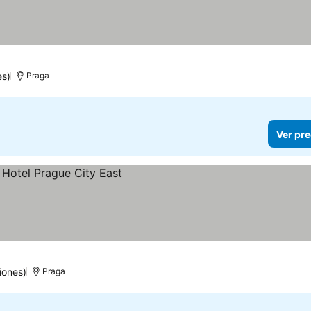
es)
Praga
Ver pre
iones)
Praga