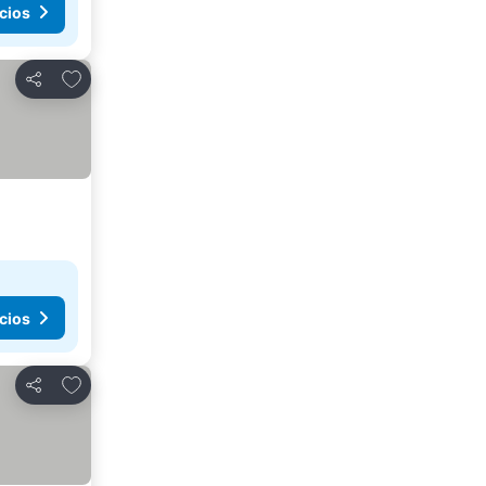
cios
Agregar a favoritos
Compartir
cios
Agregar a favoritos
Compartir