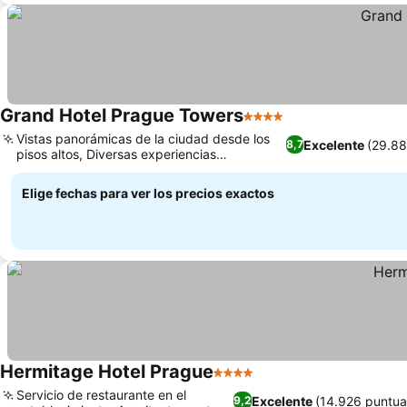
Grand Hotel Prague Towers
4 Estrellas
Vistas panorámicas de la ciudad desde los
Excelente
(29.88
8,7
pisos altos, Diversas experiencias
gastronómicas internacionales
Elige fechas para ver los precios exactos
Hermitage Hotel Prague
4 Estrellas
Servicio de restaurante en el
Excelente
(14.926 puntua
9,2