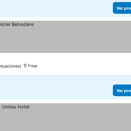
Ver pre
ntuaciones)
Praga
Ver pre