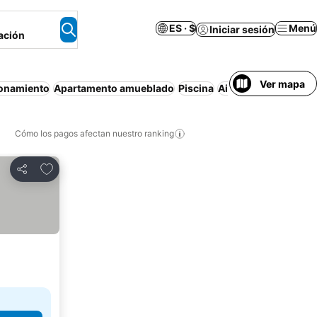
ES · $
Menú
Iniciar sesión
ación
Ver mapa
ionamiento
Apartamento amueblado
Piscina
Aire acondicionado
Cómo los pagos afectan nuestro ranking
Agregar a favoritos
Compartir