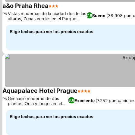
a&o Praha Rhea
3 Estrellas
Ver precios
Vistas modernas de la ciudad desde las
Bueno
(38.908 puntu
7,8
alturas, Zonas verdes en el Parque
Ver precios
Malesicky
Elige fechas para ver los precios exactos
Aquapalace Hotel Prague
4 Estrellas
Ver precios
Gimnasio moderno de dos
Excelente
(7.252 puntuaciones
8,8
plantas, Ocio y juegos en el
Ver precios
hotel
Elige fechas para ver los precios exactos