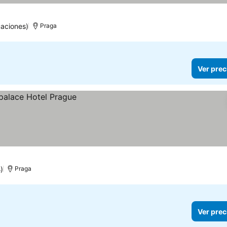
aciones)
Praga
Ver prec
)
Praga
Ver prec