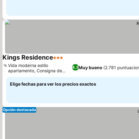
Kings Residence
3 Estrellas
Ver precios
Vida moderna estilo
Muy bueno
(2.781 puntuacio
8,3
apartamento, Consigna de
Ver precios
equipaje segura
Elige fechas para ver los precios exactos
Opción destacada