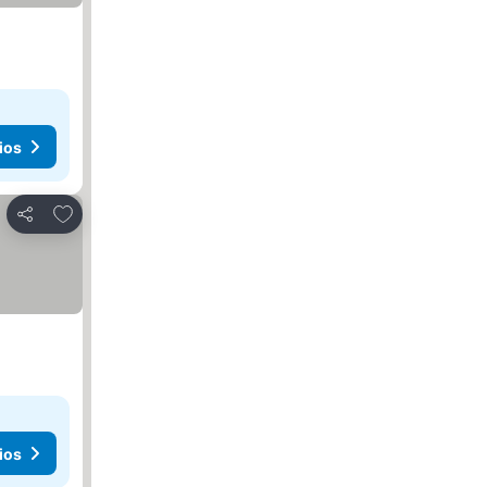
ios
Agregar a favoritos
Compartir
ios