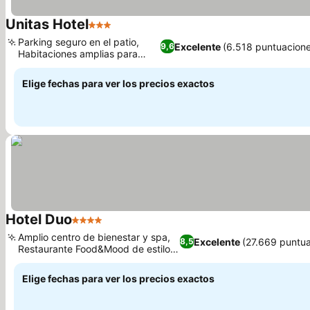
Unitas Hotel
3 Estrellas
Ver precios
Parking seguro en el patio,
Excelente
(6.518 puntuacione
9,6
Habitaciones amplias para
Ver precios
familias
Elige fechas para ver los precios exactos
Hotel Duo
4 Estrellas
Ver precios
Amplio centro de bienestar y spa,
Excelente
(27.669 puntua
8,5
Restaurante Food&Mood de estilo
Ver precios
rústico
Elige fechas para ver los precios exactos