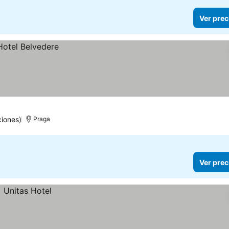
Ver prec
iones)
Praga
Ver prec