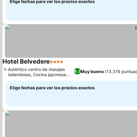
Elige fechas para ver los precios exactos
Hotel Belvedere
4 Estrellas
Ver precios
Auténtico centro de masajes
Muy bueno
(13.374 puntuac
8,2
tailandeses, Cocina japonesa
Ver precios
tradicional
Elige fechas para ver los precios exactos