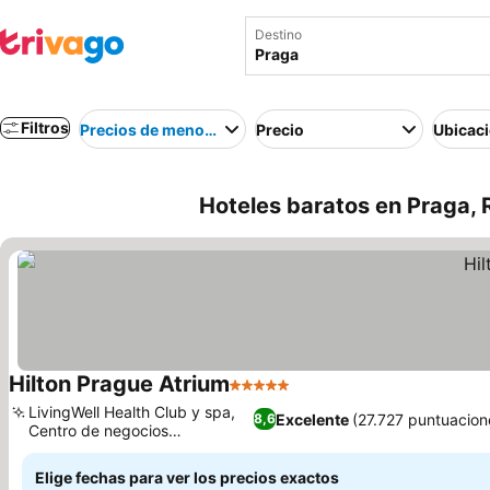
Destino
Filtros
Precios de menor a mayor
Precio
Ubicac
Hoteles baratos en Praga,
Hilton Prague Atrium
5 Estrellas
Ver precios
LivingWell Health Club y spa,
Excelente
(27.727 puntuacion
8,6
Centro de negocios
Ver precios
galardonado
Elige fechas para ver los precios exactos