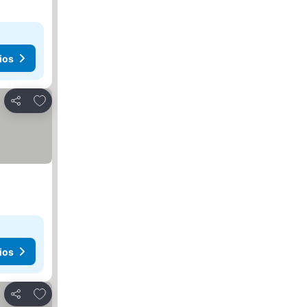
ios
Agregar a favoritos
Compartir
ios
Agregar a favoritos
Compartir