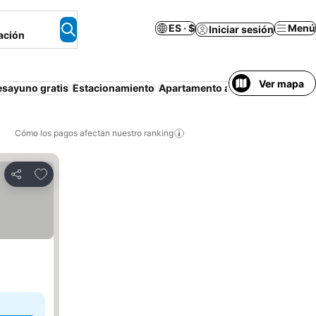
ES · $
Menú
Iniciar sesión
ación
Ver mapa
esayuno gratis
Estacionamiento
Apartamento amueblado
Piscin
Cómo los pagos afectan nuestro ranking
Agregar a favoritos
Compartir