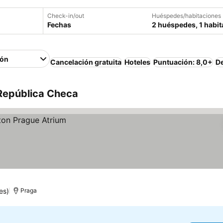
Check-in/out
Huéspedes/habitaciones
Fechas
2 huéspedes, 1 habit
ión
Cancelación gratuita
Hoteles
Puntuación: 8,0+
D
 República Checa
es)
Praga