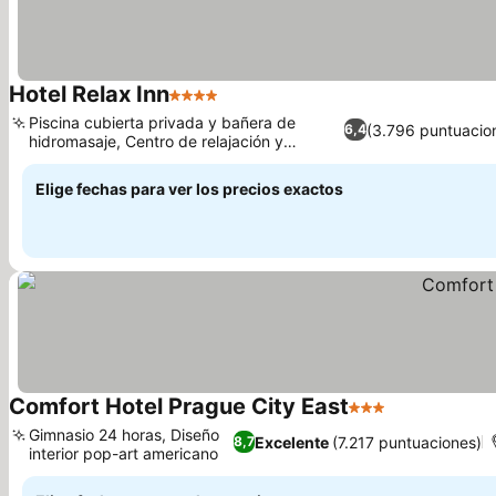
Hotel Relax Inn
4 Estrellas
Ver precios
Piscina cubierta privada y bañera de
(3.796 puntuacio
6,4
hidromasaje, Centro de relajación y
Ver precios
rehabilitación
Elige fechas para ver los precios exactos
Comfort Hotel Prague City East
3 Estrellas
Ver precios
Gimnasio 24 horas, Diseño
Excelente
(7.217 puntuaciones)
8,7
interior pop-art americano
Ver precios