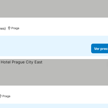
nes)
Praga
Ver prec
Praga