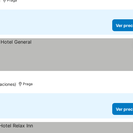
)
Praga
Ver prec
aciones)
Praga
Ver prec