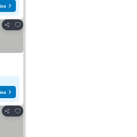
ios
Agregar a favoritos
Compartir
ios
Agregar a favoritos
Compartir