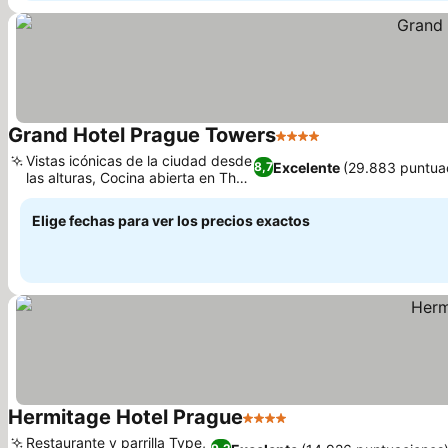
Grand Hotel Prague Towers
4 Estrellas
Ver precios
Vistas icónicas de la ciudad desde
Excelente
(29.883 puntua
8,7
las alturas, Cocina abierta en The
Ver precios
Grill
Elige fechas para ver los precios exactos
Hermitage Hotel Prague
4 Estrellas
Ver precios
Restaurante y parrilla Type,