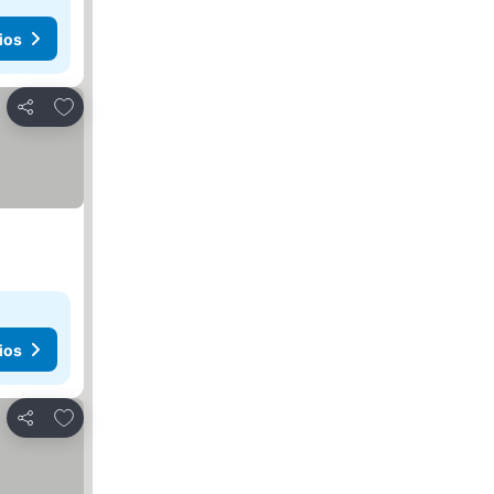
ios
Agregar a favoritos
Compartir
ios
Agregar a favoritos
Compartir