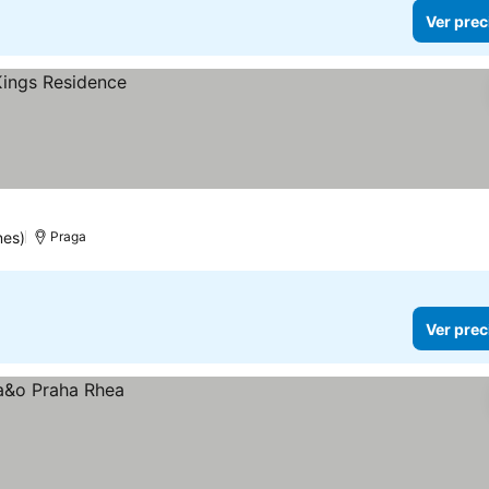
Ver prec
nes)
Praga
Ver prec