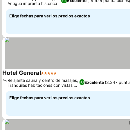
Excelente
(14.926 puntuaciones
9,2
Antigua imprenta histórica
Ver precios
Elige fechas para ver los precios exactos
Hotel General
5 Estrellas
Ver precios
Relajante sauna y centro de masajes,
Excelente
(3.347 puntu
9,1
Tranquilas habitaciones con vistas al
Ver precios
jardín
Elige fechas para ver los precios exactos