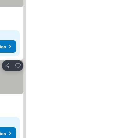
ios
Agregar a favoritos
Compartir
ios