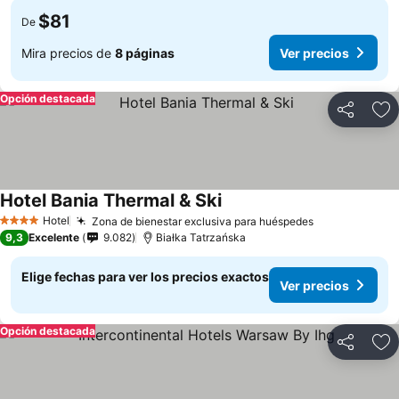
$81
De
Mira precios de
8 páginas
Ver precios
Opción destacada
Compartir
Ag
Hotel Bania Thermal & Ski
Hotel
Zona de bienestar exclusiva para huéspedes
4 Estrellas
9,3
Excelente
9.082
Białka Tatrzańska
Elige fechas para ver los precios exactos
Ver precios
Opción destacada
Compartir
Ag