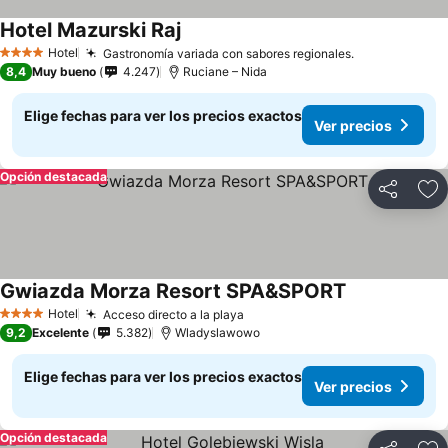
Hotel Mazurski Raj
Hotel
Gastronomía variada con sabores regionales.
4 Estrellas
8,4
Muy bueno
4.247
Ruciane – Nida
Elige fechas para ver los precios exactos
Ver precios
Opción destacada
Compartir
Ag
Gwiazda Morza Resort SPA&SPORT
Hotel
Acceso directo a la playa
4 Estrellas
9,2
Excelente
5.382
Wladyslawowo
Elige fechas para ver los precios exactos
Ver precios
Opción destacada