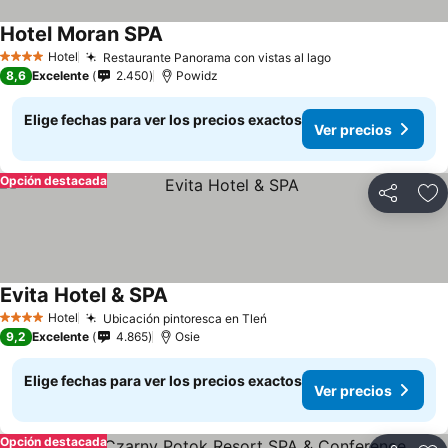
Hotel Moran SPA
Hotel
Restaurante Panorama con vistas al lago
4 Estrellas
8,6
Excelente
2.450
Powidz
Elige fechas para ver los precios exactos
Ver precios
Opción destacada
Compartir
Ag
Evita Hotel & SPA
Hotel
Ubicación pintoresca en Tleń
4 Estrellas
9,2
Excelente
4.865
Osie
Elige fechas para ver los precios exactos
Ver precios
Opción destacada