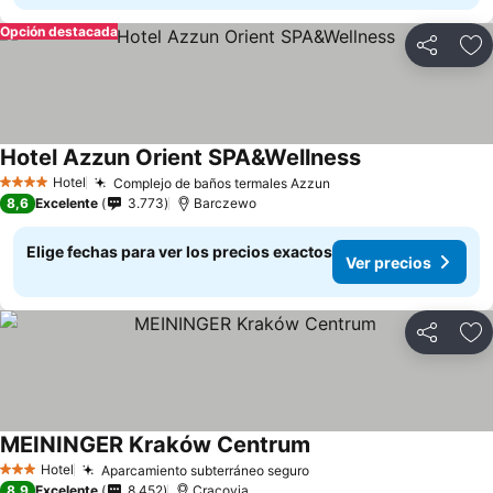
Opción destacada
Compartir
Ag
Hotel Azzun Orient SPA&Wellness
Hotel
Complejo de baños termales Azzun
4 Estrellas
8,6
Excelente
3.773
Barczewo
Elige fechas para ver los precios exactos
Ver precios
Compartir
Ag
MEININGER Kraków Centrum
Hotel
Aparcamiento subterráneo seguro
3 Estrellas
8,9
Excelente
8.452
Cracovia