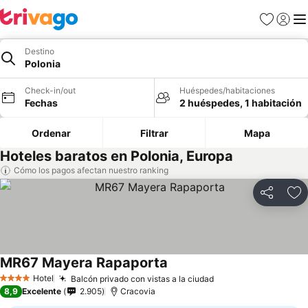
Favoritos
Iniciar 
Me
Destino
Polonia
Check-in/out
Huéspedes/habitaciones
Fechas
2 huéspedes, 1 habitación
Ordenar
Filtrar
Mapa
Hoteles baratos en Polonia, Europa
Cómo los pagos afectan nuestro ranking
Compartir
Ag
MR67 Mayera Rapaporta
Hotel
Balcón privado con vistas a la ciudad
4 Estrellas
8,9
Excelente
2.905
Cracovia