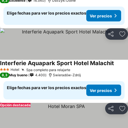
9,3
Excelente
16.540
Ustrzyki Dolne
Elige fechas para ver los precios exactos
Ver precios
Compartir
Ag
Interferie Aquapark Sport Hotel Malachit
Hotel
Spa completo para relajarte
3 Estrellas
8,3
Muy bueno
4.400
Swieradów-Zdrój
Elige fechas para ver los precios exactos
Ver precios
Opción destacada
Compartir
Ag