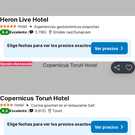
Heron Live Hotel
Hotel
Experiencias gastronómicas exquisitas
5 Estrellas
9,4
Excelente
3.790
Gródek nad Dunajcem
Elige fechas para ver los precios exactos
Ver precios
Opción destacada
Compartir
Ag
Copernicus Toruń Hotel
Hotel
Cocina gourmet en el restaurante Salt
4 Estrellas
9,0
Excelente
8.613
Toruń
Elige fechas para ver los precios exactos
Ver precios