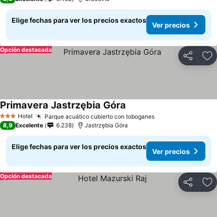
Elige fechas para ver los precios exactos
Ver precios
Opción destacada
Compartir
Ag
Primavera Jastrzębia Góra
Hotel
Parque acuático cubierto con toboganes
3 Estrellas
8,9
Excelente
6.238
Jastrzębia Góra
Elige fechas para ver los precios exactos
Ver precios
Opción destacada
Compartir
Ag