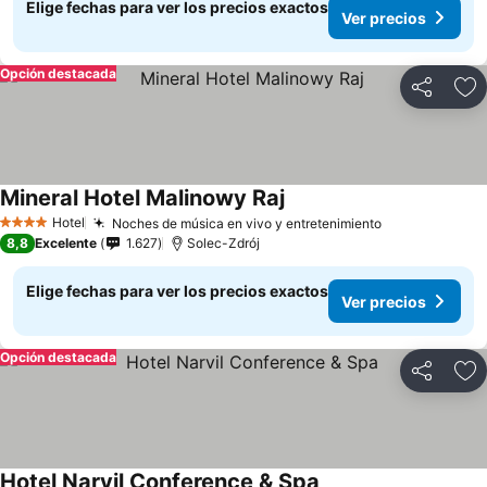
Elige fechas para ver los precios exactos
Ver precios
Opción destacada
Compartir
Ag
Mineral Hotel Malinowy Raj
Hotel
Noches de música en vivo y entretenimiento
4 Estrellas
8,8
Excelente
1.627
Solec-Zdrój
Elige fechas para ver los precios exactos
Ver precios
Opción destacada
Compartir
Ag
Hotel Narvil Conference & Spa