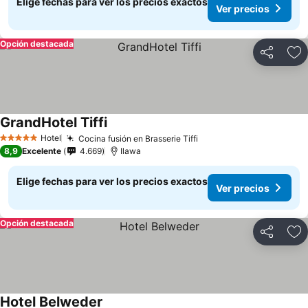
Elige fechas para ver los precios exactos
Ver precios
Opción destacada
Compartir
Ag
GrandHotel Tiffi
Hotel
Cocina fusión en Brasserie Tiffi
5 Estrellas
8,9
Excelente
4.669
Ilawa
Elige fechas para ver los precios exactos
Ver precios
Opción destacada
Compartir
Ag
Hotel Belweder