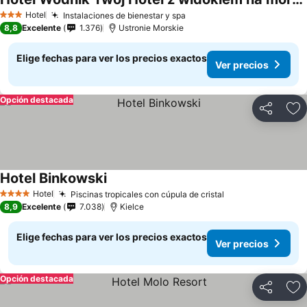
Hotel
Instalaciones de bienestar y spa
3 Estrellas
8,8
Excelente
1.376
Ustronie Morskie
Elige fechas para ver los precios exactos
Ver precios
Opción destacada
Compartir
Ag
Hotel Binkowski
Hotel
Piscinas tropicales con cúpula de cristal
4 Estrellas
8,9
Excelente
7.038
Kielce
Elige fechas para ver los precios exactos
Ver precios
Opción destacada
Compartir
Ag