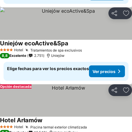
Compartir
Ag
Uniejów ecoActive&Spa
Hotel
Tratamientos de spa exclusivos
4 Estrellas
8,8
Excelente
2.751
Uniejów
Elige fechas para ver los precios exactos
Ver precios
Opción destacada
Compartir
Ag
Hotel Arłamów
Hotel
Piscina termal exterior climatizada
4 Estrellas