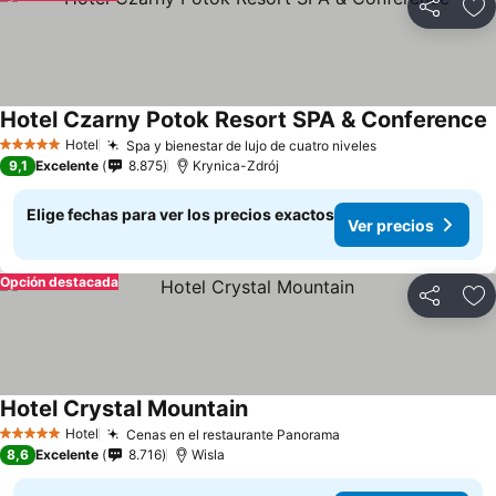
Compartir
Ag
Hotel Czarny Potok Resort SPA & Conference
Hotel
Spa y bienestar de lujo de cuatro niveles
5 Estrellas
9,1
Excelente
8.875
Krynica-Zdrój
Elige fechas para ver los precios exactos
Ver precios
Opción destacada
Compartir
Ag
Hotel Crystal Mountain
Hotel
Cenas en el restaurante Panorama
5 Estrellas
8,6
Excelente
8.716
Wisla