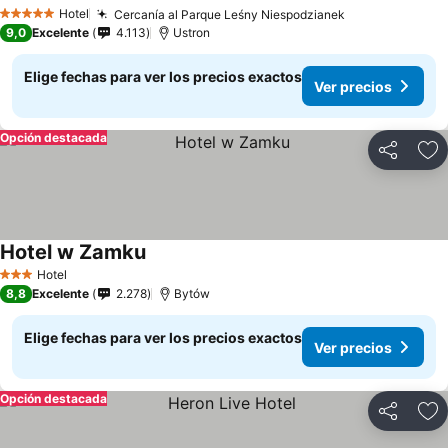
Hotel
Cercanía al Parque Leśny Niespodzianek
5 Estrellas
9,0
Excelente
4.113
Ustron
Elige fechas para ver los precios exactos
Ver precios
Opción destacada
Compartir
Ag
Hotel w Zamku
Hotel
3 Estrellas
8,8
Excelente
2.278
Bytów
Elige fechas para ver los precios exactos
Ver precios
Opción destacada
Compartir
Ag