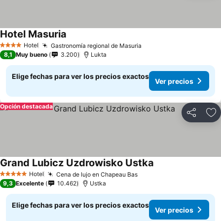
Hotel Masuria
Hotel
Gastronomía regional de Masuria
4 Estrellas
8,1
Muy bueno
3.200
Lukta
Elige fechas para ver los precios exactos
Ver precios
Opción destacada
Compartir
Ag
Grand Lubicz Uzdrowisko Ustka
Hotel
Cena de lujo en Chapeau Bas
5 Estrellas
9,3
Excelente
10.462
Ustka
Elige fechas para ver los precios exactos
Ver precios