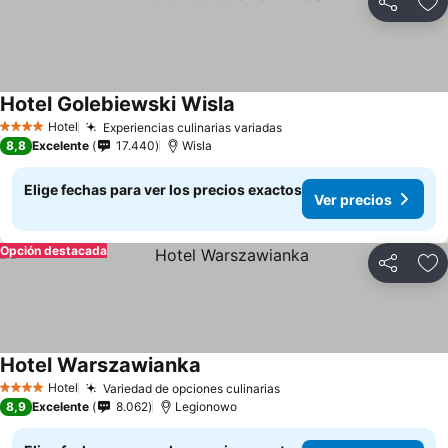
Compartir
Ag
Hotel Golebiewski Wisla
Hotel
Experiencias culinarias variadas
4 Estrellas
8,8
Excelente
17.440
Wisla
Elige fechas para ver los precios exactos
Ver precios
Opción destacada
Compartir
Ag
Hotel Warszawianka
Hotel
Variedad de opciones culinarias
4 Estrellas
8,9
Excelente
8.062
Legionowo