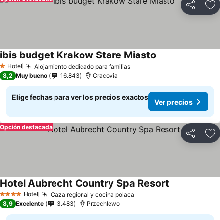
Compartir
Ag
ibis budget Krakow Stare Miasto
Hotel
Alojamiento dedicado para familias
1 Estrellas
8,2
Muy bueno
16.843
Cracovia
Elige fechas para ver los precios exactos
Ver precios
Opción destacada
Compartir
Ag
Hotel Aubrecht Country Spa Resort
Hotel
Caza regional y cocina polaca
4 Estrellas
8,9
Excelente
3.483
Przechlewo