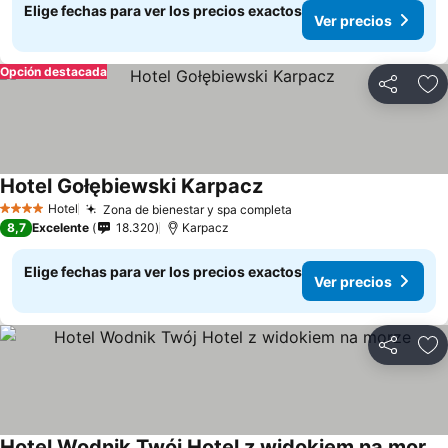
Elige fechas para ver los precios exactos
Ver precios
Opción destacada
Compartir
Ag
Hotel Gołębiewski Karpacz
Hotel
Zona de bienestar y spa completa
4 Estrellas
8,7
Excelente
18.320
Karpacz
Elige fechas para ver los precios exactos
Ver precios
Compartir
Ag
Hotel Wodnik Twój Hotel z widokiem na morze