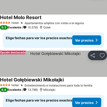
Hotel Molo Resort
Hotel
Apartamentos amplios con vistas a la laguna
4 Estrellas
9,3
Excelente
10.576
Osiek
Elige fechas para ver los precios exactos
Ver precios
Opción destacada
Compartir
Ag
Hotel Gołębiewski Mikołajki
Hotel
Entretenimiento e instalaciones para toda la familia
4 Estrellas
8,8
Excelente
13.788
Mikolajki
Elige fechas para ver los precios exactos
Ver precios