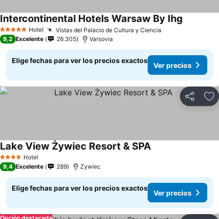
Intercontinental Hotels Warsaw By Ihg
Hotel
Vistas del Palacio de Cultura y Ciencia
5 Estrellas
9,2
Excelente
26.305
Varsovia
Elige fechas para ver los precios exactos
Ver precios
Compartir
Ag
Lake View Żywiec Resort & SPA
Hotel
4 Estrellas
9,4
Excelente
289
Zywiec
Elige fechas para ver los precios exactos
Ver precios
Opción destacada