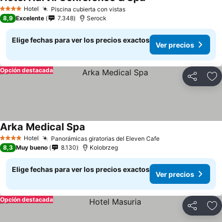
Hotel
Piscina cubierta con vistas
4 Estrellas
8,9
Excelente
7.348
Serock
Elige fechas para ver los precios exactos
Ver precios
Opción destacada
Compartir
Ag
Arka Medical Spa
Hotel
Panorámicas giratorias del Eleven Cafe
4 Estrellas
8,3
Muy bueno
8.130
Kolobrzeg
Elige fechas para ver los precios exactos
Ver precios
Opción destacada
Compartir
Ag