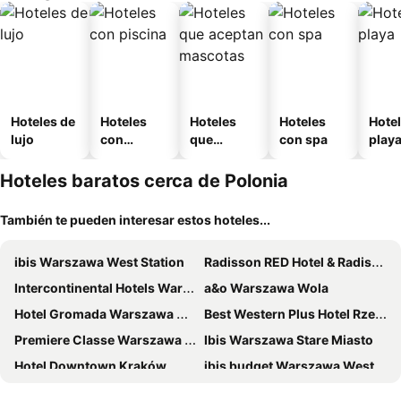
Hoteles de
Hoteles
Hoteles
Hoteles
Hotel
lujo
con
que
con spa
play
piscina
aceptan
mascotas
Hoteles baratos cerca de Polonia
También te pueden interesar estos hoteles...
ibis Warszawa West Station
Radisson RED Hotel & Radisson RED Apartments, Krakow
Intercontinental Hotels Warsaw By Ihg
a&o Warszawa Wola
Hotel Gromada Warszawa Centrum
Best Western Plus Hotel Rzeszów City Center
Premiere Classe Warszawa Centrum
Ibis Warszawa Stare Miasto
Hotel Downtown Kraków
ibis budget Warszawa West Station
Yarden Hotel by Artery Hotels
Sheraton Grand Krakow