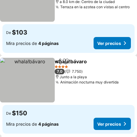
a 8.0 km de: Centro de la ciudad
Terraza en la azotea con vistas al centro
Ver
$103
De
Mira precios de
4 páginas
Ver precios
whala!bávaro
Compartir
Agregar a favoritos
Ver precios
4 Estrellas
7,0
7.750
Junto a la playa
Animación nocturna muy divertida
Ver pre
$150
De
Mira precios de
4 páginas
Ver precios