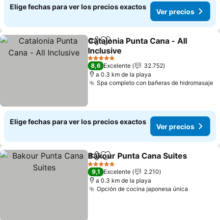
Elige fechas para ver los precios exactos
Ver precios
Catalonia Punta Cana - All
Compartir
Agregar a favoritos
Inclusive
Ver precios
5 Estrellas
8,6
Excelente
32.752
a 0.3 km de la playa
Spa completo con bañeras de hidromasaje
V
Elige fechas para ver los precios exactos
Ver precios
Bakour Punta Cana Suites
Compartir
Agregar a favoritos
5 Estrellas
9,1
Excelente
2.210
a 0.3 km de la playa
Opción de cocina japonesa única
Ver prec