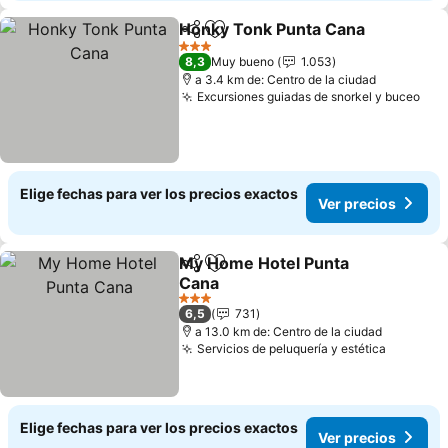
Honky Tonk Punta Cana
Compartir
Agregar a favoritos
Ve
3 Estrellas
8,3
Muy bueno
1.053
a 3.4 km de: Centro de la ciudad
Excursiones guiadas de snorkel y buceo
Ver
Elige fechas para ver los precios exactos
Ver precios
My Home Hotel Punta
Compartir
Agregar a favoritos
Cana
Ver precios
3 Estrellas
6,5
731
a 13.0 km de: Centro de la ciudad
Servicios de peluquería y estética
Ver prec
Elige fechas para ver los precios exactos
Ver precios