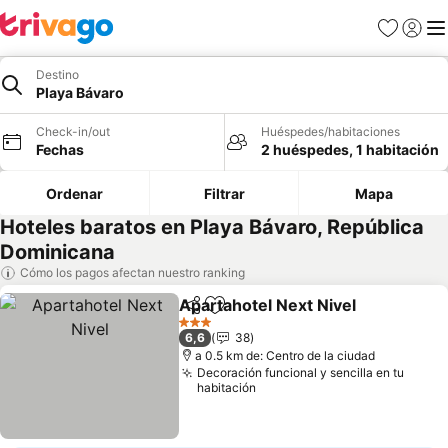
Favoritos
Iniciar 
Me
Destino
Playa Bávaro
Check-in/out
Huéspedes/habitaciones
Fechas
2 huéspedes, 1 habitación
Ordenar
Filtrar
Mapa
Hoteles baratos en Playa Bávaro, República
Dominicana
Cómo los pagos afectan nuestro ranking
Apartahotel Next Nivel
Compartir
Agregar a favoritos
Ver
3 Estrellas
6,6
38
a 0.5 km de: Centro de la ciudad
Decoración funcional y sencilla en tu
habitación