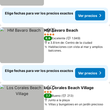
Elige fechas para ver los precios exactos
Ver precios
HM Bavaro Beach
Compartir
Agregar a favoritos
Ver prec
4 Estrellas
8,6
Excelente
1.949
a 3.8 km de: Centro de la ciudad
Habitaciones con vista al mar y amplios
balcones.
Elige fechas para ver los precios exactos
Ver precios
Los Corales Beach Village
Compartir
Agregar a favoritos
3 Estrellas
7,7
Bueno
213
Junto a la playa
Villas y bungalows en un jardín precioso
Ver