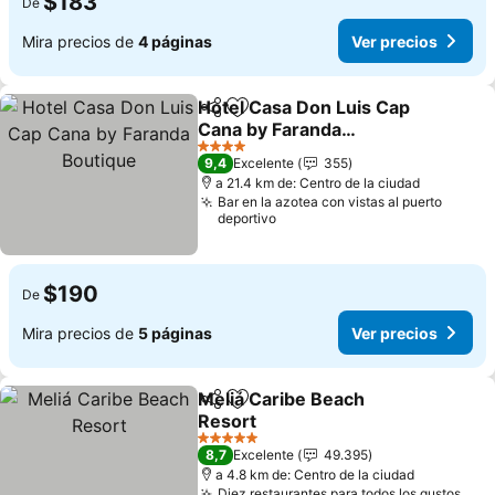
$183
De
Mira precios de
4 páginas
Ver precios
Hotel Casa Don Luis Cap
Compartir
Agregar a favoritos
Cana by Faranda
Boutique
Ver precios
4 Estrellas
9,4
Excelente
355
a 21.4 km de: Centro de la ciudad
Bar en la azotea con vistas al puerto
deportivo
$190
De
Mira precios de
5 páginas
Ver precios
Meliá Caribe Beach
Compartir
Agregar a favoritos
Resort
Ver precios
5 Estrellas
8,7
Excelente
49.395
a 4.8 km de: Centro de la ciudad
Diez restaurantes para todos los gustos