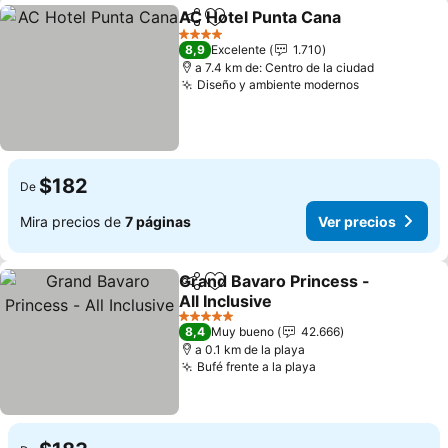
AC Hotel Punta Cana
Compartir
Agregar a favoritos
Ver p
4 Estrellas
8,9
Excelente
1.710
a 7.4 km de: Centro de la ciudad
Diseño y ambiente modernos
Ver precios
$182
De
Mira precios de
7 páginas
Ver precios
Grand Bavaro Princess -
Compartir
Agregar a favoritos
All Inclusive
Ver precios
5 Estrellas
8,4
Muy bueno
42.666
a 0.1 km de la playa
Bufé frente a la playa
Ver precios