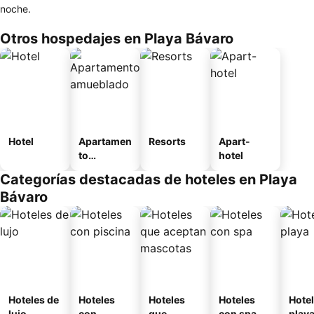
noche.
Otros hospedajes en Playa Bávaro
Hotel
Apartamen
Resorts
Apart-
to
hotel
amueblad
Categorías destacadas de hoteles en Playa
o
Bávaro
Hoteles de
Hoteles
Hoteles
Hoteles
Hotel
lujo
con
que
con spa
play