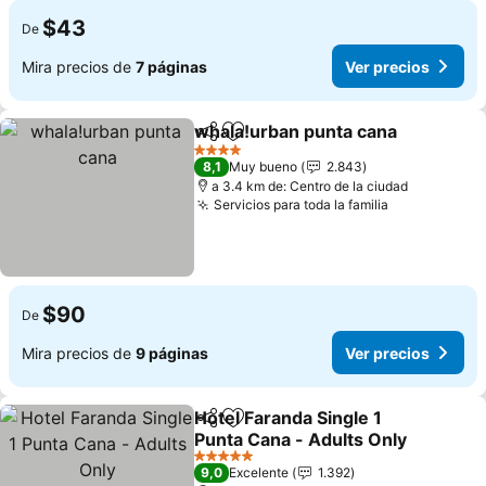
$43
De
Mira precios de
7 páginas
Ver precios
whala!urban punta cana
Compartir
Agregar a favoritos
Ve
4 Estrellas
8,1
Muy bueno
2.843
a 3.4 km de: Centro de la ciudad
Servicios para toda la familia
Ver precios
$90
De
Mira precios de
9 páginas
Ver precios
Hotel Faranda Single 1
Compartir
Agregar a favoritos
Punta Cana - Adults Only
Ver precios
5 Estrellas
9,0
Excelente
1.392