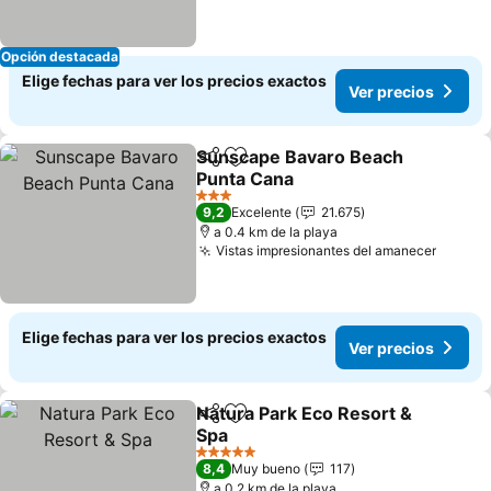
Opción destacada
Elige fechas para ver los precios exactos
Ver precios
Sunscape Bavaro Beach
Compartir
Agregar a favoritos
Punta Cana
Ver precios
3 Estrellas
9,2
Excelente
21.675
a 0.4 km de la playa
Vistas impresionantes del amanecer
Ver pr
Elige fechas para ver los precios exactos
Ver precios
Natura Park Eco Resort &
Compartir
Agregar a favoritos
Spa
Ver precios
5 Estrellas
8,4
Muy bueno
117
a 0.2 km de la playa