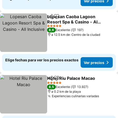
Ver precios
Lopesan Caoba Lagoon
Compartir
Agregar a favoritos
Resort Spa & Casino - All
Inclusive
Ver precios
5 Estrellas
8,6
Excelente
197
a 12.5 km de: Centro de la ciudad
Elige fechas para ver los precios exactos
Ver precios
Hotel Riu Palace Macao
Compartir
Agregar a favoritos
Ver
5 Estrellas
8,5
Excelente
13.927
a 0.2 km de la playa
Experiencias culinarias variadas
Ver preci