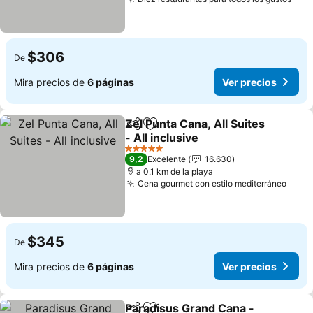
Ver 
$306
De
Mira precios de
6 páginas
Ver precios
Zel Punta Cana, All Suites
Compartir
Agregar a favoritos
- All inclusive
Ver precios
5 Estrellas
9,2
Excelente
16.630
a 0.1 km de la playa
Cena gourmet con estilo mediterráneo
Ver 
$345
De
Mira precios de
6 páginas
Ver precios
Paradisus Grand Cana -