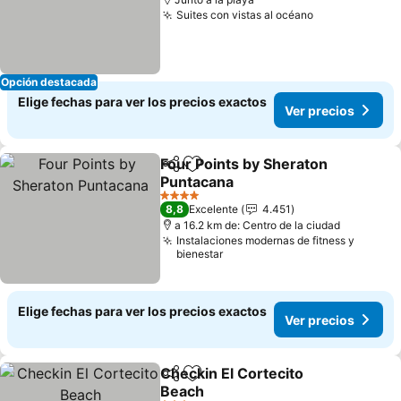
Suites con vistas al océano
Ver precios
Opción destacada
Elige fechas para ver los precios exactos
Ver precios
Four Points by Sheraton
Compartir
Agregar a favoritos
Puntacana
Ver precios
4 Estrellas
8,8
Excelente
4.451
a 16.2 km de: Centro de la ciudad
Instalaciones modernas de fitness y
bienestar
Elige fechas para ver los precios exactos
Ver precios
Checkin El Cortecito
Compartir
Agregar a favoritos
Beach