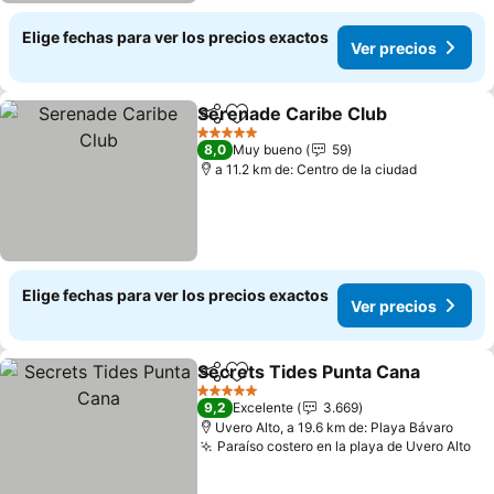
Elige fechas para ver los precios exactos
Ver precios
Serenade Caribe Club
Compartir
Agregar a favoritos
Ver 
5 Estrellas
8,0
Muy bueno
59
a 11.2 km de: Centro de la ciudad
Elige fechas para ver los precios exactos
Ver precios
Secrets Tides Punta Cana
Compartir
Agregar a favoritos
5 Estrellas
9,2
Excelente
3.669
Uvero Alto, a 19.6 km de: Playa Bávaro
Paraíso costero en la playa de Uvero Alto
Ve