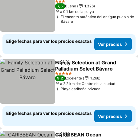
Ver precios
3 Estrellas
7,5
Bueno
1.326
a 0.1 km de la playa
El encanto auténtico del antiguo pueblo de
Bávaro
Elige fechas para ver los precios exactos
Ver precios
Family Selection at Grand
Compartir
Agregar a favoritos
Palladium Select Bávaro
Ver precios
5 Estrellas
9,2
Excelente
1.268
a 2.2 km de: Centro de la ciudad
Playa caribeña privada
Ver precios
Elige fechas para ver los precios exactos
Ver precios
CARIBBEAN Ocean
Compartir
Agregar a favoritos