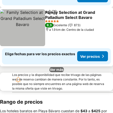
Family Selection at Grand
Compartir
Agregar a favoritos
Palladium Select Bavaro
Ver precios
5 Estrellas
9,3
Excelente
873
a 1.9 km de: Centro de la ciudad
Elige fechas para ver los precios exactos
Ver precios
Ver más
Los precios y la disponibilidad que recibe trivago de las páginas
web de reserva cambian de manera constante. Por lo tanto, es
posible que no siempre encuentres en una página web de reserva
la misma oferta que viste en trivago.
Rango de precios
Los hoteles baratos en Playa Bávaro cuestan de
‎$43
a
‎$425
por