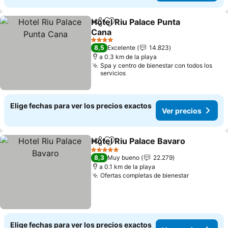
Hotel Riu Palace Punta
Compartir
Agregar a favoritos
Cana
Ver precios
4 Estrellas
8,5
Excelente
14.823
a 0.3 km de la playa
Spa y centro de bienestar con todos los
servicios
Elige fechas para ver los precios exactos
Ver precios
Hotel Riu Palace Bavaro
Compartir
Agregar a favoritos
Ve
5 Estrellas
8,3
Muy bueno
22.279
a 0.1 km de la playa
Ofertas completas de bienestar
Ver preci
Elige fechas para ver los precios exactos