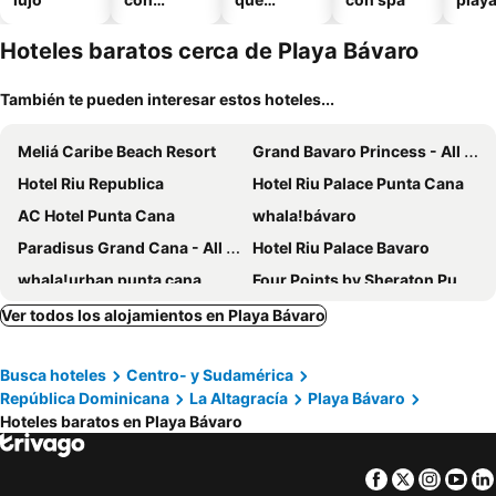
piscina
aceptan
mascotas
Hoteles baratos cerca de Playa Bávaro
También te pueden interesar estos hoteles...
Meliá Caribe Beach Resort
Grand Bavaro Princess - All Inclusive
Hotel Riu Republica
Hotel Riu Palace Punta Cana
AC Hotel Punta Cana
whala!bávaro
Paradisus Grand Cana - All Suites
Hotel Riu Palace Bavaro
whala!urban punta cana
Four Points by Sheraton Puntacana
Checkin El Cortecito Beach
Los Corales Beach Village
Ver todos los alojamientos en Playa Bávaro
Reserva Real By Harper
HM Bavaro Beach
Busca hoteles
Centro- y Sudamérica
Checkin El Cortecito
Hotel Cortecito Inn Bavaro
República Dominicana
La Altagracía
Playa Bávaro
Hotel Faranda Single 1 Punta Cana - Adults Only
My Home Hotel Punta Cana
Hoteles baratos en Playa Bávaro
Hotel Las Rosas de Punta Cana
Hotel Maracas Punta Cana
Hotel Marimba Punta Cana
Secrets Tides Punta Cana
Facebook
Twitter
Insta
Yo