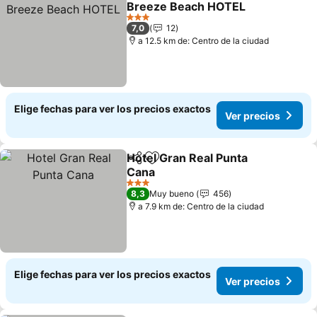
Breeze Beach HOTEL
Ver precios
3 Estrellas
7,0
12
a 12.5 km de: Centro de la ciudad
Elige fechas para ver los precios exactos
Ver precios
Hotel Gran Real Punta
Compartir
Agregar a favoritos
Cana
Ver precios
3 Estrellas
8,3
Muy bueno
456
a 7.9 km de: Centro de la ciudad
Elige fechas para ver los precios exactos
Ver precios