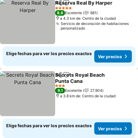
Reserva Real By Harper
Compartir
Agregar a favoritos
Ve
5 Estrellas
8,8
Excelente
881
a 4.3 km de: Centro de la ciudad
Servicio de decoración de habitaciones
personalizado
Elige fechas para ver los precios exactos
Ver precios
Secrets Royal Beach
Compartir
Agregar a favoritos
Punta Cana
Ver precios
3 Estrellas
9,1
Excelente
27.904
a 3.8 km de: Centro de la ciudad
Elige fechas para ver los precios exactos
Ver precios