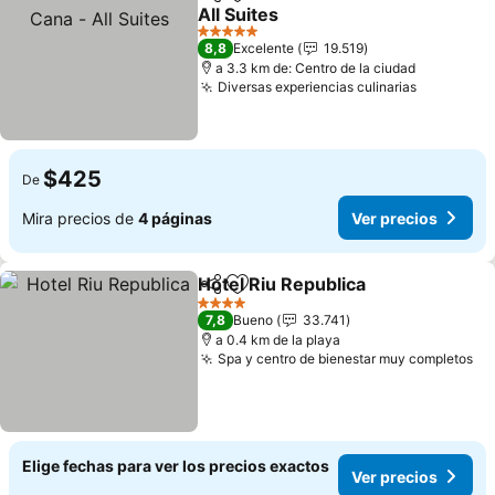
Compartir
Agregar a favoritos
All Suites
Ver precios
5 Estrellas
8,8
Excelente
19.519
a 3.3 km de: Centro de la ciudad
Diversas experiencias culinarias
Ver preci
$425
De
Mira precios de
4 páginas
Ver precios
Hotel Riu Republica
Compartir
Agregar a favoritos
Ver pr
4 Estrellas
7,8
Bueno
33.741
a 0.4 km de la playa
Spa y centro de bienestar muy completos
Ve
Elige fechas para ver los precios exactos
Ver precios