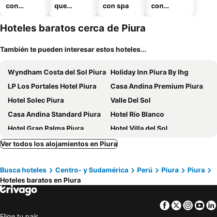
con
que
con spa
con
piscina
aceptan
estaciona
mascotas
miento
Hoteles baratos cerca de Piura
También te pueden interesar estos hoteles...
Wyndham Costa del Sol Piura
Holiday Inn Piura By Ihg
LP Los Portales Hotel Piura
Casa Andina Premium Piura
Hotel Solec Piura
Valle Del Sol
Casa Andina Standard Piura
Hotel Rio Blanco
Hotel Gran Palma Piura
Hotel Villa del Sol
Grau Business Hotel
President
Ver todos los alojamientos en Piura
Tierra Viva Piura Hotel
Hospedaje Central Piura
Busca hoteles
Centro- y Sudamérica
Perú
Piura
Piura
Rivera del Rio Hotel
Hotel El Sol
Hoteles baratos en Piura
Rua Hoteles Piura
El Angolo Piura
Hotel Casa Real Piura
Hotel Taurus
Facebook
Twitter
Insta
Yo
Hotel Kusnaya
El Principe Hoteles
Elige tu país