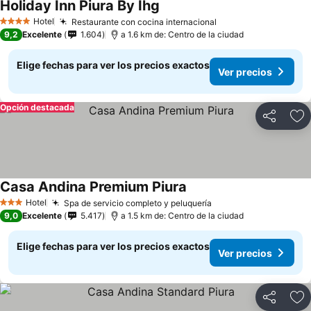
Holiday Inn Piura By Ihg
Hotel
Restaurante con cocina internacional
4 Estrellas
9,2
Excelente
1.604
a 1.6 km de: Centro de la ciudad
Elige fechas para ver los precios exactos
Ver precios
Opción destacada
Compartir
Ag
Casa Andina Premium Piura
Hotel
Spa de servicio completo y peluquería
3 Estrellas
9,0
Excelente
5.417
a 1.5 km de: Centro de la ciudad
Elige fechas para ver los precios exactos
Ver precios
Compartir
Ag