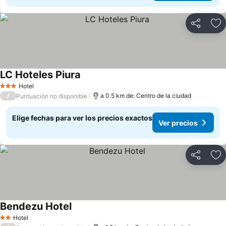
Compartir
Ag
LC Hoteles Piura
Hotel
3 Estrellas
/
a 0.5 km de: Centro de la ciudad
Puntuación no disponible
Elige fechas para ver los precios exactos
Ver precios
Compartir
Ag
Bendezu Hotel
Hotel
2 Estrellas