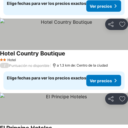
Elige fechas para ver los precios exactos
Ver precios
Compartir
Ag
Hotel Country Boutique
Hotel
2 Estrellas
/
a 1.3 km de: Centro de la ciudad
Puntuación no disponible
Elige fechas para ver los precios exactos
Ver precios
Compartir
Ag