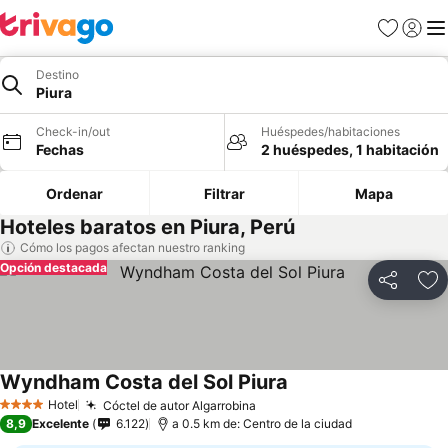
Favoritos
Iniciar 
Me
Destino
Piura
Check-in/out
Huéspedes/habitaciones
Fechas
2 huéspedes, 1 habitación
Ordenar
Filtrar
Mapa
Hoteles baratos en Piura, Perú
Cómo los pagos afectan nuestro ranking
Opción destacada
Compartir
Ag
Wyndham Costa del Sol Piura
Hotel
Cóctel de autor Algarrobina
4 Estrellas
8,9
Excelente
6.122
a 0.5 km de: Centro de la ciudad