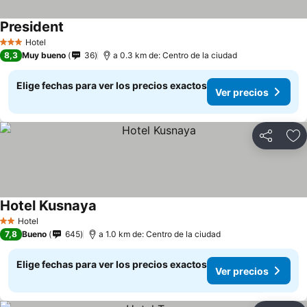
President
Hotel
3 Estrellas
8,3
Muy bueno
36
a 0.3 km de: Centro de la ciudad
Elige fechas para ver los precios exactos
Ver precios
Compartir
Ag
Hotel Kusnaya
Hotel
2 Estrellas
7,8
Bueno
645
a 1.0 km de: Centro de la ciudad
Elige fechas para ver los precios exactos
Ver precios