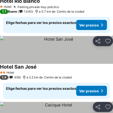
Hotel Rio Blanco
Hotel
Parking privado muy práctico
1 Estrellas
7,7
Bueno
1.040
a 0.7 km de: Centro de la ciudad
Elige fechas para ver los precios exactos
Ver precios
Compartir
Ag
Hotel San José
Hotel
2 Estrellas
7,4
456
a 2.2 km de: Centro de la ciudad
Elige fechas para ver los precios exactos
Ver precios
Compartir
Ag