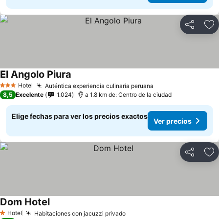
Compartir
Ag
El Angolo Piura
Hotel
Auténtica experiencia culinaria peruana
3 Estrellas
8,5
Excelente
1.024
a 1.8 km de: Centro de la ciudad
Elige fechas para ver los precios exactos
Ver precios
Compartir
Ag
Dom Hotel
Hotel
Habitaciones con jacuzzi privado
1 Estrellas