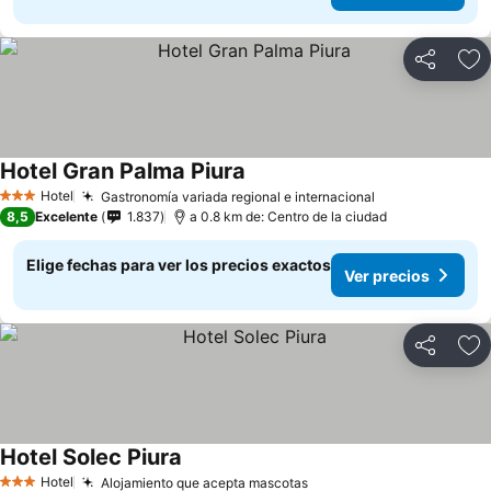
Compartir
Ag
Hotel Gran Palma Piura
Hotel
Gastronomía variada regional e internacional
3 Estrellas
8,5
Excelente
1.837
a 0.8 km de: Centro de la ciudad
Elige fechas para ver los precios exactos
Ver precios
Compartir
Ag
Hotel Solec Piura
Hotel
Alojamiento que acepta mascotas
3 Estrellas