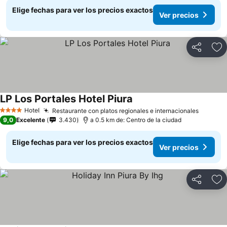
Elige fechas para ver los precios exactos
Ver precios
Compartir
Ag
LP Los Portales Hotel Piura
Hotel
Restaurante con platos regionales e internacionales
4 Estrellas
9,0
Excelente
3.430
a 0.5 km de: Centro de la ciudad
Elige fechas para ver los precios exactos
Ver precios
Compartir
Ag