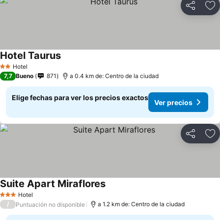
Compartir
Ag
Hotel Taurus
Hotel
2 Estrellas
7,7
Bueno
871
a 0.4 km de: Centro de la ciudad
Elige fechas para ver los precios exactos
Ver precios
Compartir
Ag
Suite Apart Miraflores
Hotel
3 Estrellas
/
a 1.2 km de: Centro de la ciudad
Puntuación no disponible