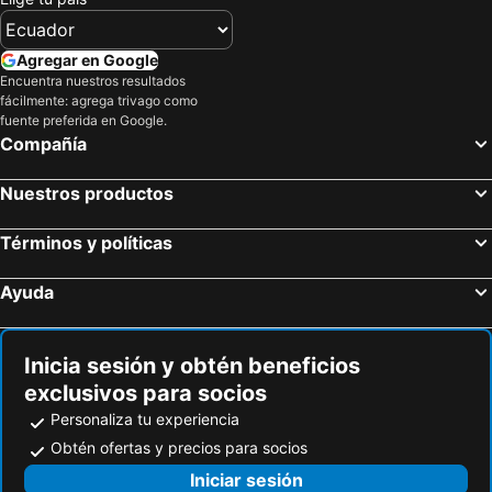
Esmeralda
Intiotel Piura
Ayenda Sol de Piura
Suche Park
Agregar en Google
Encuentra nuestros resultados
Las Arenas
Tallan
fácilmente: agrega trivago como
Hoteles Bayovar
LM Hoteles
fuente preferida en Google.
Compañía
Hospedaje Miraflores
Estancia Real Piura
Hispano
Rio Verde Piura
Nuestros productos
Banyan River
Estancia Real
Términos y políticas
Hotel Spa Luz De Luna
Hotel Santa Lucia
Hotel Casa Luna
Di Costa Hotel
Ayuda
Mak Suites
Orquideas Hotel
Hospedaje Pasion Suite
Inicia sesión y obtén beneficios
exclusivos para socios
Personaliza tu experiencia
Obtén ofertas y precios para socios
Iniciar sesión