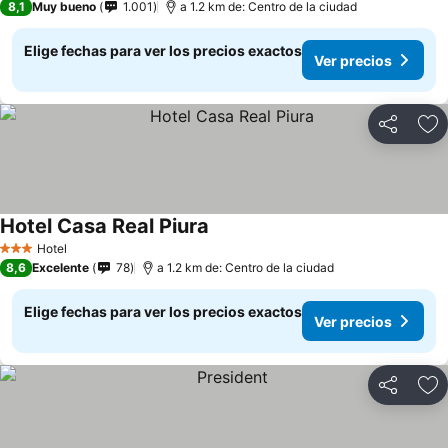
8,1
Muy bueno
1.001
a 1.2 km de: Centro de la ciudad
Elige fechas para ver los precios exactos
Ver precios
Compartir
Ag
Hotel Casa Real Piura
Hotel
3 Estrellas
8,6
Excelente
78
a 1.2 km de: Centro de la ciudad
Elige fechas para ver los precios exactos
Ver precios
Compartir
Ag