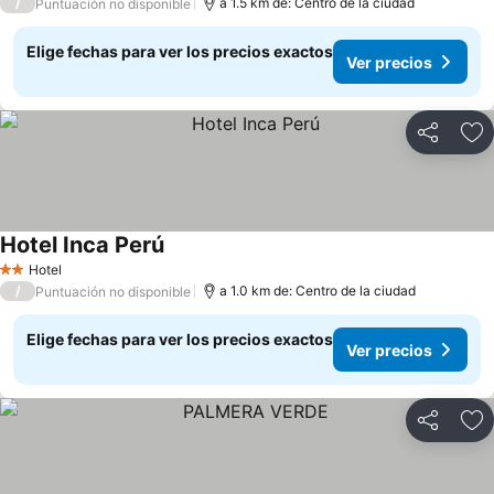
/
a 1.5 km de: Centro de la ciudad
Puntuación no disponible
Elige fechas para ver los precios exactos
Ver precios
Compartir
Ag
Hotel Inca Perú
Hotel
2 Estrellas
/
a 1.0 km de: Centro de la ciudad
Puntuación no disponible
Elige fechas para ver los precios exactos
Ver precios
Compartir
Ag