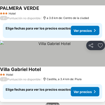
PALMERA VERDE
Hotel
3 Estrellas
/
a 3.6 km de: Centro de la ciudad
Puntuación no disponible
Elige fechas para ver los precios exactos
Ver precios
Compartir
Ag
Villa Gabriel Hotel
Hotel
2 Estrellas
/
Castilla, a 3.4 km de: Piura
Puntuación no disponible
Elige fechas para ver los precios exactos
Ver precios
Ver más