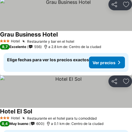
Compartir
Ag
Grau Business Hotel
Hotel
Restaurante y bar en el hotel
3 Estrellas
8,7
Excelente
556
a 2.8 km de: Centro de la ciudad
Elige fechas para ver los precios exactos
Ver precios
Compartir
Ag
Hotel El Sol
Hotel
Restaurante en el hotel para tu comodidad
3 Estrellas
8,4
Muy bueno
600
a 0.1 km de: Centro de la ciudad