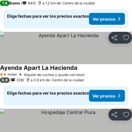
7,8
Bueno
845
a 1.2 km de: Centro de la ciudad
Elige fechas para ver los precios exactos
Ver precios
Compartir
Ag
Ayenda Apart La Hacienda
Hotel
Alquiler de coches y ayuda con tours
2 Estrellas
6,9
228
a 0.6 km de: Centro de la ciudad
Elige fechas para ver los precios exactos
Ver precios
Compartir
Ag