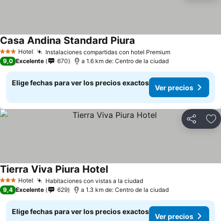
Casa Andina Standard Piura
Hotel
Instalaciones compartidas con hotel Premium
3 Estrellas
9,0
Excelente
670
a 1.6 km de: Centro de la ciudad
Elige fechas para ver los precios exactos
Ver precios
Compartir
Ag
Tierra Viva Piura Hotel
Hotel
Habitaciones con vistas a la ciudad
3 Estrellas
9,4
Excelente
629
a 1.3 km de: Centro de la ciudad
Elige fechas para ver los precios exactos
Ver precios