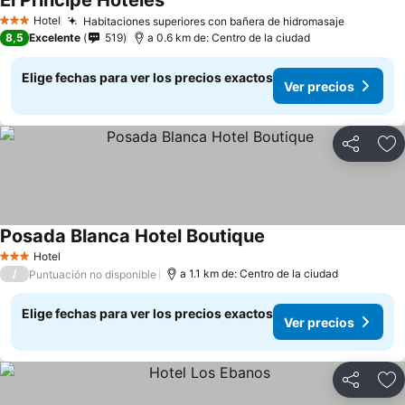
El Principe Hoteles
Hotel
Habitaciones superiores con bañera de hidromasaje
3 Estrellas
8,5
Excelente
519
a 0.6 km de: Centro de la ciudad
Elige fechas para ver los precios exactos
Ver precios
Compartir
Ag
Posada Blanca Hotel Boutique
Hotel
3 Estrellas
/
a 1.1 km de: Centro de la ciudad
Puntuación no disponible
Elige fechas para ver los precios exactos
Ver precios
Compartir
Ag