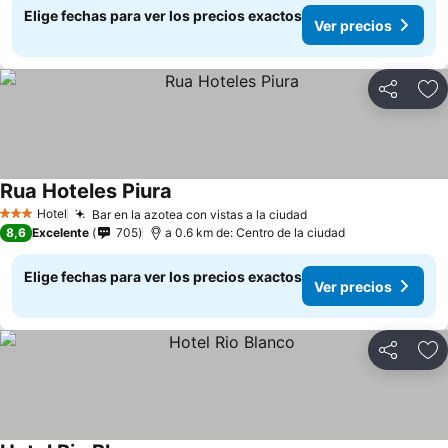
Elige fechas para ver los precios exactos
Ver precios
Compartir
Ag
Rua Hoteles Piura
Hotel
Bar en la azotea con vistas a la ciudad
3 Estrellas
8,6
Excelente
705
a 0.6 km de: Centro de la ciudad
Elige fechas para ver los precios exactos
Ver precios
Compartir
Ag