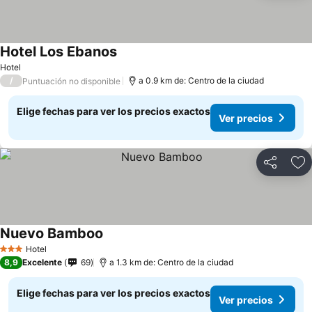
Hotel Los Ebanos
Hotel
/
a 0.9 km de: Centro de la ciudad
Puntuación no disponible
Elige fechas para ver los precios exactos
Ver precios
Compartir
Ag
Nuevo Bamboo
Hotel
3 Estrellas
8,9
Excelente
69
a 1.3 km de: Centro de la ciudad
Elige fechas para ver los precios exactos
Ver precios