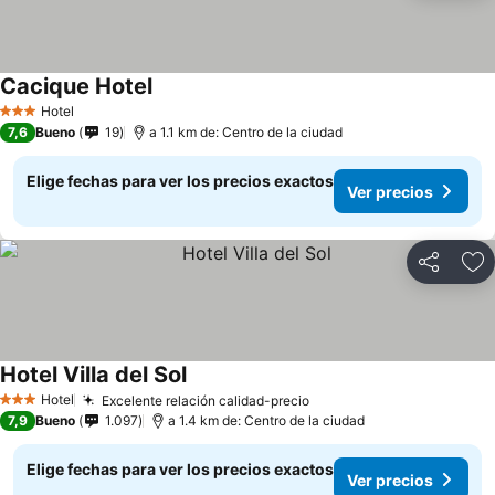
Cacique Hotel
Hotel
3 Estrellas
7,6
Bueno
19
a 1.1 km de: Centro de la ciudad
Elige fechas para ver los precios exactos
Ver precios
Compartir
Ag
Hotel Villa del Sol
Hotel
Excelente relación calidad-precio
3 Estrellas
7,9
Bueno
1.097
a 1.4 km de: Centro de la ciudad
Elige fechas para ver los precios exactos
Ver precios