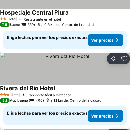
Hospedaje Central Piura
Hotel
Restaurante en el hotel
2 Estrellas
7,5
Bueno
559
a 0.6 km de: Centro de la ciudad
Elige fechas para ver los precios exactos
Ver precios
Compartir
Ag
Rivera del Rio Hotel
Hotel
Transporte fácil a Catacaos
3 Estrellas
8,1
Muy bueno
400
a 1.1 km de: Centro de la ciudad
Elige fechas para ver los precios exactos
Ver precios