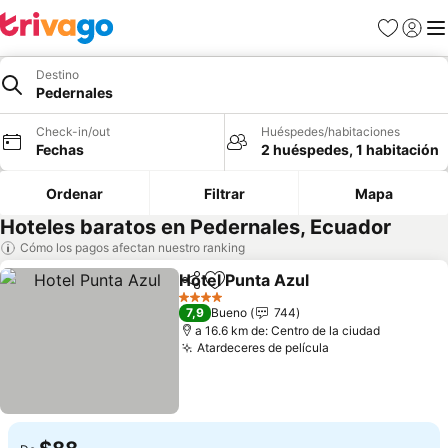
Favoritos
Iniciar 
Me
Destino
Pedernales
Check-in/out
Huéspedes/habitaciones
Fechas
2 huéspedes, 1 habitación
Ordenar
Filtrar
Mapa
Hoteles baratos en Pedernales, Ecuador
Cómo los pagos afectan nuestro ranking
Hotel Punta Azul
Compartir
Agregar a favoritos
4 Estrellas
7,9
Bueno
744
a 16.6 km de: Centro de la ciudad
Atardeceres de película