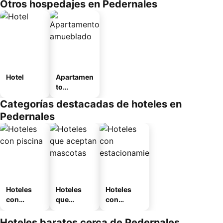
Otros hospedajes en Pedernales
Hotel
Apartamen
to
amueblad
Categorías destacadas de hoteles en
o
Pedernales
Hoteles
Hoteles
Hoteles
con
que
con
piscina
aceptan
estaciona
mascotas
miento
Hoteles baratos cerca de Pedernales