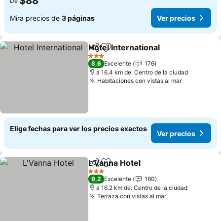
$88
De
Mira precios de
3 páginas
Ver precios
Hotel International
Compartir
Agregar a favoritos
3 Estrellas
8,6
Excelente
176
a 16.4 km de: Centro de la ciudad
Habitaciones con vistas al mar
Elige fechas para ver los precios exactos
Ver precios
L'Vanna Hotel
Compartir
Agregar a favoritos
3 Estrellas
9,2
Excelente
160
a 16.2 km de: Centro de la ciudad
Terraza con vistas al mar