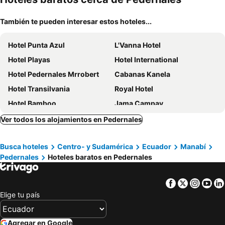
También te pueden interesar estos hoteles...
Hotel Punta Azul
L'Vanna Hotel
Hotel Playas
Hotel International
Hotel Pedernales Mrrobert
Cabanas Kanela
Hotel Transilvania
Royal Hotel
Hotel Bamboo
Jama Campay
Hotel Rancho Playa Del Sol
Hotel Blakeniv
Ver todos los alojamientos en Pedernales
Hotel SueÑos Beach
Hotel Melao
Busca hoteles
Centro- y Sudamérica
Ecuador
Manabí
Pedernales
Hoteles baratos en Pedernales
Facebook
Twitter
Insta
Yo
Elige tu país
Agregar en Google