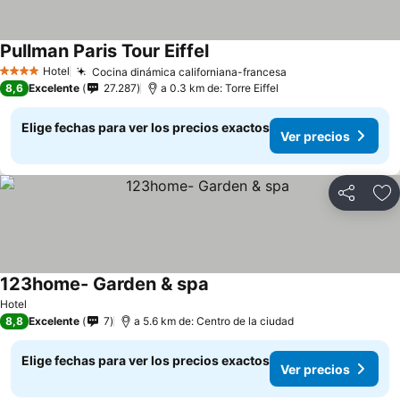
Pullman Paris Tour Eiffel
Hotel
Cocina dinámica californiana-francesa
4 Estrellas
8,6
Excelente
27.287
a 0.3 km de: Torre Eiffel
Elige fechas para ver los precios exactos
Ver precios
Compartir
Ag
123home- Garden & spa
Hotel
8,8
Excelente
7
a 5.6 km de: Centro de la ciudad
Elige fechas para ver los precios exactos
Ver precios