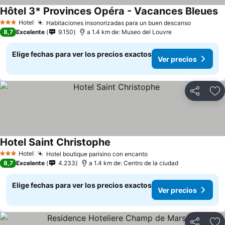
Hôtel 3* Provinces Opéra - Vacances Bleues
Hotel
Habitaciones insonorizadas para un buen descanso
3 Estrellas
8,7
Excelente
9.150
a 1.4 km de: Museo del Louvre
Elige fechas para ver los precios exactos
Ver precios
Compartir
Ag
Hotel Saint Christophe
Hotel
Hotel boutique parisino con encanto
3 Estrellas
8,7
Excelente
4.233
a 1.4 km de: Centro de la ciudad
Elige fechas para ver los precios exactos
Ver precios