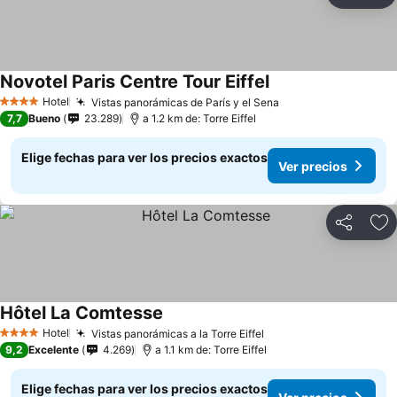
Ag
Novotel Paris Centre Tour Eiffel
Hotel
Vistas panorámicas de París y el Sena
4 Estrellas
7,7
Bueno
23.289
a 1.2 km de: Torre Eiffel
Elige fechas para ver los precios exactos
Ver precios
Compartir
Ag
Hôtel La Comtesse
Hotel
Vistas panorámicas a la Torre Eiffel
4 Estrellas
9,2
Excelente
4.269
a 1.1 km de: Torre Eiffel
Elige fechas para ver los precios exactos