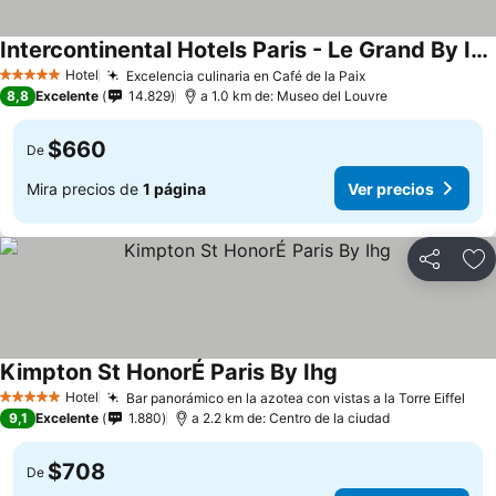
Intercontinental Hotels Paris - Le Grand By Ihg
Hotel
Excelencia culinaria en Café de la Paix
5 Estrellas
8,8
Excelente
14.829
a 1.0 km de: Museo del Louvre
$660
De
Mira precios de
1 página
Ver precios
Compartir
Ag
Kimpton St HonorÉ Paris By Ihg
Hotel
Bar panorámico en la azotea con vistas a la Torre Eiffel
5 Estrellas
9,1
Excelente
1.880
a 2.2 km de: Centro de la ciudad
$708
De