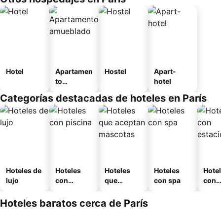
Hotel
Apartamen
Hostel
Apart-
to
hotel
amueblad
Categorías destacadas de hoteles en París
o
Hoteles de
Hoteles
Hoteles
Hoteles
Hote
lujo
con
que
con spa
con
piscina
aceptan
esta
mascotas
mien
Hoteles baratos cerca de París