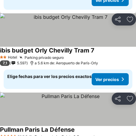
Ver precios
Compartir
Ag
ibis budget Orly Chevilly Tram 7
Hotel
Parking privado seguro
2 Estrellas
7,1
5.597
a 5.6 km de: Aeropuerto de París-Orly
Elige fechas para ver los precios exactos
Ver precios
Compartir
Ag
Pullman Paris La Défense