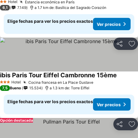
Hotel
Estancia económica en París
2 Estrellas
6,1
7.149
a 1.7 km de: Basílica del Sagrado Corazón
Elige fechas para ver los precios exactos
Ver precios
Compartir
Ag
ibis Paris Tour Eiffel Cambronne 15ème
Hotel
Cocina francesa en La Place Gustave
3 Estrellas
7,5
Bueno
15.534
a 1.3 km de: Torre Eiffel
Elige fechas para ver los precios exactos
Ver precios
Opción destacada
Compartir
Ag