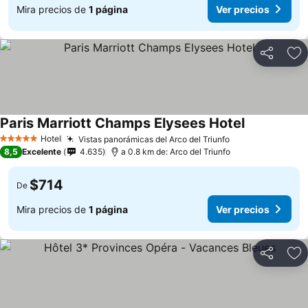
Mira precios de
1 página
Ver precios
Compartir
Ag
Paris Marriott Champs Elysees Hotel
Hotel
Vistas panorámicas del Arco del Triunfo
5 Estrellas
8,5
Excelente
4.635
a 0.8 km de: Arco del Triunfo
$714
De
Mira precios de
1 página
Ver precios
Compartir
Ag