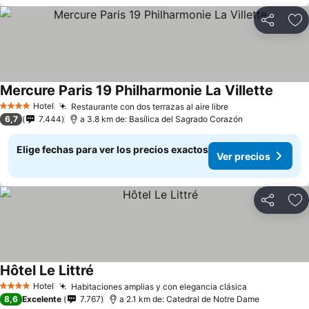
Compartir
Ag
Mercure Paris 19 Philharmonie La Villette
Hotel
Restaurante con dos terrazas al aire libre
4 Estrellas
6,7
7.444
a 3.8 km de: Basílica del Sagrado Corazón
Elige fechas para ver los precios exactos
Ver precios
Compartir
Ag
Hôtel Le Littré
Hotel
Habitaciones amplias y con elegancia clásica
4 Estrellas
8,6
Excelente
7.767
a 2.1 km de: Catedral de Notre Dame