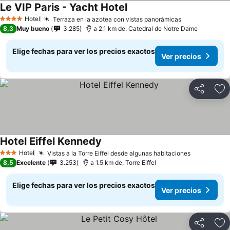
Le VIP Paris - Yacht Hotel
Hotel
Terraza en la azotea con vistas panorámicas
4 Estrellas
8,3
Muy bueno
3.285
a 2.1 km de: Catedral de Notre Dame
Elige fechas para ver los precios exactos
Ver precios
Compartir
Ag
Hotel Eiffel Kennedy
Hotel
Vistas a la Torre Eiffel desde algunas habitaciones
3 Estrellas
8,5
Excelente
3.253
a 1.5 km de: Torre Eiffel
Elige fechas para ver los precios exactos
Ver precios
Compartir
Ag