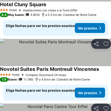
Hotel Cluny Square
Hotel
Habitaciones con vistas a la Torre Eiffel
3 Estrellas
8,4
Muy bueno
4.805
a 0.5 km de: Catedral de Notre Dame
Elige fechas para ver los precios exactos
Ver precios
Compartir
Ag
Novotel Suites Paris Montreuil Vincennes
Hotel
Comptoir Gourmand 24 horas
4 Estrellas
7,6
Bueno
11.786
a 4.8 km de: Catedral de Notre Dame
Elige fechas para ver los precios exactos
Ver precios
Compartir