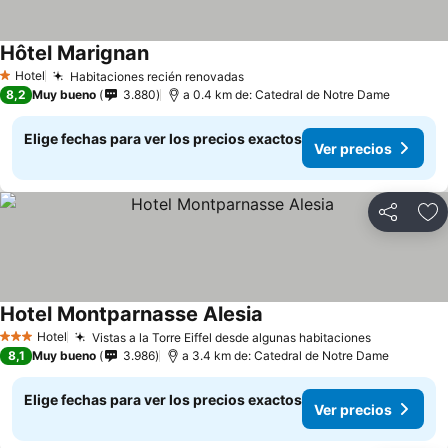
Hôtel Marignan
Hotel
Habitaciones recién renovadas
1 Estrellas
8,2
Muy bueno
3.880
a 0.4 km de: Catedral de Notre Dame
Elige fechas para ver los precios exactos
Ver precios
Compartir
Ag
Hotel Montparnasse Alesia
Hotel
Vistas a la Torre Eiffel desde algunas habitaciones
3 Estrellas
8,1
Muy bueno
3.986
a 3.4 km de: Catedral de Notre Dame
Elige fechas para ver los precios exactos
Ver precios