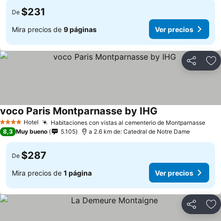
$231
De
Mira precios de
9 páginas
Ver precios
Compartir
Ag
voco Paris Montparnasse by IHG
Hotel
Habitaciones con vistas al cementerio de Montparnasse
4 Estrellas
8,3
Muy bueno
5.105
a 2.6 km de: Catedral de Notre Dame
$287
De
Mira precios de
1 página
Ver precios
Compartir
Ag