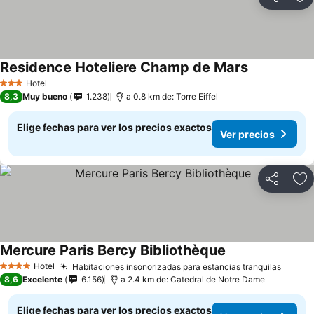
Compartir
Ag
Residence Hoteliere Champ de Mars
Hotel
3 Estrellas
8,3
Muy bueno
1.238
a 0.8 km de: Torre Eiffel
Elige fechas para ver los precios exactos
Ver precios
Compartir
Ag
Mercure Paris Bercy Bibliothèque
Hotel
Habitaciones insonorizadas para estancias tranquilas
4 Estrellas
8,6
Excelente
6.156
a 2.4 km de: Catedral de Notre Dame
Elige fechas para ver los precios exactos