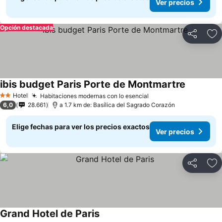
Ver precios
Opción destacada
Compartir
Ag
ibis budget Paris Porte de Montmartre
Hotel
Habitaciones modernas con lo esencial
2 Estrellas
6,0
28.661
a 1.7 km de: Basílica del Sagrado Corazón
Elige fechas para ver los precios exactos
Ver precios
Compartir
Ag
Grand Hotel de Paris