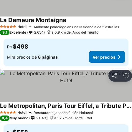
La Demeure Montaigne
Hotel
Ambiente palaciego en una residencia de 5 estrellas
5 Estrellas
9,1
Excelente
2.654
a 0.9 km de: Arco del Triunfo
$498
De
Mira precios de
8 páginas
Ver precios
Compartir
Ag
Le Metropolitan, Paris Tour Eiffel, a Tribute Portfolio Hotel
Hotel
Restaurante japonés fusión Hokusai
5 Estrellas
8,4
Muy bueno
2.043
a 1.2 km de: Torre Eiffel