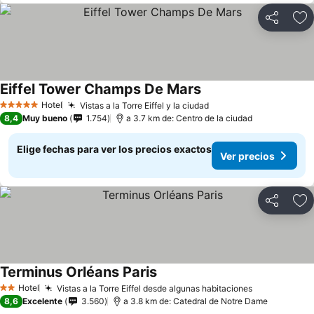
Compartir
Ag
Eiffel Tower Champs De Mars
Hotel
Vistas a la Torre Eiffel y la ciudad
5 Estrellas
8,4
Muy bueno
1.754
a 3.7 km de: Centro de la ciudad
Elige fechas para ver los precios exactos
Ver precios
Compartir
Ag
Terminus Orléans Paris
Hotel
Vistas a la Torre Eiffel desde algunas habitaciones
2 Estrellas
8,6
Excelente
3.560
a 3.8 km de: Catedral de Notre Dame