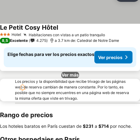
Le Petit Cosy Hôtel
Hotel
Habitaciones con vistas a un patio tranquilo
3 Estrellas
8,5
Excelente
4.275
a 3.7 km de: Catedral de Notre Dame
Elige fechas para ver los precios exactos
Ver precios
Ver más
Los precios y la disponibilidad que recibe trivago de las páginas
web de reserva cambian de manera constante. Por lo tanto, es
posible que no siempre encuentres en una página web de reserva
la misma oferta que viste en trivago.
Rango de precios
Los hoteles baratos en París cuestan de
‎$231
a
‎$714
por noche.
Otros hospedajes en París