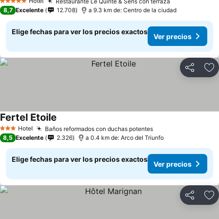
Hotel
Restaurante Le Quinte & Sens con terraza
5 Estrellas
8,7
Excelente
12.708
a 9.3 km de: Centro de la ciudad
Elige fechas para ver los precios exactos
Ver precios
Compartir
Ag
Fertel Etoile
Hotel
Baños reformados con duchas potentes
3 Estrellas
8,5
Excelente
2.326
a 0.4 km de: Arco del Triunfo
Elige fechas para ver los precios exactos
Ver precios
Compartir
Ag