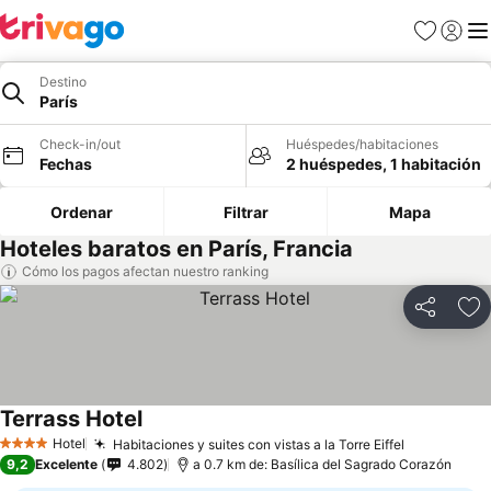
Favoritos
Iniciar 
Me
Destino
París
Check-in/out
Huéspedes/habitaciones
Fechas
2 huéspedes, 1 habitación
Ordenar
Filtrar
Mapa
Hoteles baratos en París, Francia
Cómo los pagos afectan nuestro ranking
Compartir
Ag
Terrass Hotel
Hotel
Habitaciones y suites con vistas a la Torre Eiffel
4 Estrellas
9,2
Excelente
4.802
a 0.7 km de: Basílica del Sagrado Corazón