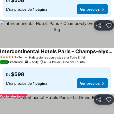
$558
De
Mira precios de
1 página
Ver precios
Compartir
Ag
Intercontinental Hotels Paris - Champs-elysÉes Etoile By Ihg
Hotel
Habitaciones con vistas a la Torre Eiffel
5 Estrellas
8,5
Excelente
2.551
a 0.4 km de: Arco del Triunfo
$598
De
Mira precios de
1 página
Ver precios
Opción destacada
Compartir
Ag