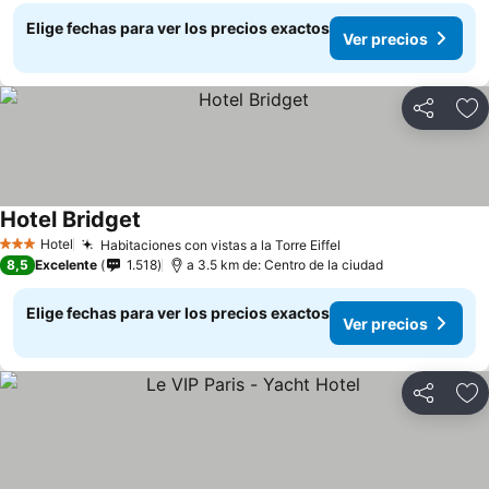
Elige fechas para ver los precios exactos
Ver precios
Compartir
Ag
Hotel Bridget
Hotel
Habitaciones con vistas a la Torre Eiffel
3 Estrellas
8,5
Excelente
1.518
a 3.5 km de: Centro de la ciudad
Elige fechas para ver los precios exactos
Ver precios
Compartir
Ag