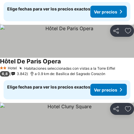
Elige fechas para ver los precios exactos
Ver precios
Compartir
Ag
Hôtel De Paris Opera
Hotel
Habitaciones seleccionadas con vistas a la Torre Eiffel
2 Estrellas
6,8
3.842
a 0.9 km de: Basílica del Sagrado Corazón
Elige fechas para ver los precios exactos
Ver precios
Compartir
Ag