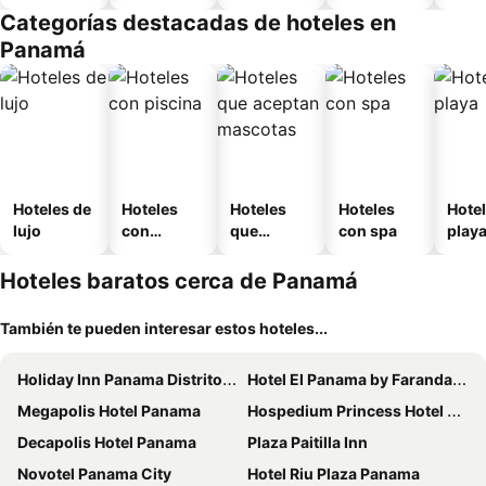
amueblad
Categorías destacadas de hoteles en
o
Panamá
Hoteles de
Hoteles
Hoteles
Hoteles
Hotel
lujo
con
que
con spa
play
piscina
aceptan
mascotas
Hoteles baratos cerca de Panamá
También te pueden interesar estos hoteles...
Holiday Inn Panama Distrito Financiero by IHG
Hotel El Panama by Faranda Grand, a member of Radisson Individuals
Megapolis Hotel Panama
Hospedium Princess Hotel Panamá
Decapolis Hotel Panama
Plaza Paitilla Inn
Novotel Panama City
Hotel Riu Plaza Panama