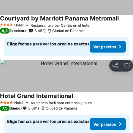
Courtyard by Marriott Panama Metromall
Hotel
Restaurante y bar Centro en el hotel
4 Estrellas
8,8
Excelente
3.452
Ciudad de Panamá
Elige fechas para ver los precios exactos
Ver precios
Compartir
Ag
Hotel Grand International
Hotel
Asistencia fácil para entradas y tours
4 Estrellas
7,5
Bueno
3.091
Ciudad de Panamá
Elige fechas para ver los precios exactos
Ver precios