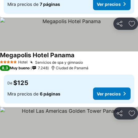
Mira precios de
7 páginas
Ver precios
Compartir
Ag
Megapolis Hotel Panama
Hotel
Servicios de spa y gimnasio
5 Estrellas
8,3
Muy bueno
7.248
Ciudad de Panamá
$125
De
Mira precios de
6 páginas
Ver precios
Compartir
Ag