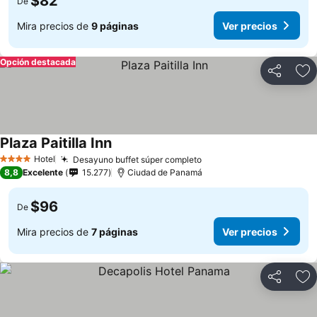
$82
De
Mira precios de
9 páginas
Ver precios
Opción destacada
Compartir
Ag
Plaza Paitilla Inn
Hotel
Desayuno buffet súper completo
4 Estrellas
8,8
Excelente
15.277
Ciudad de Panamá
$96
De
Mira precios de
7 páginas
Ver precios
Compartir
Ag