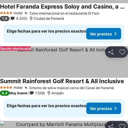
Hotel Faranda Express Soloy and Casino, a member of Radisson Individuals
Hotel
Cena internacional en el restaurante El Faro
4 Estrellas
7,4
4.300
Ciudad de Panamá
Elige fechas para ver los precios exactos
Ver precios
Opción destacada
Compartir
Ag
Summit Rainforest Golf Resort & All Inclusive
Hotel
Entorno de selva tropical cerca del Canal de Panamá
4 Estrellas
8,4
Muy bueno
7.558
Arraiján
Elige fechas para ver los precios exactos
Ver precios