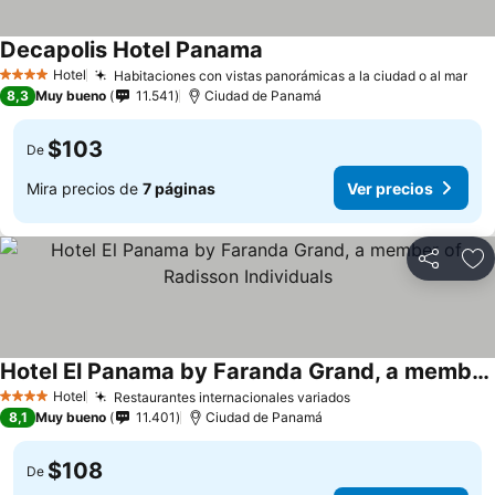
Decapolis Hotel Panama
Hotel
Habitaciones con vistas panorámicas a la ciudad o al mar
4 Estrellas
8,3
Muy bueno
11.541
Ciudad de Panamá
$103
De
Mira precios de
7 páginas
Ver precios
Compartir
Ag
Hotel El Panama by Faranda Grand, a member of Radisson Individuals
Hotel
Restaurantes internacionales variados
4 Estrellas
8,1
Muy bueno
11.401
Ciudad de Panamá
$108
De