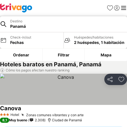
Favoritos
Iniciar 
Me
Destino
Panamá
Check-in/out
Huéspedes/habitaciones
Fechas
2 huéspedes, 1 habitación
Ordenar
Filtrar
Mapa
Hoteles baratos en Panamá, Panamá
Cómo los pagos afectan nuestro ranking
Compartir
Ag
Canova
Hotel
Zonas comunes vibrantes y con arte
3 Estrellas
8,1
Muy bueno
2.308
Ciudad de Panamá