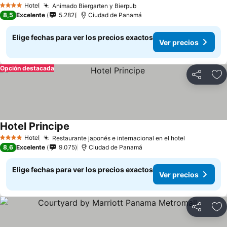
Hotel
Animado Biergarten y Bierpub
4 Estrellas
8,5
Excelente
5.282
Ciudad de Panamá
Elige fechas para ver los precios exactos
Ver precios
Opción destacada
Compartir
Ag
Hotel Principe
Hotel
Restaurante japonés e internacional en el hotel
4 Estrellas
8,6
Excelente
9.075
Ciudad de Panamá
Elige fechas para ver los precios exactos
Ver precios
Compartir
Ag