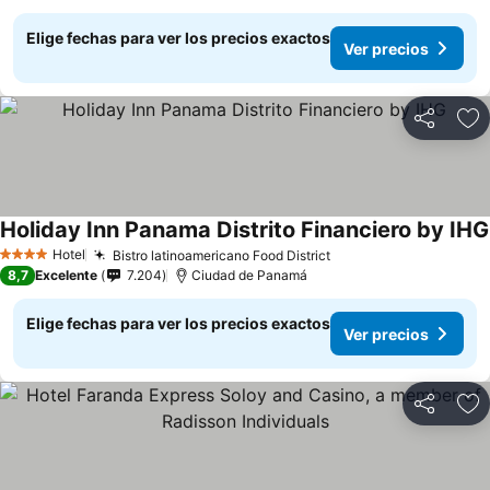
Elige fechas para ver los precios exactos
Ver precios
Compartir
Ag
Holiday Inn Panama Distrito Financiero by IHG
Hotel
Bistro latinoamericano Food District
4 Estrellas
8,7
Excelente
7.204
Ciudad de Panamá
Elige fechas para ver los precios exactos
Ver precios
Compartir
Ag