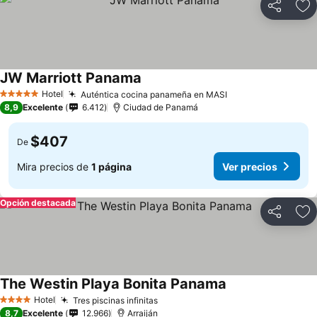
Compartir
Ag
JW Marriott Panama
Hotel
Auténtica cocina panameña en MASI
5 Estrellas
8,9
Excelente
6.412
Ciudad de Panamá
$407
De
Mira precios de
1 página
Ver precios
Opción destacada
Compartir
Ag
The Westin Playa Bonita Panama
Hotel
Tres piscinas infinitas
4 Estrellas
8,7
Excelente
12.966
Arraiján