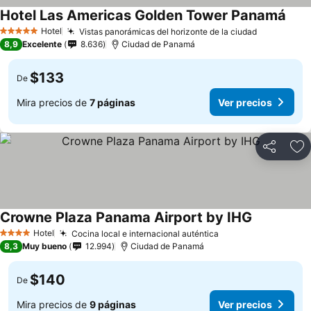
Hotel Las Americas Golden Tower Panamá
Hotel
Vistas panorámicas del horizonte de la ciudad
5 Estrellas
8,9
Excelente
8.636
Ciudad de Panamá
$133
De
Mira precios de
7 páginas
Ver precios
Compartir
Ag
Crowne Plaza Panama Airport by IHG
Hotel
Cocina local e internacional auténtica
4 Estrellas
8,3
Muy bueno
12.994
Ciudad de Panamá
$140
De
Mira precios de
9 páginas
Ver precios