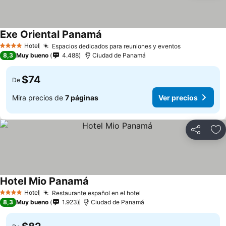
Exe Oriental Panamá
Hotel
Espacios dedicados para reuniones y eventos
4 Estrellas
8,3
Muy bueno
4.488
Ciudad de Panamá
$74
De
Mira precios de
7 páginas
Ver precios
Compartir
Ag
Hotel Mio Panamá
Hotel
Restaurante español en el hotel
4 Estrellas
8,3
Muy bueno
1.923
Ciudad de Panamá