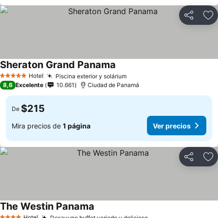
Compartir
Ag
Sheraton Grand Panama
Hotel
Piscina exterior y solárium
5 Estrellas
8,6
Excelente
10.661
Ciudad de Panamá
$215
De
Mira precios de
1 página
Ver precios
Compartir
Ag
The Westin Panama
Hotel
Desayuno buffet variado y delicioso