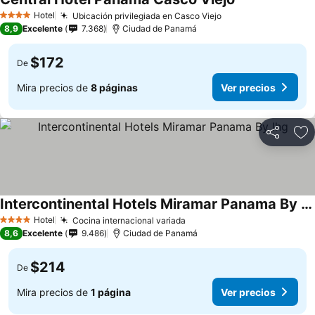
Hotel
Ubicación privilegiada en Casco Viejo
4 Estrellas
8,9
Excelente
7.368
Ciudad de Panamá
$172
De
Mira precios de
8 páginas
Ver precios
Compartir
Ag
Intercontinental Hotels Miramar Panama By Ihg
Hotel
Cocina internacional variada
4 Estrellas
8,6
Excelente
9.486
Ciudad de Panamá
$214
De
Mira precios de
1 página
Ver precios