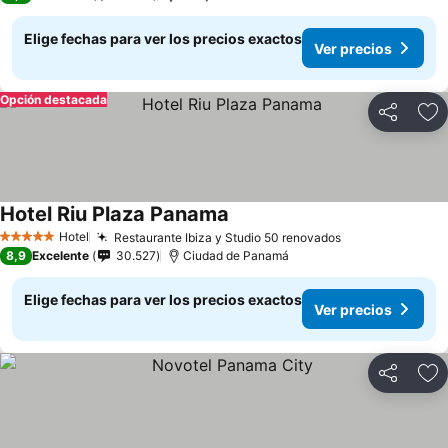
Elige fechas para ver los precios exactos
Ver precios
Opción destacada
Compartir
Ag
Hotel Riu Plaza Panama
Hotel
Restaurante Ibiza y Studio 50 renovados
5 Estrellas
8,9
Excelente
30.527
Ciudad de Panamá
Elige fechas para ver los precios exactos
Ver precios
Compartir
Ag