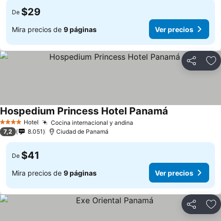
$29
De
Mira precios de
9 páginas
Ver precios
Compartir
Ag
Hospedium Princess Hotel Panamá
Hotel
Cocina internacional y andina
4 Estrellas
7,2
8.051
Ciudad de Panamá
$41
De
Mira precios de
9 páginas
Ver precios
Compartir
Ag