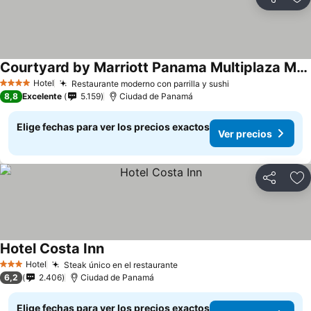
Compartir
Ag
Courtyard by Marriott Panama Multiplaza Mall
Hotel
Restaurante moderno con parrilla y sushi
4 Estrellas
8,8
Excelente
5.159
Ciudad de Panamá
Elige fechas para ver los precios exactos
Ver precios
Compartir
Ag
Hotel Costa Inn
Hotel
Steak único en el restaurante
3 Estrellas
6,2
2.406
Ciudad de Panamá
Elige fechas para ver los precios exactos