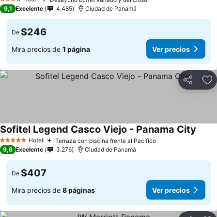
4 Estrellas
9,1
Excelente
4.485
Ciudad de Panamá
$246
De
Mira precios de
1 página
Ver precios
Compartir
Ag
Sofitel Legend Casco Viejo - Panama City
Hotel
Terraza con piscina frente al Pacífico
5 Estrellas
9,6
Excelente
3.276
Ciudad de Panamá
$407
De
Mira precios de
8 páginas
Ver precios