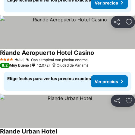
Ver precios
Compartir
Ag
Riande Aeropuerto Hotel Casino
Hotel
Oasis tropical con piscina enorme
4 Estrellas
8,2
Muy bueno
12.072
Ciudad de Panamá
Elige fechas para ver los precios exactos
Ver precios
Compartir
Ag
Riande Urban Hotel