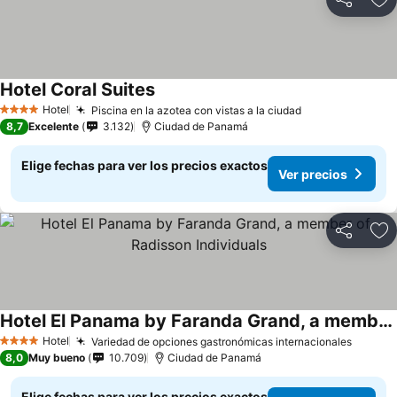
Compartir
Ag
Hotel Coral Suites
Hotel
Piscina en la azotea con vistas a la ciudad
4 Estrellas
8,7
Excelente
3.132
Ciudad de Panamá
Elige fechas para ver los precios exactos
Ver precios
Compartir
Ag
Hotel El Panama by Faranda Grand, a member of Radisson Individuals
Hotel
Variedad de opciones gastronómicas internacionales
4 Estrellas
8,0
Muy bueno
10.709
Ciudad de Panamá
Elige fechas para ver los precios exactos