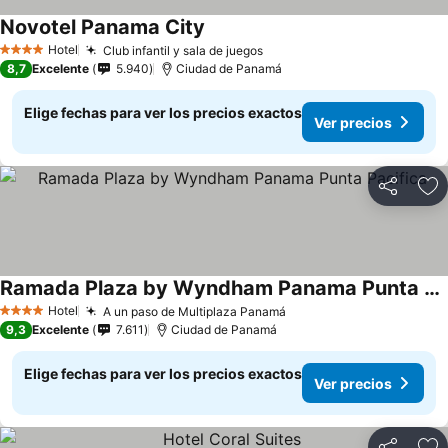
Novotel Panama City
Hotel
Club infantil y sala de juegos
4 Estrellas
8,7
Excelente
5.940
Ciudad de Panamá
Elige fechas para ver los precios exactos
Ver precios
Compartir
Ag
Ramada Plaza by Wyndham Panama Punta Pacifica
Hotel
A un paso de Multiplaza Panamá
4 Estrellas
9,3
Excelente
7.611
Ciudad de Panamá
Elige fechas para ver los precios exactos
Ver precios