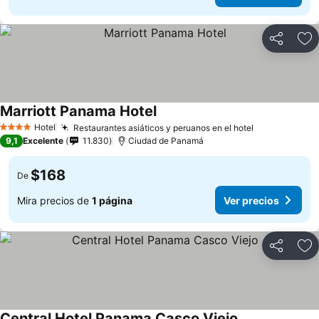
Compartir
Ag
Marriott Panama Hotel
Hotel
Restaurantes asiáticos y peruanos en el hotel
4 Estrellas
9,1
Excelente
11.830
Ciudad de Panamá
$168
De
Mira precios de
1 página
Ver precios
Compartir
Ag
Central Hotel Panama Casco Viejo