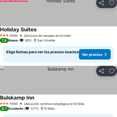
Compartir
Ag
Holiday Suites
Hotel
Servicios de masajes en el hotel
3 Estrellas
7,8
Bueno
481
San Vicente
Elige fechas para ver los precios exactos
Ver precios
Compartir
Ag
Bulskamp Inn
Hotel
Ubicación céntrica estratégica en El Nido
3 Estrellas
8,7
Excelente
1.177
El Nido