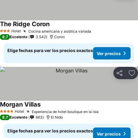
The Ridge Coron
Hotel
Cocina americana y asiática variada
3 Estrellas
8,7
Excelente
3.542
Coron
Elige fechas para ver los precios exactos
Ver precios
Compartir
Ag
Morgan Villas
Hotel
Experiencia de hotel boutique en la isla
4 Estrellas
9,7
Excelente
663
El Nido
Elige fechas para ver los precios exactos
Ver precios