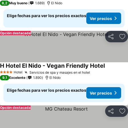
8,2
Muy bueno
1.689
El Nido
Elige fechas para ver los precios exactos
Ver precios
Opción destacada
Compartir
Ag
H Hotel El Nido - Vegan Friendly Hotel
Hotel
Servicios de spa y masajes en el hotel
4 Estrellas
9,1
Excelente
1.890
El Nido
Elige fechas para ver los precios exactos
Ver precios
Opción destacada
Compartir
Ag