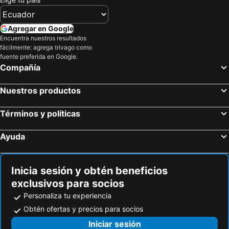
El Nido Four Seasons Beach Resort
C Hotel Managed by H Hospitality Group
Reddoorz Bunakidz Lodge El Nido Palawan
Queen`s Place
Agregar en Google
La Lola
C DJACOB HAVEN AND TOURIST INN
Encuentra nuestros resultados
fácilmente: agrega trivago como
fuente preferida en Google.
Compañía
Nuestros productos
Términos y políticas
Ayuda
Inicia sesión y obtén beneficios
exclusivos para socios
Personaliza tu experiencia
Obtén ofertas y precios para socios
Iniciar sesión