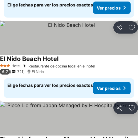
Elige fechas para ver los precios exactos
Ver precios
Compartir
Ag
El Nido Beach Hotel
Hotel
Restaurante de cocina local en el hotel
3 Estrellas
6,7
721
El Nido
Elige fechas para ver los precios exactos
Ver precios
Compartir
Ag