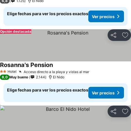
6,8
1.125
El Nido
Elige fechas para ver los precios exactos
Ver precios
Opción destacada
Compartir
Ag
Rosanna's Pension
Hotel
Acceso directo a la playa y vistas al mar
2 Estrellas
8,0
Muy bueno
2.144
El Nido
Elige fechas para ver los precios exactos
Ver precios
Compartir
Ag