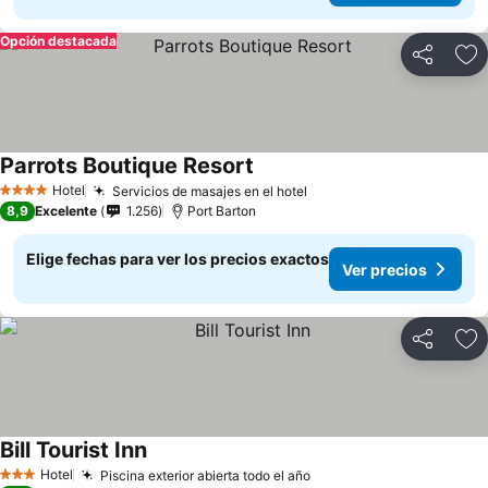
Opción destacada
Compartir
Ag
Parrots Boutique Resort
Hotel
Servicios de masajes en el hotel
4 Estrellas
8,9
Excelente
1.256
Port Barton
Elige fechas para ver los precios exactos
Ver precios
Compartir
Ag
Bill Tourist Inn
Hotel
Piscina exterior abierta todo el año
3 Estrellas