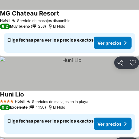
MG Chateau Resort
Hotel
Servicio de masajes disponible
8,2
Muy bueno
258
El Nido
Elige fechas para ver los precios exactos
Ver precios
Compartir
Ag
Huni Lio
Hotel
Servicios de masajes en la playa
4 Estrellas
9,2
Excelente
1.150
El Nido
Elige fechas para ver los precios exactos
Ver precios