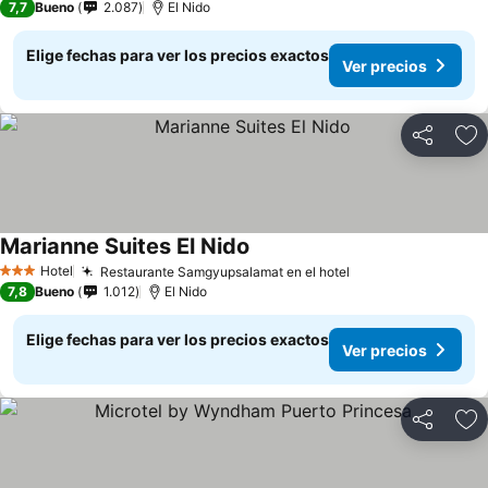
7,7
Bueno
2.087
El Nido
Elige fechas para ver los precios exactos
Ver precios
Compartir
Ag
Marianne Suites El Nido
Hotel
Restaurante Samgyupsalamat en el hotel
3 Estrellas
7,8
Bueno
1.012
El Nido
Elige fechas para ver los precios exactos
Ver precios
Compartir
Ag