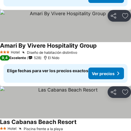
Compartir
Ag
Amari By Vivere Hospitality Group
Hotel
Diseño de habitación distintivo
3 Estrellas
9,4
Excelente
528
El Nido
Elige fechas para ver los precios exactos
Ver precios
Compartir
Ag
Las Cabanas Beach Resort
Hotel
Piscina frente a la playa
2 Estrellas