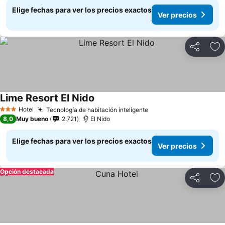
Elige fechas para ver los precios exactos
Ver precios
Compartir
Ag
Lime Resort El Nido
Hotel
Tecnología de habitación inteligente
3 Estrellas
8,0
Muy bueno
2.721
El Nido
Elige fechas para ver los precios exactos
Ver precios
Opción destacada
Compartir
Ag