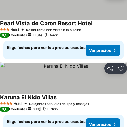
Pearl Vista de Coron Resort Hotel
Hotel
Restaurante con vistas a la piscina
3 Estrellas
8,5
Excelente
1.184
Coron
Elige fechas para ver los precios exactos
Ver precios
Compartir
Ag
Karuna El Nido Villas
Hotel
Relajantes servicios de spa y masajes
4 Estrellas
9,0
Excelente
690
El Nido
Elige fechas para ver los precios exactos
Ver precios