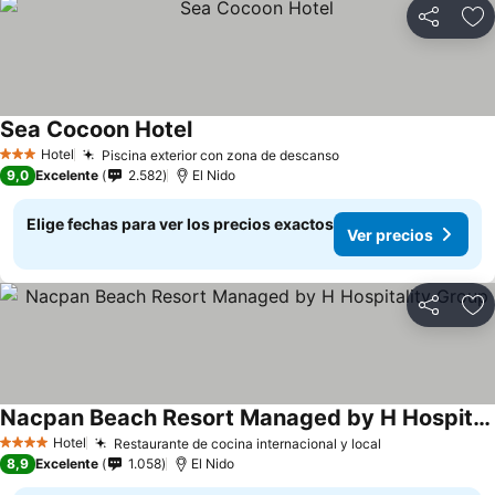
Compartir
Ag
Sea Cocoon Hotel
Hotel
Piscina exterior con zona de descanso
3 Estrellas
9,0
Excelente
2.582
El Nido
Elige fechas para ver los precios exactos
Ver precios
Compartir
Ag
Nacpan Beach Resort Managed by H Hospitality Group
Hotel
Restaurante de cocina internacional y local
4 Estrellas
8,9
Excelente
1.058
El Nido