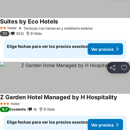
Suites by Eco Hotels
Hotel
Terrazas con hamacas y mobiliario exterior
2 Estrellas
7,1
923
El Nido
Elige fechas para ver los precios exactos
Ver precios
Compartir
Ag
Z Garden Hotel Managed by H Hospitality
Hotel
3 Estrellas
9,7
Excelente
8
El Nido
Elige fechas para ver los precios exactos
Ver precios