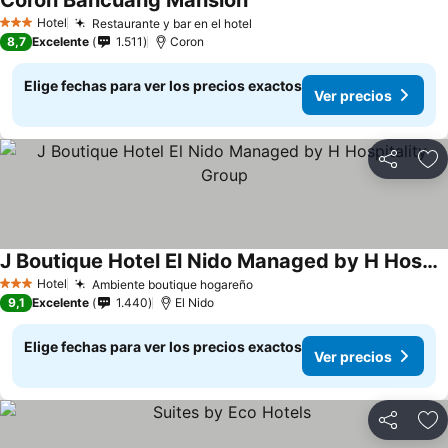
Coron Bancuang Mansion
Hotel
Restaurante y bar en el hotel
3 Estrellas
8,7
Excelente
1.511
Coron
Elige fechas para ver los precios exactos
Ver precios
Compartir
Ag
J Boutique Hotel El Nido Managed by H Hospitality Group
Hotel
Ambiente boutique hogareño
3 Estrellas
9,1
Excelente
1.440
El Nido
Elige fechas para ver los precios exactos
Ver precios
Compartir
Ag