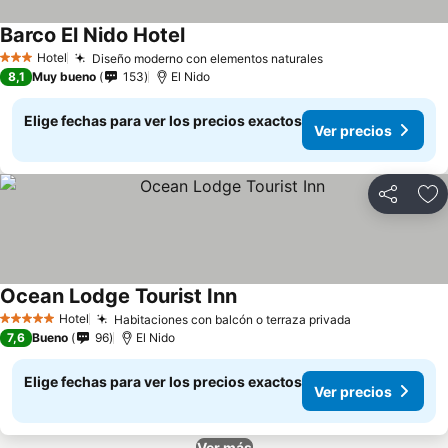
Barco El Nido Hotel
Hotel
Diseño moderno con elementos naturales
3 Estrellas
8,1
Muy bueno
153
El Nido
Elige fechas para ver los precios exactos
Ver precios
Compartir
Ag
Ocean Lodge Tourist Inn
Hotel
Habitaciones con balcón o terraza privada
5 Estrellas
7,6
Bueno
96
El Nido
Elige fechas para ver los precios exactos
Ver precios
Ver más