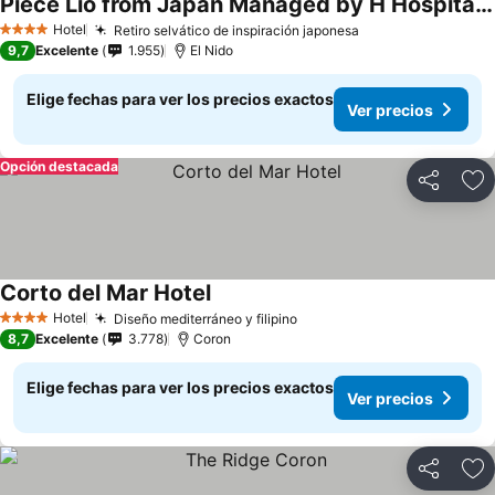
Piece Lio from Japan Managed by H Hospitality Group
Hotel
Retiro selvático de inspiración japonesa
4 Estrellas
9,7
Excelente
1.955
El Nido
Elige fechas para ver los precios exactos
Ver precios
Opción destacada
Compartir
Ag
Corto del Mar Hotel
Hotel
Diseño mediterráneo y filipino
4 Estrellas
8,7
Excelente
3.778
Coron
Elige fechas para ver los precios exactos
Ver precios
Compartir
Ag