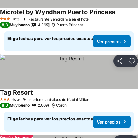
Microtel by Wyndham Puerto Princesa
Hotel
Restaurante Senordamla en el hotel
3 Estrellas
8,3
Muy bueno
4.365
Puerto Princesa
Elige fechas para ver los precios exactos
Ver precios
Compartir
Ag
Tag Resort
Hotel
Interiores artísticos de Kublai Millan
3 Estrellas
8,0
Muy bueno
2.069
Coron
Elige fechas para ver los precios exactos
Ver precios
Opción destacada