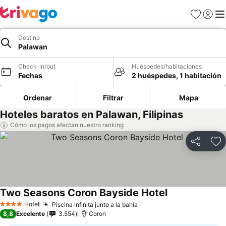
Favoritos
Iniciar 
Me
Destino
Palawan
Check-in/out
Huéspedes/habitaciones
Fechas
2 huéspedes, 1 habitación
Ordenar
Filtrar
Mapa
Hoteles baratos en Palawan, Filipinas
Cómo los pagos afectan nuestro ranking
Compartir
Ag
Two Seasons Coron Bayside Hotel
Hotel
Piscina infinita junto a la bahía
4 Estrellas
8,8
Excelente
3.554
Coron