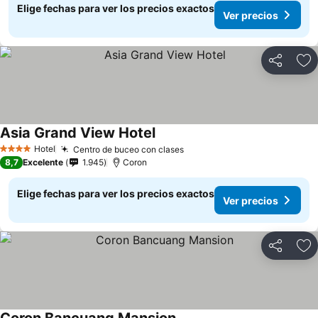
Elige fechas para ver los precios exactos
Ver precios
Compartir
Ag
Asia Grand View Hotel
Hotel
Centro de buceo con clases
4 Estrellas
8,7
Excelente
1.945
Coron
Elige fechas para ver los precios exactos
Ver precios
Compartir
Ag