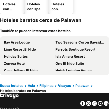
Hoteles
Hoteles
Hoteles
con
con spa
con
piscina
estaciona
miento
Hoteles baratos cerca de Palawan
También te pueden interesar estos hoteles...
Bay Area Lodge
Two Seasons Coron Bayside Hotel
Lime Resort El Nido
Parrots Boutique Resort
Holiday Suites
Isla Amara Resort
Zenvea Hotel
One El Nido Suite
Casa Juliana El Nido
Hutch Lodging House
Erlittop Garden Eco Lodge
ALON Villas
Kawai Duli Bungalows
Sunburn Suites and Rooftop Bar
Busca hoteles
Asia
Filipinas
Visayas
Palawan
Hoteles baratos en Palawan
Noanoa Private Island
Serenity Hotel
Sunlight Hotel Puerto Princesa
Alvea Hotel
Facebook
Twitter
Insta
Yo
Rovic's Tourist Hotel
Club Noah Isabelle
Elige tu país