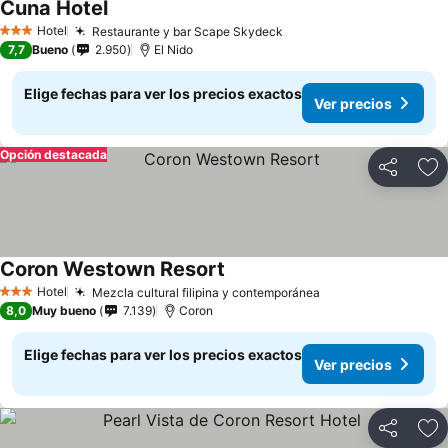
Cuna Hotel
Hotel
Restaurante y bar Scape Skydeck
3 Estrellas
7,7
Bueno
2.950
El Nido
Elige fechas para ver los precios exactos
Ver precios
Opción destacada
Compartir
Ag
Coron Westown Resort
Hotel
Mezcla cultural filipina y contemporánea
3 Estrellas
8,0
Muy bueno
7.139
Coron
Elige fechas para ver los precios exactos
Ver precios
Compartir
Ag