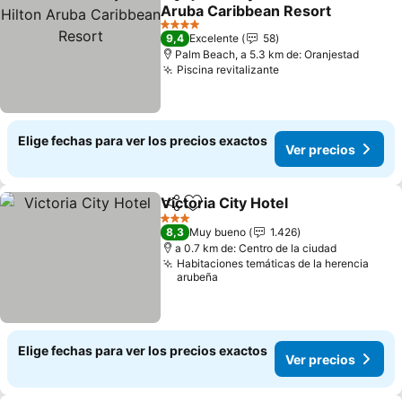
Compartir
Agregar a favoritos
Aruba Caribbean Resort
Ver precios
4 Estrellas
9,4
Excelente
58
Palm Beach, a 5.3 km de: Oranjestad
Piscina revitalizante
Ver precios
Elige fechas para ver los precios exactos
Ver precios
Victoria City Hotel
Compartir
Agregar a favoritos
Ver prec
3 Estrellas
8,3
Muy bueno
1.426
a 0.7 km de: Centro de la ciudad
Habitaciones temáticas de la herencia
arubeña
Elige fechas para ver los precios exactos
Ver precios