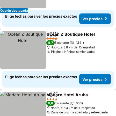
Opción destacada
Elige fechas para ver los precios exactos
Ver precios
Ocean Z Boutique Hotel
Compartir
Agregar a favoritos
Ve
4 Estrellas
9,7
Excelente
1.141
Noord, a 8.8 km de: Oranjestad
Piscinas infinitas semiprivadas
Ver precio
Elige fechas para ver los precios exactos
Ver precios
Modern Hotel Aruba
Compartir
Agregar a favoritos
Ver p
4 Estrellas
9,6
Excelente
633
Noord, a 6.4 km de: Oranjestad
Zona de piscina apartada y refrescante
Ver 