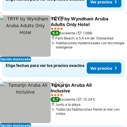
Ver precios
TRYP by Wyndham Aruba
Compartir
Agregar a favoritos
Adults Only Hotel
Ver precios
4 Estrellas
9,0
Excelente
1.568
Palm Beach, a 5.4 km de: Oranjestad
Habitaciones modernizadas con tecnología
inteligente
Opción destacada
Elige fechas para ver los precios exactos
Ver precios
Tamarijn Aruba All
Compartir
Agregar a favoritos
Inclusive
Ver precios
4 Estrellas
8,7
Excelente
10.341
Junto a la playa
Todas las habitaciones frente al mar con
vistas
Opción destacada