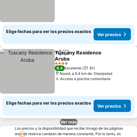
Elige fechas para ver los precios exactos
Ver precios
Tuscany Residence
Compartir
Agregar a favoritos
Aruba
Ver precios
4 Estrellas
9,4
Excelente
81
Noord, a 6.4 km de: Oranjestad
Acceso a piscina comunitaria
Ver precios
Elige fechas para ver los precios exactos
Ver precios
Ver más
Los precios y la disponibilidad que recibe trivago de las páginas
web de reserva cambian de manera constante. Por lo tanto, es