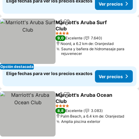
Elige fechas para ver los precios exactos
Ver precios
Marriott's Aruba Surf
Compartir
Agregar a favoritos
Club
Ver precios
4 Estrellas
9,0
Excelente
7.640
Noord, a 6.2 km de: Oranjestad
Sauna y bañera de hidromasaje para
rejuvenecer
Opción destacada
Elige fechas para ver los precios exactos
Ver precios
Marriott's Aruba Ocean
Compartir
Agregar a favoritos
Club
Ver precios
4 Estrellas
8,8
Excelente
3.083
Palm Beach, a 6.4 km de: Oranjestad
Amplia piscina exterior
Ver precios