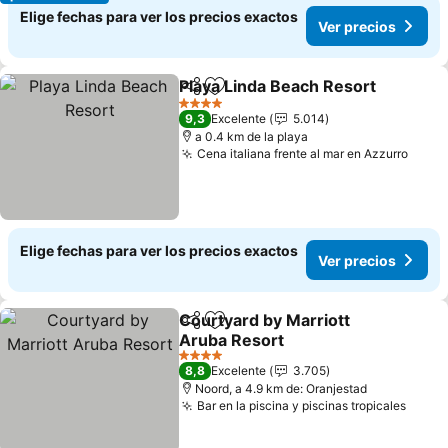
Elige fechas para ver los precios exactos
Ver precios
Playa Linda Beach Resort
Compartir
Agregar a favoritos
V
4 Estrellas
9,3
Excelente
5.014
a 0.4 km de la playa
Cena italiana frente al mar en Azzurro
Ver p
Elige fechas para ver los precios exactos
Ver precios
Courtyard by Marriott
Compartir
Agregar a favoritos
Aruba Resort
Ver precios
4 Estrellas
8,8
Excelente
3.705
Noord, a 4.9 km de: Oranjestad
Bar en la piscina y piscinas tropicales
Ver p