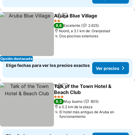
Aruba Blue Village
Compartir
Agregar a favoritos
Ver pre
2 Estrellas
8,6
Excelente
2.625
Noord, a 3.1 km de: Oranjestad
Dos piscinas exteriores
Ver precios
Opción destacada
Elige fechas para ver los precios exactos
Ver precios
Talk of the Town Hotel &
Compartir
Agregar a favoritos
Beach Club
Ver precios
3 Estrellas
8,3
Muy bueno
805
a 0.2 km de la playa
El hotel más antiguo de Aruba en
funcionamiento