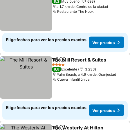
8,2
Muy bueno
693
a 1.7 km de: Centro de la ciudad
Restaurante The Nook
Ver precios
Elige fechas para ver los precios exactos
Ver precios
The Mill Resort & Suites
Compartir
Agregar a favoritos
Ve
4 Estrellas
8,8
Excelente
3.233
Palm Beach, a 4.9 km de: Oranjestad
Cueva infantil única
Ver precios
Elige fechas para ver los precios exactos
Ver precios
The Westerly At Hilton