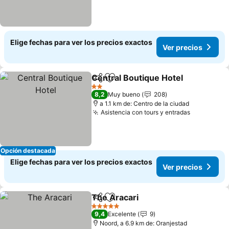
Elige fechas para ver los precios exactos
Ver precios
Central Boutique Hotel
Compartir
Agregar a favoritos
Ver
2 Estrellas
8,2
Muy bueno
208
a 1.1 km de: Centro de la ciudad
Asistencia con tours y entradas
Ver preci
Opción destacada
Elige fechas para ver los precios exactos
Ver precios
The Aracari
Compartir
Agregar a favoritos
Ver precios
5 Estrellas
9,4
Excelente
9
Noord, a 6.9 km de: Oranjestad