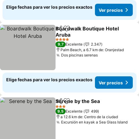
Elige fechas para ver los precios exactos
Ver precios
Boardwalk Boutique Hotel
Compartir
Agregar a favoritos
Aruba
Ver precios
4 Estrellas
9,7
Excelente
2.347
Palm Beach, a 6.7 km de: Oranjestad
Dos piscinas serenas
Ver precios
Elige fechas para ver los precios exactos
Ver precios
Serene by the Sea
Compartir
Agregar a favoritos
Ver prec
3 Estrellas
9,5
Excelente
499
a 12.6 km de: Centro de la ciudad
Excursión en kayak a Sea Glass Island
Ver 