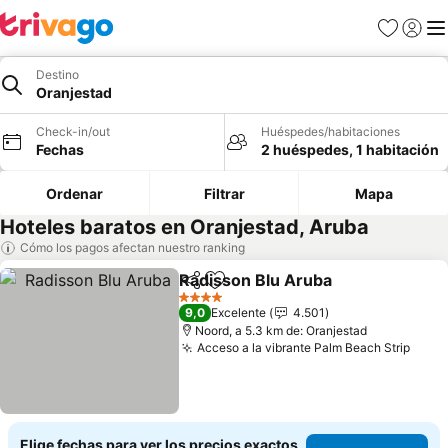
Favoritos
Iniciar 
Me
Destino
Oranjestad
Check-in/out
Huéspedes/habitaciones
Fechas
2 huéspedes, 1 habitación
Ordenar
Filtrar
Mapa
Hoteles baratos en Oranjestad, Aruba
Cómo los pagos afectan nuestro ranking
Radisson Blu Aruba
Compartir
Agregar a favoritos
Ver pr
4 Estrellas
9,0
Excelente
4.501
Noord, a 5.3 km de: Oranjestad
Acceso a la vibrante Palm Beach Strip
Ver 
Elige fechas para ver los precios exactos