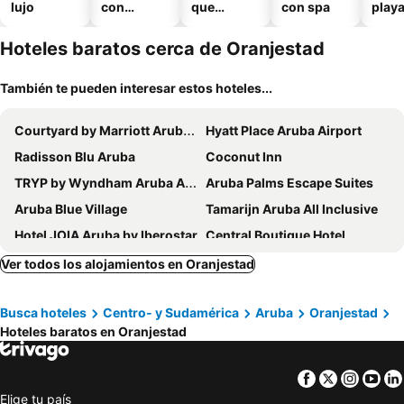
lujo
con
que
con spa
play
piscina
aceptan
mascotas
Hoteles baratos cerca de Oranjestad
También te pueden interesar estos hoteles...
Courtyard by Marriott Aruba Resort
Hyatt Place Aruba Airport
Radisson Blu Aruba
Coconut Inn
TRYP by Wyndham Aruba Adults Only Hotel
Aruba Palms Escape Suites
Aruba Blue Village
Tamarijn Aruba All Inclusive
Hotel JOIA Aruba by Iberostar
Central Boutique Hotel
Aruba Boutique & Art Hotel, BW Signature Collection
RH Boutique Hotel Aruba
Ver todos los alojamientos en Oranjestad
Victoria City Hotel
Talk of the Town Hotel & Beach Club
Busca hoteles
Centro- y Sudamérica
Aruba
Oranjestad
Coral Reef Beach
Wonders Boutique Hotel
Hoteles baratos en Oranjestad
Aruba Harmony Apartments
MVC Eagle Beach
Playa Linda Beach Resort
Voco Surfside Aruba
Facebook
Twitter
Insta
Yo
Serene by the Sea
Divi Village All Inclusive Villas
Elige tu país