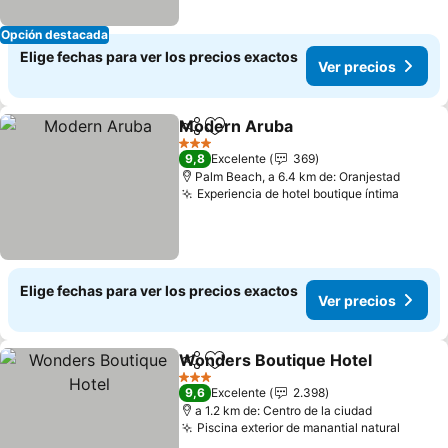
Opción destacada
Elige fechas para ver los precios exactos
Ver precios
Modern Aruba
Compartir
Agregar a favoritos
Ver precios
3 Estrellas
9,8
Excelente
369
Palm Beach, a 6.4 km de: Oranjestad
Experiencia de hotel boutique íntima
Ver pr
Elige fechas para ver los precios exactos
Ver precios
Wonders Boutique Hotel
Compartir
Agregar a favoritos
V
3 Estrellas
9,6
Excelente
2.398
a 1.2 km de: Centro de la ciudad
Piscina exterior de manantial natural
Ver pr