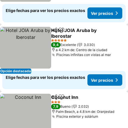
Elige fechas para ver los precios exactos
Ver precios
Hotel JOIA Aruba by
Compartir
Agregar a favoritos
Iberostar
Ver precios
5 Estrellas
9,4
Excelente
3.030
a 4.2 km de: Centro de la ciudad
Piscinas infinitas con vistas al mar
Ver pre
Opción destacada
Elige fechas para ver los precios exactos
Ver precios
Coconut Inn
Compartir
Agregar a favoritos
Ver precios
3 Estrellas
7,9
Bueno
2.032
Palm Beach, a 4.8 km de: Oranjestad
Piscina exterior y solárium
Ver precios