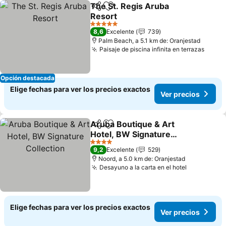
The St. Regis Aruba
Compartir
Agregar a favoritos
Resort
Ver precios
5 Estrellas
8,6
Excelente
739
Palm Beach, a 5.1 km de: Oranjestad
Paisaje de piscina infinita en terrazas
Ver p
Opción destacada
Elige fechas para ver los precios exactos
Ver precios
Aruba Boutique & Art
Compartir
Agregar a favoritos
Hotel, BW Signature
Collection
Ver precios
4 Estrellas
9,2
Excelente
529
Noord, a 5.0 km de: Oranjestad
Desayuno a la carta en el hotel
Ver precio
Elige fechas para ver los precios exactos
Ver precios