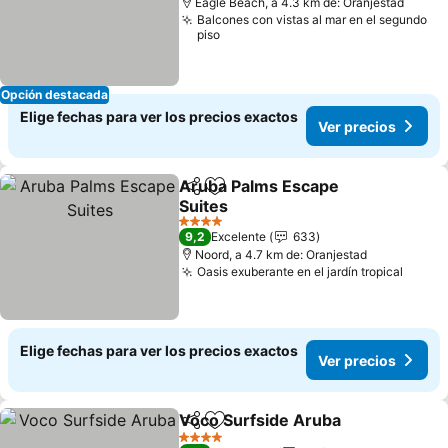
Eagle Beach, a 4.3 km de: Oranjestad
Balcones con vistas al mar en el segundo
piso
Opción destacada
Elige fechas para ver los precios exactos
Ver precios
Aruba Palms Escape
Compartir
Agregar a favoritos
Suites
Ver precios
4 Estrellas
9,2
Excelente
633
Noord, a 4.7 km de: Oranjestad
Oasis exuberante en el jardín tropical
Ver p
Elige fechas para ver los precios exactos
Ver precios
Voco Surfside Aruba
Compartir
Agregar a favoritos
Ver p
4 Estrellas