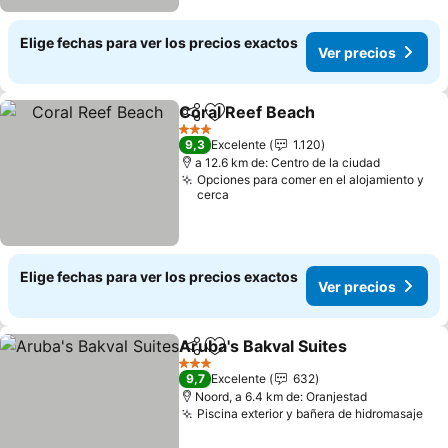
Elige fechas para ver los precios exactos
Ver precios
Coral Reef Beach
Compartir
Agregar a favoritos
Ver prec
3 Estrellas
9,3
Excelente
1.120
a 12.6 km de: Centro de la ciudad
Opciones para comer en el alojamiento y
cerca
Elige fechas para ver los precios exactos
Ver precios
Aruba's Bakval Suites
Compartir
Agregar a favoritos
Ver 
3 Estrellas
9,7
Excelente
632
Noord, a 6.4 km de: Oranjestad
Piscina exterior y bañera de hidromasaje
Ver