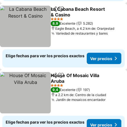
La Cabana Beach Resort
Compartir
Agregar a favoritos
& Casino
Ver precios
4 Estrellas
8,9
Excelente
5.282
Eagle Beach, a 4.2 km de: Oranjestad
Variedad de restaurantes y bares
Ver prec
Elige fechas para ver los precios exactos
Ver precios
House Of Mosaic Villa
Compartir
Agregar a favoritos
Aruba
Ver precios
4 Estrellas
9,4
Excelente
197
a 2.2 km de: Centro de la ciudad
Jardín de mosaicos encantador
Ver preci
Elige fechas para ver los precios exactos
Ver precios