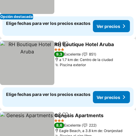
Opción destacada
Elige fechas para ver los precios exactos
Ver precios
RH Boutique Hotel Aruba
Compartir
Agregar a favoritos
V
3 Estrellas
9,3
Excelente
851
a 1.7 km de: Centro de la ciudad
Piscina exterior
Ver precios
Elige fechas para ver los precios exactos
Ver precios
Genesis Apartments
Compartir
Agregar a favoritos
Ver p
3 Estrellas
8,6
Excelente
222
Eagle Beach, a 3.8 km de: Oranjestad
Piscina al aire libre