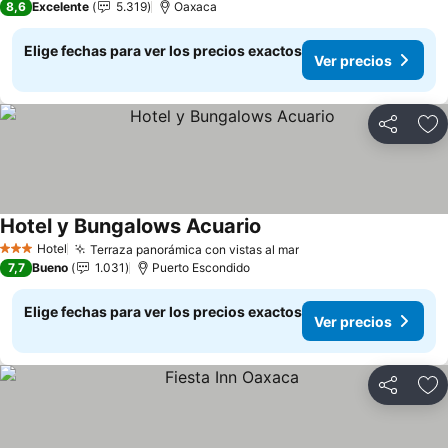
8,6
Excelente
5.319
Oaxaca
Elige fechas para ver los precios exactos
Ver precios
Compartir
Ag
Hotel y Bungalows Acuario
Hotel
Terraza panorámica con vistas al mar
3 Estrellas
7,7
Bueno
1.031
Puerto Escondido
Elige fechas para ver los precios exactos
Ver precios
Compartir
Ag