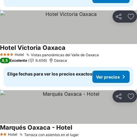
Compartir
Ag
Hotel Victoria Oaxaca
Hotel
Vistas panorámicas del Valle de Oaxaca
4 Estrellas
8,5
Excelente
6.406
Oaxaca
Elige fechas para ver los precios exactos
Ver precios
Compartir
Ag
Marqués Oaxaca - Hotel
Hotel
Terraza con asientos en el lugar
2 Estrellas