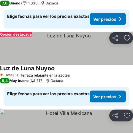
7,6
Bueno
1.036
Oaxaca
Elige fechas para ver los precios exactos
Ver precios
Opción destacada
Compartir
Ag
Luz de Luna Nuyoo
Hotel
Terraza relajante en la azotea
1 Estrellas
8,4
Muy bueno
717
Oaxaca
Elige fechas para ver los precios exactos
Ver precios
Compartir
Ag