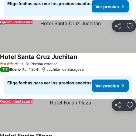
Elige fechas para ver los precios exactos
Ver precios
Opción destacada
Compartir
Ag
Hotel Santa Cruz Juchitan
Hotel
Piscina exterior
4 Estrellas
7,7
Bueno
1.204
Juchitan de Zaragoza
Elige fechas para ver los precios exactos
Ver precios
Opción destacada
Compartir
Ag