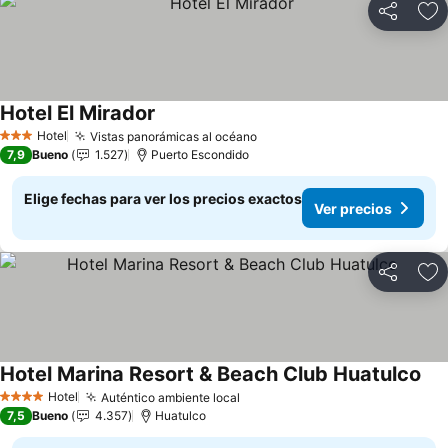
Compartir
Ag
Hotel El Mirador
Hotel
Vistas panorámicas al océano
3 Estrellas
7,9
Bueno
1.527
Puerto Escondido
Elige fechas para ver los precios exactos
Ver precios
Compartir
Ag
Hotel Marina Resort & Beach Club Huatulco
Hotel
Auténtico ambiente local
4 Estrellas
7,5
Bueno
4.357
Huatulco