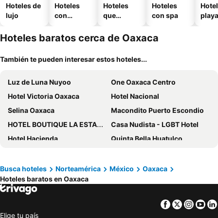
Hoteles de
Hoteles
Hoteles
Hoteles
Hotel
lujo
con
que
con spa
play
piscina
aceptan
mascotas
Hoteles baratos cerca de Oaxaca
También te pueden interesar estos hoteles...
Luz de Luna Nuyoo
One Oaxaca Centro
Hotel Victoria Oaxaca
Hotel Nacional
Selina Oaxaca
Macondito Puerto Escondio
HOTEL BOUTIQUE LA ESTACION
Casa Nudista - LGBT Hotel
Hotel Hacienda
Quinta Bella Huatulco
Hotel Castillo Huatulco & Beach Club
Hotel Villa Mexicana
Hotel Esperanza Oaxaca Centro
Naked Hotel Zipolite
Busca hoteles
Norteamérica
México
Oaxaca
Hoteles baratos en Oaxaca
Nílu Puerto Escondido by Selina
City Express by Marriott Salina Cruz
Fiesta Inn Oaxaca
Hotel Caracol Plaza
Facebook
Twitter
Insta
Yo
Hotel El Mirador
Hotel Marina Resort & Beach Club Huatulco
Elige tu país