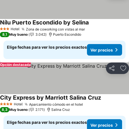
Nílu Puerto Escondido by Selina
Hotel
Zona de coworking con vistas al mar
3 Estrellas
8,1
Muy bueno
3.042
Puerto Escondido
Elige fechas para ver los precios exactos
Ver precios
Opción destacada
Compartir
Ag
City Express by Marriott Salina Cruz
Hotel
Aparcamiento cómodo en el hotel
4 Estrellas
8,3
Muy bueno
2.171
Salina Cruz
Elige fechas para ver los precios exactos
Ver precios