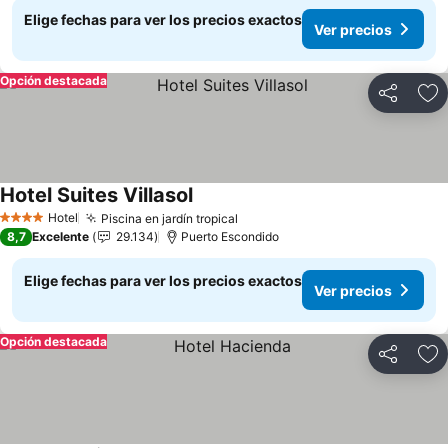
Elige fechas para ver los precios exactos
Ver precios
Opción destacada
Compartir
Ag
Hotel Suites Villasol
Hotel
Piscina en jardín tropical
4 Estrellas
8,7
Excelente
29.134
Puerto Escondido
Elige fechas para ver los precios exactos
Ver precios
Opción destacada
Compartir
Ag