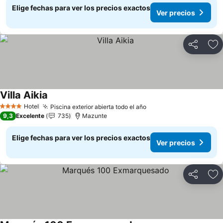
Elige fechas para ver los precios exactos
Ver precios
Compartir
Ag
Villa Aikia
Hotel
Piscina exterior abierta todo el año
4 Estrellas
9,3
Excelente
735
Mazunte
Elige fechas para ver los precios exactos
Ver precios
Compartir
Ag