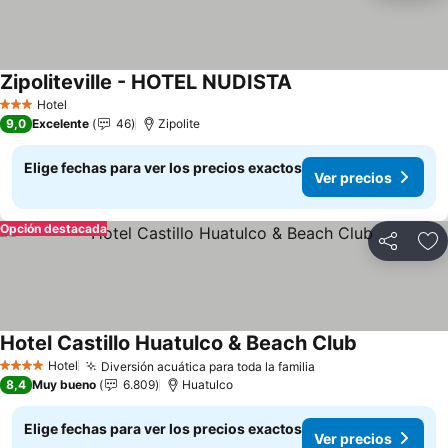
Zipoliteville - HOTEL NUDISTA
Hotel
3 Estrellas
9,0
Excelente
46
Zipolite
Elige fechas para ver los precios exactos
Ver precios
Opción destacada
Compartir
Ag
Hotel Castillo Huatulco & Beach Club
Hotel
Diversión acuática para toda la familia
4 Estrellas
8,4
Muy bueno
6.809
Huatulco
Elige fechas para ver los precios exactos
Ver precios