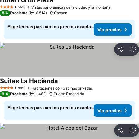
Hotel Fortin Plaza
Hotel
Vistas panorámicas de la ciudad y la montaña
4 Estrellas
8,6
Excelente
8.514
Oaxaca
Elige fechas para ver los precios exactos
Ver precios
Compartir
Ag
Suites La Hacienda
Hotel
Habitaciones con piscinas privadas
4 Estrellas
9,4
Excelente
1.482
Puerto Escondido
Elige fechas para ver los precios exactos
Ver precios
Compartir
Ag