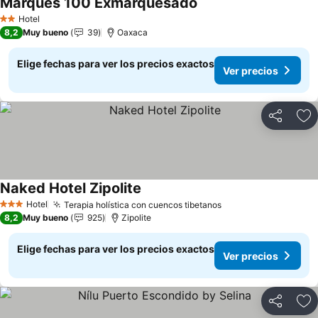
Marqués 100 Exmarquesado
Hotel
2 Estrellas
8,2
Muy bueno
39
Oaxaca
Elige fechas para ver los precios exactos
Ver precios
Compartir
Ag
Naked Hotel Zipolite
Hotel
Terapia holística con cuencos tibetanos
3 Estrellas
8,2
Muy bueno
925
Zipolite
Elige fechas para ver los precios exactos
Ver precios
Compartir
Ag