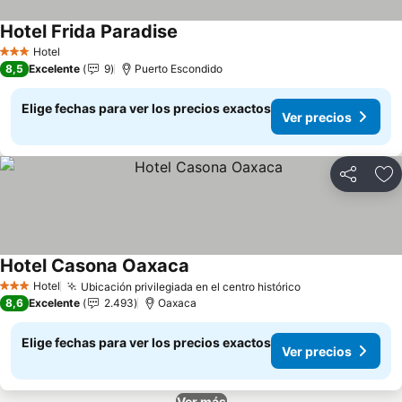
Hotel Frida Paradise
Hotel
3 Estrellas
8,5
Excelente
9
Puerto Escondido
Elige fechas para ver los precios exactos
Ver precios
Compartir
Ag
Hotel Casona Oaxaca
Hotel
Ubicación privilegiada en el centro histórico
3 Estrellas
8,6
Excelente
2.493
Oaxaca
Elige fechas para ver los precios exactos
Ver precios
Ver más