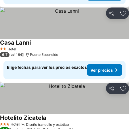
Compartir
Ag
Casa Lanni
Hotel
2 Estrellas
6,7
164
Puerto Escondido
Elige fechas para ver los precios exactos
Ver precios
Compartir
Ag
Hotelito Zicatela
Hotel
Diseño tranquilo y estético
3 Estrellas