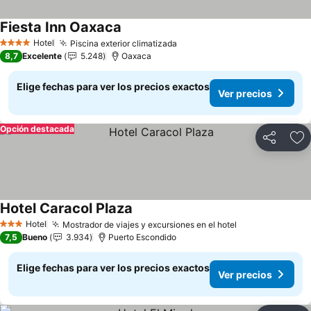
Fiesta Inn Oaxaca
Hotel
Piscina exterior climatizada
4 Estrellas
8,7
Excelente
5.248
Oaxaca
Elige fechas para ver los precios exactos
Ver precios
Opción destacada
Compartir
Ag
Hotel Caracol Plaza
Hotel
Mostrador de viajes y excursiones en el hotel
3 Estrellas
7,5
Bueno
3.934
Puerto Escondido
Elige fechas para ver los precios exactos
Ver precios