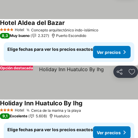
Hotel Aldea del Bazar
Hotel
Concepto arquitectónico indo-islámico
4 Estrellas
8,3
Muy bueno
2.327
Puerto Escondido
Elige fechas para ver los precios exactos
Ver precios
Opción destacada
Compartir
Ag
Holiday Inn Huatulco By Ihg
Hotel
Cerca de la marina y la playa
4 Estrellas
9,1
Excelente
5.608
Huatulco
Elige fechas para ver los precios exactos
Ver precios