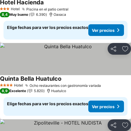
Hotel Hacienda
Hotel
Piscina en el patio central
3 Estrellas
8,4
Muy bueno
6.390
Oaxaca
Elige fechas para ver los precios exactos
Ver precios
Compartir
Ag
Quinta Bella Huatulco
Hotel
Ocho restaurantes con gastronomía variada
4 Estrellas
8,9
Excelente
5.820
Huatulco
Elige fechas para ver los precios exactos
Ver precios
Compartir
Ag