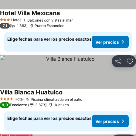
Hotel Villa Mexicana
Hotel
Balcones con vistas al mar
3 Estrellas
7,1
1.383
Puerto Escondido
Elige fechas para ver los precios exactos
Ver precios
Compartir
Ag
Villa Blanca Huatulco
Hotel
Piscina climatizada en el patio
4 Estrellas
9,0
Excelente
3.873
Huatulco
Elige fechas para ver los precios exactos
Ver precios