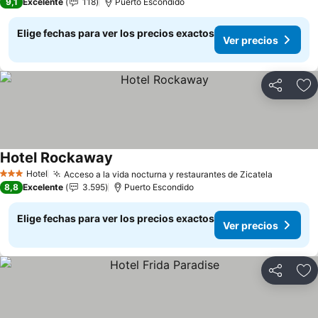
9,1
Excelente
118
Puerto Escondido
Elige fechas para ver los precios exactos
Ver precios
Compartir
Ag
Hotel Rockaway
Hotel
Acceso a la vida nocturna y restaurantes de Zicatela
3 Estrellas
8,8
Excelente
3.595
Puerto Escondido
Elige fechas para ver los precios exactos
Ver precios
Compartir
Ag