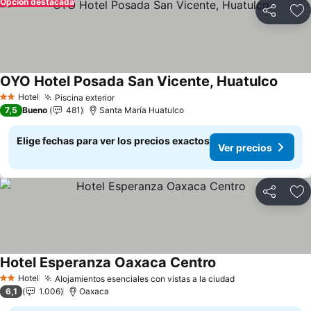
Opción destacada
Compartir
Ag
OYO Hotel Posada San Vicente, Huatulco
Hotel
Piscina exterior
2 Estrellas
7,5
Bueno
481
Santa María Huatulco
Elige fechas para ver los precios exactos
Ver precios
Compartir
Ag
Hotel Esperanza Oaxaca Centro
Hotel
Alojamientos esenciales con vistas a la ciudad
2 Estrellas
6,1
1.006
Oaxaca