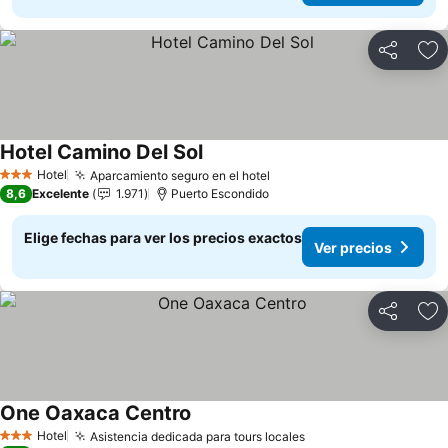
Compartir
Ag
Hotel Camino Del Sol
Hotel
Aparcamiento seguro en el hotel
3 Estrellas
8,6
Excelente
1.971
Puerto Escondido
Elige fechas para ver los precios exactos
Ver precios
Compartir
Ag
One Oaxaca Centro
Hotel
Asistencia dedicada para tours locales
3 Estrellas