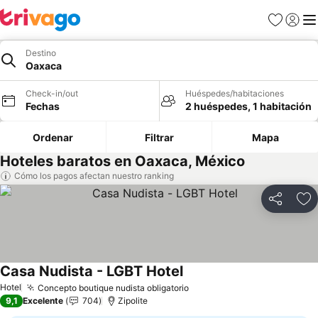
Favoritos
Iniciar 
Me
Destino
Oaxaca
Check-in/out
Huéspedes/habitaciones
Fechas
2 huéspedes, 1 habitación
Ordenar
Filtrar
Mapa
Hoteles baratos en Oaxaca, México
Cómo los pagos afectan nuestro ranking
Compartir
Ag
Casa Nudista - LGBT Hotel
Hotel
Concepto boutique nudista obligatorio
9,1
Excelente
704
Zipolite