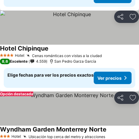
Compartir
Ag
Hotel Chipinque
Hotel
Cenas románticas con vistas a la ciudad
4 Estrellas
8,6
Excelente
4.559
San Pedro Garza García
Elige fechas para ver los precios exactos
Ver precios
Opción destacada
Compartir
Ag
Wyndham Garden Monterrey Norte
Hotel
Ubicación top cerca del metro y atracciones
3 Estrellas