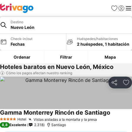
Favoritos
Iniciar 
Me
Destino
Nuevo León
Check-in/out
Huéspedes/habitaciones
Fechas
2 huéspedes, 1 habitación
Ordenar
Filtrar
Mapa
Hoteles baratos en Nuevo León, México
Cómo los pagos afectan nuestro ranking
Compartir
Ag
Gamma Monterrey Rincón de Santiago
Hotel
Vistas aisladas a la montaña y la presa
5 Estrellas
8,8
Excelente
2.318
Santiago