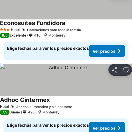
Econosuites Fundidora
Hotel
Habitaciones para toda la familia
3 Estrellas
8,5
Excelente
416
Monterrey
Elige fechas para ver los precios exactos
Ver precios
Compartir
Ag
Adhoc Cintermex
Hotel
Acceso automático y sin contacto
7,5
Bueno
495
Monterrey
Elige fechas para ver los precios exactos
Ver precios