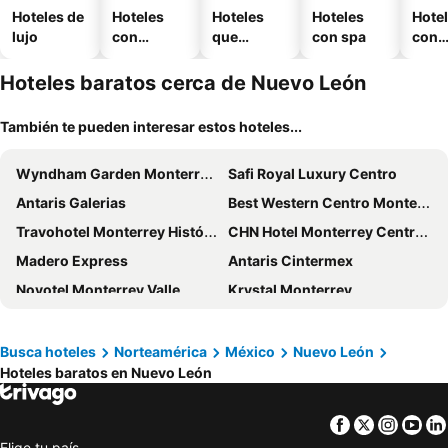
Hoteles de
Hoteles
Hoteles
Hoteles
Hote
lujo
con
que
con spa
con
piscina
aceptan
esta
mascotas
mien
Hoteles baratos cerca de Nuevo León
También te pueden interesar estos hoteles...
Wyndham Garden Monterrey Valle Real
Safi Royal Luxury Centro
Antaris Galerias
Best Western Centro Monterrey
Travohotel Monterrey Histórico
CHN Hotel Monterrey Centro, Trademark Collection by Wyndham
Madero Express
Antaris Cintermex
Novotel Monterrey Valle
Krystal Monterrey
Hotel Plaza Arteaga
Camino Real Fashion Drive Monterrey
Holiday Inn Express Monterrey Tecnologico By Ihg
Hotel 5a Avenida
Busca hoteles
Norteamérica
México
Nuevo León
Hoteles baratos en Nuevo León
Hilton Garden Inn Monterrey Obispado
ibis Monterrey Aeropuerto
Hotel Monterrey Macroplaza
Safi Royal Luxury Metropolitan
Facebook
Twitter
Insta
Yo
Hotel Fiesta Versalles
Hotel Victoria Monterrey
Elige tu país