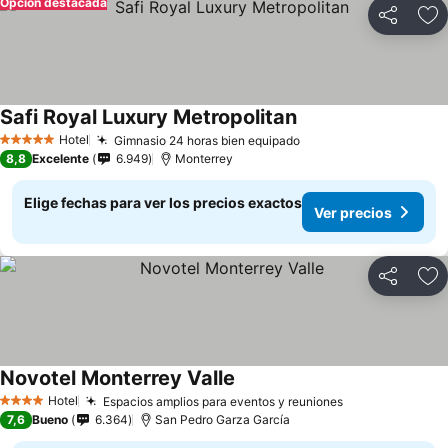
Opción destacada
Compartir
Ag
Safi Royal Luxury Metropolitan
Hotel
Gimnasio 24 horas bien equipado
5 Estrellas
8,8
Excelente
6.949
Monterrey
Elige fechas para ver los precios exactos
Ver precios
Compartir
Ag
Novotel Monterrey Valle
Hotel
Espacios amplios para eventos y reuniones
4 Estrellas
7,6
Bueno
6.364
San Pedro Garza García