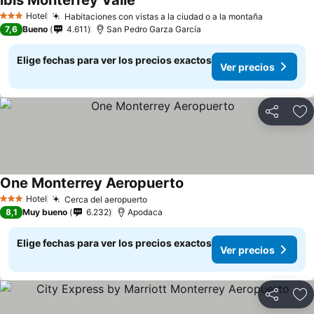
ibis Monterrey Valle
Hotel
Habitaciones con vistas a la ciudad o a la montaña
3 Estrellas
7,6
Bueno
4.611
San Pedro Garza García
Elige fechas para ver los precios exactos
Ver precios
Compartir
Ag
One Monterrey Aeropuerto
Hotel
Cerca del aeropuerto
3 Estrellas
8,1
Muy bueno
6.232
Apodaca
Elige fechas para ver los precios exactos
Ver precios
Compartir
Ag