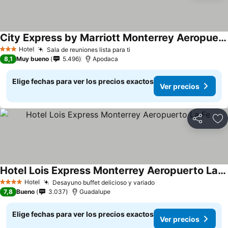
City Express by Marriott Monterrey Aeropuerto
Hotel
Sala de reuniones lista para ti
3 Estrellas
8,1
Muy bueno
5.496
Apodaca
Elige fechas para ver los precios exactos
Ver precios
Compartir
Ag
Hotel Lois Express Monterrey Aeropuerto La Fe
Hotel
Desayuno buffet delicioso y variado
4 Estrellas
7,8
Bueno
3.037
Guadalupe
Elige fechas para ver los precios exactos
Ver precios