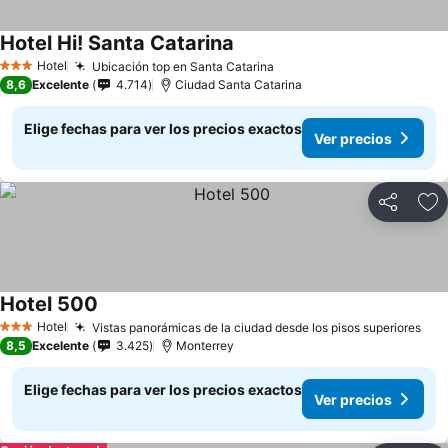
Hotel Hi! Santa Catarina
Hotel
Ubicación top en Santa Catarina
3 Estrellas
8,6
Excelente
4.714
Ciudad Santa Catarina
Elige fechas para ver los precios exactos
Ver precios
Compartir
Ag
Hotel 500
Hotel
Vistas panorámicas de la ciudad desde los pisos superiores
3 Estrellas
8,5
Excelente
3.425
Monterrey
Elige fechas para ver los precios exactos
Ver precios