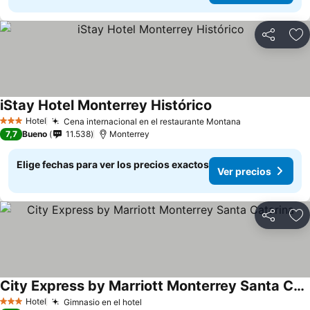
Compartir
Ag
iStay Hotel Monterrey Histórico
Hotel
Cena internacional en el restaurante Montana
3 Estrellas
7,7
Bueno
11.538
Monterrey
Elige fechas para ver los precios exactos
Ver precios
Compartir
Ag
City Express by Marriott Monterrey Santa Catarina
Hotel
Gimnasio en el hotel
3 Estrellas