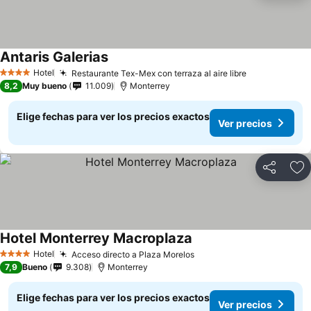
Antaris Galerias
Hotel
Restaurante Tex-Mex con terraza al aire libre
4 Estrellas
8,2
Muy bueno
11.009
Monterrey
Elige fechas para ver los precios exactos
Ver precios
Compartir
Ag
Hotel Monterrey Macroplaza
Hotel
Acceso directo a Plaza Morelos
4 Estrellas
7,9
Bueno
9.308
Monterrey
Elige fechas para ver los precios exactos
Ver precios