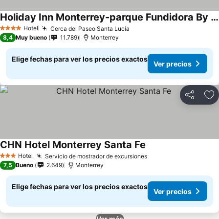
Holiday Inn Monterrey-parque Fundidora By Ihg
Hotel
Cerca del Paseo Santa Lucía
4 Estrellas
8,4
Muy bueno
11.789
Monterrey
Elige fechas para ver los precios exactos
Ver precios
Compartir
Ag
CHN Hotel Monterrey Santa Fe
Hotel
Servicio de mostrador de excursiones
3 Estrellas
7,5
Bueno
2.649
Monterrey
Elige fechas para ver los precios exactos
Ver precios
Ver más