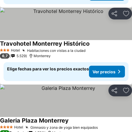
Compartir
Ag
Travohotel Monterrey Histórico
Hotel
Habitaciones con vistas a la ciudad
3 Estrellas
6,7
5.529
Monterrey
Elige fechas para ver los precios exactos
Ver precios
Compartir
Ag
Galeria Plaza Monterrey
Hotel
Gimnasio y zona de yoga bien equipados
4 Estrellas