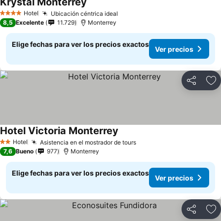
Krystal Monterrey
Hotel
Ubicación céntrica ideal
4 Estrellas
8,5
Excelente
11.729
Monterrey
Elige fechas para ver los precios exactos
Ver precios
Compartir
Ag
Hotel Victoria Monterrey
Hotel
Asistencia en el mostrador de tours
2 Estrellas
7,6
Bueno
977
Monterrey
Elige fechas para ver los precios exactos
Ver precios
Compartir
Ag