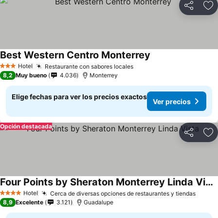
Compartir
Ag
Best Western Centro Monterrey
Hotel
Restaurante con sabores locales
3 Estrellas
8,2
Muy bueno
4.036
Monterrey
Elige fechas para ver los precios exactos
Ver precios
Opción destacada
Compartir
Ag
Four Points by Sheraton Monterrey Linda Vista
Hotel
Cerca de diversas opciones de restaurantes y tiendas
4 Estrellas
8,9
Excelente
3.121
Guadalupe