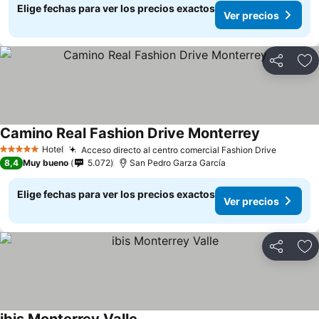
Elige fechas para ver los precios exactos
Ver precios
Compartir
Ag
Camino Real Fashion Drive Monterrey
Hotel
Acceso directo al centro comercial Fashion Drive
5 Estrellas
8,4
Muy bueno
5.072
San Pedro Garza García
Elige fechas para ver los precios exactos
Ver precios
Compartir
Ag