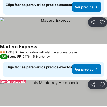
Elige fechas para ver los precios exactos
Ver precios
Compartir
Ag
Madero Express
Hotel
Restaurante en el hotel con sabores locales
2 Estrellas
7,5
Bueno
2.176
Monterrey
Elige fechas para ver los precios exactos
Ver precios
Opción destacada
Compartir
Ag