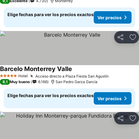
9,1
Excelente
4.730
Monterrey
Elige fechas para ver los precios exactos
Ver precios
Compartir
Ag
Barcelo Monterrey Valle
Hotel
Acceso directo a Plaza Fiesta San Agustín
5 Estrellas
8,1
Muy bueno
6.166
San Pedro Garza García
Elige fechas para ver los precios exactos
Ver precios
Compartir
Ag