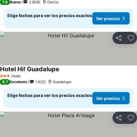
7,9
Bueno
2.606
Garcia
Elige fechas para ver los precios exactos
Ver precios
Compartir
Ag
Hotel Hi! Guadalupe
Hotel
3 Estrellas
8,7
Excelente
1.622
Guadalupe
Elige fechas para ver los precios exactos
Ver precios
Compartir
Ag