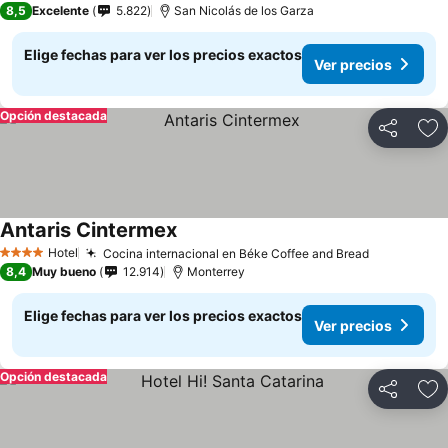
8,5
Excelente
5.822
San Nicolás de los Garza
Elige fechas para ver los precios exactos
Ver precios
Opción destacada
Compartir
Ag
Antaris Cintermex
Hotel
Cocina internacional en Béke Coffee and Bread
4 Estrellas
8,4
Muy bueno
12.914
Monterrey
Elige fechas para ver los precios exactos
Ver precios
Opción destacada
Compartir
Ag