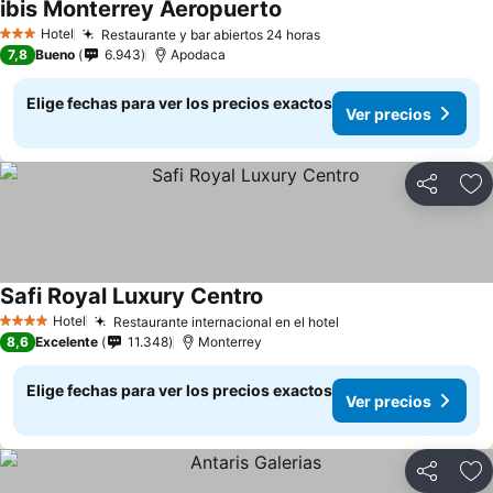
ibis Monterrey Aeropuerto
Hotel
Restaurante y bar abiertos 24 horas
3 Estrellas
7,8
Bueno
6.943
Apodaca
Elige fechas para ver los precios exactos
Ver precios
Compartir
Ag
Safi Royal Luxury Centro
Hotel
Restaurante internacional en el hotel
4 Estrellas
8,6
Excelente
11.348
Monterrey
Elige fechas para ver los precios exactos
Ver precios
Compartir
Ag