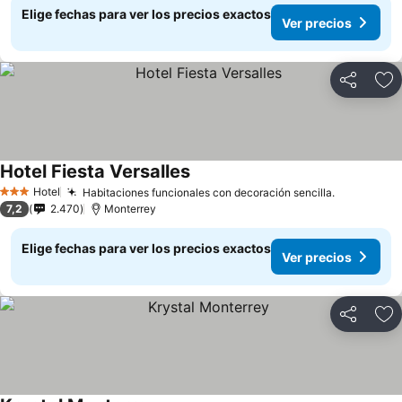
Elige fechas para ver los precios exactos
Ver precios
Compartir
Ag
Hotel Fiesta Versalles
Hotel
Habitaciones funcionales con decoración sencilla.
3 Estrellas
7,2
2.470
Monterrey
Elige fechas para ver los precios exactos
Ver precios
Compartir
Ag