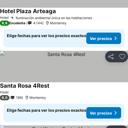
Hotel Plaza Arteaga
Hotel
Iluminación ambiental única en las habitaciones
8,6
Excelente
4.144
Monterrey
Elige fechas para ver los precios exactos
Ver precios
Compartir
Ag
Santa Rosa 4Rest
Hotel
6,0
189
Monterrey
Elige fechas para ver los precios exactos
Ver precios