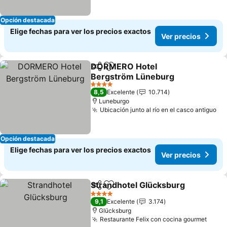
Opción destacada
Elige fechas para ver los precios exactos
Ver precios
DORMERO Hotel
Compartir
Agregar a favoritos
Bergström Lüneburg
4 Estrellas
8,5
Excelente
10.714
Luneburgo
Ubicación junto al río en el casco antiguo
Opción destacada
Elige fechas para ver los precios exactos
Ver precios
Strandhotel Glücksburg
Compartir
Agregar a favoritos
4 Estrellas
9,1
Excelente
3.174
Glücksburg
Restaurante Felix con cocina gourmet