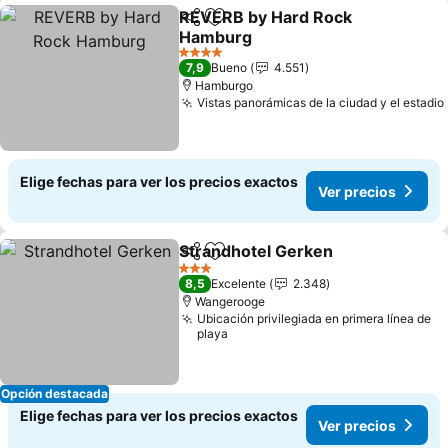
REVERB by Hard Rock
Compartir
Agregar a favoritos
Hamburg
4 Estrellas
7,9
Bueno
4.551
Hamburgo
Vistas panorámicas de la ciudad y el estadio
Elige fechas para ver los precios exactos
Ver precios
Strandhotel Gerken
Compartir
Agregar a favoritos
3 Estrellas
8,5
Excelente
2.348
Wangerooge
Ubicación privilegiada en primera línea de
playa
Opción destacada
Elige fechas para ver los precios exactos
Ver precios