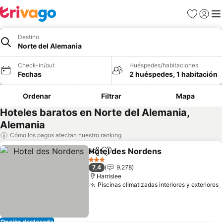
Favoritos
Iniciar 
Me
Destino
Norte del Alemania
Check-in/out
Huéspedes/habitaciones
Fechas
2 huéspedes, 1 habitación
Ordenar
Filtrar
Mapa
Hoteles baratos en Norte del Alemania,
Alemania
Cómo los pagos afectan nuestro ranking
Hotel des Nordens
Compartir
Agregar a favoritos
3 Estrellas
7,4
9.278
Harrislee
Piscinas climatizadas interiores y exteriores
Opción destacada