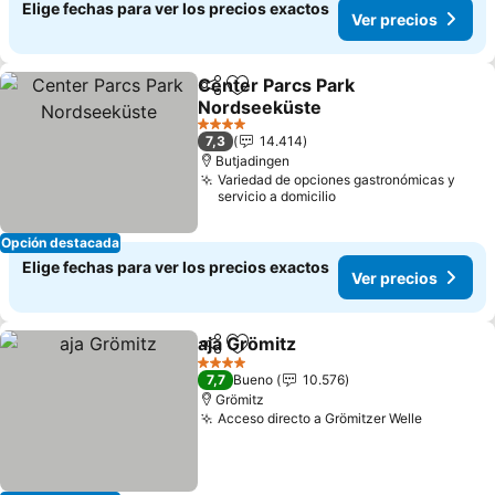
Elige fechas para ver los precios exactos
Ver precios
Center Parcs Park
Compartir
Agregar a favoritos
Nordseeküste
4 Estrellas
7,3
14.414
Butjadingen
Variedad de opciones gastronómicas y
servicio a domicilio
Opción destacada
Elige fechas para ver los precios exactos
Ver precios
aja Grömitz
Compartir
Agregar a favoritos
4 Estrellas
7,7
Bueno
10.576
Grömitz
Acceso directo a Grömitzer Welle