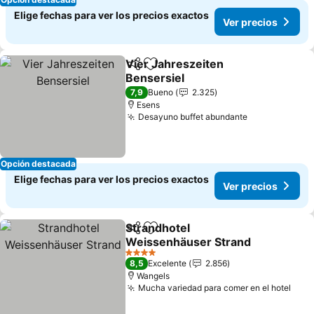
Elige fechas para ver los precios exactos
Ver precios
Vier Jahreszeiten
Compartir
Agregar a favoritos
Bensersiel
7,9
Bueno
2.325
Esens
Desayuno buffet abundante
Opción destacada
Elige fechas para ver los precios exactos
Ver precios
Strandhotel
Compartir
Agregar a favoritos
Weissenhäuser Strand
4 Estrellas
8,5
Excelente
2.856
Wangels
Mucha variedad para comer en el hotel