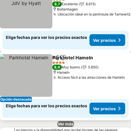
by Hyatt
4 Estrellas
8,7
Excelente
8.615
Boltenhagen
Ubicación ideal en la península de Tarnewitz
Elige fechas para ver los precios exactos
Ver precios
Parkhotel Hameln
Compartir
Agregar a favoritos
4 Estrellas
8,4
Muy bueno
5.850
Hameln
Acceso fácil a las atracciones de Hameln
Opción destacada
Elige fechas para ver los precios exactos
Ver precios
Ver más
Los precios y la disponibilidad que recibe trivago de las páginas