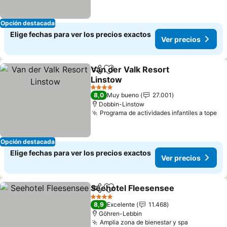
Opción destacada
Elige fechas para ver los precios exactos
Ver precios
Van der Valk Resort
Compartir
Agregar a favoritos
Linstow
4 Estrellas
8,0
Muy bueno
27.001
Dobbin-Linstow
Programa de actividades infantiles a tope
Opción destacada
Elige fechas para ver los precios exactos
Ver precios
Seehotel Fleesensee
Compartir
Agregar a favoritos
4 Estrellas
8,9
Excelente
11.468
Göhren-Lebbin
Amplia zona de bienestar y spa