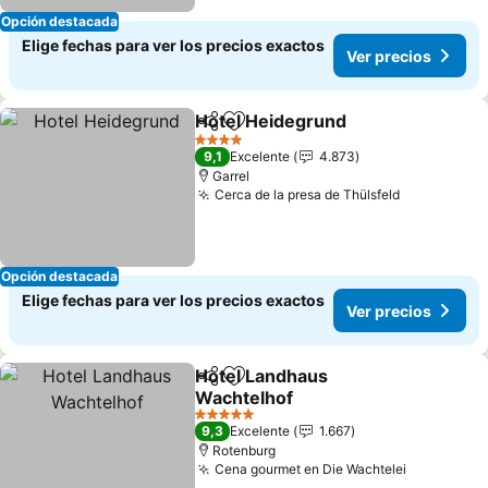
Opción destacada
Elige fechas para ver los precios exactos
Ver precios
Hotel Heidegrund
Compartir
Agregar a favoritos
4 Estrellas
9,1
Excelente
4.873
Garrel
Cerca de la presa de Thülsfeld
Opción destacada
Elige fechas para ver los precios exactos
Ver precios
Hotel Landhaus
Compartir
Agregar a favoritos
Wachtelhof
5 Estrellas
9,3
Excelente
1.667
Rotenburg
Cena gourmet en Die Wachtelei