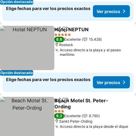
Opción destacada
Elige fechas para ver los precios exactos
Ver precios
Hotel NEPTUN
Compartir
Agregar a favoritos
5 Estrellas
8,6
Excelente
15.426
Rostock
Acceso directo a la playa y al paseo
marítimo
Opción destacada
Elige fechas para ver los precios exactos
Ver precios
Beach Motel St. Peter-
Compartir
Agregar a favoritos
Ording
3 Estrellas
9,2
Excelente
6.760
Sankt Peter-Ording
Acceso directo a la playa desde el dique