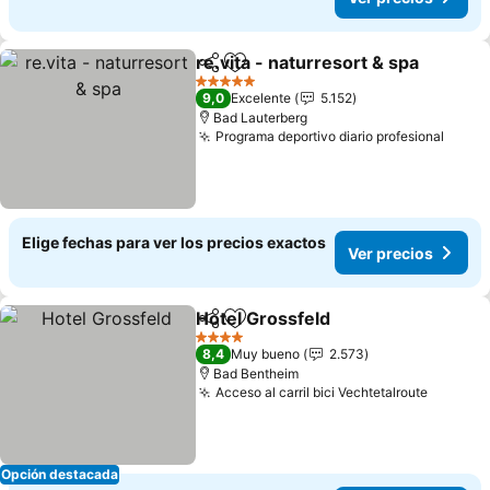
re.vita - naturresort & spa
Compartir
Agregar a favoritos
5 Estrellas
9,0
Excelente
5.152
Bad Lauterberg
Programa deportivo diario profesional
Elige fechas para ver los precios exactos
Ver precios
Hotel Grossfeld
Compartir
Agregar a favoritos
4 Estrellas
8,4
Muy bueno
2.573
Bad Bentheim
Acceso al carril bici Vechtetalroute
Opción destacada