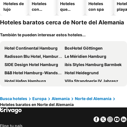
Hoteles de
Hoteles
Hoteles
Hoteles
Hotel
lujo
con
que
con spa
play
piscina
aceptan
mascotas
Hoteles baratos cerca de Norte del Alemania
También te pueden interesar estos hoteles...
Hotel Continental Hamburg
BoxHotel Göttingen
Radisson Blu Hotel, Hamburg Airport
Le Méridien Hamburg
SIDE Design Hotel Hamburg
ibis Styles Hamburg Barmbek
B&B Hotel Hamburg-Wandsbek
Hotel Heidegrund
Hotel Hafen Hamburg
Villa Strandperle IV Jahreszeiten
River Loft Hotel
Hotel Breitenburg
Das Schokoladenhotel
Romantik Hotel Jagdhaus Eiden am See
Busca hoteles
Europa
Alemania
Norte del Alemania
Hoteles baratos en Norte del Alemania
Hotel Atlantic Hamburg, Autograph Collection
Hotel Forellenhof
Holiday Inn Osnabruck By Ihg
Premier Inn Hamburg City Klostertor
Facebook
Twitter
Insta
Yo
INNSiDE by Meliá Wolfsburg
PIERDREI Hotel HafenCity Hamburg
Elige tu país