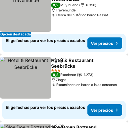
8,2
Muy bueno
6.356
Travemünde
Cerca del histórico barco Passat
Opción destacada
Elige fechas para ver los precios exactos
Ver precios
Hotel & Restaurant
Compartir
Agregar a favoritos
Seebrücke
3 Estrellas
8,8
Excelente
1.273
Zingst
Excursiones en barco a islas cercanas
Elige fechas para ver los precios exactos
Ver precios
SlowDown Bottsand