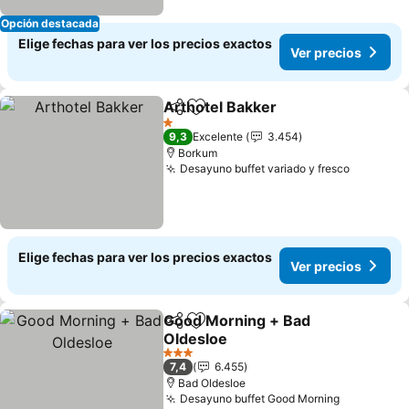
Opción destacada
Elige fechas para ver los precios exactos
Ver precios
Arthotel Bakker
Compartir
Agregar a favoritos
1 Estrellas
9,3
Excelente
3.454
Borkum
Desayuno buffet variado y fresco
Elige fechas para ver los precios exactos
Ver precios
Good Morning + Bad
Compartir
Agregar a favoritos
Oldesloe
3 Estrellas
7,4
6.455
Bad Oldesloe
Desayuno buffet Good Morning