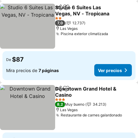
Studio 6 Suites Las
Compartir
Agregar a favoritos
Vegas, NV - Tropicana
Ver precios
2 Estrellas
7,0
12.737
Las Vegas
Piscina exterior climatizada
Ver precios
$87
De
Mira precios de
7 páginas
Ver precios
Downtown Grand Hotel &
Compartir
Agregar a favoritos
Casino
Ver precios
3 Estrellas
8,2
Muy bueno
34.213
Las Vegas
Restaurante de carnes galardonado
Ver pr