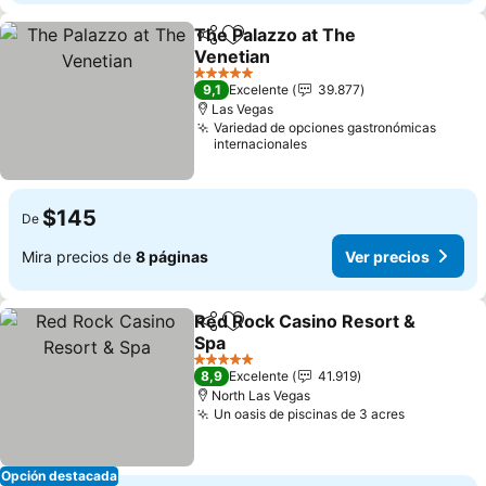
The Palazzo at The
Compartir
Agregar a favoritos
Venetian
Ver precios
5 Estrellas
9,1
Excelente
39.877
Las Vegas
Variedad de opciones gastronómicas
internacionales
$145
De
Mira precios de
8 páginas
Ver precios
Red Rock Casino Resort &
Compartir
Agregar a favoritos
Spa
Ver precios
5 Estrellas
8,9
Excelente
41.919
North Las Vegas
Un oasis de piscinas de 3 acres
Ver preci
Opción destacada