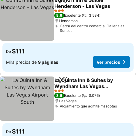
Comfort Inn & Suites
Compartir
Agregar a favoritos
Henderson - Las Vegas
Ver precios
3 Estrellas
8,6
Excelente
3.534
Henderson
Cerca del centro comercial Galleria at
Sunset
$111
De
Mira precios de
9 páginas
Ver precios
La Quinta Inn & Suites by
Compartir
Agregar a favoritos
Wyndham Las Vegas
Airport South
Ver precios
3 Estrellas
8,6
Excelente
8.076
Las Vegas
Alojamiento que admite mascotas
Ver prec
$111
De