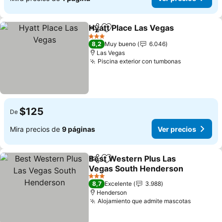
Hyatt Place Las Vegas
Compartir
Agregar a favoritos
Ver 
3 Estrellas
8,2
Muy bueno
6.046
Las Vegas
Piscina exterior con tumbonas
Ver precio
$125
De
Mira precios de
9 páginas
Ver precios
Best Western Plus Las
Compartir
Agregar a favoritos
Vegas South Henderson
Ver precios
3 Estrellas
8,7
Excelente
3.988
Henderson
Alojamiento que admite mascotas
Ver prec