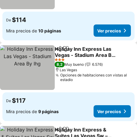
$114
De
Mira precios de
10 páginas
Ver precios
Holiday Inn Express Las
Compartir
Agregar a favoritos
Vegas - Stadium Area By
Ihg
Ver precios
3 Estrellas
8,2
Muy bueno
6.576
Las Vegas
Opciones de habitaciones con vistas al
estadio
$117
De
Mira precios de
9 páginas
Ver precios
Holiday Inn Express &
Compartir
Agregar a favoritos
Suites Las Vegas Sw –