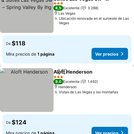
Spring Valley By Ihg
Ver precios
3 Estrellas
8,5
Excelente
3.288
Las Vegas
Ubicación renovada en el suroeste de Las
Vegas
$118
De
Mira precios de
1 página
Ver precios
Aloft Henderson
Compartir
Agregar a favoritos
Ver preci
3 Estrellas
9,0
Excelente
1.492
Henderson
Vistas de Las Vegas y las montañas
Ver pr
$124
De
Mira precios de
1 página
Ver precios