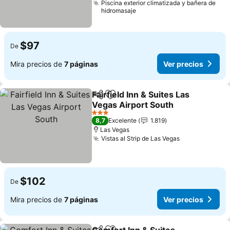
Piscina exterior climatizada y bañera de
hidromasaje
$97
De
Mira precios de
7 páginas
Ver precios
Fairfield Inn & Suites Las
Compartir
Agregar a favoritos
Vegas Airport South
Ver precios
3 Estrellas
8,7
Excelente
1.819
Las Vegas
Vistas al Strip de Las Vegas
Ver precios
$102
De
Mira precios de
7 páginas
Ver precios