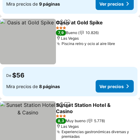
Mira precios de
9 páginas
Ver precios
Oasis at Gold Spike
Compartir
Agregar a favoritos
Ver pre
3 Estrellas
7,9
Bueno
10.826
Las Vegas
Piscina retro y ocio al aire libre
Ver precio
$56
De
Mira precios de
8 páginas
Ver precios
Sunset Station Hotel &
Compartir
Agregar a favoritos
Casino
Ver precios
3 Estrellas
8,3
Muy bueno
5.778
Las Vegas
Experiencias gastronómicas diversas y
premiadas