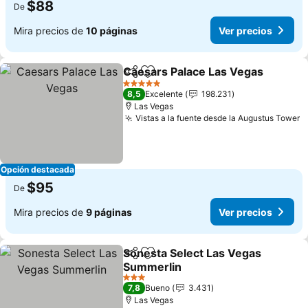
$88
De
Mira precios de
10 páginas
Ver precios
Caesars Palace Las Vegas
Compartir
Agregar a favoritos
5 Estrellas
8,5
Excelente
198.231
Las Vegas
Vistas a la fuente desde la Augustus Tower
V
Opción destacada
$95
De
Mira precios de
9 páginas
Ver precios
Sonesta Select Las Vegas
Compartir
Agregar a favoritos
Summerlin
Ver precios
3 Estrellas
7,8
Bueno
3.431
Las Vegas