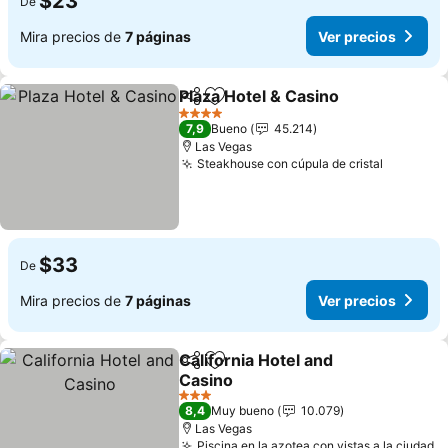
$23
De
Mira precios de
7 páginas
Ver precios
Plaza Hotel & Casino
Compartir
Agregar a favoritos
Ver p
4 Estrellas
7,9
Bueno
45.214
Las Vegas
Steakhouse con cúpula de cristal
Ver prec
$33
De
Mira precios de
7 páginas
Ver precios
California Hotel and
Compartir
Agregar a favoritos
Casino
Ver precios
3 Estrellas
8,4
Muy bueno
10.079
Las Vegas
Piscina en la azotea con vistas a la ciudad