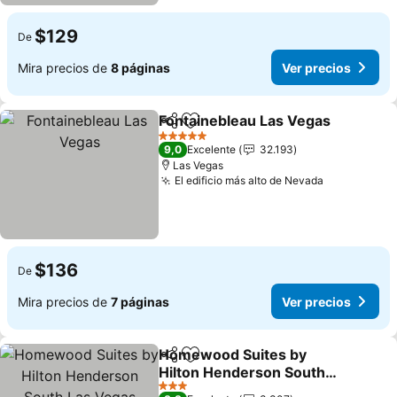
$129
De
Mira precios de
8 páginas
Ver precios
Fontainebleau Las Vegas
Compartir
Agregar a favoritos
V
5 Estrellas
9,0
Excelente
32.193
Las Vegas
El edificio más alto de Nevada
Ver precio
$136
De
Mira precios de
7 páginas
Ver precios
Homewood Suites by
Compartir
Agregar a favoritos
Hilton Henderson South
Las Vegas
Ver precios
3 Estrellas