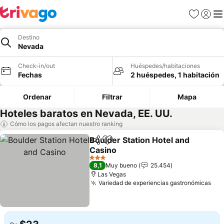
Favoritos
Iniciar 
Me
Destino
Nevada
Check-in/out
Huéspedes/habitaciones
Fechas
2 huéspedes, 1 habitación
Ordenar
Filtrar
Mapa
Hoteles baratos en Nevada, EE. UU.
Cómo los pagos afectan nuestro ranking
Boulder Station Hotel and
Compartir
Agregar a favoritos
Casino
Ver precios
3 Estrellas
8,1
Muy bueno
25.454
Las Vegas
Variedad de experiencias gastronómicas
Ver