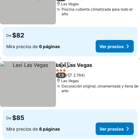
Las Vegas
Piscina cubierta climatizada para todo el
año
$82
De
Mira precios de
6 páginas
Ver precios
Lexi Las Vegas
Compartir
Agregar a favoritos
Ver precios
3 Estrellas
7,3
2.764
Las Vegas
Decoración original, ornamentada y llena de
arte
$85
De
Mira precios de
8 páginas
Ver precios