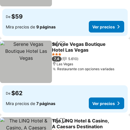
$59
De
Mira precios de
9 páginas
Ver precios
Serene Vegas Boutique
Compartir
Agregar a favoritos
Hotel Las Vegas
Ver precios
3 Estrellas
7,4
5.610
Las Vegas
Restaurante con opciones variadas
Ver pre
$62
De
Mira precios de
7 páginas
Ver precios
The LINQ Hotel & Casino,
Compartir
Agregar a favoritos
A Caesars Destination