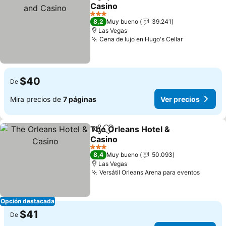
Compartir
Agregar a favoritos
Casino
Ver precios
3 Estrellas
8,2
Muy bueno
39.241
Las Vegas
Cena de lujo en Hugo's Cellar
Ver precios
$40
De
Mira precios de
7 páginas
Ver precios
The Orleans Hotel &
Compartir
Agregar a favoritos
Casino
Ver precios
3 Estrellas
8,4
Muy bueno
50.093
Las Vegas
Versátil Orleans Arena para eventos
Ver pr
Opción destacada
$41
De