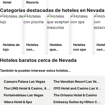
Hotel
Resorts
Categorías destacadas de hoteles en Nevada
Hoteles de
Hoteles
Hoteles
Hoteles
Hote
lujo
con
que
con spa
con
piscina
aceptan
esta
mascotas
mien
Hoteles baratos cerca de Nevada
También te pueden interesar estos hoteles...
Caesars Palace Las Vegas
The Venetian Resort Las Vegas
The LINQ Hotel & Casino, A Caesars Destination
OYO Hotel and Casino Las Vegas
Fontainebleau Las Vegas
The Orleans Hotel & Casino
Vdara Hotel & Spa
Embassy Suites by Hilton Convention Center Las Vegas