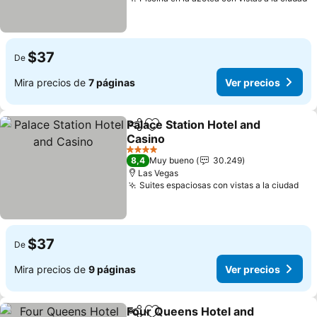
V
$37
De
Mira precios de
7 páginas
Ver precios
Palace Station Hotel and
Compartir
Agregar a favoritos
Casino
Ver precios
4 Estrellas
8,4
Muy bueno
30.249
Las Vegas
Suites espaciosas con vistas a la ciudad
Ver
$37
De
Mira precios de
9 páginas
Ver precios
Four Queens Hotel and