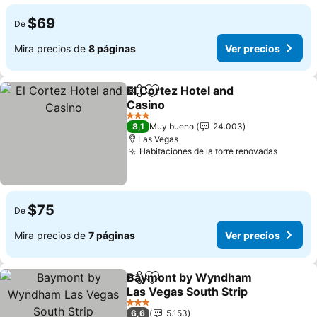
$69
De
Mira precios de
8 páginas
Ver precios
El Cortez Hotel and
Compartir
Agregar a favoritos
Casino
Ver precios
3 Estrellas
8,1
Muy bueno
24.003
Las Vegas
Habitaciones de la torre renovadas
Ver pre
$75
De
Mira precios de
7 páginas
Ver precios
Baymont by Wyndham
Compartir
Agregar a favoritos
Las Vegas South Strip
Ver precios
3 Estrellas
6,6
5.153