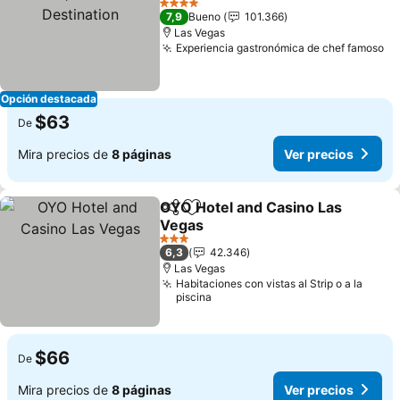
Ver precios
4 Estrellas
7,9
Bueno
101.366
Las Vegas
Experiencia gastronómica de chef famoso
Ve
Opción destacada
$63
De
Mira precios de
8 páginas
Ver precios
OYO Hotel and Casino Las
Compartir
Agregar a favoritos
Vegas
Ver precios
3 Estrellas
6,3
42.346
Las Vegas
Habitaciones con vistas al Strip o a la
piscina
$66
De
Mira precios de
8 páginas
Ver precios