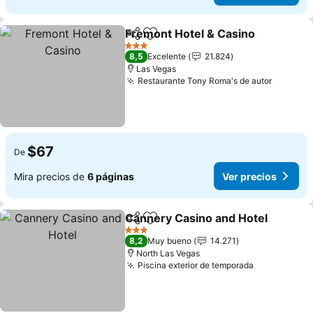
Fremont Hotel & Casino
Compartir
Agregar a favoritos
Ve
3 Estrellas
8,5
Excelente
21.824
Las Vegas
Restaurante Tony Roma's de autor
Ver pre
$67
De
Mira precios de
6 páginas
Ver precios
Cannery Casino and Hotel
Compartir
Agregar a favoritos
3 Estrellas
8,2
Muy bueno
14.271
North Las Vegas
Piscina exterior de temporada
Ver precio