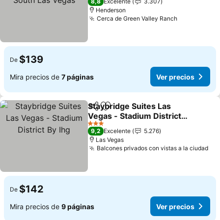
8,8
Excelente
3.307
Henderson
Cerca de Green Valley Ranch
Ver precios
$139
De
Mira precios de
7 páginas
Ver precios
Staybridge Suites Las
Compartir
Agregar a favoritos
Vegas - Stadium District
By Ihg
Ver precios
3 Estrellas
9,2
Excelente
5.276
Las Vegas
Balcones privados con vistas a la ciudad
Ver
$142
De
Mira precios de
9 páginas
Ver precios