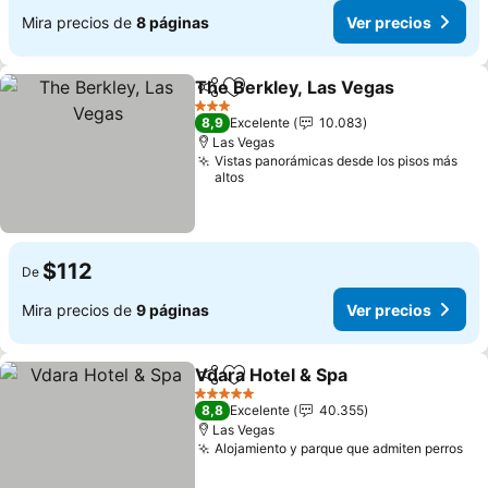
Mira precios de
8 páginas
Ver precios
The Berkley, Las Vegas
Compartir
Agregar a favoritos
Ve
3 Estrellas
8,9
Excelente
10.083
Las Vegas
Vistas panorámicas desde los pisos más
altos
$112
De
Mira precios de
9 páginas
Ver precios
Vdara Hotel & Spa
Compartir
Agregar a favoritos
Ver prec
5 Estrellas
8,8
Excelente
40.355
Las Vegas
Alojamiento y parque que admiten perros
Ver