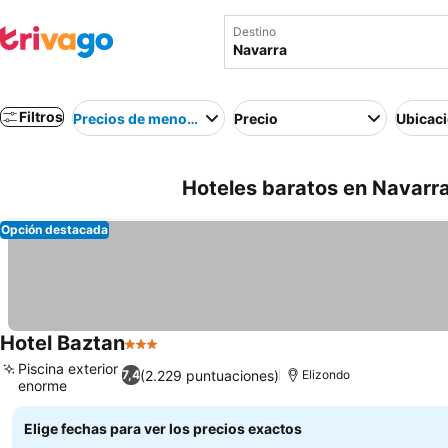
Destino
Filtros
Precios de menor a mayor
Precio
Ubicac
Hoteles baratos en Navarr
Opción destacada
Hotel Baztan
3 Estrellas
Piscina exterior
(2.229 puntuaciones)
7,4
Elizondo
enorme
Elige fechas para ver los precios exactos