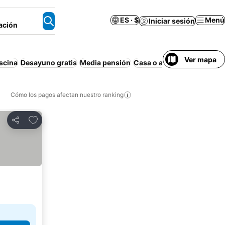
ES · $
Menú
Iniciar sesión
ación
Ver mapa
scina
Desayuno gratis
Media pensión
Casa o apartamento enter
Cómo los pagos afectan nuestro ranking
Agregar a favoritos
Compartir