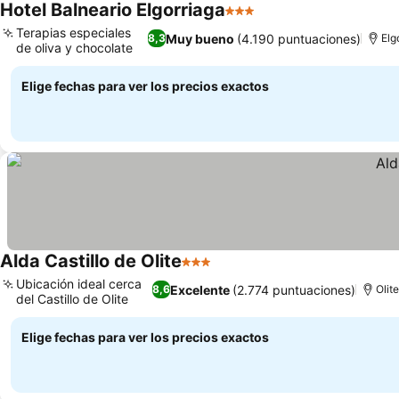
Hotel Balneario Elgorriaga
3 Estrellas
Terapias especiales
Muy bueno
(4.190 puntuaciones)
8,3
Elg
de oliva y chocolate
Elige fechas para ver los precios exactos
Alda Castillo de Olite
3 Estrellas
Ubicación ideal cerca
Excelente
(2.774 puntuaciones)
8,6
Olit
del Castillo de Olite
Elige fechas para ver los precios exactos