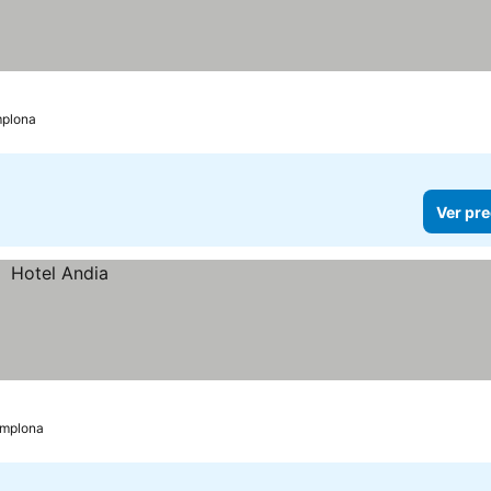
plona
Ver pre
mplona