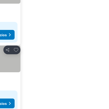
cios
Agregar a favoritos
Compartir
cios