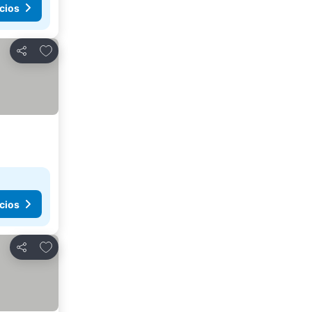
cios
Agregar a favoritos
Compartir
cios
Agregar a favoritos
Compartir