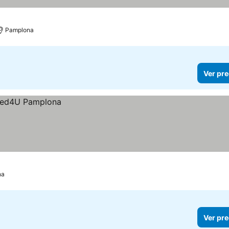
Pamplona
Ver pre
na
Ver pre