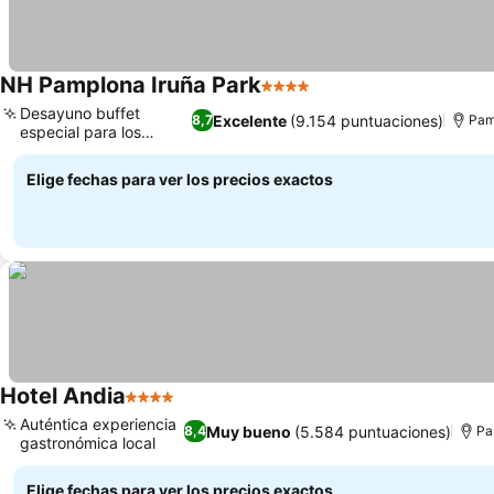
NH Pamplona Iruña Park
4 Estrellas
Desayuno buffet
Excelente
(9.154 puntuaciones)
8,7
Pam
especial para los
peques
Elige fechas para ver los precios exactos
Hotel Andia
4 Estrellas
Auténtica experiencia
Muy bueno
(5.584 puntuaciones)
8,4
Pa
gastronómica local
Elige fechas para ver los precios exactos