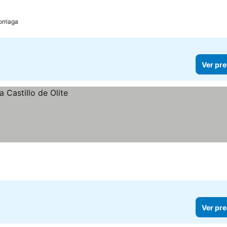
orriaga
Ver pre
e
Ver pre