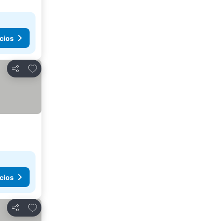
cios
Agregar a favoritos
Compartir
cios
Agregar a favoritos
Compartir