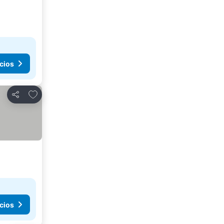
cios
Agregar a favoritos
Compartir
cios