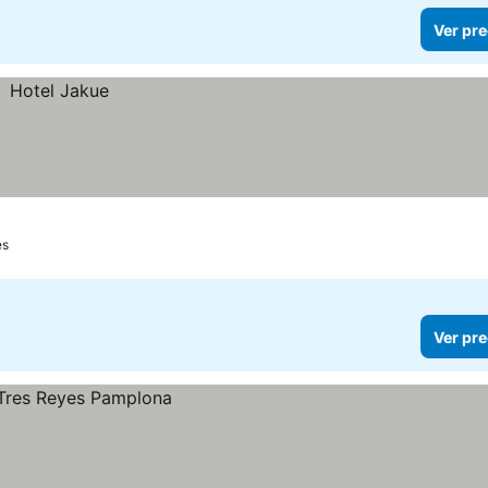
Ver pre
es
Ver pre