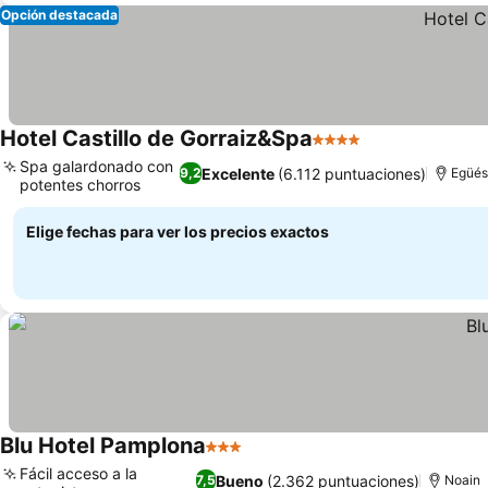
Opción destacada
Hotel Castillo de Gorraiz&Spa
4 Estrellas
Spa galardonado con
Excelente
(6.112 puntuaciones)
9,2
Egüés
potentes chorros
Elige fechas para ver los precios exactos
Blu Hotel Pamplona
3 Estrellas
Fácil acceso a la
Bueno
(2.362 puntuaciones)
7,5
Noain