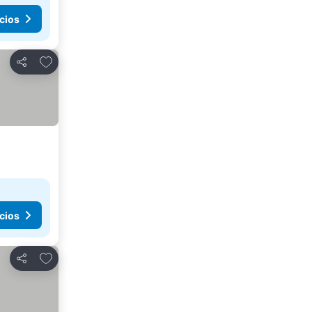
cios
Agregar a favoritos
Compartir
cios
Agregar a favoritos
Compartir