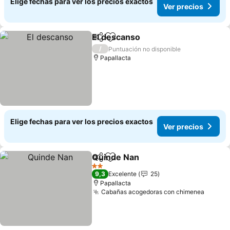
Elige fechas para ver los precios exactos
Ver precios
El descanso
Compartir
Agregar a favoritos
Ver precios
/
Puntuación no disponible
Papallacta
Elige fechas para ver los precios exactos
Ver precios
Quinde Nan
Compartir
Agregar a favoritos
Ver precios
2 Estrellas
9,3
Excelente
25
Papallacta
Cabañas acogedoras con chimenea
Ver pr