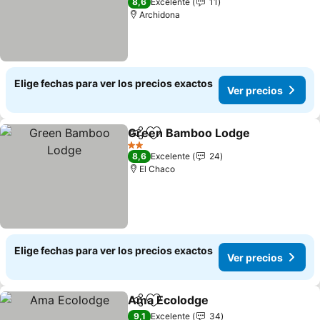
8,6
Excelente
11
Archidona
Elige fechas para ver los precios exactos
Ver precios
Green Bamboo Lodge
Compartir
Agregar a favoritos
Ver 
2 Estrellas
8,6
Excelente
24
El Chaco
Elige fechas para ver los precios exactos
Ver precios
Ama Ecolodge
Compartir
Agregar a favoritos
Ver precios
9,1
Excelente
34