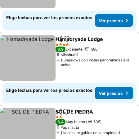
Elige fechas para ver los precios exactos
Ver precios
Hamadryade Lodge
Compartir
Agregar a favoritos
Ver pr
4 Estrellas
8,9
Excelente
586
Misahualli
Bungalows con vistas panorámicas a la
selva
Elige fechas para ver los precios exactos
Ver precios
SOL DE PIEDRA
Compartir
Agregar a favoritos
Ver precio
2 Estrellas
8,4
Muy bueno
635
Papallacta
Llamas amigables en la propiedad
Ver prec