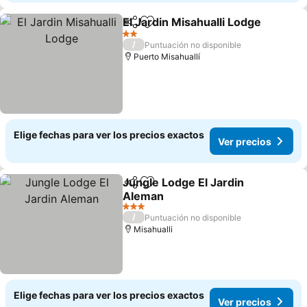
El Jardin Misahualli Lodge
Compartir
Agregar a favoritos
2 Estrellas
/
Puntuación no disponible
Puerto Misahuallí
Elige fechas para ver los precios exactos
Ver precios
Jungle Lodge El Jardin
Compartir
Agregar a favoritos
Aleman
Ver precios
3 Estrellas
/
Puntuación no disponible
Misahualli
Elige fechas para ver los precios exactos
Ver precios