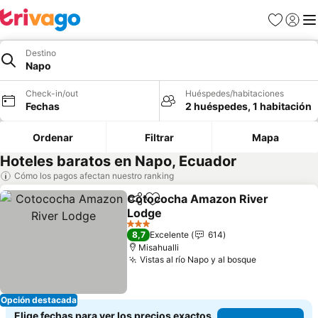
Favoritos
Iniciar 
Me
Destino
Napo
Check-in/out
Huéspedes/habitaciones
Fechas
2 huéspedes, 1 habitación
Ordenar
Filtrar
Mapa
Hoteles baratos en Napo, Ecuador
Cómo los pagos afectan nuestro ranking
Cotococha Amazon River
Compartir
Agregar a favoritos
Lodge
Ver precios
3 Estrellas
8,7
Excelente
614
Misahualli
Vistas al río Napo y al bosque
Ver precios
Opción destacada
Elige fechas para ver los precios exactos