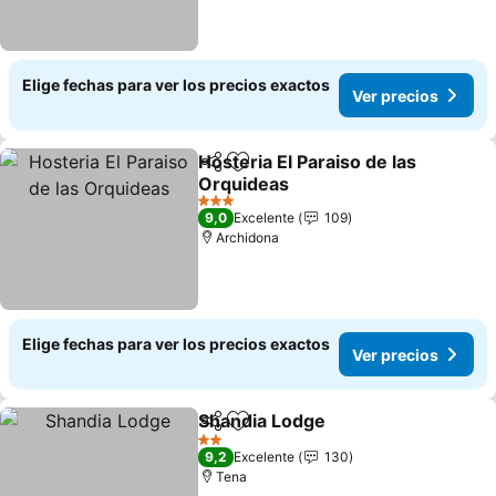
Elige fechas para ver los precios exactos
Ver precios
Hosteria El Paraiso de las
Compartir
Agregar a favoritos
Orquideas
Ver precios
3 Estrellas
9,0
Excelente
109
Archidona
Elige fechas para ver los precios exactos
Ver precios
Shandia Lodge
Compartir
Agregar a favoritos
Ver precios
2 Estrellas
9,2
Excelente
130
Tena