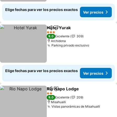
Elige fechas para ver los precios exactos
Ver precios
Hotel Yurak
Compartir
Agregar a favoritos
Ver precios
3 Estrellas
9,0
Excelente
309
Archidona
Parking privado exclusivo
Ver precios
Elige fechas para ver los precios exactos
Ver precios
Rio Napo Lodge
Compartir
Agregar a favoritos
Ver precio
2 Estrellas
9,0
Excelente
209
Misahualli
Vistas panorámicas de Misahuallí
Ver prec