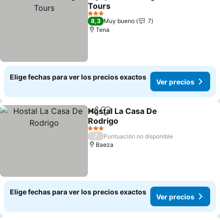
Compartir
Agregar a favoritos
Tours
Ver precios
3 Estrellas
8,3
Muy bueno
7
Tena
Elige fechas para ver los precios exactos
Ver precios
Hostal La Casa De
Compartir
Agregar a favoritos
Rodrigo
Ver precios
3 Estrellas
/
Puntuación no disponible
Baeza
Elige fechas para ver los precios exactos
Ver precios