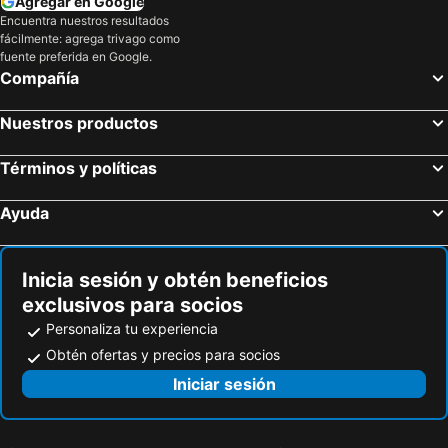
Agregar en Google
Ingaru Lodge
El descanso
Encuentra nuestros resultados
fácilmente: agrega trivago como
Green Bamboo Lodge
Hostal Al Paso
fuente preferida en Google.
Compañía
TAGUA LODGE
Rio Quijos EcoLodge
Isla Ecologica Mariana Miller
Hakuna Matata Amazon Lodge
Nuestros productos
Oro Y Luna Lodge
Yachana Lodge
La Selva Amazon
Yacuma Ecolodge
Términos y políticas
Yacuma Ecolodge
Hostal Los Yutzos
Ayuda
Huasquila Amazon Lodge
Hosteria Las Heliconias
Misahualli Amazon Lodge
PlayaSelva Tropical River Lodge
Inicia sesión y obtén beneficios
Yasuni Waorani Camp
La CasaBlanca
exclusivos para socios
Bromelias Amazon Lodge
Itamandi Eco Lodge
Personaliza tu experiencia
Christian Hoteles y Resort
Sacha Lodge
Obtén ofertas y precios para socios
Torres De Oro
Cruscaspi
Iniciar sesión
Jungle Roots Glamping
Hotel Rio Amazonas Tena