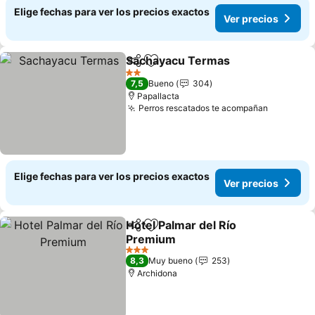
Elige fechas para ver los precios exactos
Ver precios
Sachayacu Termas
Compartir
Agregar a favoritos
Ver pre
2 Estrellas
7,5
Bueno
304
Papallacta
Perros rescatados te acompañan
Ver prec
Elige fechas para ver los precios exactos
Ver precios
Hotel Palmar del Río
Compartir
Agregar a favoritos
Premium
Ver precios
3 Estrellas
8,3
Muy bueno
253
Archidona