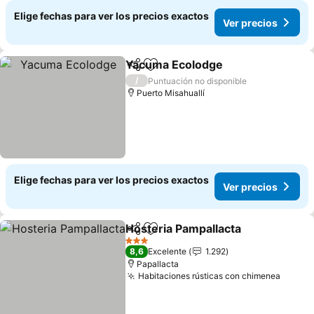
Elige fechas para ver los precios exactos
Ver precios
Yacuma Ecolodge
Compartir
Agregar a favoritos
Ver prec
/
Puntuación no disponible
Puerto Misahuallí
Elige fechas para ver los precios exactos
Ver precios
Hosteria Pampallacta
Compartir
Agregar a favoritos
Ver p
3 Estrellas
8,6
Excelente
1.292
Papallacta
Habitaciones rústicas con chimenea
Ver pr