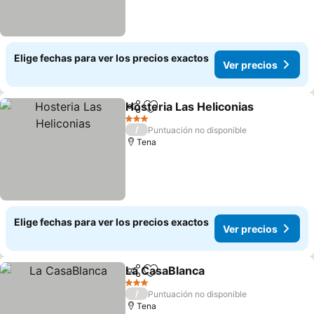
Elige fechas para ver los precios exactos
Ver precios
Hosteria Las Heliconias
Compartir
Agregar a favoritos
Ve
3 Estrellas
/
Puntuación no disponible
Tena
Elige fechas para ver los precios exactos
Ver precios
La CasaBlanca
Compartir
Agregar a favoritos
Ver precios
3 Estrellas
/
Puntuación no disponible
Tena