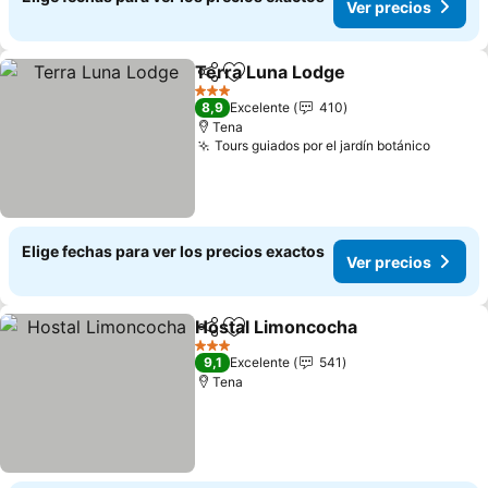
Ver precios
Terra Luna Lodge
Compartir
Agregar a favoritos
Ver prec
3 Estrellas
8,9
Excelente
410
Tena
Tours guiados por el jardín botánico
Ver pr
Elige fechas para ver los precios exactos
Ver precios
Hostal Limoncocha
Compartir
Agregar a favoritos
Ver pre
3 Estrellas
9,1
Excelente
541
Tena