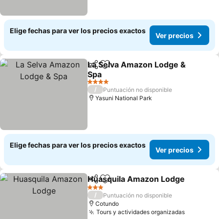
Elige fechas para ver los precios exactos
Ver precios
La Selva Amazon Lodge &
Compartir
Agregar a favoritos
Spa
Ver precios
4 Estrellas
/
Puntuación no disponible
Yasuni National Park
Elige fechas para ver los precios exactos
Ver precios
Huasquila Amazon Lodge
Compartir
Agregar a favoritos
3 Estrellas
/
Puntuación no disponible
Cotundo
Tours y actividades organizadas
Ver preci