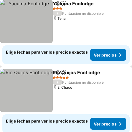
Yacuma Ecolodge
Compartir
Agregar a favoritos
Ver prec
3 Estrellas
/
Puntuación no disponible
Tena
Elige fechas para ver los precios exactos
Ver precios
Rio Quijos EcoLodge
Compartir
Agregar a favoritos
Ver p
5 Estrellas
/
Puntuación no disponible
El Chaco
Elige fechas para ver los precios exactos
Ver precios