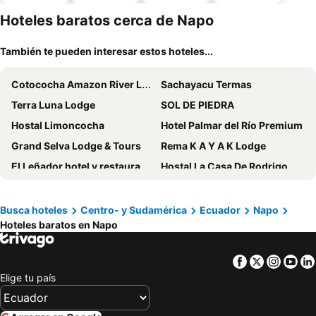
piscina
aceptan
estaciona
mascotas
miento
Hoteles baratos cerca de Napo
También te pueden interesar estos hoteles...
Cotococha Amazon River Lodge
Sachayacu Termas
Terra Luna Lodge
SOL DE PIEDRA
Hostal Limoncocha
Hotel Palmar del Río Premium
Grand Selva Lodge & Tours
Rema K A Y A K Lodge
El Leñador hotel y restaurante
Hostal La Casa De Rodrigo
Suchipakari Jungle Lodge
Hotel Yurak
Rio Napo Lodge
Shandia Lodge
Busca hoteles
Centro- y Sudamérica
Ecuador
Napo
Hoteles baratos en Napo
Hamadryade Lodge
Hosteria El Paraiso de las Orquideas
Hotel Joya de la Selva
El Jardin Misahualli Lodge
Facebook
Twitter
Insta
Yo
Quinde Nan
Jungle Lodge El Jardin Aleman
Elige tu país
Hosteria Pampallacta
Ama Ecolodge
Palmar del Rio Gran Hotel
Hotel Río Tena