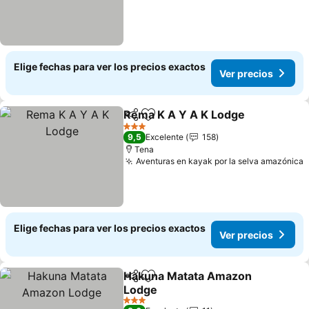
Elige fechas para ver los precios exactos
Ver precios
Rema K A Y A K Lodge
Compartir
Agregar a favoritos
Ver
3 Estrellas
9,5
Excelente
158
Tena
Aventuras en kayak por la selva amazónica
V
Elige fechas para ver los precios exactos
Ver precios
Hakuna Matata Amazon
Compartir
Agregar a favoritos
Lodge
Ver precios
3 Estrellas