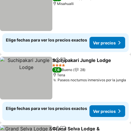
Misahualli
Elige fechas para ver los precios exactos
Ver precios
Suchipakari Jungle Lodge
Compartir
Agregar a favoritos
4 Estrellas
7,6
Bueno
28
Tena
Paseos nocturnos inmersivos por la jungla
Ve
Elige fechas para ver los precios exactos
Ver precios
Grand Selva Lodge &