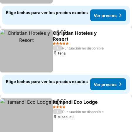
Elige fechas para ver los precios exactos
Ver precios
Christian Hoteles y
Compartir
Agregar a favoritos
Resort
Ver precios
5 Estrellas
/
Puntuación no disponible
Tena
Elige fechas para ver los precios exactos
Ver precios
Itamandi Eco Lodge
Compartir
Agregar a favoritos
Ver pr
4 Estrellas
/
Puntuación no disponible
Misahualli