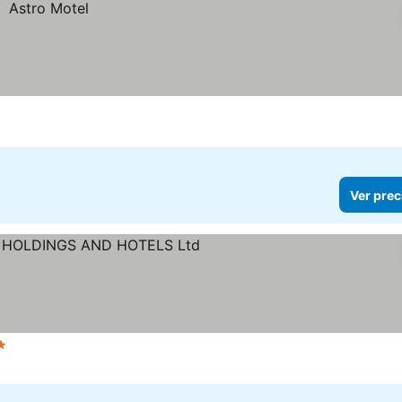
Ver prec
Estrellas