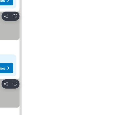
ios
Agregar a favoritos
Compartir
ios
Agregar a favoritos
Compartir