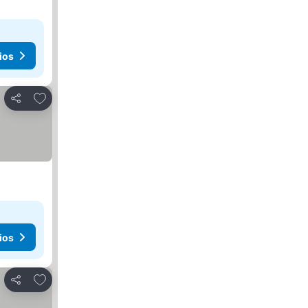
ios
Agregar a favoritos
Compartir
ios
Agregar a favoritos
Compartir