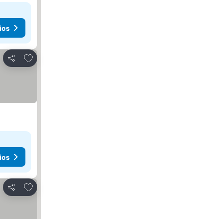
ios
Agregar a favoritos
Compartir
ios
Agregar a favoritos
Compartir