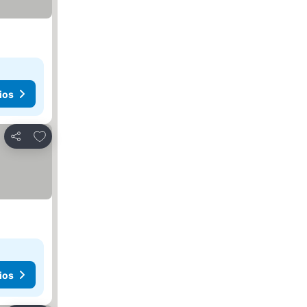
ios
Agregar a favoritos
Compartir
ios