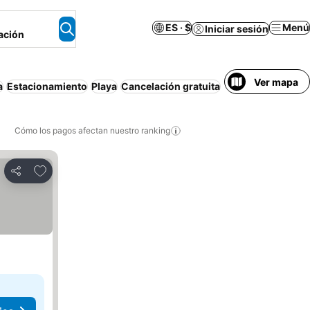
ES · $
Menú
Iniciar sesión
ación
Ver mapa
a
Estacionamiento
Playa
Cancelación gratuita
Pensión completa
Cómo los pagos afectan nuestro ranking
Agregar a favoritos
Compartir