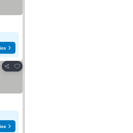
ios
Agregar a favoritos
Compartir
ios